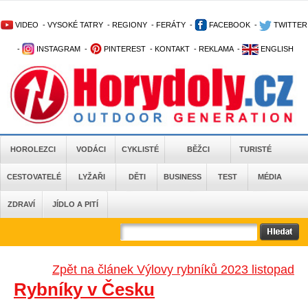
VIDEO
-
VYSOKÉ TATRY
-
REGIONY
-
FERÁTY
-
FACEBOOK
-
TWITTER
-
INSTAGRAM
-
PINTEREST
-
KONTAKT
-
REKLAMA
-
ENGLISH
HOROLEZCI
VODÁCI
CYKLISTÉ
BĚŽCI
TURISTÉ
CESTOVATELÉ
LYŽAŘI
DĚTI
BUSINESS
TEST
MÉDIA
ZDRAVÍ
JÍDLO A PITÍ
Zpět na článek Výlovy rybníků 2023 listopad
Rybníky v Česku