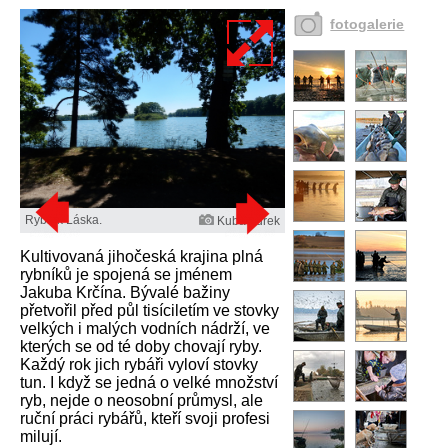
fotogalerie
Rybník Láska.
Kuba Turek
Kultivovaná jihočeská krajina plná
rybníků je spojená se jménem
Jakuba Krčína. Bývalé bažiny
přetvořil před půl tisíciletím ve stovky
velkých i malých vodních nádrží, ve
kterých se od té doby chovají ryby.
Každý rok jich rybáři vyloví stovky
tun. I když se jedná o velké množství
ryb, nejde o neosobní průmysl, ale
ruční práci rybářů, kteří svoji profesi
milují.