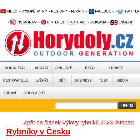
VIDEO
-
VYSOKÉ TATRY
-
REGIONY
-
FERÁTY
-
FACEBOOK
-
TWITTER
-
INSTAGRAM
-
PINTEREST
-
KONTAKT
-
REKLAMA
-
ENGLISH
HOROLEZCI
VODÁCI
CYKLISTÉ
BĚŽCI
TURISTÉ
CESTOVATELÉ
LYŽAŘI
DĚTI
BUSINESS
TEST
MÉDIA
ZDRAVÍ
JÍDLO A PITÍ
Zpět na článek Výlovy rybníků 2023 listopad
Rybníky v Česku