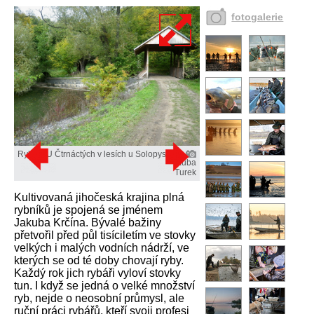
fotogalerie
Rybník U Čtrnáctých v lesích u Solopysk.
Kuba
Turek
Kultivovaná jihočeská krajina plná
rybníků je spojená se jménem
Jakuba Krčína. Bývalé bažiny
přetvořil před půl tisíciletím ve stovky
velkých i malých vodních nádrží, ve
kterých se od té doby chovají ryby.
Každý rok jich rybáři vyloví stovky
tun. I když se jedná o velké množství
ryb, nejde o neosobní průmysl, ale
ruční práci rybářů, kteří svoji profesi