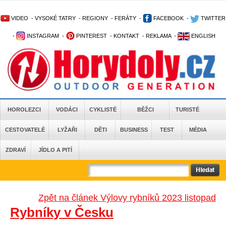
VIDEO
-
VYSOKÉ TATRY
-
REGIONY
-
FERÁTY
-
FACEBOOK
-
TWITTER
-
INSTAGRAM
-
PINTEREST
-
KONTAKT
-
REKLAMA
-
ENGLISH
HOROLEZCI
VODÁCI
CYKLISTÉ
BĚŽCI
TURISTÉ
CESTOVATELÉ
LYŽAŘI
DĚTI
BUSINESS
TEST
MÉDIA
ZDRAVÍ
JÍDLO A PITÍ
Zpět na článek Výlovy rybníků 2023 listopad
Rybníky v Česku