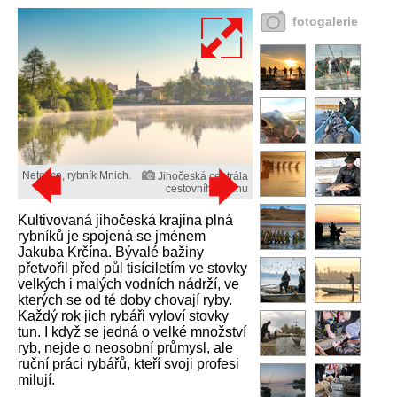
fotogalerie
Netolice, rybník Mnich.
Jihočeská centrála
cestovního ruchu
Kultivovaná jihočeská krajina plná
rybníků je spojená se jménem
Jakuba Krčína. Bývalé bažiny
přetvořil před půl tisíciletím ve stovky
velkých i malých vodních nádrží, ve
kterých se od té doby chovají ryby.
Každý rok jich rybáři vyloví stovky
tun. I když se jedná o velké množství
ryb, nejde o neosobní průmysl, ale
ruční práci rybářů, kteří svoji profesi
milují.