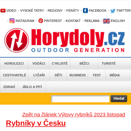
VIDEO
-
VYSOKÉ TATRY
-
REGIONY
-
FERÁTY
-
FACEBOOK
-
TWITTER
-
INSTAGRAM
-
PINTEREST
-
KONTAKT
-
REKLAMA
-
ENGLISH
HOROLEZCI
VODÁCI
CYKLISTÉ
BĚŽCI
TURISTÉ
CESTOVATELÉ
LYŽAŘI
DĚTI
BUSINESS
TEST
MÉDIA
ZDRAVÍ
JÍDLO A PITÍ
Zpět na článek Výlovy rybníků 2023 listopad
Rybníky v Česku