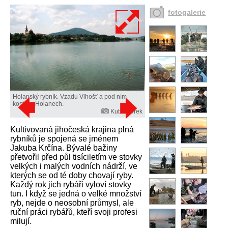
fotogalerie
Holanský rybník. Vzadu Vlhošť a pod ním
kostel v Holanech.
Kuba Turek
Kultivovaná jihočeská krajina plná
rybníků je spojená se jménem
Jakuba Krčína. Bývalé bažiny
přetvořil před půl tisíciletím ve stovky
velkých i malých vodních nádrží, ve
kterých se od té doby chovají ryby.
Každý rok jich rybáři vyloví stovky
tun. I když se jedná o velké množství
ryb, nejde o neosobní průmysl, ale
ruční práci rybářů, kteří svoji profesi
milují.