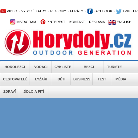
VIDEO
-
VYSOKÉ TATRY
-
REGIONY
-
FERÁTY
-
FACEBOOK
-
TWITTER
-
INSTAGRAM
-
PINTEREST
-
KONTAKT
-
REKLAMA
-
ENGLISH
HOROLEZCI
VODÁCI
CYKLISTÉ
BĚŽCI
TURISTÉ
CESTOVATELÉ
LYŽAŘI
DĚTI
BUSINESS
TEST
MÉDIA
ZDRAVÍ
JÍDLO A PITÍ