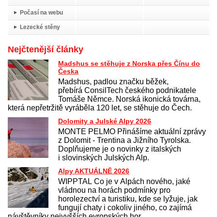
Počasí na webu
Lezecké stěny
Nejčtenější články
Madshus se stěhuje z Norska přes Čínu do
Česka
Madshus, padlou značku běžek,
přebírá ConsilTech českého podnikatele
Tomáše Němce. Norská ikonická továrna,
která nepřetržitě vyráběla 120 let, se stěhuje do Čech.
Dolomity a Julské Alpy 2026
MONTE PELMO Přinášíme aktuální zprávy
z Dolomit - Trentina a Jižního Tyrolska.
Doplňujeme je o novinky z italských
i slovinských Julských Alp.
Alpy AKTUÁLNĚ 2026
WIPPTAL Co je v Alpách nového, jaké
vládnou na horách podmínky pro
horolezectví a turistiku, kde se lyžuje, jak
fungují chaty i cokoliv jiného, co zajímá
návštěvníky nejvyšších evropských hor.