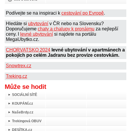
Podívejte se na inspiraci k
cestování po Evropě
.
Hledáte si
ubytování
v ČR nebo na Slovensku?
Doporučujeme
chaty a chalupy k pronájmu
za nejlepší
ceny. I
levné ubytování
si najdete na portálu
MegaUbytko.cz.
CHORVATSKO 2024
levné ubytování v apartmánech a
pokojích po celém Jadranu bez provize cestovkám.
Snowtrex.cz
Treking.cz
Může se hodit
SOCIÁLNÍ SÍTĚ
KOUPÁNÍ.cz
NašeBrdy.cz
Trekingová OBUV
DESÍTKA.cz