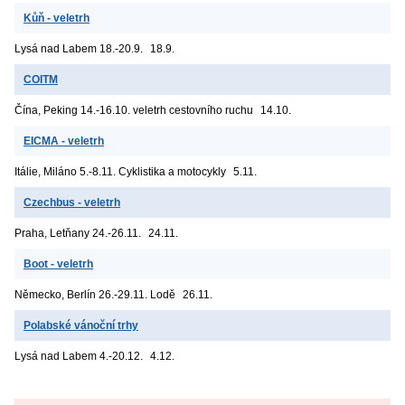
Kůň - veletrh
Lysá nad Labem
18.-20.9.
18.9.
COITM
Čína, Peking
14.-16.10. veletrh cestovního ruchu
14.10.
EICMA - veletrh
Itálie, Miláno
5.-8.11. Cyklistika a motocykly
5.11.
Czechbus - veletrh
Praha, Letňany
24.-26.11.
24.11.
Boot - veletrh
Německo, Berlín
26.-29.11. Lodě
26.11.
Polabské vánoční trhy
Lysá nad Labem
4.-20.12.
4.12.