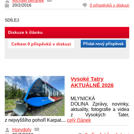
Michael Beránek
20/2/2016
0 příspěvků v diskuzi
SDÍLEJ:
Diskuze k článku
Celkem 0 příspěvků v diskuzi
Přidat nový příspěvek
Vysoké Tatry
AKTUÁLNĚ 2026
MLYNICKÁ
DOLINA Zprávy, novinky,
aktuality, fotografie a videa
z Vysokých Tater,
z nejvyššího pohoří Karpat....
celý článek
Horydoly