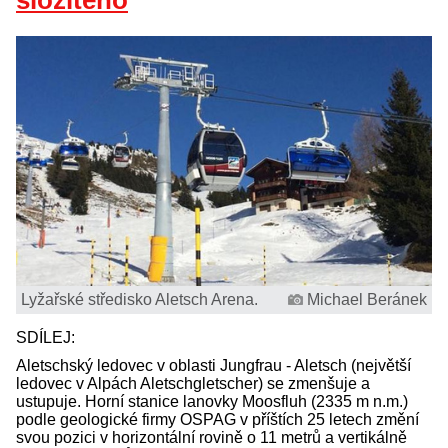
složitého
Lyžařské středisko Aletsch Arena.
Michael Beránek
SDÍLEJ:
Aletschský ledovec v oblasti Jungfrau - Aletsch (největší
ledovec v Alpách Aletschgletscher) se zmenšuje a
ustupuje. Horní stanice lanovky Moosfluh (2335 m n.m.)
podle geologické firmy OSPAG v příštích 25 letech změní
svou pozici v horizontální rovině o 11 metrů a vertikálně