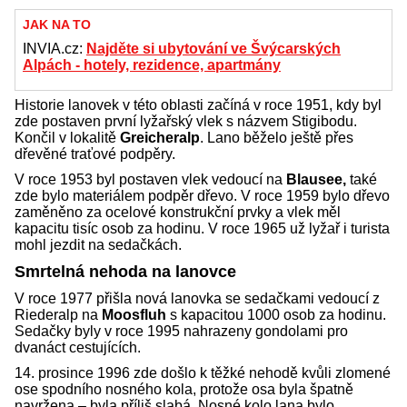
JAK NA TO
INVIA.cz:
Najděte si ubytování ve Švýcarských
Alpách - hotely, rezidence, apartmány
Historie lanovek v této oblasti začíná v roce 1951, kdy byl
zde postaven první lyžařský vlek s názvem Stigibodu.
Končil v lokalitě
Greicheralp
. Lano běželo ještě přes
dřevěné traťové podpěry.
V roce 1953 byl postaven vlek vedoucí na
Blausee,
také
zde bylo materiálem podpěr dřevo. V roce 1959 bylo dřevo
zaměněno za ocelové konstrukční prvky a vlek měl
kapacitu tisíc osob za hodinu. V roce 1965 už lyžař i turista
mohl jezdit na sedačkách.
Smrtelná nehoda na lanovce
V roce 1977 přišla nová lanovka se sedačkami vedoucí z
Riederalp na
Moosfluh
s kapacitou 1000 osob za hodinu.
Sedačky byly v roce 1995 nahrazeny gondolami pro
dvanáct cestujících.
14. prosince 1996 zde došlo k těžké nehodě kvůli zlomené
ose spodního nosného kola, protože osa byla špatně
navržena – byla příliš slabá. Nosné kolo lana bylo