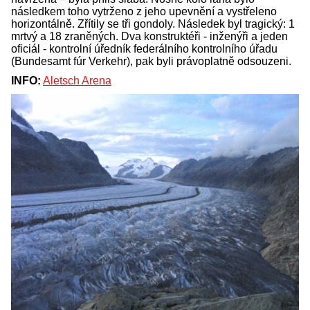
následkem toho vytrženo z jeho upevnění a vystřeleno
horizontálně. Zřítily se tři gondoly. Následek byl tragický: 1
mrtvý a 18 zraněných. Dva konstruktéři - inženýři a jeden
oficiál - kontrolní úředník federálního kontrolního úřadu
(Bundesamt fúr Verkehr), pak byli právoplatně odsouzeni.
INFO:
Aletsch Arena