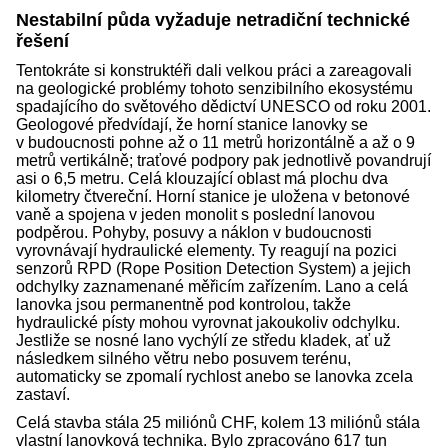
Nestabilní půda vyžaduje netradiční technické
řešení
Tentokráte si konstruktéři dali velkou práci a zareagovali
na geologické problémy tohoto senzibilního ekosystému
spadajícího do světového dědictví UNESCO od roku 2001.
Geologové předvídají, že horní stanice lanovky se
v budoucnosti pohne až o 11 metrů horizontálně a až o 9
metrů vertikálně; traťové podpory pak jednotlivě povandrují
asi o 6,5 metru. Celá klouzající oblast má plochu dva
kilometry čtvereční. Horní stanice je uložena v betonové
vaně a spojena v jeden monolit s poslední lanovou
podpěrou. Pohyby, posuvy a náklon v budoucnosti
vyrovnávají hydraulické elementy. Ty reagují na pozici
senzorů RPD (Rope Position Detection System) a jejich
odchylky zaznamenané měřicím zařízením. Lano a celá
lanovka jsou permanentně pod kontrolou, takže
hydraulické písty mohou vyrovnat jakoukoliv odchylku.
Jestliže se nosné lano vychýlí ze středu kladek, ať už
následkem silného větru nebo posuvem terénu,
automaticky se zpomalí rychlost anebo se lanovka zcela
zastaví.
Celá stavba stála 25 miliónů CHF, kolem 13 miliónů stála
vlastní lanovková technika. Bylo zpracováno 617 tun