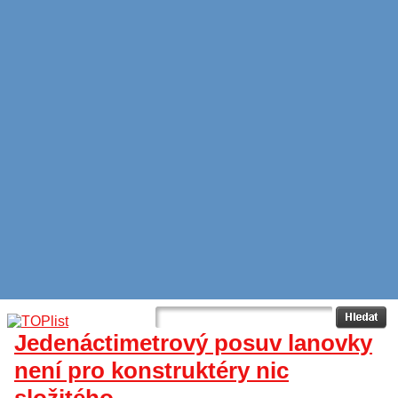
Jedenáctimetrový posuv lanovky
není pro konstruktéry nic