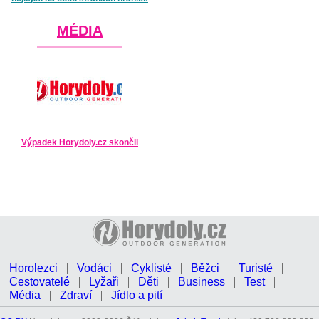
MÉDIA
Výpadek Horydoly.cz skončil
Horolezci
Vodáci
Cyklisté
Běžci
Turisté
Cestovatelé
Lyžaři
Děti
Business
Test
Média
Zdraví
Jídlo a pití