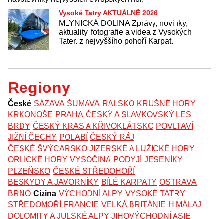
Vysoké Tatry AKTUÁLNĚ 2026
MLYNICKÁ DOLINA Zprávy, novinky,
aktuality, fotografie a videa z Vysokých
Tater, z nejvyššího pohoří Karpat.
Regiony
České
SÁZAVA
ŠUMAVA
RALSKO
KRUŠNÉ HORY
KRKONOŠE
PRAHA
ČESKÝ A SLAVKOVSKÝ LES
BRDY
ČESKÝ KRAS A KŘIVOKLÁTSKO
POVLTAVÍ
JIŽNÍ ČECHY
POLABÍ
ČESKÝ RÁJ
ČESKÉ ŠVÝCARSKO
JIZERSKÉ A LUŽICKÉ HORY
ORLICKÉ HORY
VYSOČINA
PODYJÍ
JESENÍKY
PLZEŇSKO
ČESKÉ STŘEDOHOŘÍ
BESKYDY A JAVORNÍKY
BÍLÉ KARPATY
OSTRAVA
BRNO
Cizina
VÝCHODNÍ ALPY
VYSOKÉ TATRY
STŘEDOMOŘÍ
FRANCIE
VELKÁ BRITÁNIE
HIMÁLAJ
DOLOMITY A JULSKÉ ALPY
JIHOVÝCHODNÍ ASIE