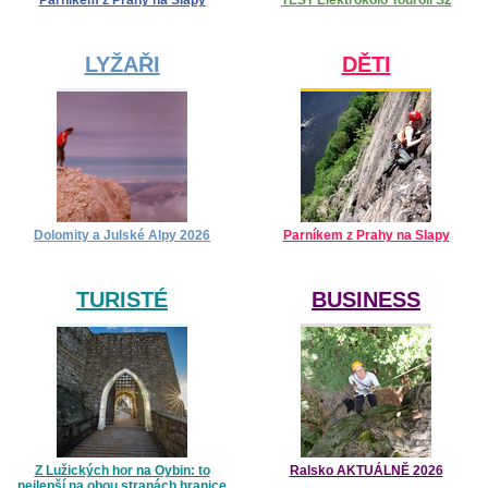
Parníkem z Prahy na Slapy
TEST Elektrokolo Touroll S2
LYŽAŘI
DĚTI
Dolomity a Julské Alpy 2026
Parníkem z Prahy na Slapy
TURISTÉ
BUSINESS
Z Lužických hor na Oybin: to
Ralsko AKTUÁLNĚ 2026
nejlepší na obou stranách hranice