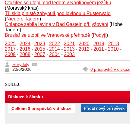
Otužilec se utopil pod ledem v Kaolinovém jezírku
(Moravský kras)
Tři skialpinisté zahynuli pod lavinou u Pusterwald
(
Niedere Tauern
)
Chlapce zabila lavina v Bad Gastein při lyžování
(Hohe
Tauern)
Bruslař se utopil ve Vranovské přehradě
(
Podyjí
)
2025
-
2024
-
2023
-
2022
-
2021
-
2020
-
2019
-
2018
-
2017
-
2016
-
2015
-
2014
-
2013
-
2012
-
2011
-
2010
-
2009
-
2008
-
2007
-
2004
-
2003
Horydoly
22/6/2026
0 příspěvků v diskuzi
SDÍLEJ:
Diskuze k článku
Celkem 0 příspěvků v diskuzi
Přidat nový příspěvek