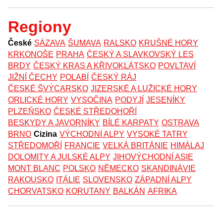
Regiony
České
SÁZAVA
ŠUMAVA
RALSKO
KRUŠNÉ HORY
KRKONOŠE
PRAHA
ČESKÝ A SLAVKOVSKÝ LES
BRDY
ČESKÝ KRAS A KŘIVOKLÁTSKO
POVLTAVÍ
JIŽNÍ ČECHY
POLABÍ
ČESKÝ RÁJ
ČESKÉ ŠVÝCARSKO
JIZERSKÉ A LUŽICKÉ HORY
ORLICKÉ HORY
VYSOČINA
PODYJÍ
JESENÍKY
PLZEŇSKO
ČESKÉ STŘEDOHOŘÍ
BESKYDY A JAVORNÍKY
BÍLÉ KARPATY
OSTRAVA
BRNO
Cizina
VÝCHODNÍ ALPY
VYSOKÉ TATRY
STŘEDOMOŘÍ
FRANCIE
VELKÁ BRITÁNIE
HIMÁLAJ
DOLOMITY A JULSKÉ ALPY
JIHOVÝCHODNÍ ASIE
MONT BLANC
POLSKO
NĚMECKO
SKANDINÁVIE
RAKOUSKO
ITÁLIE
SLOVENSKO
ZÁPADNÍ ALPY
CHORVATSKO
KORUTANY
BALKÁN
AFRIKA