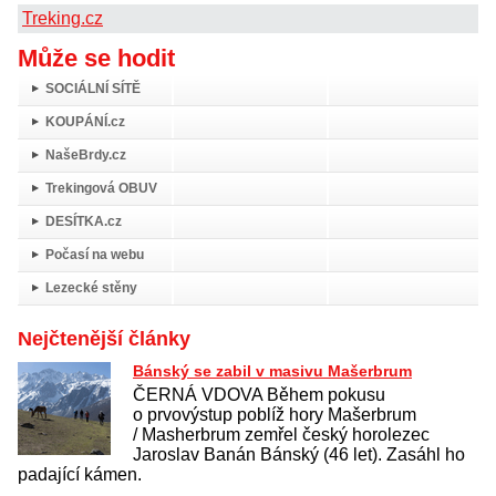
Treking.cz
Může se hodit
SOCIÁLNÍ SÍTĚ
KOUPÁNÍ.cz
NašeBrdy.cz
Trekingová OBUV
DESÍTKA.cz
Počasí na webu
Lezecké stěny
Nejčtenější články
Bánský se zabil v masivu Mašerbrum
ČERNÁ VDOVA Během pokusu
o prvovýstup poblíž hory Mašerbrum
/ Masherbrum zemřel český horolezec
Jaroslav Banán Bánský (46 let). Zasáhl ho
padající kámen.