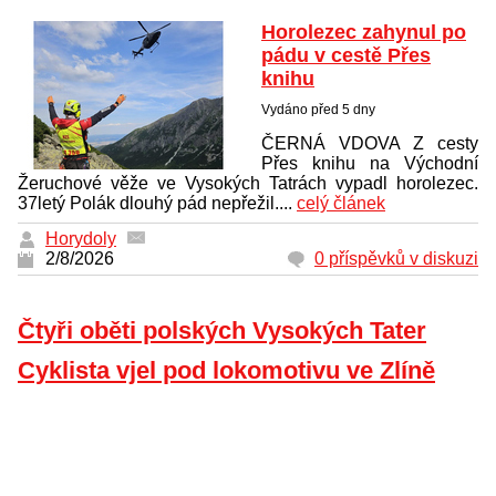
Horolezec zahynul po
pádu v cestě Přes
knihu
Vydáno před 5 dny
ČERNÁ VDOVA Z cesty
Přes knihu na Východní
Žeruchové věže ve Vysokých Tatrách vypadl horolezec.
37letý Polák dlouhý pád nepřežil....
celý článek
Horydoly
2/8/2026
0 příspěvků v diskuzi
Čtyři oběti polských Vysokých Tater
Cyklista vjel pod lokomotivu ve Zlíně