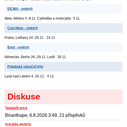
EICMA - veletrh
Itálie, Miláno
5.-8.11. Cyklistika a motocykly
5.11.
Czechbus - veletrh
Praha, Letňany
24.-26.11.
24.11.
Boot - veletrh
Německo, Berlín
26.-29.11. Lodě
26.11.
Polabské vánoční trhy
Lysá nad Labem
4.-20.12.
4.12.
Diskuse
Tadalafil price
Brianthape, 6.8.2026 3:49, 21 příspěvků
п»їcialis generic