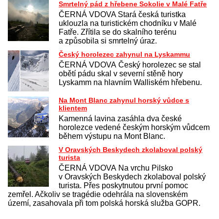
Smrtelný pád z hřebene Sokolie v Malé Fatře
ČERNÁ VDOVA Stará česká turistka
uklouzla na turistickém chodníku v Malé
Fatře. Zřítila se do skalního terénu
a způsobila si smrtelný úraz.
Český horolezec zahynul na Lyskammu
ČERNÁ VDOVA Český horolezec se stal
obětí pádu skal v severní stěně hory
Lyskamm na hlavním Walliském hřebenu.
Na Mont Blanc zahynul horský vůdce s
klientem
Kamenná lavina zasáhla dva české
horolezce vedené českým horským vůdcem
během výstupu na Mont Blanc.
V Oravských Beskydech zkolaboval polský
turista
ČERNÁ VDOVA Na vrchu Pilsko
v Oravských Beskydech zkolaboval polský
turista. Přes poskytnutou první pomoc
zemřel. Ačkoliv se tragédie odehrála na slovenském
území, zasahovala při tom polská horská služba GOPR.