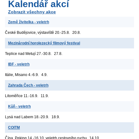
Kalendář akcí
Zobrazit všechny akce
Země živitelka - veletrh
České Budějovice, výstaviště
20.-25.8.
20.8.
Mezinárodní horolezecký filmový festival
Teplice nad Metují
27.-30.8.
27.8.
IBF - veletrh
Itálie, Misano
4.-6.9.
4.9.
Zahrada Čech - veletrh
Litoměřice
11.-16.9.
11.9.
Kůň - veletrh
Lysá nad Labem
18.-20.9.
18.9.
COITM
Čína, Peking
14.-16.10. veletrh cestovního ruchu
14.10.