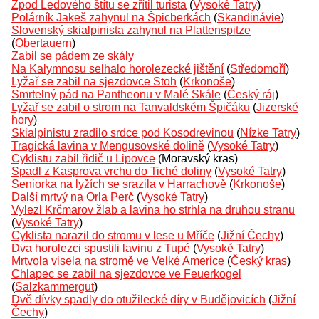
Zpod Ledového štítu se zřítil turista
(
Vysoké Tatry
)
Polárník Jakeš zahynul na Špicberkách
(
Skandinávie
)
Slovenský skialpinista zahynul na Plattenspitze
(
Obertauern
)
Zabil se pádem ze skály
Na Kalymnosu selhalo horolezecké jištění
(
Středomoří
)
Lyžař se zabil na sjezdovce Stoh
(
Krkonoše
)
Smrtelný pád na Pantheonu v Malé Skále
(
Český ráj
)
Lyžař se zabil o strom na Tanvaldském Špičáku
(
Jizerské
hory
)
Skialpinistu zradilo srdce pod Kosodrevinou
(
Nízke Tatry
)
Tragická lavina v Mengusovské dolině
(
Vysoké Tatry
)
Cyklistu zabil řidič u Lipovce
(Moravský kras)
Spadl z Kasprova vrchu do Tiché doliny
(
Vysoké Tatry
)
Seniorka na lyžích se srazila v Harrachově
(
Krkonoše
)
Další mrtvý na Orla Perč
(
Vysoké Tatry
)
Vylezl Krčmarov žlab a lavina ho strhla na druhou stranu
(
Vysoké Tatry
)
Cyklista narazil do stromu v lese u Mříče
(
Jižní Čechy
)
Dva horolezci spustili lavinu z Tupé
(
Vysoké Tatry
)
Mrtvola visela na stromě ve Velké Americe
(
Český kras
)
Chlapec se zabil na sjezdovce ve Feuerkogel
(
Salzkammergut
)
Dvě dívky spadly do otužilecké díry v Budějovicích
(
Jižní
Čechy
)