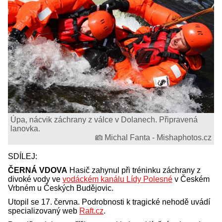
Úpa, nácvik záchrany z válce v Dolanech. Připravená
lanovka.
Michal Fanta - Mishaphotos.cz
SDÍLEJ:
ČERNÁ VDOVA
Hasič zahynul při tréninku záchrany z
divoké vody ve
vodáckém kanálu Lídy Polesné
v Českém
Vrbném u Českých Budějovic.
Utopil se 17. června. Podrobnosti k tragické nehodě uvádí
specializovaný web
Raft.cz
.