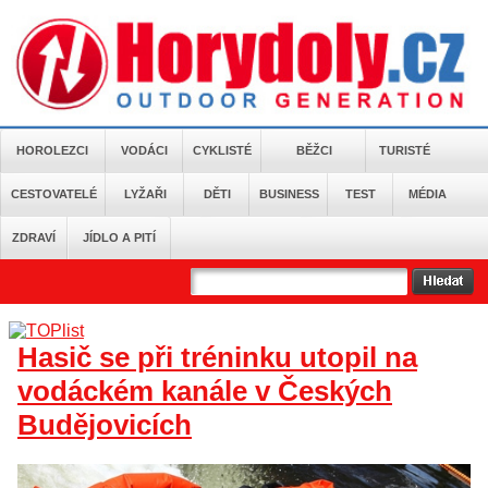
HOROLEZCI
VODÁCI
CYKLISTÉ
BĚŽCI
TURISTÉ
CESTOVATELÉ
LYŽAŘI
DĚTI
BUSINESS
TEST
MÉDIA
ZDRAVÍ
JÍDLO A PITÍ
Hasič se při tréninku utopil na
vodáckém kanále v Českých
Budějovicích