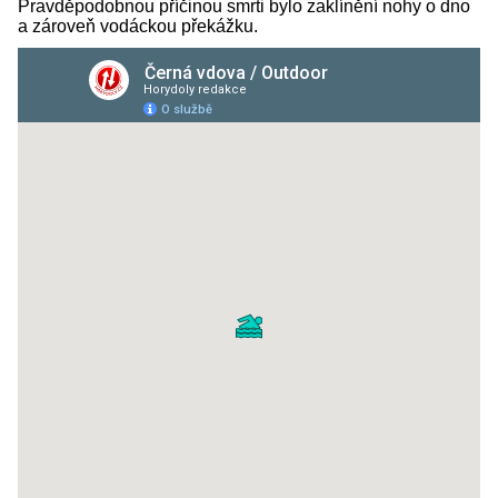
Pravděpodobnou příčinou smrti bylo zaklínění nohy o dno
a zároveň vodáckou překážku.