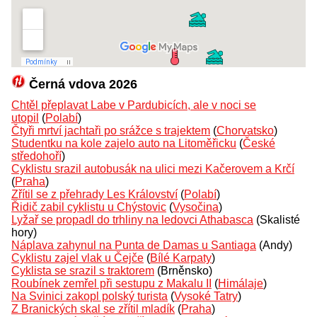
Černá vdova 2026
Chtěl přeplavat Labe v Pardubicích, ale v noci se
utopil
(
Polabí
)
Čtyři mrtví jachtaři po srážce s trajektem
(
Chorvatsko
)
Studentku na kole zajelo auto na Litoměřicku
(
České
středohoří
)
Cyklistu srazil autobusák na ulici mezi Kačerovem a Krčí
(
Praha
)
Zřítil se z přehrady Les Království
(
Polabí
)
Řidič zabil cyklistu u Chýstovic
(
Vysočina
)
Lyžař se propadl do trhliny na ledovci Athabasca
(Skalisté
hory)
Náplava zahynul na Punta de Damas u Santiaga
(Andy)
Cyklistu zajel vlak u Čejče
(
Bílé Karpaty
)
Cyklista se srazil s traktorem
(Brněnsko)
Roubínek zemřel při sestupu z Makalu II
(
Himálaje
)
Na Svinici zakopl polský turista
(
Vysoké Tatry
)
Z Branických skal se zřítil mladík
(
Praha
)