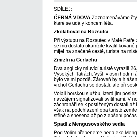
SDÍLEJ:
ČERNÁ VDOVA
Zaznamenáváme čtyři 
které se udály koncem léta.
Zkolaboval na Rozsutci
Při výstupu na Rozsutec v Malé Fatře z
se mu dostalo okamžité kvalifikované p
míjel na značené cestě, turista na míst
Zmrzli na Gerlachu
Dva anglicky mluvící turisté vyrazili 2
Vysokých Tatrách. Vyšli v osm hodin 
bylo velmi pozdě. Zároveň byla hláše
vrchol Gerlachu se dostali, ale při ses
Volali horskou službu, která jim poslé
navzájem signalizovali svítilnami. V noc
záchranáři se k postiženým dostali až 
však na podchlazení oba turisté zemře
stěně a snesena až po zlepšení počasí
Spadl z Mengusovského sedla
Pod Volím hřebeneme nedaleko Meng