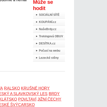
Může se
hodit
SOCIÁLNÍ SÍTĚ
KOUPÁNÍ.cz
NašeBrdy.cz
Trekingová OBUV
DESÍTKA.cz
Počasí na webu
Lezecké stěny
VA
RALSKO
KRUŠNÉ HORY
ESKÝ A SLAVKOVSKÝ LES
BRDY
OKLÁTSKO
POVLTAVÍ
JIŽNÍ ČECHY
ESKÉ ŠVÝCARSKO