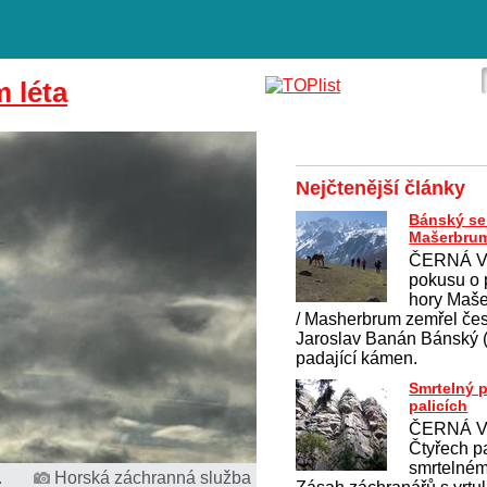
m léta
Nejčtenější články
Bánský se 
Mašerbru
ČERNÁ V
pokusu o 
hory Maš
/ Masherbrum zemřel če
Jaroslav Banán Bánský (4
padající kámen.
Smrtelný 
palicích
ČERNÁ V
Čtyřech pa
smrtelném
.
Horská záchranná služba