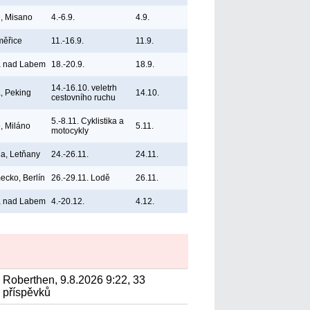
ie, Misano
4.-6.9.
4.9.
měřice
11.-16.9.
11.9.
á nad Labem
18.-20.9.
18.9.
14.-16.10. veletrh
, Peking
14.10.
cestovního ruchu
5.-8.11. Cyklistika a
e, Miláno
5.11.
motocykly
a, Letňany
24.-26.11.
24.11.
cko, Berlín
26.-29.11. Lodě
26.11.
á nad Labem
4.-20.12.
4.12.
Roberthen, 9.8.2026 9:22, 33
příspěvků