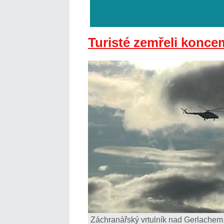
Turisté zemřeli konce
Záchranářský vrtulník nad Gerlachem