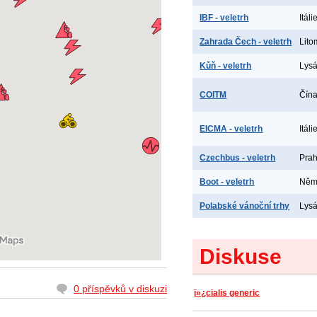
IBF - veletrh
Itál
Zahrada Čech - veletrh
Lito
Kůň - veletrh
Lys
COITM
Čína
EICMA - veletrh
Itáli
Czechbus - veletrh
Prah
Boot - veletrh
Něme
Polabské vánoční trhy
Lys
Diskuse
0 příspěvků v diskuzi
ï»¿cialis generic