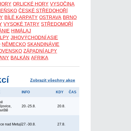
 HORY
ORLICKÉ HORY
VYSOČINA
ZEŇSKO
ČESKÉ STŘEDOHOŘÍ
KY
BÍLÉ KARPATY
OSTRAVA
BRNO
Y
VYSOKÉ TATRY
STŘEDOMOŘÍ
ÁNIE
HIMÁLAJ
ALPY
JIHOVÝCHODNÍ ASIE
O
NĚMECKO
SKANDINÁVIE
OVENSKO
ZÁPADNÍ ALPY
ANY
BALKÁN
AFRIKA
kcí
Zobrazit všechny akce
E
INFO
KDY
ČAS
ké
jovice,
20.-25.8.
20.8.
aviště
ice nad Metují
27.-30.8.
27.8.