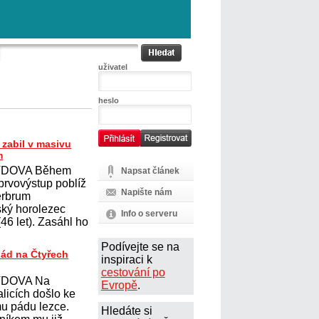
uživatel
heslo
zabil v masivu
m
DOVA Během
Napsat článek
prvovýstup poblíž
Napište nám
erbrum
ský horolezec
Info o serveru
6 let). Zasáhl ho
Podívejte se na
pád na Čtyřech
inspiraci k
cestování po
DOVA Na
Evropě
.
licích došlo ke
u pádu lezce.
Hledáte si