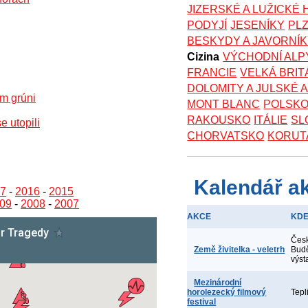
JIZERSKÉ A LUŽICKÉ
PODYJÍ
JESENÍKY
PL
BESKYDY A JAVORNÍ
Cizina
VÝCHODNÍ ALP
FRANCIE
VELKÁ BRIT
DOLOMITY A JULSKÉ 
m grúni
MONT BLANC
POLSK
RAKOUSKO
ITÁLIE
SL
e utopili
CHORVATSKO
KORUT
Kalendář a
7
-
2016
-
2015
09
-
2008
-
2007
AKCE
KD
Čes
Země živitelka - veletrh
Budě
výst
Mezinárodní
horolezecký filmový
Tepl
festival