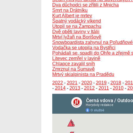
Dva důchodci se zřítili z Mnicha
Smrt na Drátníku
Kurt Albert je mrtev
Špatný vodácký víkend
Utopil se na Žampachu
Dvě oběti laviny v Itálii
Mrtví lyžaři na Borišově
Snowboardista zahynul na Poľudňové
Vodačka se utopila na Bystřici
Pohádali se, spadli do Ohře a zřejmě s
Litevec zemřel v lavině
Chlapce zavalil sníh
Zmrznul na Šumavě
Mrtvý skialpinista na Pradědu
2022
-
2021
-
2020
-
2019
-
2018
-
201
-
2014
-
2013
-
2012
-
2011
-
2010
-
20