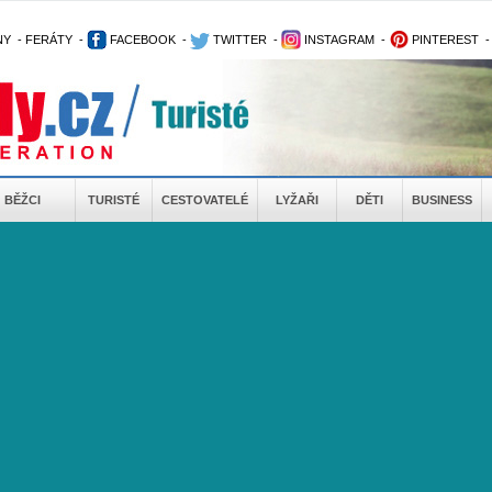
NY
-
FERÁTY
-
FACEBOOK
-
TWITTER
-
INSTAGRAM
-
PINTEREST
BĚŽCI
TURISTÉ
CESTOVATELÉ
LYŽAŘI
DĚTI
BUSINESS