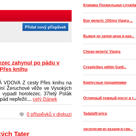
Клиника Похмельная служб
Buy generic 100mg Viagra ...
Přidat nový příspěvek
Вывод из запоя цена в нар...
Cheap generic Viagra
ezec zahynul po pádu v
Creativities within Sunli...
 Přes knihu
 VDOVA Z cesty Přes knihu na
Корпусные подшипники
ní Žeruchové věže ve Vysokých
h vypadl horolezec. 37letý Polák
Отличный темный досуг в т..
pád nepřežil....
celý článek
Tadalafil price
0 příspěvků v diskuzi
экскурсии из казани в сви...
kých Tater