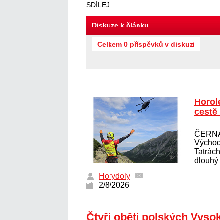
SDÍLEJ:
Diskuze k článku
Celkem 0 příspěvků v diskuzi
Horol
cestě
ČERNÁ
Východ
Tatrác
dlouhý 
Horydoly
2/8/2026
Čtyři oběti polských Vyso