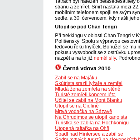
Tatrách byl nalezen pětašedesátiletý č
stranu a zemřel. Smrt nastala mezi 22
mobilním telefonem spojil se svým sy
sedle, a 30. červencem, kdy našli jeho 
Utopil se pod Chan Tengri
Při trekkingu v oblasti Chan Tengri v 
Polišenský. Spolu s výpravou cestovn
ledovou řeku Inylček. Bohužel se mu ne
pokusu vysvobodit se z ostrůvku upros
nazpět a na to již
neměl síly
. Podrobno
Černá vdova 2010
Zabil se na Majáku
Skútrista srazil lyžaře a zemřel
Mladá žena zemřela na stěně
Turisté zemřeli koncem léta
Učitel se zabil na Mont Blanku
Utopil se na Cidlině
Mrtvá vodačka na Sázavě
Na Chrudimce se utopil kanoista
Turistka se zabila na Hochkönigu
Utopená raftařka na Ohři
Spadl nad Hintersee a zabil se
Sedm mrtvých turistů na slovenských 