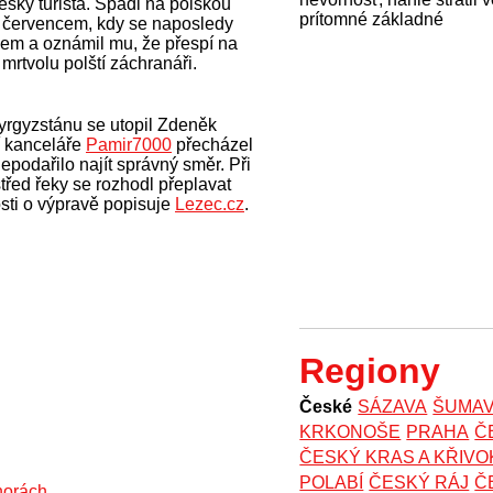
eský turista. Spadl na polskou
prítomné základné
. červencem, kdy se naposledy
nem a oznámil mu, že přespí na
mrtvolu polští záchranáři.
Kyrgyzstánu se utopil Zdeněk
í kanceláře
Pamir7000
přecházel
podařilo najít správný směr. Při
třed řeky se rozhodl přeplavat
sti o výpravě popisuje
Lezec.cz
.
Regiony
České
SÁZAVA
ŠUMA
KRKONOŠE
PRAHA
Č
ČESKÝ KRAS A KŘIV
POLABÍ
ČESKÝ RÁJ
Č
horách