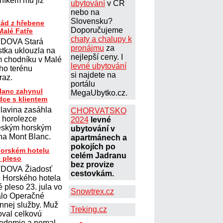
lníkem mu již
ubytování
v ČR
nebo na
Slovensku?
pád z hřebene
Doporučujeme
Malé Fatře
chaty a chalupy k
DOVA Stará
pronájmu
za
stka uklouzla na
nejlepší ceny. I
ém chodníku v Malé
levné ubytování
ího terénu
si najdete na
úraz.
portálu
lanc zahynul
MegaUbytko.cz.
dce s klientem
lavina zasáhla
CHORVATSKO
 horolezce
2024
levné
eským horským
ubytování v
a Mont Blanc.
apartmánech a
pokojích po
horském hotelu
celém Jadranu
 pleso
bez provize
DOVA Žiadosť
cestovkám.
 Horského hotela
 pleso 23. jula vo
Snowtrex.cz
alo Operačné
annej služby. Muž
Treking.cz
oval celkovú
 vedomie a nemal