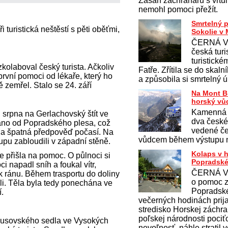
Zásah záchranářů s vrtu
nemohl pomoci přežít.
Smrtelný 
turistická neštěstí s pěti oběťmi,
Sokolie v 
ČERNÁ V
česká turi
turistick
kolaboval český turista. Ačkoliv
Fatře. Zřítila se do skaln
rvní pomoci od lékaře, který ho
a způsobila si smrtelný 
ě zemřel. Stalo se 24. září
Na Mont B
horský vů
Kamenná 
6. srpna na Gerlachovský štít ve
dva české
ráno od Popradského plesa, což
vedené č
na špatná předpověď počasí. Na
vůdcem během výstupu n
tupu zabloudili v západní stěně.
Kolaps v 
ze přišla na pomoc. O půlnoci si
Popradské
i napadl sníh a foukal vítr,
ČERNÁ V
k ránu. Během trasportu do doliny
o pomoc z
li. Těla byla tedy ponechána ve
Popradské
.
večerných hodinách prij
stredisko Horskej záchr
poľskej národnosti pociť
usovského sedla ve Vysokých
nevoľnosť, náhle stratil