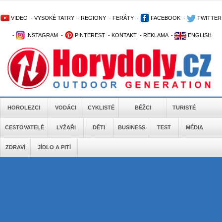
VIDEO
-
VYSOKÉ TATRY
-
REGIONY
-
FERÁTY
-
FACEBOOK
-
TWITTER
-
INSTAGRAM
-
PINTEREST
-
KONTAKT
-
REKLAMA
-
ENGLISH
HOROLEZCI
VODÁCI
CYKLISTÉ
BĚŽCI
TURISTÉ
CESTOVATELÉ
LYŽAŘI
DĚTI
BUSINESS
TEST
MÉDIA
ZDRAVÍ
JÍDLO A PITÍ