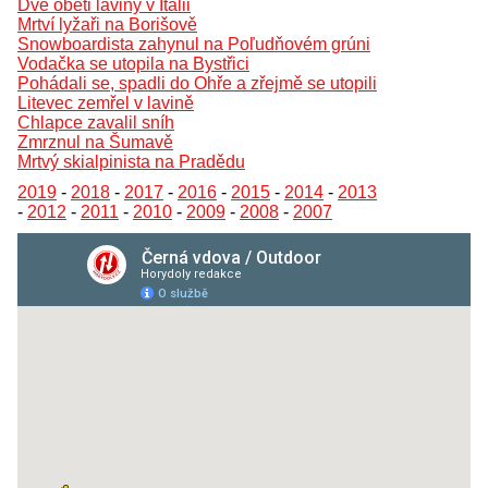
Dvě oběti laviny v Itálii
Mrtví lyžaři na Borišově
Snowboardista zahynul na Poľudňovém grúni
Vodačka se utopila na Bystřici
Pohádali se, spadli do Ohře a zřejmě se utopili
Litevec zemřel v lavině
Chlapce zavalil sníh
Zmrznul na Šumavě
Mrtvý skialpinista na Pradědu
2019
-
2018
-
2017
-
2016
-
2015
-
2014
-
2013
-
2012
-
2011
-
2010
-
2009
-
2008
-
2007