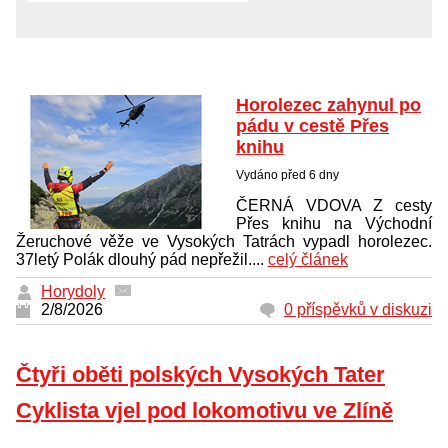
Horolezec zahynul po
pádu v cestě Přes
knihu
Vydáno před 6 dny
ČERNÁ VDOVA Z cesty
Přes knihu na Východní
Žeruchové věže ve Vysokých Tatrách vypadl horolezec.
37letý Polák dlouhý pád nepřežil....
celý článek
Horydoly
2/8/2026
0 příspěvků v diskuzi
Čtyři oběti polských Vysokých Tater
Cyklista vjel pod lokomotivu ve Zlíně