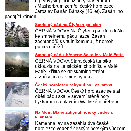
o prvovýstup poblíž hory Mašerbrum
/ Masherbrum zemřel český horolezec
Jaroslav Banán Bánský (46 let). Zasáhl ho
padající kámen.
Smrtelný pád na Čtyřech palicích
ČERNÁ VDOVA Na Čtyřech palicích došlo
ke smrtelnému pádu lezce. Zásah
záchranářů s vrtulníkem mu již nemohl
pomoci přežít.
Smrtelný pád z hřebene Sokolie v Malé Fatře
ČERNÁ VDOVA Stará česká turistka
uklouzla na turistickém chodníku v Malé
Fatře. Zřítila se do skalního terénu
a způsobila si smrtelný úraz.
Český horolezec zahynul na Lyskammu
ČERNÁ VDOVA Český horolezec se stal
obětí pádu skal v severní stěně hory
Lyskamm na hlavním Walliském hřebenu.
Na Mont Blanc zahynul horský vůdce s
klientem
Kamenná lavina zasáhla dva české
horolezce vedené českým horským vůdcem