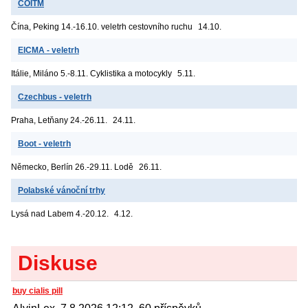
COITM
Čína, Peking
14.-16.10. veletrh cestovního ruchu
14.10.
EICMA - veletrh
Itálie, Miláno
5.-8.11. Cyklistika a motocykly
5.11.
Czechbus - veletrh
Praha, Letňany
24.-26.11.
24.11.
Boot - veletrh
Německo, Berlín
26.-29.11. Lodě
26.11.
Polabské vánoční trhy
Lysá nad Labem
4.-20.12.
4.12.
Diskuse
buy cialis pill