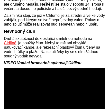
ale druhého nenašli. Neštěstí se stalo v sobotu 14. srpna k
večeru a dosud ho policisté a hasiči bezvýsledně hledají.
Za zmínku stojí, že jez v Chlumci je za střední a velké vody
zabiják, pod kterým se tvoří neprůjezdný válec. Pokus o
jeho splutí může realizovat buď sebevrah nebo hlupák.
Nevhodný člun
Druhá skutečnost dokreslující smrtelnou nehodu na
Cidlině
, je použitý člun. Nebyl to raft ani obvyklá
nafukovací kanoe, ale rekreační plastový člun určený na
vodní hrátky u pláže. Na splutí řeky by se s ním žádnou
soudný vodák nevydal.
VIDEO Vodáci hromadně splouvají Cidlinu