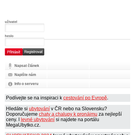
uživatel
heslo
Napsat článek
Napište nám
Info o serveru
Podívejte se na inspiraci k
cestování po Evropě
.
Hledáte si
ubytování
v ČR nebo na Slovensku?
Doporučujeme
chaty a chalupy k pronájmu
za nejlepší
ceny. I
levné ubytování
si najdete na portálu
MegaUbytko.cz.