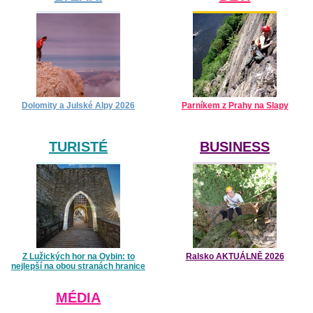
Dolomity a Julské Alpy 2026
Parníkem z Prahy na Slapy
TURISTÉ
BUSINESS
Z Lužických hor na Oybin: to
Ralsko AKTUÁLNĚ 2026
nejlepší na obou stranách hranice
MÉDIA