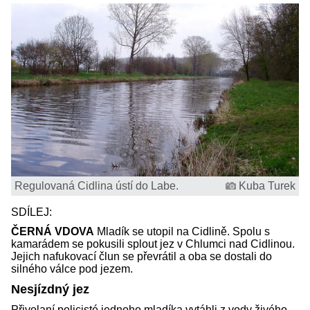
Regulovaná Cidlina ústí do Labe.
Kuba Turek
SDÍLEJ:
ČERNÁ VDOVA
Mladík se utopil na Cidlině. Spolu s
kamarádem se pokusili splout jez v Chlumci nad Cidlinou.
Jejich nafukovací člun se převrátil a oba se dostali do
silného válce pod jezem.
Nesjízdný jez
Přivolaní policisté jednoho mladíka vytáhli z vody živého,