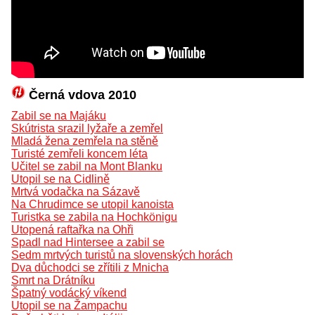
Černá vdova 2010
Zabil se na Majáku
Skútrista srazil lyžaře a zemřel
Mladá žena zemřela na stěně
Turisté zemřeli koncem léta
Učitel se zabil na Mont Blanku
Utopil se na Cidlině
Mrtvá vodačka na Sázavě
Na Chrudimce se utopil kanoista
Turistka se zabila na Hochkönigu
Utopená raftařka na Ohři
Spadl nad Hintersee a zabil se
Sedm mrtvých turistů na slovenských horách
Dva důchodci se zřítili z Mnicha
Smrt na Drátníku
Špatný vodácký víkend
Utopil se na Žampachu