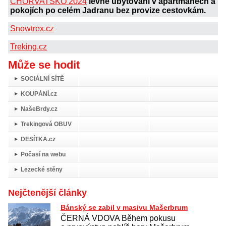
CHORVATSKO 2024
levné ubytování v apartmánech a
pokojích po celém Jadranu bez provize cestovkám.
Snowtrex.cz
Treking.cz
Může se hodit
SOCIÁLNÍ SÍTĚ
KOUPÁNÍ.cz
NašeBrdy.cz
Trekingová OBUV
DESÍTKA.cz
Počasí na webu
Lezecké stěny
Nejčtenější články
Bánský se zabil v masivu Mašerbrum
ČERNÁ VDOVA Během pokusu