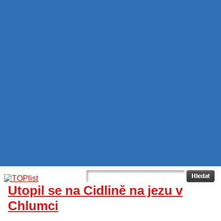
Utopil se na Cidlině na jezu v
Chlumci