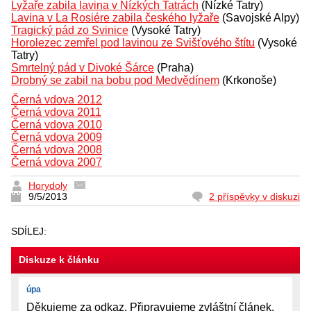
Lyžaře zabila lavina v Nízkých Tatrách
(Nízké Tatry)
Lavina v La Rosiére zabila českého lyžaře
(Savojské Alpy)
Tragický pád zo Svinice
(Vysoké Tatry)
Horolezec zemřel pod lavinou ze Svišťového štítu
(Vysoké
Tatry)
Smrtelný pád v Divoké Šárce
(Praha)
Drobný se zabil na bobu pod Medvědínem
(Krkonoše)
Černá vdova 2012
Černá vdova 2011
Černá vdova 2010
Černá vdova 2009
Černá vdova 2008
Černá vdova 2007
Horydoly
9/5/2013
2 příspěvky v diskuzi
SDÍLEJ:
Diskuze k článku
úpa
Děkujeme za odkaz. Připravujeme zvláštní článek.