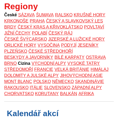
Regiony
České
SÁZAVA
ŠUMAVA
RALSKO
KRUŠNÉ HORY
KRKONOŠE
PRAHA
ČESKÝ A SLAVKOVSKÝ LES
BRDY
ČESKÝ KRAS A KŘIVOKLÁTSKO
POVLTAVÍ
JIŽNÍ ČECHY
POLABÍ
ČESKÝ RÁJ
ČESKÉ ŠVÝCARSKO
JIZERSKÉ A LUŽICKÉ HORY
ORLICKÉ HORY
VYSOČINA
PODYJÍ
JESENÍKY
PLZEŇSKO
ČESKÉ STŘEDOHOŘÍ
BESKYDY A JAVORNÍKY
BÍLÉ KARPATY
OSTRAVA
BRNO
Cizina
VÝCHODNÍ ALPY
VYSOKÉ TATRY
STŘEDOMOŘÍ
FRANCIE
VELKÁ BRITÁNIE
HIMÁLAJ
DOLOMITY A JULSKÉ ALPY
JIHOVÝCHODNÍ ASIE
MONT BLANC
POLSKO
NĚMECKO
SKANDINÁVIE
RAKOUSKO
ITÁLIE
SLOVENSKO
ZÁPADNÍ ALPY
CHORVATSKO
KORUTANY
BALKÁN
AFRIKA
Kalendář akcí