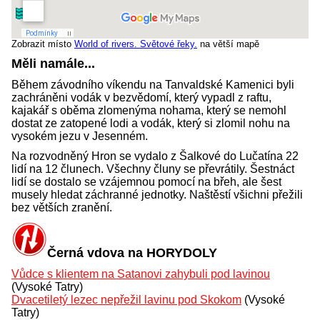
Zobrazit místo
World of rivers. Světové řeky.
na větší mapě
Měli namále...
Během závodního víkendu na Tanvaldské Kamenici byli
zachráněni vodák v bezvědomí, který vypadl z raftu,
kajakář s oběma zlomenýma nohama, který se nemohl
dostat ze zatopené lodi a vodák, který si zlomil nohu na
vysokém jezu v Jesenném.
Na rozvodněný Hron se vydalo z Šalkové do Lučatína 22
lidí na 12 člunech. Všechny čluny se převrátily. Šestnáct
lidí se dostalo se vzájemnou pomocí na břeh, ale šest
musely hledat záchranné jednotky. Naštěstí všichni přežili
bez větších zranění.
Černá vdova na HORYDOLY
Vůdce s klientem na Satanovi zahybuli pod lavinou
(Vysoké Tatry)
Dvacetiletý lezec nepřežil lavinu pod Skokom
(Vysoké
Tatry)