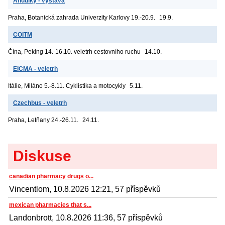
Andulky - výstava
Praha, Botanická zahrada Univerzity Karlovy
19.-20.9.
19.9.
COITM
Čína, Peking
14.-16.10. veletrh cestovního ruchu
14.10.
EICMA - veletrh
Itálie, Miláno
5.-8.11. Cyklistika a motocykly
5.11.
Czechbus - veletrh
Praha, Letňany
24.-26.11.
24.11.
Diskuse
canadian pharmacy drugs o...
Vincentlom, 10.8.2026 12:21, 57 příspěvků
mexican pharmacies that s...
Landonbrott, 10.8.2026 11:36, 57 příspěvků