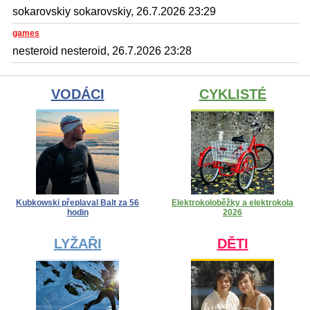
sokarovskiy sokarovskiy, 26.7.2026 23:29
games
nesteroid nesteroid, 26.7.2026 23:28
VODÁCI
CYKLISTÉ
Kubkowski přeplaval Balt za 56
Elektrokoloběžky a elektrokola
hodin
2026
LYŽAŘI
DĚTI