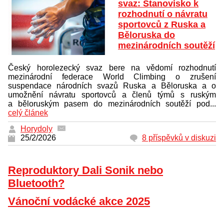
svaz: Stanovisko k
rozhodnutí o návratu
sportovců z Ruska a
Běloruska do
mezinárodních soutěží
Český horolezecký svaz bere na vědomí rozhodnutí
mezinárodní federace World Climbing o zrušení
suspendace národních svazů Ruska a Běloruska a o
umožnění návratu sportovců a členů týmů s ruským
a běloruským pasem do mezinárodních soutěží pod...
celý článek
Horydoly
25/2/2026
8 příspěvků v diskuzi
Reproduktory Dali Sonik nebo
Bluetooth?
Vánoční vodácké akce 2025