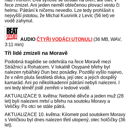
řece zmizel. Ani jeden neměl oblečenou plovací vestu či
helmu. Pátrání k ničemu nevedlo. Lze tedy prohlásit s
nejvyšší jistotou, že Michal Kusnirik z Levíc (56 let) ve
vodě zahynul.
AUDIO
ČTYŘI VODÁCI UTONULI
(36 MB, WAV,
3:11 min)
Tři lidé zmizeli na Moravě
Podobná tragédie se odehrála na řece Moravě mezi
Strážnicí a Rohatcem. V lokalitě Osypané břehy byl
nalezen rybářský člun bez posádky. Později vyšlo najevo,
že v něm plula šestiletá dívka, její otec a jejich dospělý
kamarád. Ani po několikadenní pátrání nebyli nalezeni. I
oni tedy téměř jistě zemřeli v ledové vodě.
AKTUALIZACE 9. května: Nebohé děvče a jeden muž (28
let) byli nalezeni mrtví u břehu na soutoku Moravy a
Veličky. Po otci se stále pátrá.
AKTUALIZACE 10. května: Kilometr pod soutokem Moravy
s Veličkou byl dnes nalezen třetí utopený, otec holčičky (36
let).