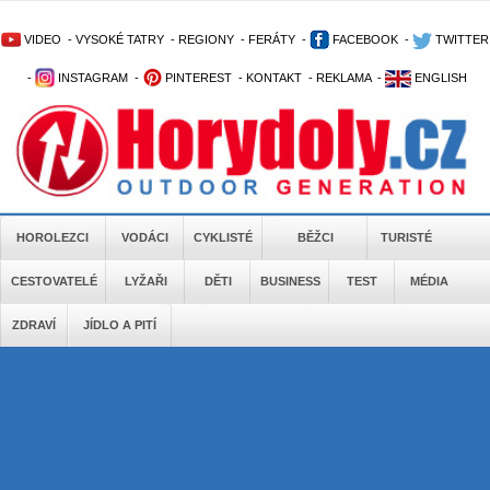
VIDEO
-
VYSOKÉ TATRY
-
REGIONY
-
FERÁTY
-
FACEBOOK
-
TWITTER
-
INSTAGRAM
-
PINTEREST
-
KONTAKT
-
REKLAMA
-
ENGLISH
HOROLEZCI
VODÁCI
CYKLISTÉ
BĚŽCI
TURISTÉ
CESTOVATELÉ
LYŽAŘI
DĚTI
BUSINESS
TEST
MÉDIA
ZDRAVÍ
JÍDLO A PITÍ