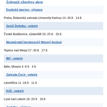
Zobrazit všechny akce
Exotické ptactvo - výstava
Praha, Botanická zahrada Univerzity Karlovy
14.-30.8.
14.8.
Země živitelka - veletrh
České Budějovice, výstaviště
20.-25.8.
20.8.
Mezinárodní horolezecký filmový festival
Teplice nad Metují
27.-30.8.
27.8.
IBF - veletrh
Itálie, Misano
4.-6.9.
4.9.
Zahrada Čech - veletrh
Litoměřice
11.-16.9.
11.9.
Kůň - veletrh
Lysá nad Labem
18.-20.9.
18.9.