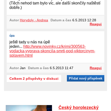
(Těch nehod tam bylo víc, ale další skončily naštěstí
dobře.)
Autor
Horydoly - Andrea
Datum a čas
6.5.2013 12:28
Reaguj
úpa
ještě tady u nás na úpě
jeden...
http://www.novinky.cz/krimi/300563-
vodacka-vyprava-skoncila-smrti-pod-viktorcinym-
splavem.html
Autor
Jan
Datum a čas
6.5.2013 11:47
Reaguj
Celkem 2 příspěvky v diskuzi
Přidat nový příspěvek
Český horolezecký