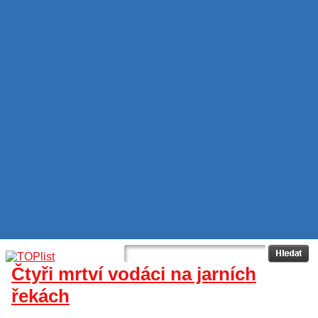
Čtyři mrtví vodáci na jarních
řekách