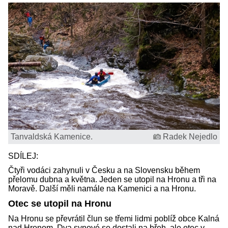
Tanvaldská Kamenice.
Radek Nejedlo
SDÍLEJ:
Čtyři vodáci zahynuli v Česku a na Slovensku během
přelomu dubna a května. Jeden se utopil na Hronu a tři na
Moravě. Další měli namále na Kamenici a na Hronu.
Otec se utopil na Hronu
Na Hronu se převrátil člun se třemi lidmi poblíž obce Kalná
nad Hronom. Dva synové se dostali na břeh, ale otec v