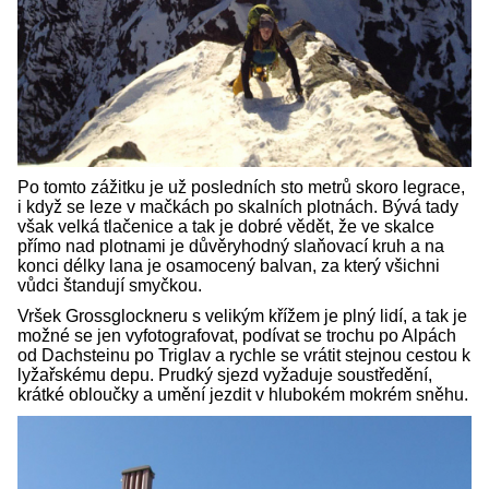
Po tomto zážitku je už posledních sto metrů skoro legrace,
i když se leze v mačkách po skalních plotnách. Bývá tady
však velká tlačenice a tak je dobré vědět, že ve skalce
přímo nad plotnami je důvěryhodný slaňovací kruh a na
konci délky lana je osamocený balvan, za který všichni
vůdci štandují smyčkou.
Vršek Grossglockneru s velikým křížem je plný lidí, a tak je
možné se jen vyfotografovat, podívat se trochu po Alpách
od Dachsteinu po Triglav a rychle se vrátit stejnou cestou k
lyžařskému depu. Prudký sjezd vyžaduje soustředění,
krátké obloučky a umění jezdit v hlubokém mokrém sněhu.