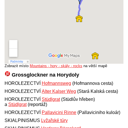
Zobrazit místo
Mountains - hory - skály - rocks
na větší mapě
Grossglockner na Horydoly
HOROLEZECTVÍ
Hofmannsweg
(Hofmannova cesta)
HOROLEZECTVÍ
Alter Kalser Weg
(Stará Kalská cesta)
HOROLEZECTVÍ
Stüdlgrat
(Stüdlův hřeben)
a
Stüdlgrat
(reportáž)
HOROLEZECTVÍ
Pallavicini Rinne
(Pallaviciniho kuloár)
SKIALPINISMUS
Lyžařské túry