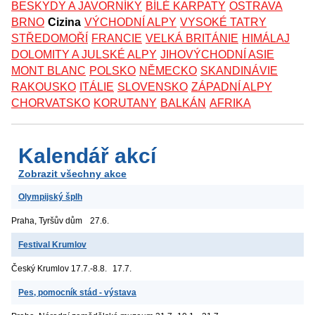
BESKYDY A JAVORNÍKY
BÍLÉ KARPATY
OSTRAVA
BRNO
Cizina
VÝCHODNÍ ALPY
VYSOKÉ TATRY
STŘEDOMOŘÍ
FRANCIE
VELKÁ BRITÁNIE
HIMÁLAJ
DOLOMITY A JULSKÉ ALPY
JIHOVÝCHODNÍ ASIE
MONT BLANC
POLSKO
NĚMECKO
SKANDINÁVIE
RAKOUSKO
ITÁLIE
SLOVENSKO
ZÁPADNÍ ALPY
CHORVATSKO
KORUTANY
BALKÁN
AFRIKA
Kalendář akcí
Zobrazit všechny akce
Olympijský šplh
Praha, Tyršův dům
27.6.
Festival Krumlov
Český Krumlov
17.7.-8.8.
17.7.
Pes, pomocník stád - výstava