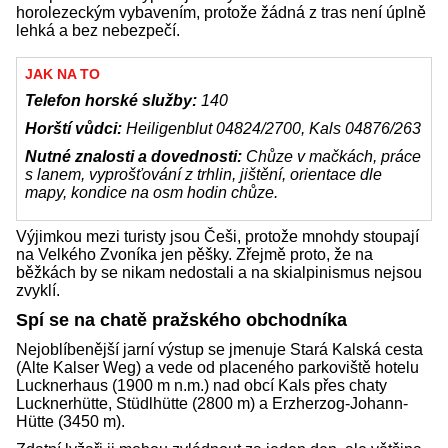
horolezeckým vybavením, protože žádná z tras není úplně
lehká a bez nebezpečí.
JAK NA TO
Telefon horské služby:
140
Horští vůdci:
Heiligenblut 04824/2700, Kals 04876/263
Nutné znalosti a dovednosti:
Chůze v mačkách, práce
s lanem, vyprošťování z trhlin, jištění, orientace dle
mapy, kondice na osm hodin chůze.
Výjimkou mezi turisty jsou Češi, protože mnohdy stoupají
na Velkého Zvoníka jen pěšky. Zřejmě proto, že na
běžkách by se nikam nedostali a na skialpinismus nejsou
zvyklí.
Spí se na chatě pražského obchodníka
Nejoblíbenější jarní výstup se jmenuje Stará Kalská cesta
(Alte Kalser Weg) a vede od placeného parkoviště hotelu
Lucknerhaus (1900 m n.m.) nad obcí Kals přes chaty
Lucknerhütte, Stüdlhütte (2800 m) a Erzherzog-Johann-
Hütte (3450 m).