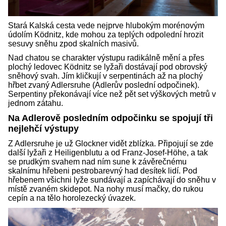
Stará Kalská cesta vede nejprve hlubokým morénovým
údolím Ködnitz, kde mohou za teplých odpolední hrozit
sesuvy sněhu zpod skalních masivů.
Nad chatou se charakter výstupu radikálně mění a přes
plochý ledovec Ködnitz se lyžaři dostávají pod obrovský
sněhový svah. Jím kličkují v serpentinách až na plochý
hřbet zvaný Adlersruhe (Adlerův poslední odpočinek).
Serpentiny překonávají více než pět set výškových metrů v
jednom zátahu.
Na Adlerově posledním odpočinku se spojují tři
nejlehčí výstupy
Z Adlersruhe je už Glockner vidět zblízka. Připojují se zde
další lyžaři z Heiligenblutu a od Franz-Josef-Höhe, a tak
se prudkým svahem nad ním sune k závěrečnému
skalnímu hřebeni pestrobarevný had desítek lidí. Pod
hřebenem všichni lyže sundávají a zapíchávají do sněhu v
místě zvaném skidepot. Na nohy musí mačky, do rukou
cepín a na tělo horolezecký úvazek.