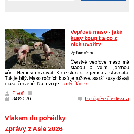
Vepřové maso - jaké
kusy koupit a co z
nich uvařit?
Vydáno včera
Čerstvé vepřové maso má
slabou a velmi jemnou
vůni. Nemusí dozrávat. Konzistence je jemná a šťavnatá.
Tuk je bílý. Maso ročních kusů je růžové, starší kusy dávají
maso červené. Na řezu je...
celý článek
Pivoň
8/8/2026
0 příspěvků v diskuzi
Vlakem do pohádky
Zprávy z Asie 2026