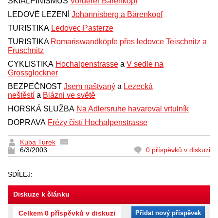
SKIALPINISMUS
Vorderer Bärenkopf
LEDOVÉ LEZENÍ
Johannisberg a Bärenkopf
TURISTIKA
Ledovec Pasterze
TURISTIKA
Romariswandköpfe přes ledovce Teischnitz a
Fruschnitz
CYKLISTIKA
Hochalpenstrasse
a
V sedle na
Grossglockner
BEZPEČNOST
Jsem naštvaný
a
Lezecká
neštěstí
a
Blázni ve světě
HORSKÁ SLUŽBA
Na Adlersruhe havaroval vrtulník
DOPRAVA
Frézy čistí Hochalpenstrasse
Kuba Turek
6/3/2003
0 příspěvků v diskuzi
SDÍLEJ:
Diskuze k článku
Celkem 0 příspěvků v diskuzi
Přidat nový příspěvek