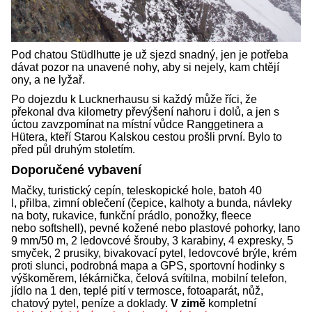
Pod chatou Stüdlhutte je už sjezd snadný, jen je potřeba
dávat pozor na unavené nohy, aby si nejely, kam chtějí
ony, a ne lyžař.
Po dojezdu k Lucknerhausu si každý může říci, že
překonal dva kilometry převýšení nahoru i dolů, a jen s
úctou zavzpomínat na místní vůdce Ranggetinera a
Hütera, kteří Starou Kalskou cestou prošli první. Bylo to
před půl druhým stoletím.
Doporučené vybavení
Mačky, turistický cepín, teleskopické hole, batoh 40
l, přilba, zimní oblečení (čepice, kalhoty a bunda, návleky
na boty, rukavice, funkční prádlo, ponožky, fleece
nebo softshell), pevné kožené nebo plastové pohorky, lano
9 mm/50 m, 2 ledovcové šrouby, 3 karabiny, 4 expresky, 5
smyček, 2 prusiky, bivakovací pytel, ledovcové brýle, krém
proti slunci, podrobná mapa a GPS, sportovní hodinky s
výškoměrem, lékárnička, čelová svítilna, mobilní telefon,
jídlo na 1 den, teplé pití v termosce, fotoaparát, nůž,
chatový pytel, peníze a doklady.
V zimě
kompletní