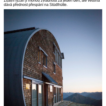
Zdatní lyžaři ji mohou zvládnout za jeden den, ale většina
dává přednost přespání na Stüdlhütte.