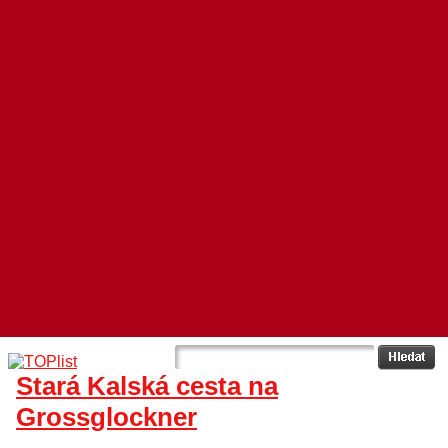
Stará Kalská cesta na
Grossglockner