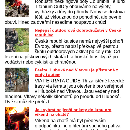
Robustní trekkingové boty Columbia Tellurix
Titanium OutDry obouváme na výlety,
vycházky a túry do přírody. Nohy se doslova
těší, až vklouznou do pohodlné, ale pevné
obuvi. Hned za dveřmí nasadíme houpavou chůzi
Nejlepší outdoorová dobrodružství v České
republice
Česká republika sice nemá nejvyšší pohoří
Evropy, přesto nabízí překvapivě pestrou
škálu outdoorových aktivit po celý rok. Od
lezení na pískovcových skalách a horské turistiky až po
vodáctví nebo cyklistiku chráněnou
Feráta Hluboká nad Vltavou je přístupná z
vody i autem
VIA FERRATA GUIDE Tři zajištěné lezecké
trasy via ferrata jsou otevřené pro veřejnost
v Hluboké nad Vltavou. Jsou vedeny nad
hladinou Vltavy několik kilometrů po proudu od Hluboké.
Dvě si můžete přelézt
Jak vybrat nejlepší brikety do krbu pro
víkend na chatě?
Víkend na chatě má být především
o odpočinku, ne o hledání suchého paliva