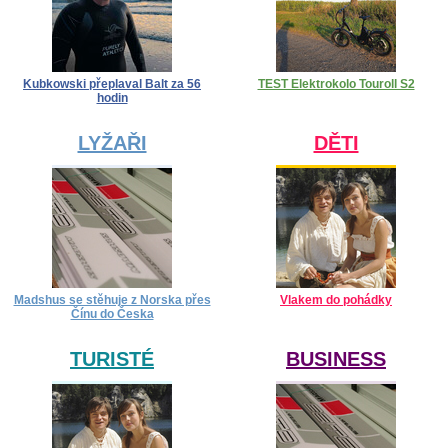
Kubkowski přeplaval Balt za 56
TEST Elektrokolo Touroll S2
hodin
LYŽAŘI
DĚTI
Madshus se stěhuje z Norska přes
Vlakem do pohádky
Čínu do Česka
TURISTÉ
BUSINESS