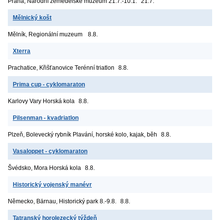
Praha, Národní zemědělské muzeum
21.7.-10.1.
21.7.
Mělnický košt
Mělník, Regionální muzeum
8.8.
Xterra
Prachatice, Křišťanovice
Terénní triatlon
8.8.
Prima cup - cyklomaraton
Karlovy Vary
Horská kola
8.8.
Pilsenman - kvadriatlon
Plzeň, Bolevecký rybník
Plavání, horské kolo, kajak, běh
8.8.
Vasaloppet - cyklomaraton
Švédsko, Mora
Horská kola
8.8.
Historický vojenský manévr
Německo, Bärnau, Historický park
8.-9.8.
8.8.
Tatranský horolezecký týždeň