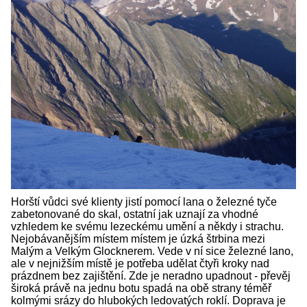
Horští vůdci své klienty jistí pomocí lana o železné tyče
zabetonované do skal, ostatní jak uznají za vhodné
vzhledem ke svému lezeckému umění a někdy i strachu.
Nejobávanějším místem místem je úzká štrbina mezi
Malým a Velkým Glocknerem. Vede v ní sice železné lano,
ale v nejnižším místě je potřeba udělat čtyři kroky nad
prázdnem bez zajištění. Zde je neradno upadnout - převěj
široká právě na jednu botu spadá na obě strany téměř
kolmými srázy do hlubokých ledovatých roklí. Doprava je