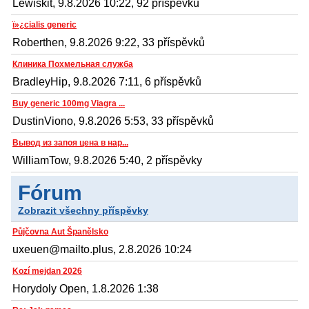
Lewiskit, 9.8.2026 10:22, 92 příspěvků
ï»¿cialis generic
Roberthen, 9.8.2026 9:22, 33 příspěvků
Клиника Похмельная служба
BradleyHip, 9.8.2026 7:11, 6 příspěvků
Buy generic 100mg Viagra ...
DustinViono, 9.8.2026 5:53, 33 příspěvků
Вывод из запоя цена в нар...
WilliamTow, 9.8.2026 5:40, 2 příspěvky
Fórum
Zobrazit všechny příspěvky
Půjčovna Aut Španělsko
uxeuen@mailto.plus, 2.8.2026 10:24
Kozí mejdan 2026
Horydoly Open, 1.8.2026 1:38