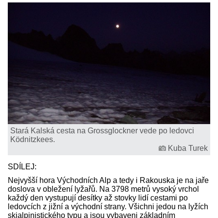
Stará Kalská cesta na Grossglockner vede po ledovci
Ködnitzkees.
Kuba Turek
SDÍLEJ:
Nejvyšší hora Východních Alp a tedy i Rakouska je na jaře
doslova v obležení lyžařů. Na 3798 metrů vysoký vrchol
každý den vystupují desítky až stovky lidí cestami po
ledovcích z jižní a východní strany. Všichni jedou na lyžích
skialpinistického typu a jsou vybaveni základním