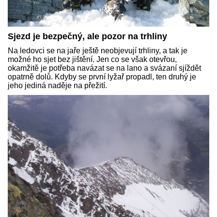
Sjezd je bezpečný, ale pozor na trhliny
Na ledovci se na jaře ještě neobjevují trhliny, a tak je
možné ho sjet bez jištění. Jen co se však otevřou,
okamžitě je potřeba navázat se na lano a svázaní sjíždět
opatrně dolů. Kdyby se první lyžař propadl, ten druhý je
jeho jediná naděje na přežití.