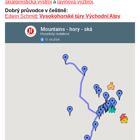
skialpinistická výstroj
a
lavinová výzbroj
.
Dobrý průvodce v češtině:
Edwin Schmitt:
Vysokohorské túry Východní Alpy