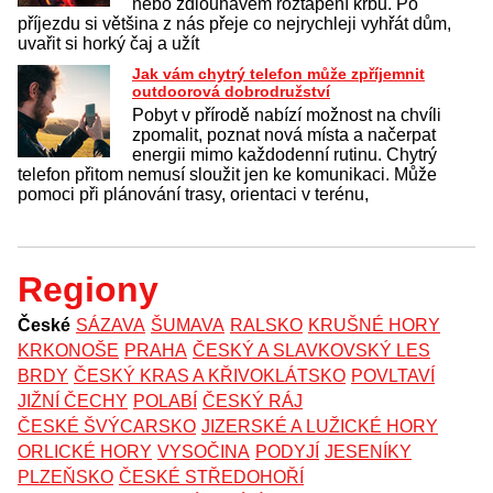
nebo zdlouhavém roztápění krbu. Po
příjezdu si většina z nás přeje co nejrychleji vyhřát dům,
uvařit si horký čaj a užít
Jak vám chytrý telefon může zpříjemnit
outdoorová dobrodružství
Pobyt v přírodě nabízí možnost na chvíli
zpomalit, poznat nová místa a načerpat
energii mimo každodenní rutinu. Chytrý
telefon přitom nemusí sloužit jen ke komunikaci. Může
pomoci při plánování trasy, orientaci v terénu,
Regiony
České
SÁZAVA
ŠUMAVA
RALSKO
KRUŠNÉ HORY
KRKONOŠE
PRAHA
ČESKÝ A SLAVKOVSKÝ LES
BRDY
ČESKÝ KRAS A KŘIVOKLÁTSKO
POVLTAVÍ
JIŽNÍ ČECHY
POLABÍ
ČESKÝ RÁJ
ČESKÉ ŠVÝCARSKO
JIZERSKÉ A LUŽICKÉ HORY
ORLICKÉ HORY
VYSOČINA
PODYJÍ
JESENÍKY
PLZEŇSKO
ČESKÉ STŘEDOHOŘÍ