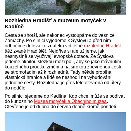
Rozhledna Hradišť a muzeum motyček v
Kadlíně
Cesta se zhorší, ale nakonec vystoupáme do vesnice
Zamachy. Po silnici vyjedeme k Syslovu a před ním
odbočíme doleva ke zdaleka viditelné
rozhledně Hradišť
(též zvané Hradiště). Nejdříve si ale užijeme, jak
nesmyslně se využívají evropské dotace. Ze Syslova
jedeme hlinitou stezkou mezi poli, aby se jako mávnutím
kouzelného proutku změnila na širokou zpevněnou cestu
se stromořadím až k rozhledně. Tady někde probíhá
vlastnická hranice a lidé se neshodli na vybudování
jednotné cesty. Rozhledna je přes léto otevřená od úterý
do neděle.
Po silnici sjedeme do Kadlína. Kdo chce, může se podívat
do kuriozního
Muzea motyček a Obecního muzea
.
Otevřeno je od dubna do června denně kromě pondělí.