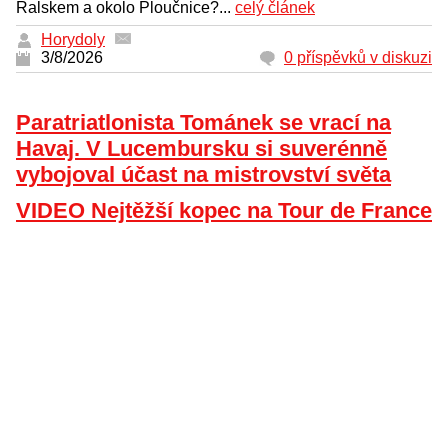
Ralskem a okolo Ploučnice?...
celý článek
Horydoly
3/8/2026
0 příspěvků v diskuzi
Paratriatlonista Tománek se vrací na
Havaj. V Lucembursku si suverénně
vybojoval účast na mistrovství světa
VIDEO Nejtěžší kopec na Tour de France