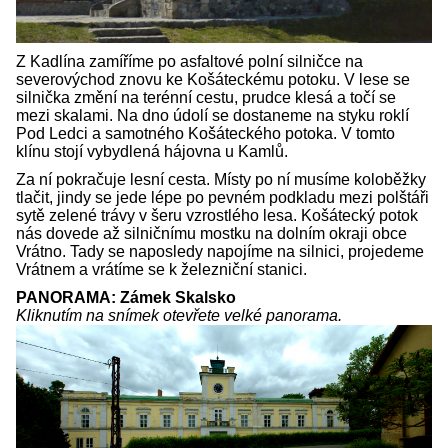
Z Kadlína zamíříme po asfaltové polní silničce na
severovýchod znovu ke Košáteckému potoku. V lese se
silnička změní na terénní cestu, prudce klesá a točí se
mezi skalami. Na dno údolí se dostaneme na styku roklí
Pod Ledci a samotného Košáteckého potoka. V tomto
klínu stojí vybydlená hájovna u Kamlů.
Za ní pokračuje lesní cesta. Místy po ní musíme koloběžky
tlačit, jindy se jede lépe po pevném podkladu mezi polštáři
sytě zelené trávy v šeru vzrostlého lesa. Košátecký potok
nás dovede až silničnímu mostku na dolním okraji obce
Vrátno. Tady se naposledy napojíme na silnici, projedeme
Vrátnem a vrátíme se k železniční stanici.
PANORAMA: Zámek Skalsko
Kliknutím na snímek otevřete velké panorama.