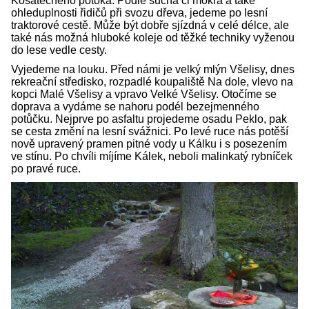
Košátečného potoka. Podle sucha či mokra a také
ohleduplnosti řidičů při svozu dřeva, jedeme po lesní
traktorové cestě. Může být dobře sjízdná v celé délce, ale
také nás možná hluboké koleje od těžké techniky vyženou
do lese vedle cesty.
Vyjedeme na louku. Před námi je velký mlýn Všelisy, dnes
rekreační středisko, rozpadlé koupaliště Na dole, vlevo na
kopci Malé Všelisy a vpravo Velké Všelisy. Otočíme se
doprava a vydáme se nahoru podél bezejmenného
potůčku. Nejprve po asfaltu projedeme osadu Peklo, pak
se cesta změní na lesní svážnici. Po levé ruce nás potěší
nově upravený pramen pitné vody u Kálku i s posezením
ve stínu. Po chvíli míjíme Kálek, neboli malinkatý rybníček
po pravé ruce.