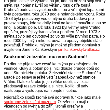
Po polní cestě se vydáme na jih, kde na obzoru stojí větrný
mlýn. Na holém návrší po většinu roku ostře fouká.
Kruhová budova s vysokou střechou a větrnými lopatkami
byla postavena roku 1870 podle holandského vzoru. Roku
1878 byla postaveny vedle mlýnu druhá budova pro
provoz stoupy, kde se drtily kosti na kostní moučku a tou se
hnojila okolní pole. Už roku 1923 byl větrný mlýn Vrátno
opuštěn, později vydrancován a poničen. V roce 1973 z
mlýna zbylo jen obvodové zdivo do výše prvního patra. Po
roce 2000 byl mlýn rekonstruován a opravy objektu stále
pokračují. Prohlídku mlýnu je možné předem domluvit s
majitelem Janem Kaňkovským
jan.kankovsky@atlas.cz
Soukromé železniční muzeum Sudoměř
Po dlouhé příjezdové cestě ke mlýnu pokračujeme do
vesnice Kluky a potom po silnici dlouze prudce dolů do
údolí Strenického potoka. Železniční stanice Sudoměř u
Mladé Boleslavi je ještě větší zapadákov než stanice
Vrátno. Daleko široko je jen vlhké údolí, civilizaci
představují rezavé koleje a silnice. Kolik lidí tady
nastupuje a vystupuje, nám přijde nicotné.
Nádražíčko slouží kromě své dopravní funkce jako malé
soukromé železniční muzeum
. Otevřeno tu mají o
víkendech od května do září. Kromě drezíny a