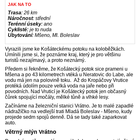
JAK NA TO
Trasa
: 26 km
Náročnost
: střední
Terénní úseky
: ano
Cyklisté:
je to nuda
Ubytování
: Mšeno, Ml. Boleslav
Vyrazili jsme ke Košáteckému potoku na koloběžkách.
Umínili jsme si, že poznáme kraj, který je pro většinu
turistů nezajímavý, a proto neznámý.
Předem si řekněme, že Košátecký potok sice prameni u
Mšena a po 43 kilometrech vtéká u Neratovic do Labe, ale
vodu má jen na polovině toku. Až do Kropáčovy Vrutice
protéká údolím pouze velká voda na jaře nebo při
povodních. Nad Vruticí je Košátecký potok jen občasný
čůrek spojující močály, mělké tůně a vlhké lesy.
Začínáme na železniční stanici Vrátno. Je to malé zapadlé
nádražíčko na vedlejší trati Mladá Boleslav - Mšeno, kudy
projede sedm spojů denně. Dá se tady také zaparkovat
auto.
Větrný mlýn Vrátno