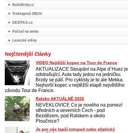
NašeBrdy.cz
Trekingová OBUV
DESÍTKA.cz
Počasí na webu
Lezecké stěny
Nejčtenější články
VIDEO Nejtěžší kopec na Tour de France
AKTUALIZACE Stoupání na Alpe d´Huez je
odstrašující. Auta tady jedou na jedničku.
Brzdy se pálí. Pro cyklisty je to ale Mekka.
Nejhorší kopec v nejtěžší etapě největšího
závodu Tour de France.
Ralsko AKTUÁLNĚ 2026
NEVEKLOVICE Co je nového na pomezí
středních a severních Čech - pod
Bezdězem, pod Ralskem a okolo
Ploučnice?
Je pro vás lepší rotoped nebo eliptický