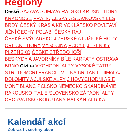
Regiony
České
SÁZAVA
ŠUMAVA
RALSKO
KRUŠNÉ HORY
KRKONOŠE
PRAHA
ČESKÝ A SLAVKOVSKÝ LES
BRDY
ČESKÝ KRAS A KŘIVOKLÁTSKO
POVLTAVÍ
JIŽNÍ ČECHY
POLABÍ
ČESKÝ RÁJ
ČESKÉ ŠVÝCARSKO
JIZERSKÉ A LUŽICKÉ HORY
ORLICKÉ HORY
VYSOČINA
PODYJÍ
JESENÍKY
PLZEŇSKO
ČESKÉ STŘEDOHOŘÍ
BESKYDY A JAVORNÍKY
BÍLÉ KARPATY
OSTRAVA
BRNO
Cizina
VÝCHODNÍ ALPY
VYSOKÉ TATRY
STŘEDOMOŘÍ
FRANCIE
VELKÁ BRITÁNIE
HIMÁLAJ
DOLOMITY A JULSKÉ ALPY
JIHOVÝCHODNÍ ASIE
MONT BLANC
POLSKO
NĚMECKO
SKANDINÁVIE
RAKOUSKO
ITÁLIE
SLOVENSKO
ZÁPADNÍ ALPY
CHORVATSKO
KORUTANY
BALKÁN
AFRIKA
Kalendář akcí
Zobrazit všechny akce