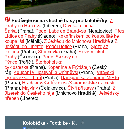
Podívejte se na vhodné trasy pro koloběžky:
Z
Prahy do Harcova
(Liberec),
Divoká a Tichá
Šárka
(Praha),
Podél Labe do Brandýsa
(Neratovice),
Přes
Lidice do Prahy
(Kladno),
Kokořínskem od koupaliště ke
koupališti
(Mělník),
Z Ještědu do Mnichova Hradiště
a
Z
Ještědu do Liberce
,
Podél Botiče
(Praha),
Sjezdy z
Petřína
(Praha),
Stromovka
(Praha),
Severní okolí
Prahy
(Čakovice),
Podél Sázavy do
Týnce
(Poříčí),
Šterboholská
cyklostezka
(Praha),
Kopanina a Frýdštejn
(Český
ráj),
Koupání v Hostivaři a Uhříněvsi
(Praha),
Vltavská
cyklostezka - 1. díl
(Praha),
Hanspaulka-Zahradní Město
(Praha),
Hradčany-Karlův most-Staroměstské náměstí
(Praha),
Malvíny
(Čelákovice),
Čtyři přístavy
(Praha),
Z
Jizerek do Českého ráje
(Mnichovo Hradiště),
Ještědský
hřeben
(Liberec).