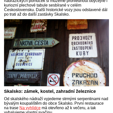
nádražíckých pomůcek si můžeme prohlédnout obyčejné i
kuriozní plechové tabule sesbírané v celém
Československu. Další historické vozy jsou odstavené dál
po trati až do další zastávky Skalsko.
Skalsko: zámek, kostel, zahradní železnice
Od skalského nádraží vyjedeme strmými serpentinami nad
bývalým koupalištěm do obce Skalsko. První restaurace
na trase
Na vyhlídce
má otevřeno až k večeru, a tak
vybalujeme vlastní svačinu.