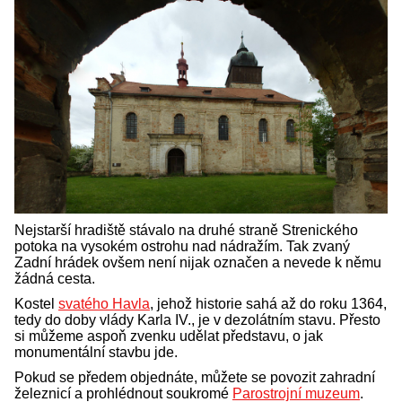
Nejstarší hradiště stávalo na druhé straně Strenického
potoka na vysokém ostrohu nad nádražím. Tak zvaný
Zadní hrádek ovšem není nijak označen a nevede k němu
žádná cesta.
Kostel
svatého Havla
, jehož historie sahá až do roku 1364,
tedy do doby vlády Karla IV., je v dezolátním stavu. Přesto
si můžeme aspoň zvenku udělat představu, o jak
monumentální stavbu jde.
Pokud se předem objednáte, můžete se povozit zahradní
železnicí a prohlédnout soukromé
Parostrojní muzeum
.