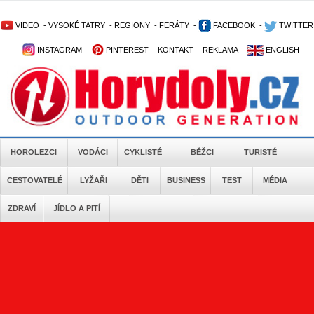
VIDEO
-
VYSOKÉ TATRY
-
REGIONY
-
FERÁTY
-
FACEBOOK
-
TWITTER
-
INSTAGRAM
-
PINTEREST
-
KONTAKT
-
REKLAMA
-
ENGLISH
HOROLEZCI
VODÁCI
CYKLISTÉ
BĚŽCI
TURISTÉ
CESTOVATELÉ
LYŽAŘI
DĚTI
BUSINESS
TEST
MÉDIA
ZDRAVÍ
JÍDLO A PITÍ