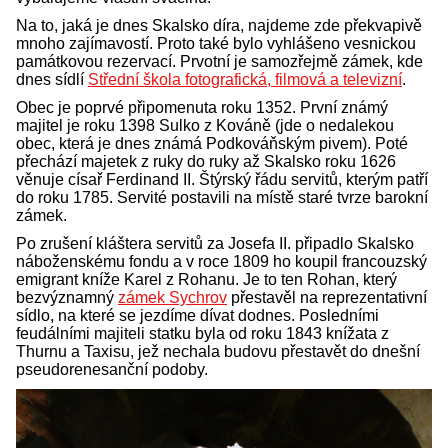
Na to, jaká je dnes Skalsko díra, najdeme zde překvapivě
mnoho zajímavostí. Proto také bylo vyhlášeno vesnickou
památkovou rezervací. Prvotní je samozřejmě zámek, kde
dnes sídlí
Střední škola fotografická, filmová a televizní
.
Obec je poprvé připomenuta roku 1352. První známý
majitel je roku 1398 Sulko z Kováně (jde o nedalekou
obec, která je dnes známá Podkováňským pivem). Poté
přechází majetek z ruky do ruky až Skalsko roku 1626
věnuje císař Ferdinand II. Štýrský řádu servitů, kterým patří
do roku 1785. Servité postavili na místě staré tvrze barokní
zámek.
Po zrušení kláštera servitů za Josefa II. připadlo Skalsko
náboženskému fondu a v roce 1809 ho koupil francouzský
emigrant kníže Karel z Rohanu. Je to ten Rohan, který
bezvýznamný
zámek Sychrov
přestavěl na reprezentativní
sídlo, na které se jezdíme dívat dodnes. Posledními
feudálními majiteli statku byla od roku 1843 knížata z
Thurnu a Taxisu, jež nechala budovu přestavět do dnešní
pseudorenesanční podoby.