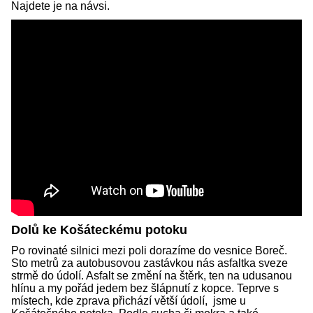
Najdete je na návsi.
Dolů ke Košáteckému potoku
Po rovinaté silnici mezi poli dorazíme do vesnice Boreč.
Sto metrů za autobusovou zastávkou nás asfaltka sveze
strmě do údolí. Asfalt se změní na štěrk, ten na udusanou
hlínu a my pořád jedem bez šlápnutí z kopce. Teprve s
místech, kde zprava přichází větší údolí, jsme u