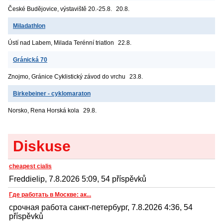
České Budějovice, výstaviště
20.-25.8.
20.8.
Miladathlon
Ústí nad Labem, Milada
Terénní triatlon
22.8.
Gránická 70
Znojmo, Gránice
Cyklistický závod do vrchu
23.8.
Birkebeiner - cyklomaraton
Norsko, Rena
Horská kola
29.8.
Diskuse
cheapest cialis
Freddielip, 7.8.2026 5:09, 54 příspěvků
Где работать в Москве: ак...
срочная работа санкт-петербург, 7.8.2026 4:36, 54
příspěvků