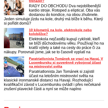
trenažér?
RADY DO OBCHODU Dva nejoblíbenější
kardio stroje. Rotoped a eliptical. Oba vás
dostanou do kondice, na obou zhubnete.
Jeden simuluje jízdu na kole, druhý má blíže k běhu. Který
si pořídit domů?
10 kilometrů na kole, elektrokole nebo
koloběžce?
Elektrokola nejčastěji kupují cyklisté, kteří
se blíží důchodovému věku. Používají ho na
kratší výlety a také na cesty do práce či za
nákupy. Porovnali jsme, jak se to časově vyplatí na
Paratriatlonista Tománek se vrací na Havaj. V
Lucembursku si suverénně vybojoval účast
na mistrovství světa
Paratriatlonista Jan Tománek si zajistil
účast na letošním mistrovství světa na
klasické ironmanské distanci na Havaji. Rozhodující
kvalifikační závod v Lucembursku ovládl i přes nečekané
zrušení plavecké části a nyní se může naplno