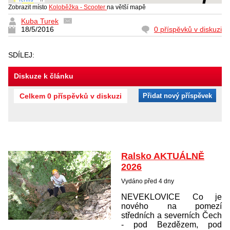
Zobrazit místo
Koloběžka - Scooter
na větší mapě
Kuba Turek
18/5/2016
0 příspěvků v diskuzi
SDÍLEJ:
Diskuze k článku
Celkem 0 příspěvků v diskuzi
Přidat nový příspěvek
Ralsko AKTUÁLNĚ
2026
Vydáno před 4 dny
NEVEKLOVICE Co je
nového na pomezí
středních a severních Čech
- pod Bezdězem, pod