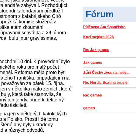
alendáře zabývali. Rozhodující
ituendi kalendarium předložil
Fórum
astronom z kalabrijského Cirò
. Papežská komise složená z
kolikaletém zkoumání
Půjčovna Aut Španělsko
 úpravami schválila a 24. února
Kozí mejdan 2026
dal bulu Inter gravissimas,
Re: Jak games
echání 10 dní. K provedení bylo
Jak games
rgického roku pro malý počet
enší. Reforma měla proto být
Jižní Čechy zvou na nejle...
atého Františka, připadajícím na
Re: Nordic Scating brusle
ýt považován za pátek 15. října.
 jen v několika málo zemích, které
uly, která také stanovila, že
Re: games
ný jen tehdy, bude-li dělitelný
du tisíciletí.
games
na jen v některých katolických
o a Polsko. Prostí lidé tomu
uštěné dny byly ukradeny.
zd a různých odvodů.