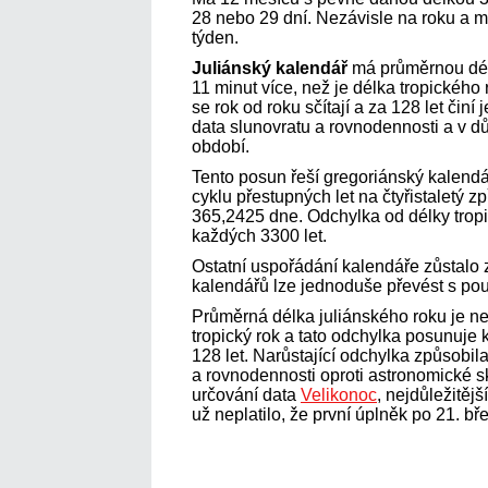
28 nebo 29 dní. Nezávisle na roku a 
týden.
Juliánský kalendář
má průměrnou délk
11 minut více, než je délka tropického
se rok od roku sčítají a za 128 let čin
data slunovratu a rovnodennosti a v dů
období.
Tento posun řeší gregoriánský kalendá
cyklu přestupných let na čtyřistaletý 
365,2425 dne. Odchylka od délky tropi
každých 3300 let.
Ostatní uspořádání kalendáře zůstalo
kalendářů lze jednoduše převést s pou
Průměrná délka juliánského roku je nep
tropický rok a tato odchylka posunuje
128 let. Narůstající odchylka způsobi
a rovnodennosti oproti astronomické sk
určování data
Velikonoc
, nejdůležitěj
už neplatilo, že první úplněk po 21. b