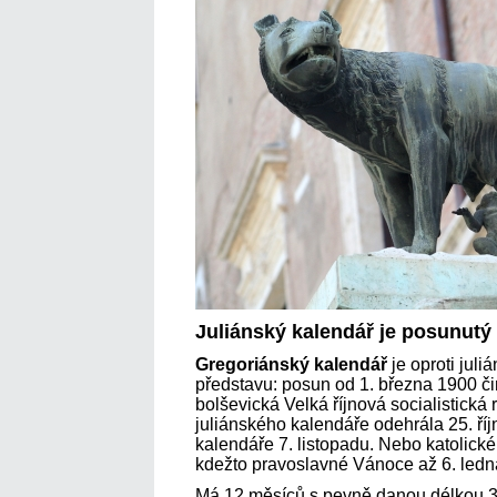
Juliánský kalendář je posunutý 
Gregoriánský kalendář
je oproti jul
představu: posun od 1. března 1900 čin
bolševická Velká říjnová socialistická
juliánského kalendáře odehrála 25. ří
kalendáře 7. listopadu. Nebo katolické
kdežto pravoslavné Vánoce až 6. ledn
Má 12 měsíců s pevně danou délkou 30