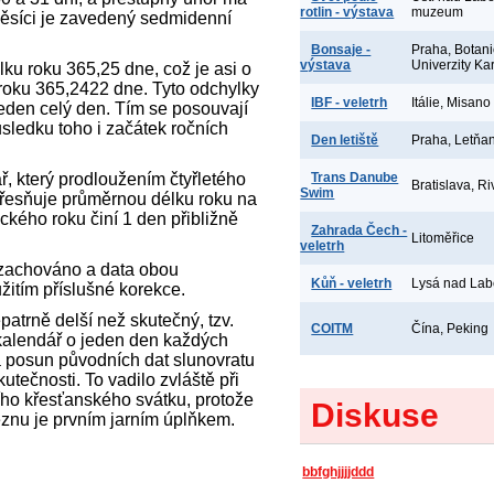
rotlin - výstava
muzeum
měsíci je zavedený sedmidenní
Bonsaje -
Praha, Botan
výstava
Univerzity Ka
u roku 365,25 dne, což je asi o
 roku 365,2422 dne. Tyto odchylky
IBF - veletrh
Itálie, Misano
í jeden celý den. Tím se posouvají
sledku toho i začátek ročních
Den letiště
Praha, Letňa
ř, který prodloužením čtyřletého
Trans Danube
Bratislava, Ri
Swim
zpřesňuje průměrnou délku roku na
ckého roku činí 1 den přibližně
Zahrada Čech -
Litoměřice
veletrh
 zachováno a data obou
Kůň - veletrh
Lysá nad La
žitím příslušné korekce.
atrně delší než skutečný, tzv.
COITM
Čína, Peking
 kalendář o jeden den každých
la posun původních dat slunovratu
utečnosti. To vadilo zvláště při
šího křesťanského svátku, protože
Diskuse
řeznu je prvním jarním úplňkem.
bbfghjjjjddd