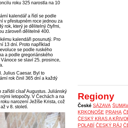
oncilu roku 325 narostla na 10
ární kalendář a řídí se podle
ní v přestupném roce jednou za
 rok, který je dělitelný čtyřmi,
ou zároveň dělitelné 400.
nskému kalendáři posunutý. Pro
í 13 dní. Proto například
 revoluce se podle ruského
jna a podle gregoriánského
 Vánoce se slaví 25. prosince,
a.
. Julius Caesar. Byl to
rní rok činil 365 dní a každý
zařídil císař Augustus. Juliánský
Regiony
znými letopočty. V Čechách a na
oku narození Ježíše Krista, což
České
SÁZAVA
ŠUMA
ž v 8. století.
KRKONOŠE
PRAHA
Č
ČESKÝ KRAS A KŘIV
POLABÍ
ČESKÝ RÁJ
Č