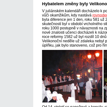
Hybatelem změny byly Velikon
V juliánském kalendáři docházelo k 
vůči okamžikům, kdy nastává
rovnode
byla diference jen 1 den, roku 581 už
skutečností byl v období vrcholného s
roku 1000 postupně v návaznosti na zp
nové znalosti učenci docházeli k názor
roce reformy 1582 už byl rozdíl 10 dnů
Velikonoční neděle už zdaleka nebyl p
úplňku, jak bylo stanoveno, což pro ří
Od 14. století se papežové a koncily, 