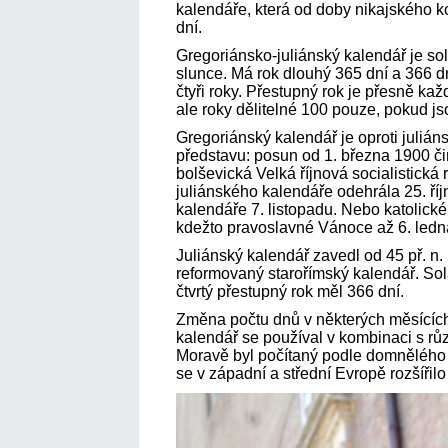
kalendáře, která od doby nikajského k
dní.
Gregoriánsko-juliánský kalendář je sol
slunce. Má rok dlouhý 365 dní a 366 d
čtyři roky. Přestupný rok je přesně každý
ale roky dělitelné 100 pouze, pokud js
Gregoriánský kalendář je oproti juliá
představu: posun od 1. března 1900 čin
bolševická Velká říjnová socialistická
juliánského kalendáře odehrála 25. ří
kalendáře 7. listopadu. Nebo katolické
kdežto pravoslavné Vánoce až 6. ledn
Juliánský kalendář zavedl od 45 př. n. l
reformovaný starořímský kalendář. Solá
čtvrtý přestupný rok měl 366 dní.
Změna počtu dnů v některých měsících 
kalendář se používal v kombinaci s rů
Moravě byl počítaný podle domnělého r
se v západní a střední Evropě rozšířilo a