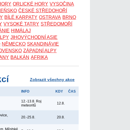
 HORY
ORLICKÉ HORY
VYSOČINA
ZEŇSKO
ČESKÉ STŘEDOHOŘÍ
KY
BÍLÉ KARPATY
OSTRAVA
BRNO
Y
VYSOKÉ TATRY
STŘEDOMOŘÍ
ÁNIE
HIMÁLAJ
ALPY
JIHOVÝCHODNÍ ASIE
O
NĚMECKO
SKANDINÁVIE
OVENSKO
ZÁPADNÍ ALPY
ANY
BALKÁN
AFRIKA
kcí
Zobrazit všechny akce
INFO
KDY
ČAS
12.-13.8. Roj
12.8.
meteoritů
vice,
20.-25.8.
20.8.
em, Městské