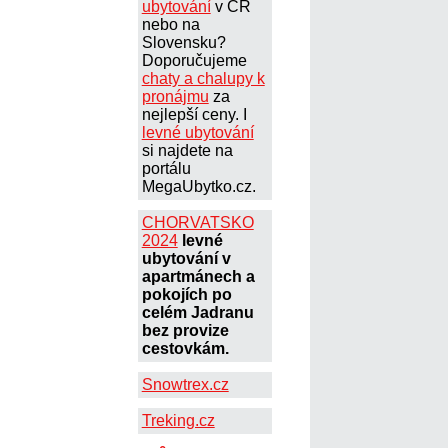
ubytování
v ČR
nebo na
Slovensku?
Doporučujeme
chaty a chalupy k
pronájmu
za
nejlepší ceny. I
levné ubytování
si najdete na
portálu
MegaUbytko.cz.
CHORVATSKO
2024
levné
ubytování v
apartmánech a
pokojích po
celém Jadranu
bez provize
cestovkám.
Snowtrex.cz
Treking.cz