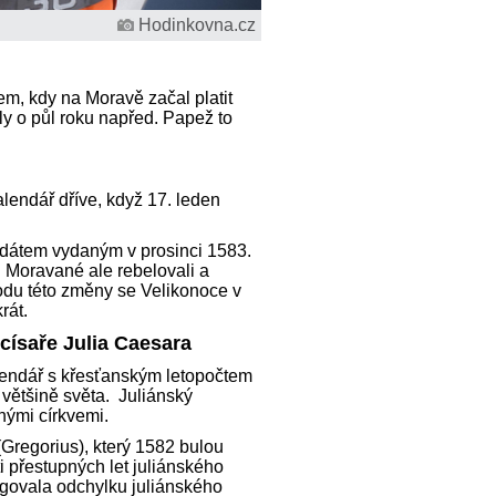
Hodinkovna.cz
em, kdy na Moravě začal platit
y o půl roku napřed. Papež to
lendář dříve, když 17. leden
andátem vydaným v prosinci 1583.
i. Moravané ale rebelovali a
odu této změny se Velikonoce v
rát.
 císaře Julia Caesara
alendář s křesťanským letopočtem
 většině světa. Juliánský
nými církvemi.
Gregorius), který 1582 bulou
 přestupných let juliánského
igovala odchylku juliánského