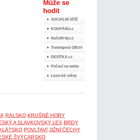
Může se
hodit
SOCIÁLNÍ SÍTĚ
KOUPÁNÍ.cz
NašeBrdy.cz
Trekingová OBUV
DESÍTKA.cz
Počasí na webu
Lezecké stěny
VA
RALSKO
KRUŠNÉ HORY
ESKÝ A SLAVKOVSKÝ LES
BRDY
OKLÁTSKO
POVLTAVÍ
JIŽNÍ ČECHY
ESKÉ ŠVÝCARSKO