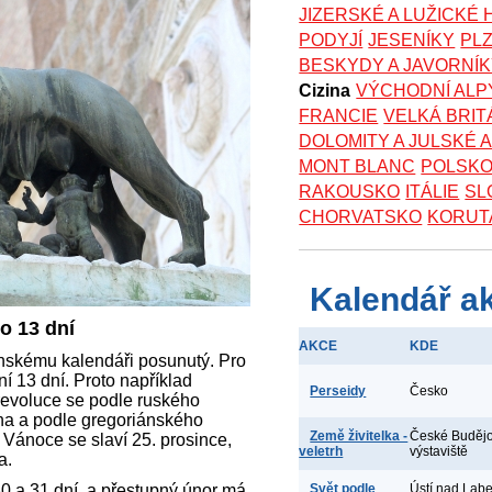
JIZERSKÉ A LUŽICKÉ
PODYJÍ
JESENÍKY
PL
BESKYDY A JAVORNÍ
Cizina
VÝCHODNÍ ALP
FRANCIE
VELKÁ BRIT
DOLOMITY A JULSKÉ 
MONT BLANC
POLSK
RAKOUSKO
ITÁLIE
SL
CHORVATSKO
KORUT
Kalendář a
o 13 dní
AKCE
KDE
iánskému kalendáři posunutý. Pro
í 13 dní. Proto například
Perseidy
Česko
 revoluce se podle ruského
jna a podle gregoriánského
Země živitelka -
České Budějo
 Vánoce se slaví 25. prosince,
veletrh
výstaviště
a.
 a 31 dní, a přestupný únor má
Svět podle
Ústí nad Lab