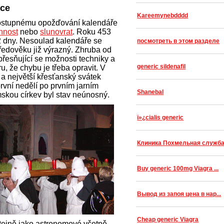
oce
Kareemynebdddd
postupnému opožďování kalendáře
nnost
nebo
slunovrat
. Roku 453
 2 dny. Nesoulad kalendáře se
посмотреть в этом разделе
tředověku již výrazný. Zhruba od
řesňující se možnosti techniky a
generic sildenafil
u, že chybu je třeba opravit. V
 a největší křesťanský svátek
rvní nedělí po prvním jarním
Shanebal
mskou církev byl stav neúnosný.
ï»¿cialis generic
Клиника Похмельная служб
Buy generic 100mg Viagra ...
Вывод из запоя цена в нар...
Cheap generic Viagra
stejně jako astronomové včetně