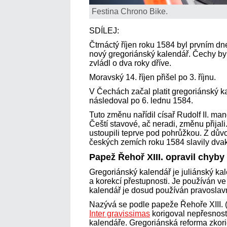
Festina Chrono Bike.
SDÍLEJ:
Čtrnáctý říjen roku 1584 byl prvním dn
nový gregoriánský kalendář. Čechy byl
zvládl o dva roky dříve.
Moravský 14. říjen přišel po 3. říjnu.
V Čechách začal platit gregoriánský ka
následoval po 6. lednu 1584.
Tuto změnu nařídil císař Rudolf II. m
Čeští stavové, ač neradi, změnu přijal
ustoupili teprve pod pohrůžkou. Z dův
českých zemích roku 1584 slavily dvak
Papež Řehoř XIII. opravil chyby
Gregoriánský kalendář je juliánský k
a korekcí přestupnosti. Je používán ve
kalendář je dosud používán pravoslav
Nazývá se podle papeže Řehoře XIII. (
Inter gravissimas
korigoval nepřesnosti
kalendáře. Gregoriánská reforma zkor