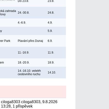
Do 23.8.
23.8.
ická zahrada
24.-30.8.
24.8.
rlovy
4.-6.9.
4.9.
ny
5.9.
ver Park
Plavání přes Dunaj
6.9.
11.-16.9.
11.9.
bem
18.-20.9.
18.9.
14.-16.10. veletrh
14.10.
cestovního ruchu
ciloga8303 ciloga8303, 9.8.2026
13:28, 1 příspěvek