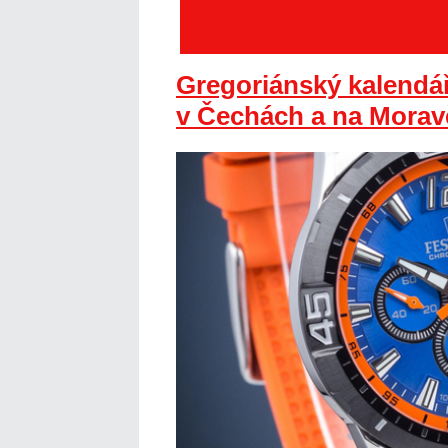
Gregoriánský kalendář
v Čechách a na Morav