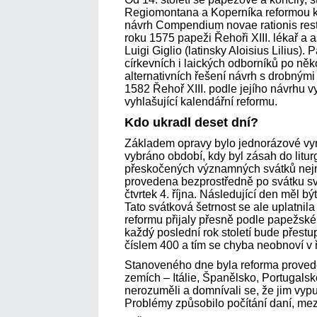
Regiomontana a Koperníka reformou k
návrh Compendium novae rationis rest
roku 1575 papeži Řehoři XIII. lékař a 
Luigi Giglio (latinsky Aloisius Lilius)
církevních i laických odborníků po ně
alternativních řešení návrh s drobnými
1582 Řehoř XIII. podle jejího návrhu vy
vyhlašující kalendářní reformu.
Kdo ukradl deset dní?
Základem opravy bylo jednorázové vyn
vybráno období, kdy byl zásah do litu
přeskočených významných svátků nejm
provedena bezprostředně po svátku sv
čtvrtek 4. října. Následující den měl b
Tato svátková šetrnost se ale uplatnila
reformu přijaly přesně podle papežské b
každý poslední rok století bude přestup
číslem 400 a tím se chyba neobnoví v řá
Stanoveného dne byla reforma provede
zemích – Itálie, Španělsko, Portugalsk
nerozuměli a domnívali se, že jim vyp
Problémy způsobilo počítání daní, me