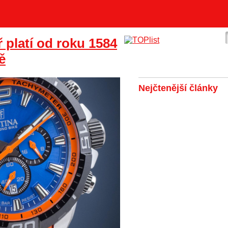
 platí od roku 1584
ě
Nejčtenější články