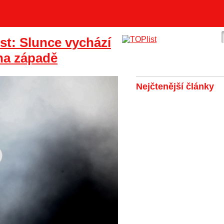
t: Slunce vychází
na západě
Nejčtenější články