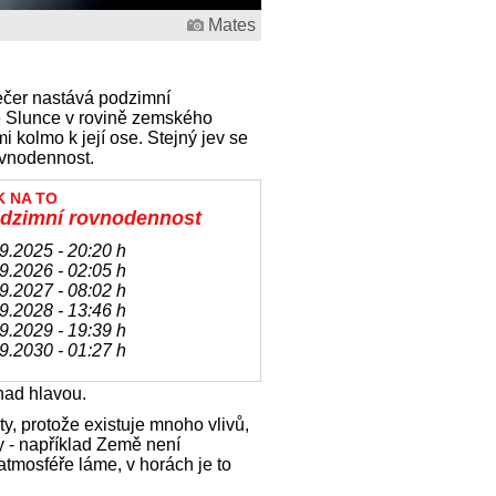
Mates
večer nastává podzimní
e Slunce v rovině zemského
 kolmo k její ose. Stejný jev se
ovnodennost.
K NA TO
dzimní rovnodennost
9.2025 - 20:20 h
9.2026 - 02:05 h
9.2027 - 08:02 h
9.2028 - 13:46 h
9.2029 - 19:39 h
9.2030 - 01:27 h
 nad hlavou.
y, protože existuje mnoho vlivů,
y - například Země není
atmosféře láme, v horách je to