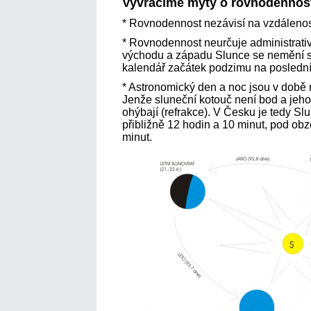
Vyvracíme mýty o rovnodennost
* Rovnodennost nezávisí na vzdáleno
* Rovnodennost neurčuje administrati
východu a západu Slunce se nemění sym
kalendář začátek podzimu na poslední n
* Astronomický den a noc jsou v době 
Jenže sluneční kotouč není bod a jeho
ohýbají (refrakce). V Česku je tedy Sl
přibližně 12 hodin a 10 minut, pod obz
minut.