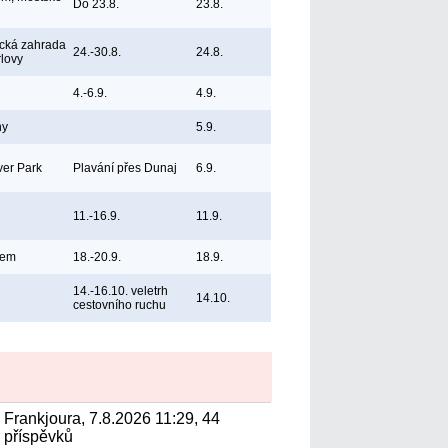
Do 23.8.
23.8.
ická zahrada
24.-30.8.
24.8.
rlovy
4.-6.9.
4.9.
ny
5.9.
ver Park
Plavání přes Dunaj
6.9.
11.-16.9.
11.9.
bem
18.-20.9.
18.9.
14.-16.10. veletrh
14.10.
cestovního ruchu
Frankjoura, 7.8.2026 11:29, 44
příspěvků