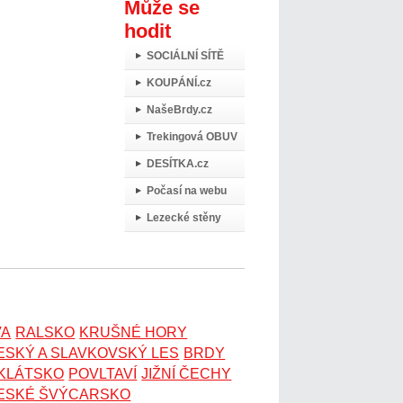
Může se
hodit
SOCIÁLNÍ SÍTĚ
KOUPÁNÍ.cz
NašeBrdy.cz
Trekingová OBUV
DESÍTKA.cz
Počasí na webu
Lezecké stěny
VA
RALSKO
KRUŠNÉ HORY
ESKÝ A SLAVKOVSKÝ LES
BRDY
OKLÁTSKO
POVLTAVÍ
JIŽNÍ ČECHY
ESKÉ ŠVÝCARSKO