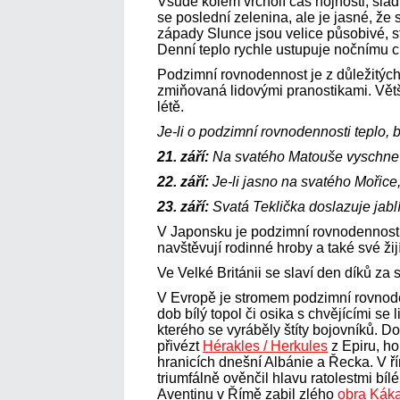
Všude kolem vrcholí čas hojnosti, slad
se poslední zelenina, ale je jasné, že 
západy Slunce jsou velice působivé, st
Denní teplo rychle ustupuje nočnímu c
Podzimní rovnodennost je z důležitý
zmiňovaná lidovými pranostikami. Větš
létě.
Je-li o podzimní rovnodennosti teplo,
21. září:
Na svatého Matouše vyschne 
22. září:
Je-li jasno na svatého Mořice
23. září:
Svatá Teklička doslazuje jabl
V Japonsku je podzimní rovnodennost 
navštěvují rodinné hroby a také své žij
Ve Velké Británii se slaví den díků za 
V Evropě je stromem podzimní rovnoden
dob bílý topol či osika s chvějícími se l
kterého se vyráběly štíty bojovníků. 
přivézt
Hérakles / Herkules
z Epiru, h
hranicích dnešní Albánie a Řecka. V ř
triumfálně ověnčil hlavu ratolestmi bíl
Aventinu v Římě zabil zlého
obra Kák