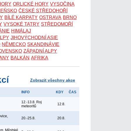
 HORY
ORLICKÉ HORY
VYSOČINA
ZEŇSKO
ČESKÉ STŘEDOHOŘÍ
KY
BÍLÉ KARPATY
OSTRAVA
BRNO
Y
VYSOKÉ TATRY
STŘEDOMOŘÍ
ÁNIE
HIMÁLAJ
ALPY
JIHOVÝCHODNÍ ASIE
O
NĚMECKO
SKANDINÁVIE
OVENSKO
ZÁPADNÍ ALPY
ANY
BALKÁN
AFRIKA
kcí
Zobrazit všechny akce
INFO
KDY
ČAS
12.-13.8. Roj
12.8.
meteoritů
vice,
20.-25.8.
20.8.
em, Městské