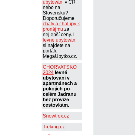
ubytování
v ČR
nebo na
Slovensku?
Doporučujeme
chaty a chalupy k
pronájmu
za
nejlepší ceny. I
levné ubytování
si najdete na
portálu
MegaUbytko.cz.
CHORVATSKO
2024
levné
ubytování v
apartmánech a
pokojích po
celém Jadranu
bez provize
cestovkám.
Snowtrex.cz
Treking.cz