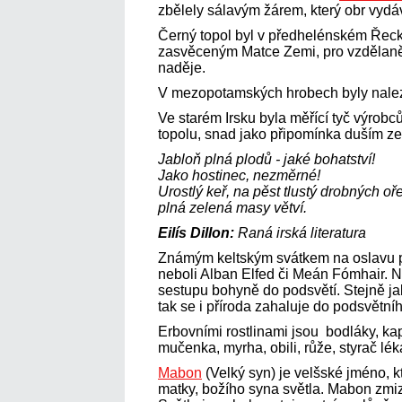
zbělely sálavým žárem, který obr vydá
Černý topol byl v předhelénském Ře
zasvěceným Matce Zemi, pro vzdělanějš
naděje.
V mezopotamských hrobech byly naleze
Ve starém Irsku byla měřící tyč výrobc
topolu, snad jako připomínka duším ze
Jabloň plná plodů - jaké bohatství!
Jako hostinec, nezměrné!
Urostlý keř, na pěst tlustý drobných o
plná zelená masy větví.
Eilís Dillon:
Raná irská literatura
Známým keltským svátkem na oslavu 
neboli Alban Elfed či Meán Fómhair. N
sestupu bohyně do podsvětí. Stejně jako
tak se i příroda zahaluje do podsvětní
Erbovními rostlinami jsou bodláky, kap
mučenka, myrha, obili, růže, styrač lék
Mabon
(Velký syn) je velšské jméno, 
matky, božího syna světla. Mabon zmiz