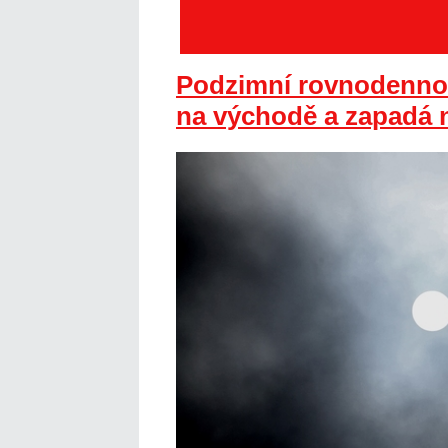
Podzimní rovnodennos
na východě a zapadá 