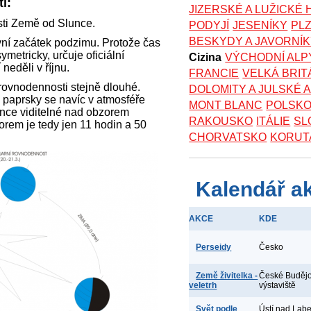
i:
JIZERSKÉ A LUŽICKÉ
sti Země od Slunce.
PODYJÍ
JESENÍKY
PL
BESKYDY A JAVORNÍ
vní začátek podzimu. Protože čas
etricky, určuje oficiální
Cizina
VÝCHODNÍ ALP
eděli v říjnu.
FRANCIE
VELKÁ BRIT
rovnodennosti stejně dlouhé.
DOLOMITY A JULSKÉ 
 paprsky se navíc v atmosféře
MONT BLANC
POLSK
unce viditelné nad obzorem
RAKOUSKO
ITÁLIE
SL
orem je tedy jen 11 hodin a 50
CHORVATSKO
KORUT
Kalendář a
AKCE
KDE
Perseidy
Česko
Země živitelka -
České Budějo
veletrh
výstaviště
Svět podle
Ústí nad Lab