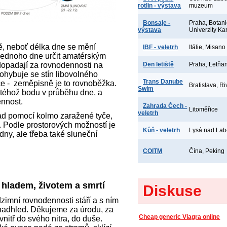
rotlin - výstava
muzeum
Bonsaje -
Praha, Botan
výstava
Univerzity Ka
ně, neboť délka dne se mění
IBF - veletrh
Itálie, Misano
 jednoho dne určit amatérským
opadají za rovnodennosti na
Den letiště
Praha, Letňa
hybuje se stín libovolného
Trans Danube
e - zeměpisně je to rovnoběžka.
Bratislava, Ri
Swim
u téhož bodu v průběhu dne, a
ennost.
Zahrada Čech -
Litoměřice
veletrh
lad pomocí kolmo zaražené tyče,
. Podle prostorových možností je
Kůň - veletrh
Lysá nad La
dny, ale třeba také sluneční
COITM
Čína, Peking
 hladem, životem a smrtí
Diskuse
zimní rovnodennosti stáří a s ním
, nadhled. Děkujeme za úrodu, za
Cheap generic Viagra online
nitř do svého nitra, do duše.