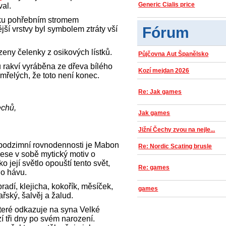
Generic Cialis price
val.
cku pohřebním stromem
Fórum
í vrstvy byl symbolem ztráty vší
ny čelenky z osikových lístků.
Půjčovna Aut Španělsko
ů rakví vyráběna ze dřeva bílého
Kozí mejdan 2026
mřelých, že toto není konec.
Re: Jak games
řechů,
Jak games
Jižní Čechy zvou na nejle...
podzimní rovnodennosti je Mabon
Re: Nordic Scating brusle
ese v sobě mytický motiv o
 její světlo opouští tento svět,
Re: games
ho hávu.
radí, klejicha, kokořík, měsíček,
games
ařský, šalvěj a žalud.
které odkazuje na syna Velké
í tři dny po svém narození.