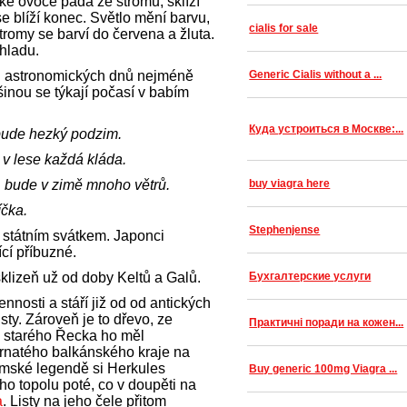
ké ovoce padá ze stromů, sklízí
se blíží konec. Světlo mění barvu,
cialis for sale
romy se barví do červena a žluta.
hladu.
ch astronomických dnů nejméně
Generic Cialis without a ...
inou se týkají počasí v babím
Куда устроиться в Москве:...
 bude hezký podzim.
v lese každá kláda.
, bude v zimě mnoho větrů.
buy viagra here
íčka.
Stephenjense
státním svátkem. Japonci
ící příbuzné.
sklizeň už od doby Keltů a Galů.
Бухгалтерские услуги
nosti a stáří již od od antických
isty. Zároveň je to dřevo, ze
Практичні поради на кожен...
Do starého Řecka ho měl
ornatého balkánského kraje na
ímské legendě si Herkules
Buy generic 100mg Viagra ...
ého topolu poté, co v doupěti na
a
. Listy na jeho čele přitom