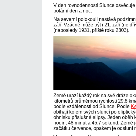
V den rovnodennosti Slunce osvěcuj
polární den a noc.
Na severní polokouli nastává podzimní
září. Vzácně může být i 21. září (nejdří
(naposledy 1931, příště roku 2303).
Země urazí každý rok na své dráze ok
kilometrů průměrnou rychlostí 29,8 km/
podle vzdálenosti od Slunce. Podle
Ke
obíhají kolem svých sluncí po eliptick
ohnisku příslušné elipsy. Jeden oběh 
hodin, 48 minut a 45,7 sekund. Země je
začátku července, opakem je odsluní 