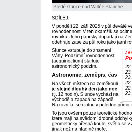
Bledé slunce nad Vallée Blanche.
SDÍLEJ:
V pondělí 22. září 2025 v půl deváté 
rovnodennost. V ten okamžik se ocitn
rovníku. Jeho paprsky dopadají na Zemi
odehraje zase za půl roku jako jarní r
Slunce vstupuje do znamení
JA
Váhy. Podzimní rovnodennost
Po
(aequinoctium) startuje
astronomický podzim.
22.
23.
Astronomie, zeměpis, čas
23.
22.
Na všech místech na zeměkouli
22.
je
stejně dlouhý den jako noc
23.
(tj. 12 hodin). Slunce vychází na
východě a zapadá na západě.
Na rovníku se ocitne v poledne přímo
To jsou ovšem pouze teoretické hodnot
které mají na svědomí drobné odchylk
geometricky přesná koule, světlo se v 
jinak než na hladině moře.