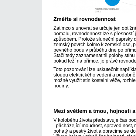
Změřte si rovnodennost
Zatímco slunovrat se určuje jen obtíž
pomalu, rovnodennost lze s přesností
způsobem. Protože sluneční paprsky d
zemský povrch kolmo k zemské ose, po
pevného bodu v průběhu dne po přímc
Stačí tedy zaznamenat tři polohy stín
pokud leží na přímce, je právě rovnod
Toto pozorování lze uskutečnit napřík
sloupu elektrického vedení a podobně
možné využít stín kostelní věže, rozhle
hodiny.
Mezi světlem a tmou, hojností a
V koloběhu života představuje čas pod
i přicházející moudrost, spravedlnost
bohatý a pestrý život a obracíme se dov