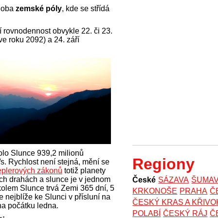
e oba
zemské póly
, kde se střídá
 rovnodennost obvykle 22. či 23.
ve roku 2092) a 24. září
olo Slunce 939,2 milionů
Regiony
s. Rychlost není stejná, mění se
plerových zákonů
totiž planety
ých drahách a slunce je v jednom
České
SÁZAVA
ŠUMA
kolem Slunce trvá Zemi 365 dní, 5
KRKONOŠE
PRAHA
Č
 nejblíže ke Slunci v přísluní na
ČESKÝ KRAS A KŘIV
na počátku ledna.
POLABÍ
ČESKÝ RÁJ
Č