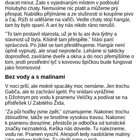
dvacet minut. Zato s vyjednaným místem v podloubí
Holubyho chaty. Nemusíme nic platit a můžeme prý
přespat. Nabídku přijímáme a ze slušnosti si koupíme pivo
a čaj. Rýži si uděláme na vařiči. Vedle chaty stojí hangár,
tam by bylo spaní. A ani by nás nikdo ráno nerušil.
"To tam postavil starosta, už je to tu asi dva týdny a
slavnost už byla. Klidně tam přespěte," hlásí paní
správcová. Po jídel se tam přestěhujeme. Hangár není
úplně vypnutý, ale snad neproteče. Leháme si takticky
doprostřed, zavíráme dveře a okna a do noci přemýšlíme o
tom, jestli prostřední tyč s kovovou špičkou bude fungovat
jako hromosvod
Bez vody a s malinami
V noci prší, ale mokré spacáky moc nemáme. Jen trochu
Gabča, ale to zachrání igelit. Po snídani vyrážíme
s Džohnym pro vodu k pramenu Veličky a podívat se na
přístřešek U Zabitého Žida.
"Za půl hoďky jsme zpět," oznamujeme. Nakonec trochu
zbloudíme, takže se brodíme vysokou travou. Nakonec
k pramenu dorazíme, přestože je odbočka od turistické
značky neznatelná. Keška nás dovede. Tu nalezneme,
vodu ne. Pramen vyschl. Alespoň tedy nasbíráme maliny
jako omluvu holkám. Za chvíli jsme u nich.