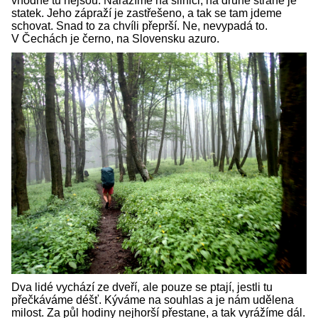
vhodné tu nejsou. Narážíme na silnici, na druhé straně je
statek. Jeho zápraží je zastřešeno, a tak se tam jdeme
schovat. Snad to za chvíli přeprší. Ne, nevypadá to.
V Čechách je černo, na Slovensku azuro.
Dva lidé vychází ze dveří, ale pouze se ptají, jestli tu
přečkáváme déšť. Kýváme na souhlas a je nám udělena
milost. Za půl hodiny nejhorší přestane, a tak vyrážíme dál.