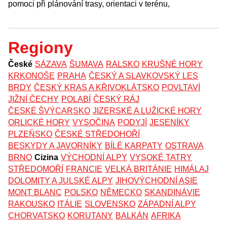
pomoci při plánování trasy, orientaci v terénu,
Regiony
České
SÁZAVA
ŠUMAVA
RALSKO
KRUŠNÉ HORY
KRKONOŠE
PRAHA
ČESKÝ A SLAVKOVSKÝ LES
BRDY
ČESKÝ KRAS A KŘIVOKLÁTSKO
POVLTAVÍ
JIŽNÍ ČECHY
POLABÍ
ČESKÝ RÁJ
ČESKÉ ŠVÝCARSKO
JIZERSKÉ A LUŽICKÉ HORY
ORLICKÉ HORY
VYSOČINA
PODYJÍ
JESENÍKY
PLZEŇSKO
ČESKÉ STŘEDOHOŘÍ
BESKYDY A JAVORNÍKY
BÍLÉ KARPATY
OSTRAVA
BRNO
Cizina
VÝCHODNÍ ALPY
VYSOKÉ TATRY
STŘEDOMOŘÍ
FRANCIE
VELKÁ BRITÁNIE
HIMÁLAJ
DOLOMITY A JULSKÉ ALPY
JIHOVÝCHODNÍ ASIE
MONT BLANC
POLSKO
NĚMECKO
SKANDINÁVIE
RAKOUSKO
ITÁLIE
SLOVENSKO
ZÁPADNÍ ALPY
CHORVATSKO
KORUTANY
BALKÁN
AFRIKA