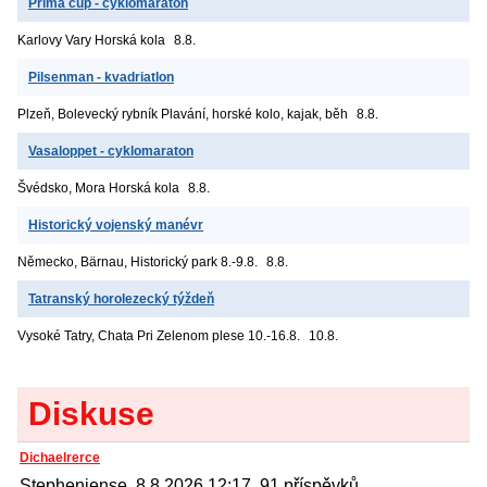
Prima cup - cyklomaraton
Karlovy Vary
Horská kola
8.8.
Pilsenman - kvadriatlon
Plzeň, Bolevecký rybník
Plavání, horské kolo, kajak, běh
8.8.
Vasaloppet - cyklomaraton
Švédsko, Mora
Horská kola
8.8.
Historický vojenský manévr
Německo, Bärnau, Historický park
8.-9.8.
8.8.
Tatranský horolezecký týždeň
Vysoké Tatry, Chata Pri Zelenom plese
10.-16.8.
10.8.
Diskuse
Dichaelrerce
Stephenjense, 8.8.2026 12:17, 91 příspěvků