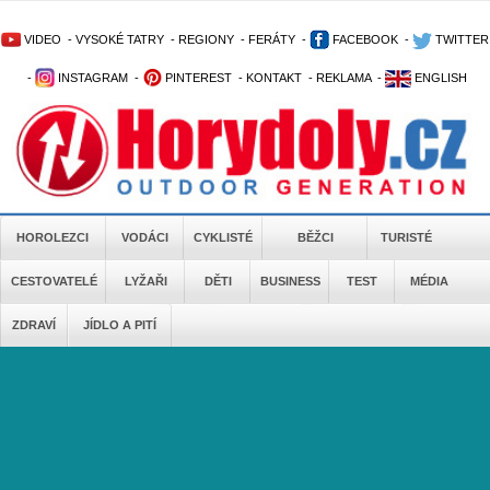
VIDEO
-
VYSOKÉ TATRY
-
REGIONY
-
FERÁTY
-
FACEBOOK
-
TWITTER
-
INSTAGRAM
-
PINTEREST
-
KONTAKT
-
REKLAMA
-
ENGLISH
HOROLEZCI
VODÁCI
CYKLISTÉ
BĚŽCI
TURISTÉ
CESTOVATELÉ
LYŽAŘI
DĚTI
BUSINESS
TEST
MÉDIA
ZDRAVÍ
JÍDLO A PITÍ