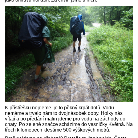
K přístřešku nejdeme, je to pěkný krpál dolů. Vodu
nemáme a trvalo nám to dvojnásobek doby. Holky nás
vítají a po předání malin jdeme pro vodu na záchody do
chaty. Po zelené značce scházíme do vesničky Květná. Na
třech kilometrech klesáme 500 výškových metrů.