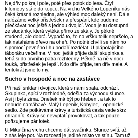
Nejdřív po kraji pole, poté přes potok do lesa. Čtyři
kilometry stále do kopce. Na vrchu Velkého Lopeníku nás
čeká krásná rozhledna, ale výhled moc daleký není. Dále
nalézáme velký přístřešek na přespání, kde budeme
přečkávat noc ještě s jednou dvojicí. Voda je tu dostupná
ze studánky, která vytéká přímo ze skály. Je pěkně
studená, ale dobrá. Vypadá to, že na vršku tolik nepršelo, a
tak nataháme dřevo na oheň. Po notné chvíli se nám ho
s pomocí pevného lihu podaří rozdělat. U plápolajícího
táboráku večeříme. V noci ještě přijde další skupinka a
lehá si do prvního patra rozhledny. Pěkně na ně v noci
fouká, přístřešek je lepší. Kdo dřív přijde, ten dřív mele. A
tentokrát jsme to my.
Sucho v hospodě a noc na zastávce
Při naší snídani dvojice, která s námi spala, odchází.
Skupinka, spící v rozhledně, odešla za východu slunce.
Asi jí byla zima. Dnešek má být po hřebeni, a tak to
nebude namáhavé. Malý Lopeník, Kobylec, Lopenické
sedlo. Zde potkáváme krávy a turistická cesta vede skrz
ohradník. Krávy se nevyplatí provokovat, a tak pouze
pořizujeme pár fotek.
U Mikulčina vrchu chceme dát svačinku. Slunce svítí, až
z nás leje pot. Na rozcestí je jediné místo ve stínu. Tam už