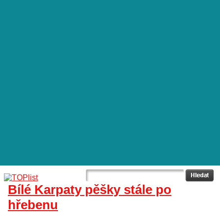
Bílé Karpaty pěšky stále po
hřebenu