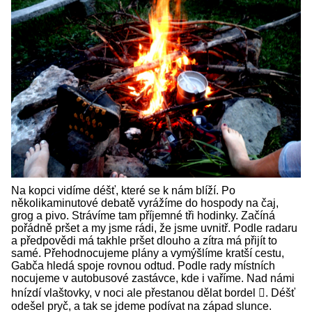
Na kopci vidíme déšť, které se k nám blíží. Po
několikaminutové debatě vyrážíme do hospody na čaj,
grog a pivo. Strávíme tam příjemné tři hodinky. Začíná
pořádně pršet a my jsme rádi, že jsme uvnitř. Podle radaru
a předpovědi má takhle pršet dlouho a zítra má přijít to
samé. Přehodnocujeme plány a vymýšlíme kratší cestu,
Gabča hledá spoje rovnou odtud. Podle rady místních
nocujeme v autobusové zastávce, kde i vaříme. Nad námi
hnízdí vlaštovky, v noci ale přestanou dělat bordel . Déšť
odešel pryč, a tak se jdeme podívat na západ slunce.