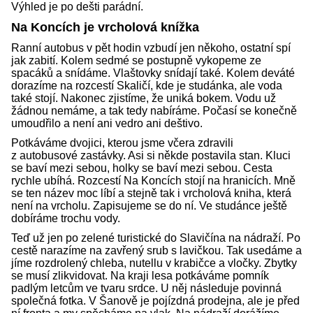
Výhled je po dešti parádní.
Na Koncích je vrcholová knížka
Ranní autobus v pět hodin vzbudí jen někoho, ostatní spí
jak zabití. Kolem sedmé se postupně vykopeme ze
spacáků a snídáme. Vlaštovky snídají také. Kolem deváté
dorazíme na rozcestí Skaličí, kde je studánka, ale voda
také stojí. Nakonec zjistíme, že uniká bokem. Vodu už
žádnou nemáme, a tak tedy nabíráme. Počasí se konečně
umoudřilo a není ani vedro ani deštivo.
Potkáváme dvojici, kterou jsme včera zdravili
z autobusové zastávky. Asi si někde postavila stan. Kluci
se baví mezi sebou, holky se baví mezi sebou. Cesta
rychle ubíhá. Rozcestí Na Koncích stojí na hranicích. Mně
se ten název moc líbí a stejně tak i vrcholová kniha, která
není na vrcholu. Zapisujeme se do ní. Ve studánce ještě
dobíráme trochu vody.
Teď už jen po zelené turistické do Slavičína na nádraží. Po
cestě narazíme na zavřený srub s lavičkou. Tak usedáme a
jíme rozdrolený chleba, nutellu v krabičce a vločky. Zbytky
se musí zlikvidovat. Na kraji lesa potkáváme pomník
padlým letcům ve tvaru srdce. U něj následuje povinná
společná fotka. V Šanově je pojízdná prodejna, ale je před