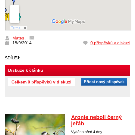
Mates .
18/9/2014
0 příspěvků v diskuzi
SDÍLEJ:
Diskuze k článku
Celkem 0 příspěvků v diskuzi
Přidat nový příspěvek
Aronie neboli černý
jeřáb
Vydáno před 4 dny