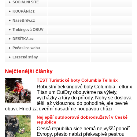
SOCIÁLNÍ SÍTĚ
KOUPÁNÍ.cz
NašeBrdy.cz
Trekingová OBUV
DESÍTKA.cz
Počasí na webu
Lezecké stěny
Nejčtenější články
TEST Turistické boty Columbia Tellurix
Robustní trekkingové boty Columbia Tellurix
Titanium OutDry obouváme na výlety,
vycházky a túry do přírody. Nohy se doslova
těší, až vklouznou do pohodlné, ale pevné
obuvi. Hned za dveřmí nasadíme houpavou chůzi
Nejlepší outdoorová dobrodružství v České
republice
Česká republika sice nemá nejvyšší pohoří
Evropy, přesto nabízí překvapivě pestrou