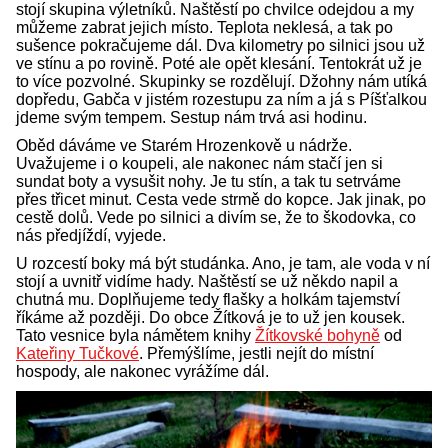
stojí skupina výletníků. Naštěstí po chvilce odejdou a my
můžeme zabrat jejich místo. Teplota neklesá, a tak po
sušence pokračujeme dál. Dva kilometry po silnici jsou už
ve stínu a po rovině. Poté ale opět klesání. Tentokrát už je
to více pozvolné. Skupinky se rozdělují. Džohny nám utíká
dopředu, Gabča v jistém rozestupu za ním a já s Píšťalkou
jdeme svým tempem. Sestup nám trvá asi hodinu.
Oběd dáváme ve Starém Hrozenkově u nádrže.
Uvažujeme i o koupeli, ale nakonec nám stačí jen si
sundat boty a vysušit nohy. Je tu stín, a tak tu setrváme
přes třicet minut. Cesta vede strmě do kopce. Jak jinak, po
cestě dolů. Vede po silnici a divím se, že to škodovka, co
nás předjíždí, vyjede.
U rozcestí boky má být studánka. Ano, je tam, ale voda v ní
stojí a uvnitř vidíme hady. Naštěstí se už někdo napil a
chutná mu. Doplňujeme tedy flašky a holkám tajemství
říkáme až později. Do obce Žítková je to už jen kousek.
Tato vesnice byla námětem knihy
Žítkovské bohyně
od
Kateřiny Tučkové
. Přemýšlíme, jestli nejít do místní
hospody, ale nakonec vyrážíme dál.