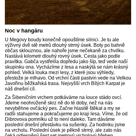
Noc v hangáru
U Megovy boudy konečně opouštíme silnici. Je tu ale
výživný dvě stě metrů dlouhý strmý úsek. Boty po bahně
občas sklouznou, ale nahoře jsme nečekaně za chvilku.
Nastává kilometr dlouhý rovný úsek. Cesta jako podle
pravítka. Gabča vystřelila dopředu jako šíp, teď vede naší
skupinku ona. Vycházíme z lesa a naskýtá se nám krásný
pohled. Velká louka mezi lesy, z které jsou výhledy,
přestože je mlhavo. Od vrchní části pastvin vede na Velkou
Javořinu běžkařská trasa. Nejvyšší vrch Bílých Karpat je
náš dnešní cíl.
Za Šibeničním vrchem potkáváme na louce stádo ovcí.
Jdeme neohroženě skrz ně do té doby, než na nás
nevyběhne ovčácký pes. Začne hlasitě štěkat a my se
radši stahujeme a pokračujeme po kraji lesa. Víme, že od
Dibrovova pomníku už to není daleko. Tam dáváme
poslední dnešní přestávku na sušenky. Za hodinku jsme
na vrcholu. Poslední úsek je pěkně strmý, ale zato nás
čeká odlesněný šest set metrový vrcholový hřeben,