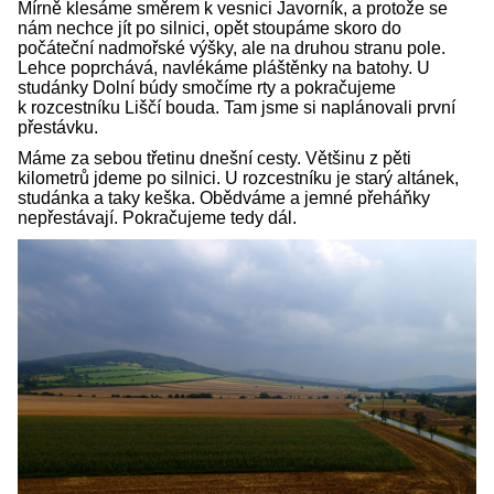
Mírně klesáme směrem k vesnici Javorník, a protože se
nám nechce jít po silnici, opět stoupáme skoro do
počáteční nadmořské výšky, ale na druhou stranu pole.
Lehce poprchává, navlékáme pláštěnky na batohy. U
studánky Dolní búdy smočíme rty a pokračujeme
k rozcestníku Liščí bouda. Tam jsme si naplánovali první
přestávku.
Máme za sebou třetinu dnešní cesty. Většinu z pěti
kilometrů jdeme po silnici. U rozcestníku je starý altánek,
studánka a taky keška. Obědváme a jemné přeháňky
nepřestávají. Pokračujeme tedy dál.