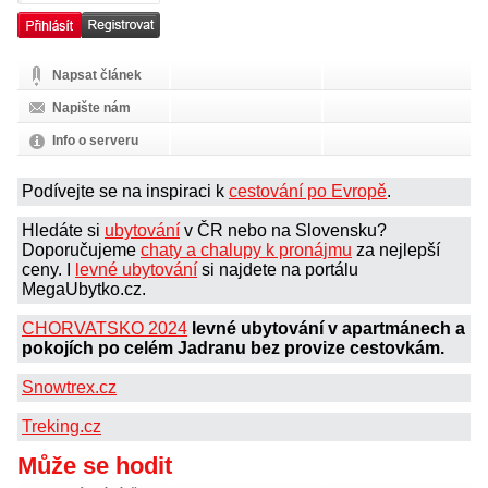
Napsat článek
Napište nám
Info o serveru
Podívejte se na inspiraci k
cestování po Evropě
.
Hledáte si
ubytování
v ČR nebo na Slovensku?
Doporučujeme
chaty a chalupy k pronájmu
za nejlepší
ceny. I
levné ubytování
si najdete na portálu
MegaUbytko.cz.
CHORVATSKO 2024
levné ubytování v apartmánech a
pokojích po celém Jadranu bez provize cestovkám.
Snowtrex.cz
Treking.cz
Může se hodit