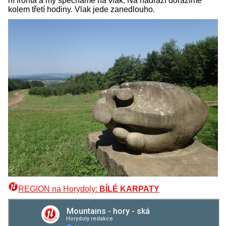
ní fronta a my spěcháme na vlak. Na nádraží dorážíme
kolem třetí hodiny. Vlak jede zanedlouho.
REGION na Horydoly:
BÍLÉ KARPATY