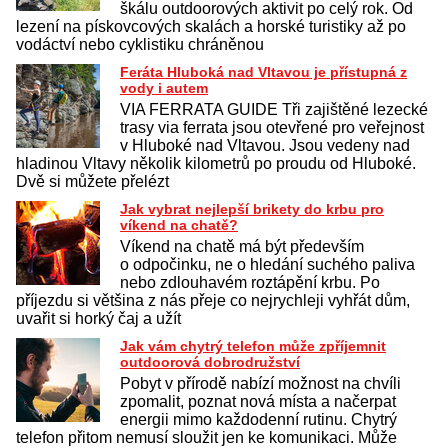
škálu outdoorových aktivit po celý rok. Od
lezení na pískovcových skalách a horské turistiky až po
vodáctví nebo cyklistiku chráněnou
Feráta Hluboká nad Vltavou je přístupná z
vody i autem
VIA FERRATA GUIDE Tři zajištěné lezecké
trasy via ferrata jsou otevřené pro veřejnost
v Hluboké nad Vltavou. Jsou vedeny nad
hladinou Vltavy několik kilometrů po proudu od Hluboké.
Dvě si můžete přelézt
Jak vybrat nejlepší brikety do krbu pro
víkend na chatě?
Víkend na chatě má být především
o odpočinku, ne o hledání suchého paliva
nebo zdlouhavém roztápění krbu. Po
příjezdu si většina z nás přeje co nejrychleji vyhřát dům,
uvařit si horký čaj a užít
Jak vám chytrý telefon může zpříjemnit
outdoorová dobrodružství
Pobyt v přírodě nabízí možnost na chvíli
zpomalit, poznat nová místa a načerpat
energii mimo každodenní rutinu. Chytrý
telefon přitom nemusí sloužit jen ke komunikaci. Může