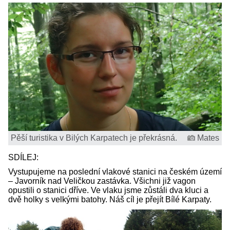
Pěší turistika v Bilých Karpatech je překrásná.
Mates
SDÍLEJ:
Vystupujeme na poslední vlakové stanici na českém území
– Javorník nad Veličkou zastávka. Všichni již vagon
opustili o stanici dříve. Ve vlaku jsme zůstáli dva kluci a
dvě holky s velkými batohy. Náš cíl je přejít Bílé Karpaty.