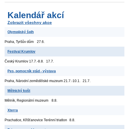
Kalendář akcí
Zobrazit všechny akce
Olympijský šplh
Praha, Tyršův dům
27.6.
Festival Krumlov
Český Krumlov
17.7.-8.8.
17.7.
Pes, pomocník stád - výstava
Praha, Národní zemědělské muzeum
21.7.-10.1.
21.7.
Mělnický košt
Mělník, Regionální muzeum
8.8.
Xterra
Prachatice, Křišťanovice
Terénní triatlon
8.8.