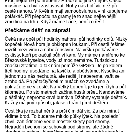
Proč nejdeme po hřebeni? Protože to jinak nejde. Často
musíme na chvíli zastavovat. Nohy nás bolí víc než při
cestě nahoru. V Květné mají samoobsluhu a v ní kupujeme
polárkáč. Při přepočtu na gramy je to snad nejlevnější
zmrzlina na trhu. Když máme lžíce, není co řešit.
Přečkáme déšť na zápraží
Čeká nás opět půl hodinky nahoru, půl hodinky dolů. Nízký
kopeček Nová hora je obklopen loukami. Při cestě řešíme
rozdíl mezi vírou a náboženstvím. Na vršku potkáváme
cyklisty, kteří pokračují bůh ví kam. My máme namířeno ke
Březovské kyselce, vody už moc nemáme. Turistickou
značku ztratíme, a tak nám pomůže GPSka. Je po kolem
třetí hodiny, usedáme na lavičku a obědváme. Kyselka ani
jednomu z nás nechutná, ale radši ji nabereme, vařit se
z toho dá. Po pětačtyřiceti minutách se zvedáme a
pokračujeme v cestě. Na Velký Lopeník je to jen čtyři a půl
kilometru. Po sto metrech začíná hustě pršet. Nandaváme
pláštěnky, nepromokavé bundy a Džohny vytahuje deštník.
Každý má jiný způsob, jak se chránit před deštěm.
Cestička je rozbahněná a prší čím dál víc. Za pár minut
vidíme brod. To budeme mít do půlky lýtek. Na poslední
chvíli zahlédneme vedle mostek skrytý pod stromy.
Nejraději bychom se schovali pod stromy, ale žádné