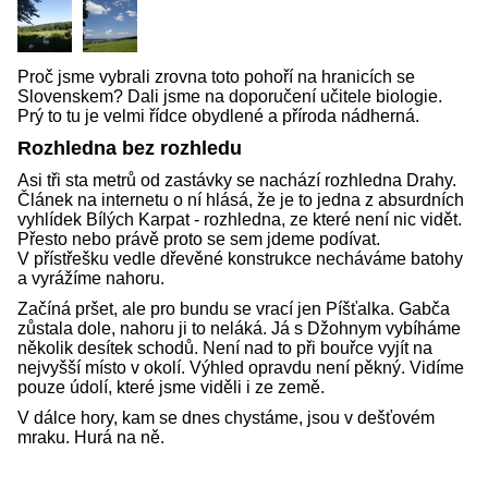
Proč jsme vybrali zrovna toto pohoří na hranicích se
Slovenskem? Dali jsme na doporučení učitele biologie.
Prý to tu je velmi řídce obydlené a příroda nádherná.
Rozhledna bez rozhledu
Asi tři sta metrů od zastávky se nachází rozhledna Drahy.
Článek na internetu o ní hlásá, že je to jedna z absurdních
vyhlídek Bílých Karpat - rozhledna, ze které není nic vidět.
Přesto nebo právě proto se sem jdeme podívat.
V přístřešku vedle dřevěné konstrukce necháváme batohy
a vyrážíme nahoru.
Začíná pršet, ale pro bundu se vrací jen Píšťalka. Gabča
zůstala dole, nahoru ji to neláká. Já s Džohnym vybíháme
několik desítek schodů. Není nad to při bouřce vyjít na
nejvyšší místo v okolí. Výhled opravdu není pěkný. Vidíme
pouze údolí, které jsme viděli i ze země.
V dálce hory, kam se dnes chystáme, jsou v dešťovém
mraku. Hurá na ně.