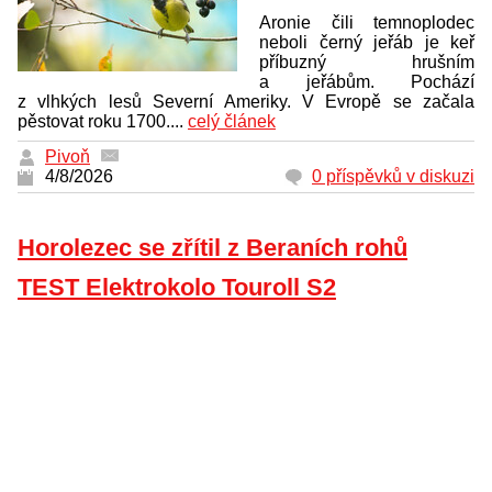
Aronie čili temnoplodec
neboli černý jeřáb je keř
příbuzný hrušním
a jeřábům. Pochází
z vlhkých lesů Severní Ameriky. V Evropě se začala
pěstovat roku 1700....
celý článek
Pivoň
4/8/2026
0 příspěvků v diskuzi
Horolezec se zřítil z Beraních rohů
TEST Elektrokolo Touroll S2