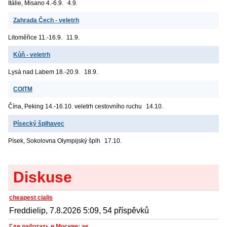
Itálie, Misano
4.-6.9.
4.9.
Zahrada Čech - veletrh
Litoměřice
11.-16.9.
11.9.
Kůň - veletrh
Lysá nad Labem
18.-20.9.
18.9.
COITM
Čína, Peking
14.-16.10. veletrh cestovního ruchu
14.10.
Písecký šplhavec
Písek, Sokolovna
Olympijský šplh
17.10.
Diskuse
cheapest cialis
Freddielip, 7.8.2026 5:09, 54 příspěvků
Где работать в Москве: ак...