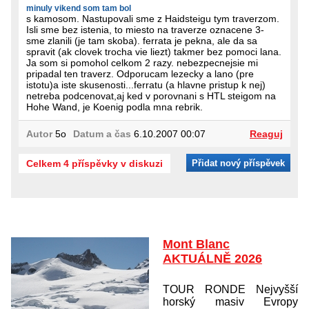
minuly vikend som tam bol
s kamosom. Nastupovali sme z Haidsteigu tym traverzom.
Isli sme bez istenia, to miesto na traverze oznacene 3-
sme zlanili (je tam skoba). ferrata je pekna, ale da sa
spravit (ak clovek trocha vie liezt) takmer bez pomoci lana.
Ja som si pomohol celkom 2 razy. nebezpecnejsie mi
pripadal ten traverz. Odporucam lezecky a lano (pre
istotu)a iste skusenosti...ferratu (a hlavne pristup k nej)
netreba podcenovat,aj ked v porovnani s HTL steigom na
Hohe Wand, je Koenig podla mna rebrik.
Autor
5o
Datum a čas
6.10.2007 00:07
Reaguj
Celkem 4 příspěvky v diskuzi
Přidat nový příspěvek
Mont Blanc
AKTUÁLNĚ 2026
TOUR RONDE Nejvyšší
horský masiv Evropy