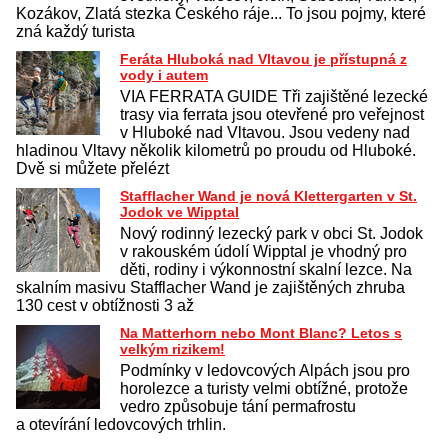
Kozákov, Zlatá stezka Českého ráje... To jsou pojmy, které
zná každý turista
Feráta Hluboká nad Vltavou je přístupná z
vody i autem
VIA FERRATA GUIDE Tři zajištěné lezecké
trasy via ferrata jsou otevřené pro veřejnost
v Hluboké nad Vltavou. Jsou vedeny nad
hladinou Vltavy několik kilometrů po proudu od Hluboké.
Dvě si můžete přelézt
Stafflacher Wand je nová Klettergarten v St.
Jodok ve Wipptal
Nový rodinný lezecký park v obci St. Jodok
v rakouském údolí Wipptal je vhodný pro
děti, rodiny i výkonnostní skalní lezce. Na
skalním masivu Stafflacher Wand je zajištěných zhruba
130 cest v obtížnosti 3 až
Na Matterhorn nebo Mont Blanc? Letos s
velkým rizikem!
Podmínky v ledovcových Alpách jsou pro
horolezce a turisty velmi obtížné, protože
vedro způsobuje tání permafrostu
a otevírání ledovcových trhlin.