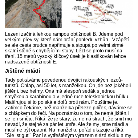
Lezení začíná lehkou rampou obtížnosti B. Jdeme pod
velkými převisy, které nám brání pohledu vzhůru. Vzápětí
se ale cesta prudce napřimuje a stoupá po velmi strmé
skalní stěně s chybějícími stupy. Lézt se proto musí na
tření. 15 metrů vysoký klíčový úsek je klasifikován lehce
nadsazeně obtížností E.
Jištěné mládí
Tady potkáváme povedenou dvojici rakouských lezců-
turistů. Chlap, asi 50 let, s manželkou. On jde bez jakéholi
jištění, bez helmy. Ona má alespoň sedák s jednou
smyčkou a karabinou a v jedné ruce teleskopickou hůlku.
Mašírujou si to po skále dolů proti nám. Pouštíme je.
Zatímco čekáme, než manželka přeleze pilířek, dáváme se
s chlápkem do řeči. Na poznámku o tom, že nemá jištěn,í
se jen směje. Říká, že je starý, že nemá strach, že smrt mu
nevadí, že stejně za pár let umře. Ale že my jsme mladí a
musíme být opatrní. Na manželku pořád ukazuje a říká:
"Sie ist gut!" Paní s vytřeštěným výrazem slézá skálu a my