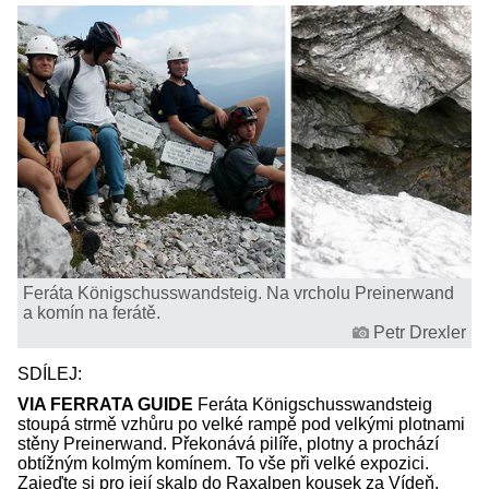
Feráta Königschusswandsteig. Na vrcholu Preinerwand
a komín na ferátě.
Petr Drexler
SDÍLEJ:
VIA FERRATA GUIDE
Feráta Königschusswandsteig
stoupá strmě vzhůru po velké rampě pod velkými plotnami
stěny Preinerwand. Překonává pilíře, plotny a prochází
obtížným kolmým komínem. To vše při velké expozici.
Zajeďte si pro její skalp do Raxalpen kousek za Vídeň.