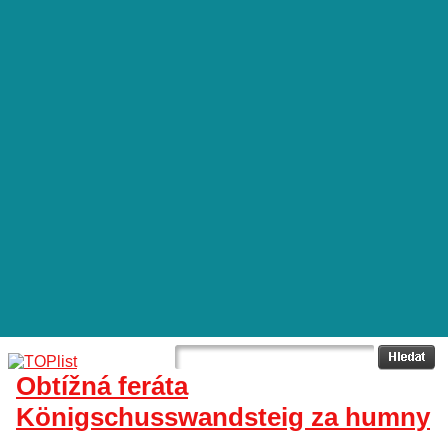
Obtížná feráta
Königschusswandsteig za humny