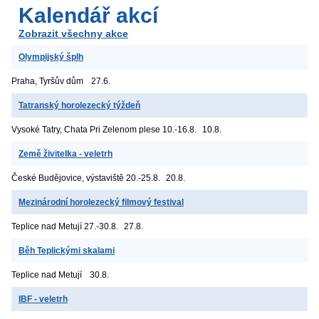
Kalendář akcí
Zobrazit všechny akce
Olympijský šplh
Praha, Tyršův dům
27.6.
Tatranský horolezecký týždeň
Vysoké Tatry, Chata Pri Zelenom plese
10.-16.8.
10.8.
Země živitelka - veletrh
České Budějovice, výstaviště
20.-25.8.
20.8.
Mezinárodní horolezecký filmový festival
Teplice nad Metují
27.-30.8.
27.8.
Běh Teplickými skalami
Teplice nad Metují
30.8.
IBF - veletrh