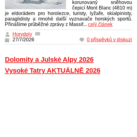
korunovaný sněhovou
čepicí Mont Blanc (4810 m)
je eldorádem pro horolezce, turisty, lyžaře, skialpinisty,
paraglidisty a mnohé další vyznavače horských sportů.
Přinášíme průběžné zprávy z Massif...
celý článek
Horydoly
27/7/2026
0 příspěvků v diskuzi
Dolomity a Julské Alpy 2026
Vysoké Tatry AKTUÁLNĚ 2026