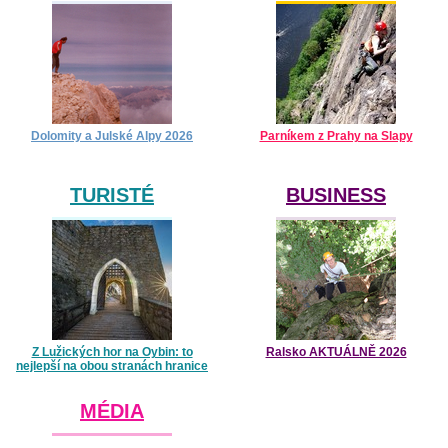
Dolomity a Julské Alpy 2026
Parníkem z Prahy na Slapy
TURISTÉ
BUSINESS
Z Lužických hor na Oybin: to
Ralsko AKTUÁLNĚ 2026
nejlepší na obou stranách hranice
MÉDIA