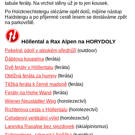
tabule feráty. Na vrchol stěny už je to jen kousek.
Po Holzknechtsteigu slézáme opět dolů, míjíme nástup
Haidsteigu a po příjemné cestě lesem se dostáváme zpět
na parkoviště.
Höllental a Rax Alpen na HORYDOLY
Pekelné údolí v alpském předhůří
(outdoor)
Ďáblova koupelna
(feráta)
Dvě feráty v Höllentalu
(feráta)
Obtížná feráta za humny
(feráta)
Těžká feráta k černé madoně
(feráta)
Feráty na Hohe Wand
(feráta)
Wiener Neustädter Weg
(horolezectví)
Richterova cesta v Höllentalu
(horolezectví)
Celodenní vertikální výlet
(horolezectví)
Lanovka Raxalpe bez sjezdovek
(skialpinismus)
Schneeberg - rakouská Sněžka
(turistika)