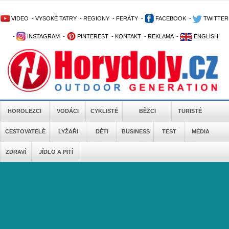
VIDEO
-
VYSOKÉ TATRY
-
REGIONY
-
FERÁTY
-
FACEBOOK
-
TWITTER
-
INSTAGRAM
-
PINTEREST
-
KONTAKT
-
REKLAMA
-
ENGLISH
HOROLEZCI
VODÁCI
CYKLISTÉ
BĚŽCI
TURISTÉ
CESTOVATELÉ
LYŽAŘI
DĚTI
BUSINESS
TEST
MÉDIA
ZDRAVÍ
JÍDLO A PITÍ