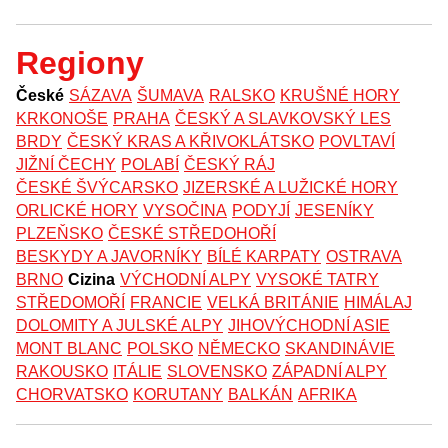
Regiony
České
SÁZAVA
ŠUMAVA
RALSKO
KRUŠNÉ HORY
KRKONOŠE
PRAHA
ČESKÝ A SLAVKOVSKÝ LES
BRDY
ČESKÝ KRAS A KŘIVOKLÁTSKO
POVLTAVÍ
JIŽNÍ ČECHY
POLABÍ
ČESKÝ RÁJ
ČESKÉ ŠVÝCARSKO
JIZERSKÉ A LUŽICKÉ HORY
ORLICKÉ HORY
VYSOČINA
PODYJÍ
JESENÍKY
PLZEŇSKO
ČESKÉ STŘEDOHOŘÍ
BESKYDY A JAVORNÍKY
BÍLÉ KARPATY
OSTRAVA
BRNO
Cizina
VÝCHODNÍ ALPY
VYSOKÉ TATRY
STŘEDOMOŘÍ
FRANCIE
VELKÁ BRITÁNIE
HIMÁLAJ
DOLOMITY A JULSKÉ ALPY
JIHOVÝCHODNÍ ASIE
MONT BLANC
POLSKO
NĚMECKO
SKANDINÁVIE
RAKOUSKO
ITÁLIE
SLOVENSKO
ZÁPADNÍ ALPY
CHORVATSKO
KORUTANY
BALKÁN
AFRIKA