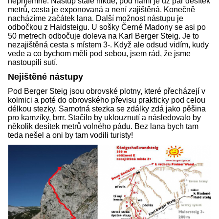
nepříjemné. Nástup stále nikde, pod námi je už pár desítek
metrů, cesta je exponovaná a není zajištěná. Konečně
nacházíme začátek lana. Další možnost nástupu je
odbočkou z Haidsteigu. U sošky Černé Madony se asi po
50 metrech odbočuje doleva na Karl Berger Steig. Je to
nezajištěná cesta s místem 3-. Když ale odsud vidím, kudy
vede a co bychom měli pod sebou, jsem rád, že jsme
nastoupili sutí.
Nejištěné nástupy
Pod Berger Steig jsou obrovské plotny, které přecházejí v
kolmici a poté do obrovského převisu prakticky pod celou
délkou stezky. Samotná stezka se zdálky zdá jako pěšina
pro kamzíky, brrr. Stačilo by uklouznutí a následovalo by
několik desítek metrů volného pádu. Bez lana bych tam
teda nešel a oni by tam vodili turisty!