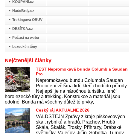
KOUPÁNÍ.cz
NašeBrdy.cz
Trekingová OBUV
DESÍTKA.cz
Počasí na webu
Lezecké stěny
Nejčtenější články
TEST Nepromokavá bunda Columbia Saudan
Pro
Nepromokavou bundu Columbia Saudan
Pro ocení většina lidí, kteří chodí do přírody.
Nejlepší je na náročnou turistiku, lehčí
horolezecké túry a trekking. Konstrukce a materiál jsou
odolné. Bunda má všechny důležité prvky,
Český ráj AKTUÁLNĚ 2026
VALDŠTEJN Zprávy z kraje pískovcových
skal, rybníků a hradů. Prachov, Hrubá
Skála, Skalák, Trosky, Příhrazy, Drábské
světničky, Valečov, Jičín, Sobotka, Turnov,