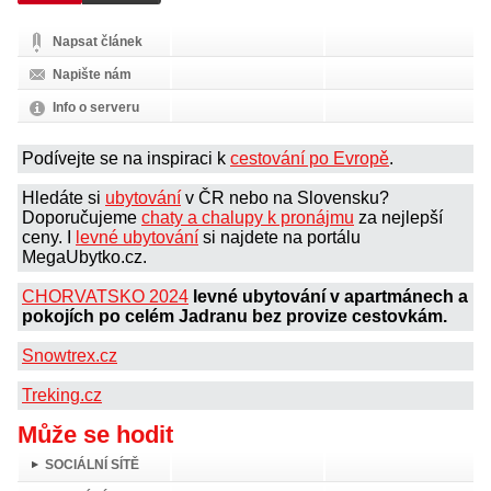
Napsat článek
Napište nám
Info o serveru
Podívejte se na inspiraci k
cestování po Evropě
.
Hledáte si
ubytování
v ČR nebo na Slovensku?
Doporučujeme
chaty a chalupy k pronájmu
za nejlepší
ceny. I
levné ubytování
si najdete na portálu
MegaUbytko.cz.
CHORVATSKO 2024
levné ubytování v apartmánech a
pokojích po celém Jadranu bez provize cestovkám.
Snowtrex.cz
Treking.cz
Může se hodit
SOCIÁLNÍ SÍTĚ