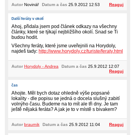
Autor
Novinář
Datum a čas
25.9.2012 12:53
Reaguj
Další feráty v okolí
Ahoj, přidala jsem pod článek odkazy na všechny
články, které se týkají nejbližšího okolí. Snad se Ti
budou hodit.
Všechny feráty, které jsme uveřejnili na Horydoly,
najdeš tady:
http://www.horydoly.cz/turiste/feraty.html
Autor
Horydoly - Andrea
Datum a čas
25.9.2012 12:07
Reaguj
čas
Ahojte. Měl bych dotaz ohledně výše popsané
lokality - dle popisu se jedná o docela slušný zabití
volnýho času. Budeme na to mít ale tři dny. Je tam
ještě nějaká feráta? A jak je to v místě s bivakem?
Autor
braumik
Datum a čas
25.9.2012 11:04
Reaguj