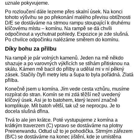
uznale pokyvujeme.
Po rozloučení dále lezeme přes skalní úsek. Na konci
tohoto výšvihu se po překonání malého převisu obtížnosti
D/E se dostáváme na strmou rampu stoupající k druhému
klíčovému místu – komínu. Na rampě se dá chvíli
odpočinout a vychutnat pohledy. Expozice je zde slušná.
Po chvilce odpočinku nalézáme směrem do komínu.
Díky bohu za přilbu
Na rampě je pár volných kamenů. Jeden na mě někdo
shazuje a po varovných výkřicích se stíhám přitisknou na
skálu. Kámen mě bacil do přilby a udělal mi v ní pěkný
zásek. Stačily čtyři metry letu a šupa to byla pořádná. Zlatá
přilba.
Konečně jsem u komína. Jím vede cesta vzhůru, musíme
rozpírat do stran. Komín se mi zdá těžší než uvedený
klíčový úsek. Asi je to batohem, který lezení značně
komplikuje. Mít batoh větší, tak už se neprocpu. Je to
docela slušná dřina.
Trvá to ale jen krátce. Poté vystupujeme z komína a
krátkým traverzem (C) vpravo se dostáváme na plotny
Preinerwandu. Odtud už to je pohodička. Strmým zářezem
(B/C) se dostáváme na konec jištění, kde je umístěna