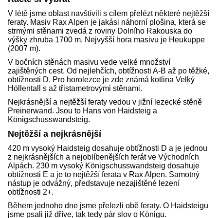
V létě jsme oblast navštívili s cílem přelézt některé nejtěžší
feraty. Masiv Rax Alpen je jakási náhorní plošina, která se
strmými stěnami zvedá z roviny Dolního Rakouska do
výšky zhruba 1700 m. Nejvyšší hora masivu je Heukuppe
(2007 m).
V bočních stěnách masivu vede velké množství
zajištěných cest. Od nejlehčích, obtížnosti A-B až po těžké,
obtížnosti D. Pro horolezce je zde známá kotlina Velký
Höllentall s až třistametrovými stěnami.
Nejkrásnější a nejtěžší feraty vedou v jižní lezecké stěně
Preinerwand. Jsou to Hans von Haidsteig a
Königschusswandsteig.
Nejtěžší a nejkrásnější
420 m vysoký Haidsteig dosahuje obtížnosti D a je jednou
z nejkrásnějších a nejoblíbenějších ferát ve Východních
Alpách. 230 m vysoký Königschusswandsteig dosahuje
obtížnosti E a je to nejtěžší ferata v Rax Alpen. Samotný
nástup je odvážný, představuje nezajištěné lezení
obtížnosti 2+.
Během jednoho dne jsme přelezli obě feraty. O Haidsteigu
jsme psali již dříve, tak tedy pár slov o Königu.