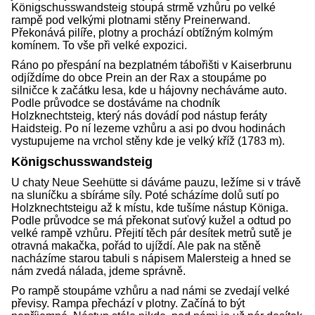
Königschusswandsteig stoupá strmě vzhůru po velké
rampě pod velkými plotnami stěny Preinerwand.
Překonává pilíře, plotny a prochází obtížným kolmým
komínem. To vše při velké expozici.
Ráno po přespání na bezplatném tábořišti v Kaiserbrunu
odjíždíme do obce Prein an der Rax a stoupáme po
silničce k začátku lesa, kde u hájovny necháváme auto.
Podle průvodce se dostáváme na chodník
Holzknechtsteig, který nás dovádí pod nástup feráty
Haidsteig. Po ní lezeme vzhůru a asi po dvou hodinách
vystupujeme na vrchol stěny kde je velký kříž (1783 m).
Königschusswandsteig
U chaty Neue Seehütte si dáváme pauzu, ležíme si v trávě
na sluníčku a sbíráme síly. Poté scházíme dolů sutí po
Holzknechtsteigu až k místu, kde tušíme nástup Königa.
Podle průvodce se má překonat suťový kužel a odtud po
velké rampě vzhůru. Přejití těch pár desítek metrů sutě je
otravná makačka, pořád to ujíždí. Ale pak na stěně
nacházíme starou tabuli s nápisem Malersteig a hned se
nám zvedá nálada, jdeme správně.
Po rampě stoupáme vzhůru a nad námi se zvedají velké
převisy. Rampa přechází v plotny. Začíná to být