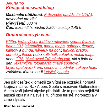
JAK NA TO
Königschusswandsteig
Maximální obtížnost:
E (lezecké pasáže 2+ UIAA)
,
nevhodné pro děti
Převýšení:
300 m
Čas:
lezení 2 h, nástup 2:30 h, sestup 2:45 h
Doporučené vybavení
Přilba
,
ferátový set
,
ferátové rukavice
,
sedací úvazek
,
batoh 30 l
,
lékárnička
,
mobil
,
mapa
,
pohorky
,
čepice
,
kalhoty
a
bunda
,
návleky na boty
,
funkční prádlo
,
ponožky
,
fleece
nebo
softshell
,
čelovka
,
mobil
,
mapa
nebo
GPS
,
bivakovací Žďárského vak
, pití a jídlo na
den,
lékárnička
,
fotoaparát
,
tmavé sportovní
brýle
,
opalovací krém
,
sportovní hodinky
,
trekové hole
,
začátkem léta se hodí
turistický cepín
.
Jen pár desítek kilometrů za Vídní se rozkládá hornatá
krajina masivu Rax Alpen. Spolu s masivem Guttensteiner
Alpen tvoří jakési alpské předhůří. Je to pro nás nejbližší
alpská oblast a na své si tu přijdou turisté, horolezci a v
zimě i lyžaři.
Račte si vybrat