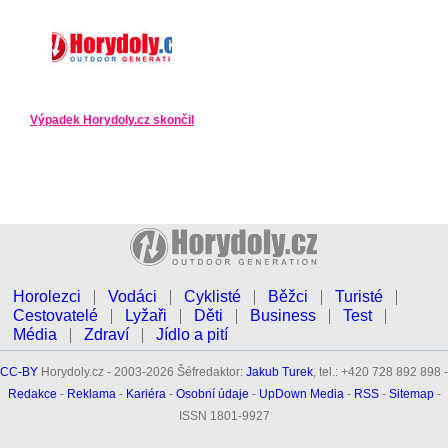
Výpadek Horydoly.cz skončil
Horolezci
Vodáci
Cyklisté
Běžci
Turisté
Cestovatelé
Lyžaři
Děti
Business
Test
Média
Zdraví
Jídlo a pití
CC-BY
Horydoly.cz - 2003-2026 Šéfredaktor:
Jakub Turek
, tel.: +420 728 892 898 -
Redakce
-
Reklama
-
Kariéra
-
Osobní údaje
-
UpDown Media
-
RSS
-
Sitemap
-
ISSN 1801-9927