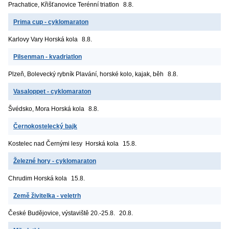
Prachatice, Křišťanovice
Terénní triatlon
8.8.
Prima cup - cyklomaraton
Karlovy Vary
Horská kola
8.8.
Pilsenman - kvadriatlon
Plzeň, Bolevecký rybník
Plavání, horské kolo, kajak, běh
8.8.
Vasaloppet - cyklomaraton
Švédsko, Mora
Horská kola
8.8.
Černokostelecký bajk
Kostelec nad Černými lesy
Horská kola
15.8.
Železné hory - cyklomaraton
Chrudim
Horská kola
15.8.
Země živitelka - veletrh
České Budějovice, výstaviště
20.-25.8.
20.8.