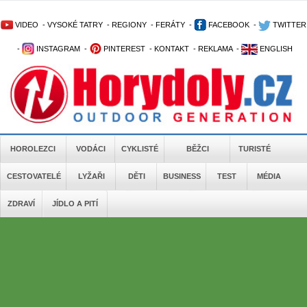
VIDEO
-
VYSOKÉ TATRY
-
REGIONY
-
FERÁTY
-
FACEBOOK
-
TWITTER
-
INSTAGRAM
-
PINTEREST
-
KONTAKT
-
REKLAMA
-
ENGLISH
HOROLEZCI
VODÁCI
CYKLISTÉ
BĚŽCI
TURISTÉ
CESTOVATELÉ
LYŽAŘI
DĚTI
BUSINESS
TEST
MÉDIA
ZDRAVÍ
JÍDLO A PITÍ