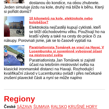
dostanou do kondice, na obou zhubnete.
Jeden simuluje jízdu na kole, druhý má blíže k běhu. Který
si pořídit domů?
10 kilometrů na kole, elektrokole nebo
koloběžce?
Elektrokola nejčastěji kupují cyklisté, kteří
se blíží důchodovému věku. Používají ho na
kratší výlety a také na cesty do práce či za
nákupy. Porovnali jsme, jak se to časově vyplatí na
Paratriatlonista Tománek se vrací na Havaj. V
Lucembursku si suverénně vybojoval účast
na mistrovství světa
Paratriatlonista Jan Tománek si zajistil
účast na letošním mistrovství světa na
klasické ironmanské distanci na Havaji. Rozhodující
kvalifikační závod v Lucembursku ovládl i přes nečekané
zrušení plavecké části a nyní se může naplno
Regiony
České
SÁZAVA
ŠUMAVA
RALSKO
KRUŠNÉ HORY