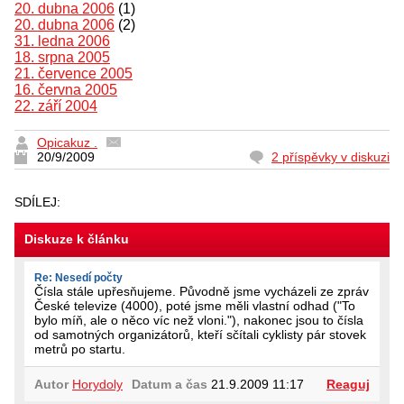
20. dubna 2006
(1)
20. dubna 2006
(2)
31. ledna 2006
18. srpna 2005
21. července 2005
16. června 2005
22. září 2004
Opicakuz .
20/9/2009
2 příspěvky v diskuzi
SDÍLEJ:
Diskuze k článku
Re: Nesedí počty
Čísla stále upřesňujeme. Původně jsme vycházeli ze zpráv
České televize (4000), poté jsme měli vlastní odhad ("To
bylo míň, ale o něco víc než vloni."), nakonec jsou to čísla
od samotných organizátorů, kteří sčítali cyklisty pár stovek
metrů po startu.
Autor
Horydoly
Datum a čas
21.9.2009 11:17
Reaguj