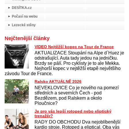
DESÍTKA.cz
Počasí na webu
Lezecké stěny
Nejčtenější články
VIDEO Nejtěžší kopec na Tour de France
AKTUALIZACE Stoupání na Alpe d´Huez je
odstrašující. Auta tady jedou na jedničku.
Brzdy se pálí. Pro cyklisty je to ale Mekka.
Nejhorší kopec v nejtěžší etapě největšího
závodu Tour de France.
Ralsko AKTUÁLNĚ 2026
NEVEKLOVICE Co je nového na pomezí
středních a severních Čech - pod
Bezdězem, pod Ralskem a okolo
Ploučnice?
Je pro vás lepší rotoped nebo eliptický
trenažér?
RADY DO OBCHODU Dva nejoblíbenější
kardio stroje. Rotoped a eliptical. Oba vás