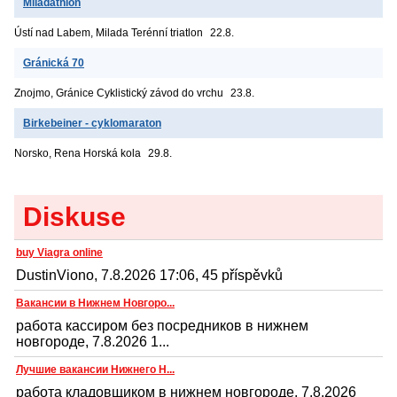
Miladathlon
Ústí nad Labem, Milada
Terénní triatlon
22.8.
Gránická 70
Znojmo, Gránice
Cyklistický závod do vrchu
23.8.
Birkebeiner - cyklomaraton
Norsko, Rena
Horská kola
29.8.
Diskuse
buy Viagra online
DustinViono, 7.8.2026 17:06, 45 příspěvků
Вакансии в Нижнем Новгоро...
работа кассиром без посредников в нижнем
новгороде, 7.8.2026 1...
Лучшие вакансии Нижнего Н...
работа кладовщиком в нижнем новгороде, 7.8.2026