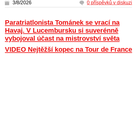
3/8/2026
0 příspěvků v diskuzi
Paratriatlonista Tománek se vrací na
Havaj. V Lucembursku si suverénně
vybojoval účast na mistrovství světa
VIDEO Nejtěžší kopec na Tour de France