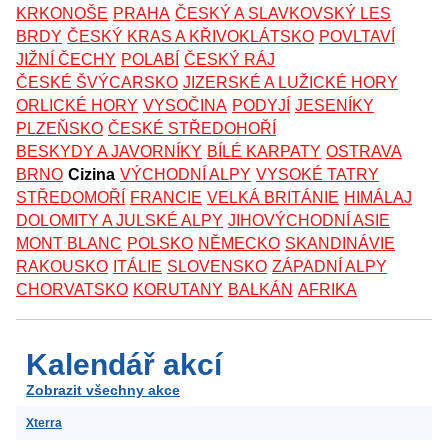
KRKONOŠE
PRAHA
ČESKÝ A SLAVKOVSKÝ LES
BRDY
ČESKÝ KRAS A KŘIVOKLÁTSKO
POVLTAVÍ
JIŽNÍ ČECHY
POLABÍ
ČESKÝ RÁJ
ČESKÉ ŠVÝCARSKO
JIZERSKÉ A LUŽICKÉ HORY
ORLICKÉ HORY
VYSOČINA
PODYJÍ
JESENÍKY
PLZEŇSKO
ČESKÉ STŘEDOHOŘÍ
BESKYDY A JAVORNÍKY
BÍLÉ KARPATY
OSTRAVA
BRNO
Cizina
VÝCHODNÍ ALPY
VYSOKÉ TATRY
STŘEDOMOŘÍ
FRANCIE
VELKÁ BRITÁNIE
HIMÁLAJ
DOLOMITY A JULSKÉ ALPY
JIHOVÝCHODNÍ ASIE
MONT BLANC
POLSKO
NĚMECKO
SKANDINÁVIE
RAKOUSKO
ITÁLIE
SLOVENSKO
ZÁPADNÍ ALPY
CHORVATSKO
KORUTANY
BALKÁN
AFRIKA
Kalendář akcí
Zobrazit všechny akce
Xterra