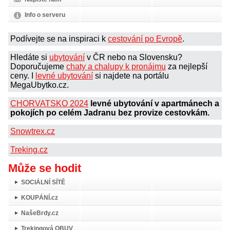
Info o serveru
Podívejte se na inspiraci k
cestování po Evropě
.
Hledáte si
ubytování
v ČR nebo na Slovensku?
Doporučujeme
chaty a chalupy k pronájmu
za nejlepší
ceny. I
levné ubytování
si najdete na portálu
MegaUbytko.cz.
CHORVATSKO 2024
levné ubytování v apartmánech a
pokojích po celém Jadranu bez provize cestovkám.
Snowtrex.cz
Treking.cz
Může se hodit
SOCIÁLNÍ SÍTĚ
KOUPÁNÍ.cz
NašeBrdy.cz
Trekingová OBUV