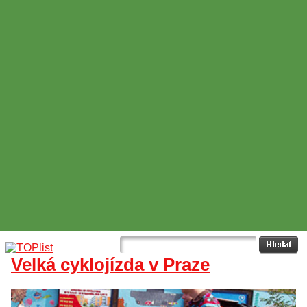
Velká cyklojízda v Praze