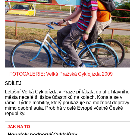
FOTOGALERIE: Velká Pražská Cyklojízda 2009
SDÍLEJ:
Letošní Velká Cyklojízda v Praze přilákala do ulic hlavního
města necelé tři tisíce účastníků na kolech. Konala se v
rámci Týdne mobility, který poukazuje na možnost dopravy
mimo osobní auta. Probíhá v celé Evropě včetně České
republiky.
JAK NA TO
Horydoly podporují Cyklojízdy.