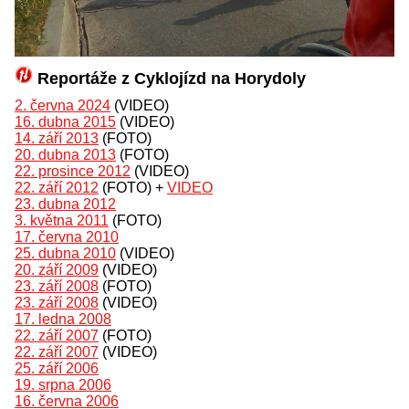
Reportáže z Cyklojízd na Horydoly
2. června 2024
(VIDEO)
16. dubna 2015
(VIDEO)
14. září 2013
(FOTO)
20. dubna 2013
(FOTO)
22. prosince 2012
(VIDEO)
22. září 2012
(FOTO) +
VIDEO
23. dubna 2012
3. května 2011
(FOTO)
17. června 2010
25. dubna 2010
(VIDEO)
20. září 2009
(VIDEO)
23. září 2008
(FOTO)
23. září 2008
(VIDEO)
17. ledna 2008
22. září 2007
(FOTO)
22. září 2007
(VIDEO)
25. září 2006
19. srpna 2006
16. června 2006