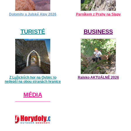
Dolomity a Julské Alpy 2026
Parníkem z Prahy na Slapy
TURISTÉ
BUSINESS
Z Lužických hor na Oybin: to
Ralsko AKTUÁLNĚ 2026
nejlepší na obou stranách hranice
MÉDIA