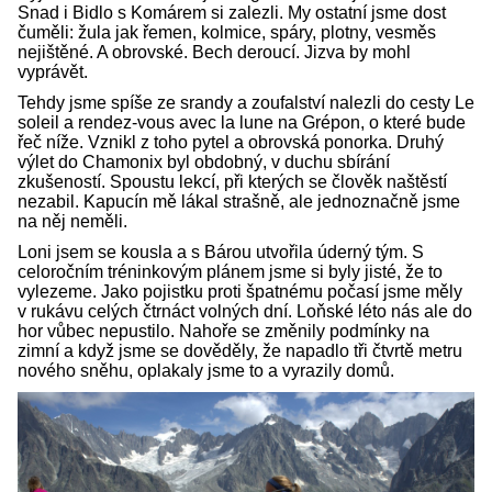
Snad i Bidlo s Komárem si zalezli. My ostatní jsme dost
čuměli: žula jak řemen, kolmice, spáry, plotny, vesměs
nejištěné. A obrovské. Bech deroucí. Jizva by mohl
vyprávět.
Tehdy jsme spíše ze srandy a zoufalství nalezli do cesty Le
soleil a rendez-vous avec la lune na Grépon, o které bude
řeč níže. Vznikl z toho pytel a obrovská ponorka. Druhý
výlet do Chamonix byl obdobný, v duchu sbírání
zkušeností. Spoustu lekcí, při kterých se člověk naštěstí
nezabil. Kapucín mě lákal strašně, ale jednoznačně jsme
na něj neměli.
Loni jsem se kousla a s Bárou utvořila úderný tým. S
celoročním tréninkovým plánem jsme si byly jisté, že to
vylezeme. Jako pojistku proti špatnému počasí jsme měly
v rukávu celých čtrnáct volných dní. Loňské léto nás ale do
hor vůbec nepustilo. Nahoře se změnily podmínky na
zimní a když jsme se dověděly, že napadlo tři čtvrtě metru
nového sněhu, oplakaly jsme to a vyrazily domů.