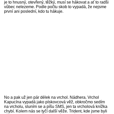
je to hnusný, otevřený, těžký, musí se hákovat a ať to radši
vůbec nelezeme. Podle počtu skob to vypadá, že nejsme
první ani poslední, kdo tu hákuje.
No a pak už jen pár délek na vrchol. Nádhera. Vrchol
Kapucína vypadá jako pískovcová věž, obkročmo sedím
na vrcholu, sluním se a píšu SMS, jen ta vrcholová knížka
chybí. Kolem nás se tyčí další věže. Trident, kde jsme byli