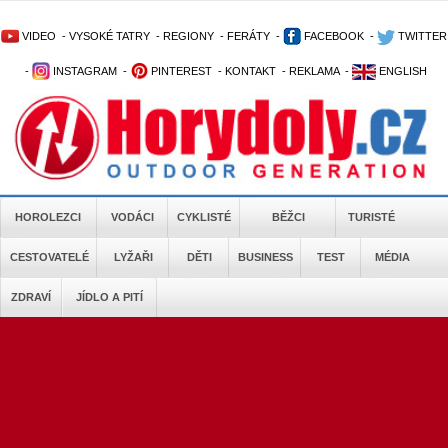
VIDEO
-
VYSOKÉ TATRY
-
REGIONY
-
FERÁTY
-
FACEBOOK
-
TWITTER
-
INSTAGRAM
-
PINTEREST
-
KONTAKT
-
REKLAMA
-
ENGLISH
HOROLEZCI
VODÁCI
CYKLISTÉ
BĚŽCI
TURISTÉ
CESTOVATELÉ
LYŽAŘI
DĚTI
BUSINESS
TEST
MÉDIA
ZDRAVÍ
JÍDLO A PITÍ