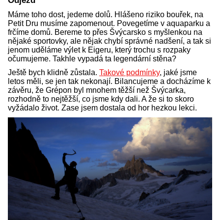
Odjezd
Máme toho dost, jedeme dolů. Hlášeno riziko bouřek, na
Petit Dru musíme zapomenout. Povegetíme v aquaparku a
frčíme domů. Bereme to přes Švýcarsko s myšlenkou na
nějaké sportovky, ale nějak chybí správné nadšení, a tak si
jenom uděláme výlet k Eigeru, který trochu s rozpaky
očumujeme. Takhle vypadá ta legendární stěna?
Ještě bych klidně zůstala.
Takové podmínky
, jaké jsme
letos měli, se jen tak nekonají. Bilancujeme a docházíme k
závěru, že Grépon byl mnohem těžší než Švýcarka,
rozhodně to nejtěžší, co jsme kdy dali. A že si to skoro
vyžádalo život. Zase jsem dostala od hor hezkou lekci.