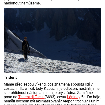
nabídnout nemůžeme.
Trident
Máme před sebou víkend, což znamená spoustu lidí v
cestách. Hlavní cíl, tedy Kapucín, je odložen, nestihli jsme
si prohlídnout nástup a trhlina je prý zrádná. Zamíříme
proto na
Trident di Tacul
(3693), cestu
Lépiney
5c. Do háje,
neměli bychom být aklimatizovaní? Alepoň trochu? Funím