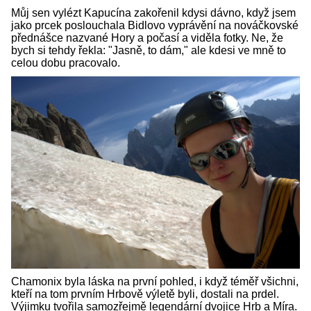
Můj sen vylézt Kapucína zakořenil kdysi dávno, když jsem
jako prcek poslouchala Bidlovo vyprávění na nováčkovské
přednášce nazvané Hory a počasí a viděla fotky. Ne, že
bych si tehdy řekla: "Jasně, to dám," ale kdesi ve mně to
celou dobu pracovalo.
Chamonix byla láska na první pohled, i když téměř všichni,
kteří na tom prvním Hrbově výletě byli, dostali na prdel.
Výjimku tvořila samozřejmě legendární dvojice Hrb a Míra.