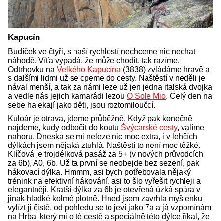
Kapucín
Budíček ve čtyři, s naší rychlostí nechceme nic nechat
náhodě. Víťa vypadá, že může chodit, tak razíme.
Odtrhovku na
Velkého Kapucína
(3838) zvládáme hravě a
s dalšími lidmi už se cpeme do cesty. Naštěstí v neděli je
nával menší, a tak za námi leze už jen jedna italská dvojka
a vedle nás jejich kamarádi lezou
O Sole Mio
. Celý den na
sebe halekají jako děti, jsou roztomiloučcí.
Kuloár je otrava, jdeme průběžně. Když pak konečně
najdeme, kudy odbočit do koutu
Švýcarské cesty
, valíme
nahoru. Dneska se mi neleze nic moc extra, i v lehčích
dýlkách jsem nějaká ztuhlá. Naštěstí to není moc těžké.
Klíčová je trojdélková pasáž za 5+ (v nových průvodcích
za 6b), A0, 6b. Už ta první se neobejde bez sezení, pak
hákovací dýlka. Hmmm, asi bych potřebovala nějaký
trénink na efektivní hákování, asi to šlo vyřešit rychleji a
elegantněji. Kratší dýlka za 6b je otevřená úzká spára v
jinak hladké kolmé plotně. Hned jsem zavrhla myšlenku
vylízt ji čistě, od pohledu se to jeví jako 7a a já vzpomínám
na Hrba, který mi o té cestě a speciálně této dýlce říkal, že