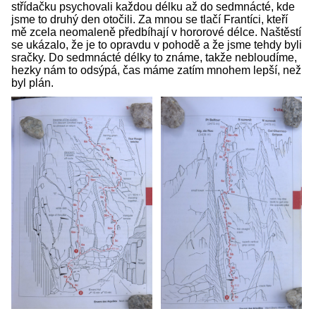
střídačku psychovali každou délku až do sedmnácté, kde
jsme to druhý den otočili. Za mnou se tlačí Frantíci, kteří
mě zcela neomaleně předbíhají v hororové délce. Naštěstí
se ukázalo, že je to opravdu v pohodě a že jsme tehdy byli
sračky. Do sedmnácté délky to známe, takže nebloudíme,
hezky nám to odsýpá, čas máme zatím mnohem lepší, než
byl plán.