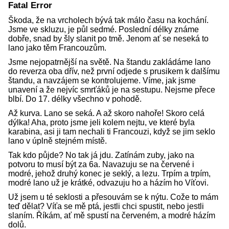
Fatal Error
Škoda, že na vrcholech bývá tak málo času na kochání.
Jsme ve skluzu, je půl sedmé. Poslední délky známe
dobře, snad by šly slanit po tmě. Jenom ať se neseká to
lano jako těm Francouzům.
Jsme nejopatrnější na světě. Na štandu zakládáme lano
do reverza oba dřív, než první odjede s prusikem k dalšímu
štandu, a navzájem se kontrolujeme. Víme, jak jsme
unavení a že nejvíc smrťáků je na sestupu. Nejsme přece
blbí. Do 17. délky všechno v pohodě.
Až kurva. Lano se seká. A až skoro nahoře! Skoro celá
dýlka! Aha, proto jsme jeli kolem nejtu, ve které byla
karabina, asi ji tam nechali ti Francouzi, když se jim seklo
lano v úplně stejném místě.
Tak kdo půjde? No tak já jdu. Zatínám zuby, jako na
potvoru to musí být za 6a. Navazuju se na červené i
modré, jehož druhý konec je seklý, a lezu. Trpím a trpím,
modré lano už je krátké, odvazuju ho a házím ho Víťovi.
Už jsem u té seklosti a přesouvám se k nýtu. Cože to mám
teď dělat? Víťa se mě ptá, jestli chci spustit, nebo jestli
slaním. Říkám, ať mě spustí na červeném, a modré házím
dolů.