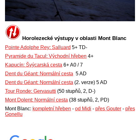
Horolezecké výstupy v oblasti Mont Blanc
Pointe Adolphe Rey: Salluard
5+ TD-
Pyramide du Tacul: Východní hřeben
4+
Kapucín: Švýcarská cesta
6+ A0 / 7
Dent du Géant: Normální cesta
5 AD
Dent du Géant: Normální cesta
(2. verze) 5 AD
Tour Ronde: Gervasutti
(50 stupňů, 2, D-)
Mont Dolent: Normální cesta
(38 stupňů, 2, PD)
Mont Blanc:
kompletní hřeben
-
od Midi
-
přes Gouter
-
přes
Gonellu