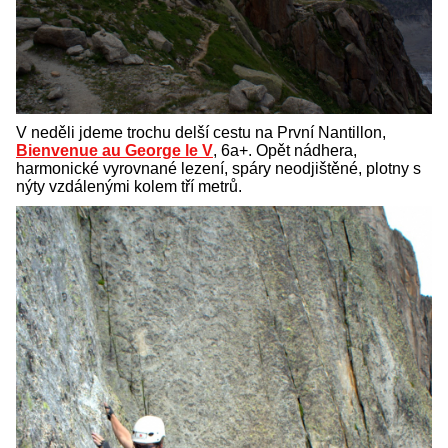
V neděli jdeme trochu delší cestu na První Nantillon,
Bienvenue au George le V
, 6a+. Opět nádhera,
harmonické vyrovnané lezení, spáry neodjištěné, plotny s
nýty vzdálenými kolem tří metrů.