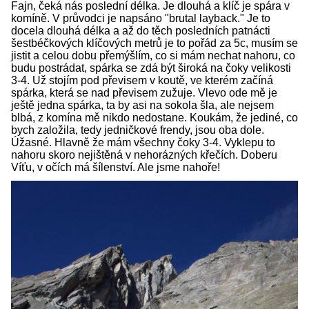
Fajn, čeká nás poslední délka. Je dlouhá a klíč je spára v
komíně. V průvodci je napsáno "brutal layback." Je to
docela dlouhá délka a až do těch posledních patnácti
šestbéčkových klíčových metrů je to pořád za 5c, musím se
jistit a celou dobu přemýšlím, co si mám nechat nahoru, co
budu postrádat, spárka se zdá být široká na čoky velikosti
3-4. Už stojím pod převisem v koutě, ve kterém začíná
spárka, která se nad převisem zužuje. Vlevo ode mě je
ještě jedna spárka, ta by asi na sokola šla, ale nejsem
blbá, z komína mě nikdo nedostane. Koukám, že jediné, co
bych založila, tedy jedničkové frendy, jsou oba dole.
Úžasné. Hlavně že mám všechny čoky 3-4. Vyklepu to
nahoru skoro nejištěná v nehorázných křečích. Doberu
Víťu, v očích má šílenství. Ale jsme nahoře!