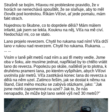
Strašně se bojím. Hlavou mi probleskne pravidlo, že v
horách se nenechává spouštět, že se slaňuje, aby to měl
člověk pod kontrolou. Říkám Víťovi, ať jede pomalu, mám
fakt strach.
Najednou to škubne, co to doprdele dělá? Mám málem
infarkt, jak jsem se lekla. Kouknu na něj, Víťa na mě civí.
Nedochází mi, co se stalo.
Lano projelo reverzem. Chytil ho rukama nad ním! Víťa drží
lano v rukou nad reverzem. Chytil ho rukama. Rukama. ...
... ...
Visím v laně pět metrů nad ním a asi tři metry vedle. Jsme
oba v šoku, ale musíme jednat, například by to chtělo vrátit
lano do reverza. Popolezu po skále, naštěstí je to plotna, k
druhému prameni lana, po kterém vyšplhám, abych Víťovi
uvolnila pár metrů. Víťa zastrkává konec lana do reverza a
dělá na něm uzel. Zatímco řeším, jak se dostat k němu na
štand, část mého mozku se zabývá otázkami, jako: "Jak
jsme mohli zapomenout na uzel? Jak to, že nás
nenapadlo, že může být lano seklé výš než 30 metrů?"