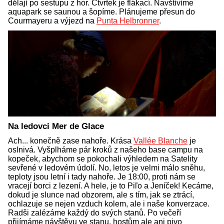
dělají po sestupu z hor. Čtvrtek je flákací. Navštívíme
aquapark se saunou a šopíme. Plánujeme přesun do
Courmayeru a výjezd na
Punta Helbronner
.
Na ledovci Mer de Glace
Ach... konečně zase nahoře. Krása
Vallée Blanche
je
oslnivá. Vyšplháme pár kroků z našeho base campu na
kopeček, abychom se pokochali výhledem na Satelity
sevřené v ledovém údolí. No, letos je velmi málo sněhu,
teploty jsou letní i tady nahoře. Je 18:00, proti nám se
vracejí borci z lezení. A hele, je to Piľo a Jeníček! Kecáme,
dokud je slunce nad obzorem, ale s tím, jak se ztrácí,
ochlazuje se nejen vzduch kolem, ale i naše konverzace.
Radši zalézáme každý do svých stanů. Po večeří
přijímáme návštěvu ve stanu, hostům ale ani pivo