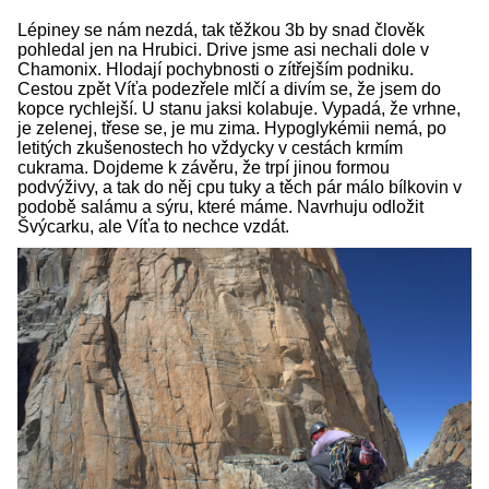
Lépiney se nám nezdá, tak těžkou 3b by snad člověk
pohledal jen na Hrubici. Drive jsme asi nechali dole v
Chamonix. Hlodají pochybnosti o zítřejším podniku.
Cestou zpět Víťa podezřele mlčí a divím se, že jsem do
kopce rychlejší. U stanu jaksi kolabuje. Vypadá, že vrhne,
je zelenej, třese se, je mu zima. Hypoglykémii nemá, po
letitých zkušenostech ho vždycky v cestách krmím
cukrama. Dojdeme k závěru, že trpí jinou formou
podvýživy, a tak do něj cpu tuky a těch pár málo bílkovin v
podobě salámu a sýru, které máme. Navrhuju odložit
Švýcarku, ale Víťa to nechce vzdát.