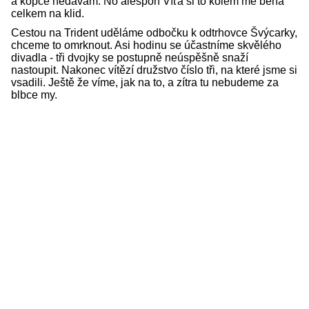
a kopce nedávám. No alespoň Víťa si to kolem mě běhá
celkem na klid.
Cestou na Trident uděláme odbočku k odtrhovce Švýcarky,
chceme to omrknout. Asi hodinu se účastníme skvělého
divadla - tři dvojky se postupně neúspěšně snaží
nastoupit. Nakonec vítězí družstvo číslo tři, na které jsme si
vsadili. Ještě že víme, jak na to, a zítra tu nebudeme za
blbce my.