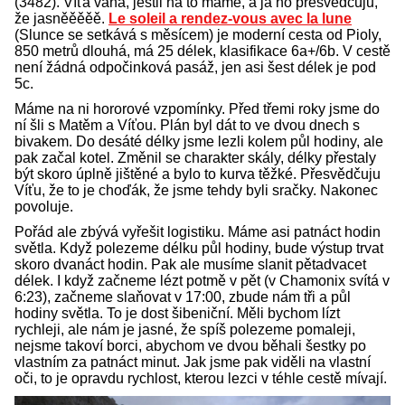
(3482). Víťa váhá, jestli na to máme, a já ho přesvědčuju,
že jasněěěěě.
Le soleil a rendez-vous avec la lune
(Slunce se setkává s měsícem) je moderní cesta od Pioly,
850 metrů dlouhá, má 25 délek, klasifikace 6a+/6b. V cestě
není žádná odpočinková pasáž, jen asi šest délek je pod
5c.
Máme na ni hororové vzpomínky. Před třemi roky jsme do
ní šli s Matěm a Víťou. Plán byl dát to ve dvou dnech s
bivakem. Do desáté délky jsme lezli kolem půl hodiny, ale
pak začal kotel. Změnil se charakter skály, délky přestaly
být skoro úplně jištěné a bylo to kurva těžké. Přesvědčuju
Víťu, že to je choďák, že jsme tehdy byli sračky. Nakonec
povoluje.
Pořád ale zbývá vyřešit logistiku. Máme asi patnáct hodin
světla. Když polezeme délku půl hodiny, bude výstup trvat
skoro dvanáct hodin. Pak ale musíme slanit pětadvacet
délek. I když začneme lézt potmě v pět (v Chamonix svítá v
6:23), začneme slaňovat v 17:00, zbude nám tři a půl
hodiny světla. To je dost šibeniční. Měli bychom lízt
rychleji, ale nám je jasné, že spíš polezeme pomaleji,
nejsme takoví borci, abychom ve dvou běhali šestky po
vlastním za patnáct minut. Jak jsme pak viděli na vlastní
oči, to je opravdu rychlost, kterou lezci v téhle cestě mívají.