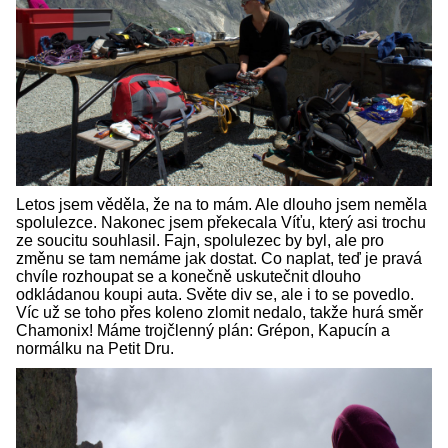
Letos jsem věděla, že na to mám. Ale dlouho jsem neměla
spolulezce. Nakonec jsem překecala Víťu, který asi trochu
ze soucitu souhlasil. Fajn, spolulezec by byl, ale pro
změnu se tam nemáme jak dostat. Co naplat, teď je pravá
chvíle rozhoupat se a konečně uskutečnit dlouho
odkládanou koupi auta. Světe div se, ale i to se povedlo.
Víc už se toho přes koleno zlomit nedalo, takže hurá směr
Chamonix! Máme trojčlenný plán: Grépon, Kapucín a
normálku na Petit Dru.