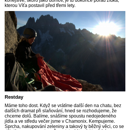
konejšivě, skoro jako domov, je tu dokonce pořád zídka,
kterou Víťa postavil před třemi lety.
Restday
Máme toho dost. Když se vrátíme další den na chatu, bez
dalších dramat při slaňování, hned se rozhodujeme, že
chceme dolů. Balíme, snášíme spoustu nedojedeného
jídla a ve středu večer jsme v Chamonix. Kempujeme.
Sprcha, nakupování zeleniny a takový ty běžný věci, co se