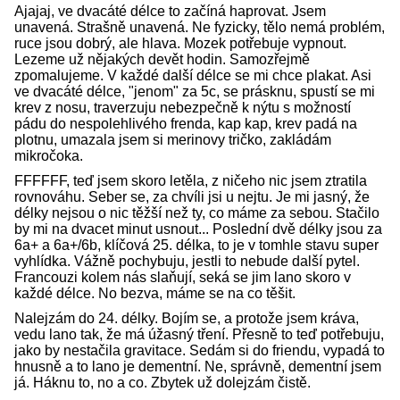
Ajajaj, ve dvacáté délce to začíná haprovat. Jsem
unavená. Strašně unavená. Ne fyzicky, tělo nemá problém,
ruce jsou dobrý, ale hlava. Mozek potřebuje vypnout.
Lezeme už nějakých devět hodin. Samozřejmě
zpomalujeme. V každé další délce se mi chce plakat. Asi
ve dvacáté délce, "jenom" za 5c, se prásknu, spustí se mi
krev z nosu, traverzuju nebezpečně k nýtu s možností
pádu do nespolehlivého frenda, kap kap, krev padá na
plotnu, umazala jsem si merinovy tričko, zakládám
mikročoka.
FFFFFF, teď jsem skoro letěla, z ničeho nic jsem ztratila
rovnováhu. Seber se, za chvíli jsi u nejtu. Je mi jasný, že
délky nejsou o nic těžší než ty, co máme za sebou. Stačilo
by mi na dvacet minut usnout... Poslední dvě délky jsou za
6a+ a 6a+/6b, klíčová 25. délka, to je v tomhle stavu super
vyhlídka. Vážně pochybuju, jestli to nebude další pytel.
Francouzi kolem nás slaňují, seká se jim lano skoro v
každé délce. No bezva, máme se na co těšit.
Nalejzám do 24. délky. Bojím se, a protože jsem kráva,
vedu lano tak, že má úžasný tření. Přesně to teď potřebuju,
jako by nestačila gravitace. Sedám si do friendu, vypadá to
hnusně a to lano je dementní. Ne, správně, dementní jsem
já. Háknu to, no a co. Zbytek už dolejzám čistě.