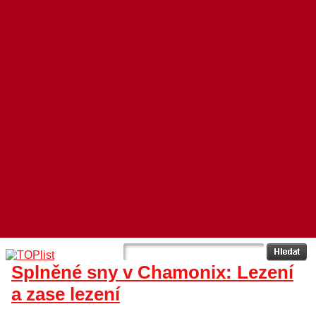
Splněné sny v Chamonix: Lezení
a zase lezení