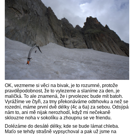
OK, vezmeme si věci na bivak, je to rozumné, protože
pravděpodobnost, že to vylezeme a slaníme za den, je
maličká. To ale znamená, že i prvolezec bude mít batoh.
Vyrážíme ve čtyři, za tmy překonáváme odtrhovku a než se
rozední, máme první dvě délky (4c a 6a) za sebou. Odsýpá
nám to, ani mě nijak nerozhodí, když mi nečekaně
sklouzne noha v sokolíku a zhoupnu se ve friendu.
Dolézáme do desáté délky, kde se bude lámat chleba.
Maťo se tehdy strašně vypsychoval a pak už jsme na