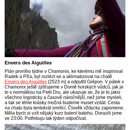
Envers des Aiguilles
Plán prvního týdne v Chamonix, ke kterému mě inspiroval
Radek a Píťa, byl rozlézt se a aklimatizovat na chatě
Envers des Aiguilles
(2523 m) a odpytlit Grépon. V pátek v
Chamonix ještě zjišťujeme v Domě horských vůdců, jak je
to s normálkou na Petit Dru, ale ukazuje se, že je to jaksi
všechno logisticky a časově náročnější, než jsme mysleli,
a tak se téhle krásky možná budeme muset vzdát. Cesta
na chatu byla tentokrát smrtící. Člověk vždycky zapomene.
Měla bych si vzít nějaký kurz balení batohu. Dorazili jsme
ve 23:00. Potřebuju tak týden odpočívat.