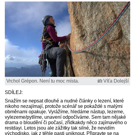
Vrchol Grépon. Není tu moc místa.
Víťa Dolejší
SDÍLEJ:
Snažím se nepsat dlouhé a nudné články o lezení, které
nikoho nezajímají, protože scénář se pokaždé s malými
obměnami opakuje. Vyrážíme, hledáme nástup, lezeme,
vylezeme/pytlíme, unavení odpočíváme. Sem tam nějaké
drama o bloudění či počasí, zřídkakdy něco zajímavého o
restdayi. Letos jsou ale zážitky tak silné, že nevidím
východisko, jak z téhle pasti uniknout. Připravte se na