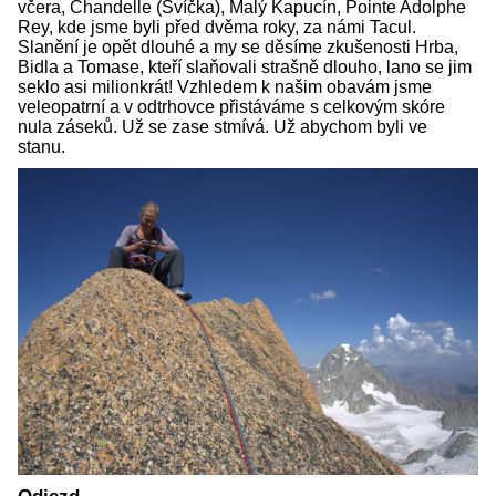
včera, Chandelle (Svíčka), Malý Kapucín, Pointe Adolphe
Rey, kde jsme byli před dvěma roky, za námi Tacul.
Slanění je opět dlouhé a my se děsíme zkušenosti Hrba,
Bidla a Tomase, kteří slaňovali strašně dlouho, lano se jim
seklo asi milionkrát! Vzhledem k našim obavám jsme
veleopatrní a v odtrhovce přistáváme s celkovým skóre
nula záseků. Už se zase stmívá. Už abychom byli ve
stanu.