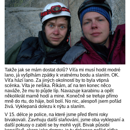
Takže jak se mám dostat dolů? Víťa mi musí hodit modré
lano, já vyšplhám zpátky k vratnému bodu a slaním. OK.
Víťa hází lano. Za jiných okolností by to byla vtipná
scénka. Víta je nešika. Říkám, ať na ten konec něco
naváže, že mu to půjde líp. Navazuje karabinu a opět
několikrát marně hodí a mine. Konečně se trefuje přímo
mně do rtu, do háje, bolí bolí. No nic, alespoň jsem pořád
živá. Vyklepaná dolezu k nýtu a slaním.
V 15. délce je police, na které jsme před třemi roky
bivakovali. Zavrhuju další slaňování, jsme oba vyklepaní a
další pokusy o zabití se by mohli vyjít. Bivak působí