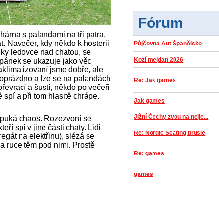
Fórum
hárna s palandami na tři patra,
t. Navečer, kdy někdo k hosterii
Půjčovna Aut Španělsko
ídky ledovce nad chatou, se
Kozí mejdan 2026
Spánek se ukazuje jako věc
klimatizovaní jsme dobře, ale
poloprázdno a lze se na palandách
Re: Jak games
řevrací a šustí, někdo po večeři
 spí a při tom hlasitě chrápe.
Jak games
Jižní Čechy zvou na nejle...
opuká chaos. Rozezvoní se
eří spí v jiné části chaty. Lidi
Re: Nordic Scating brusle
egát na elektřinu), slézá se
na ruce těm pod nimi. Prostě
Re: games
games