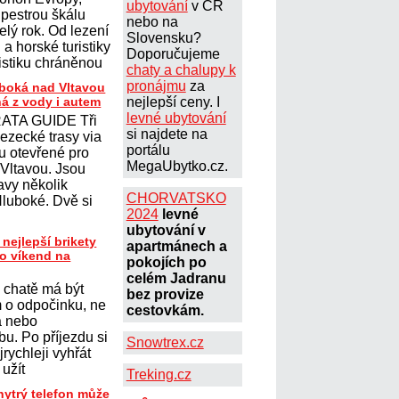
ubytování
v ČR
 pestrou škálu
nebo na
elý rok. Od lezení
Slovensku?
a horské turistiky
Doporučujeme
istiku chráněnou
chaty a chalupy k
pronájmu
za
uboká nad Vltavou
ná z vody i autem
nejlepší ceny. I
levné ubytování
ATA GUIDE Tři
si najdete na
lezecké trasy via
portálu
ou otevřené pro
MegaUbytko.cz.
 Vltavou. Jsou
avy několik
CHORVATSKO
Hluboké. Dvě si
2024
levné
ubytování v
 nejlepší brikety
apartmánech a
ro víkend na
pokojích po
celém Jadranu
 chatě má být
bez provize
 o odpočinku, ne
cestovkám.
a nebo
u. Po příjezdu si
Snowtrex.cz
jrychleji vyhřát
 užít
Treking.cz
hytrý telefon může