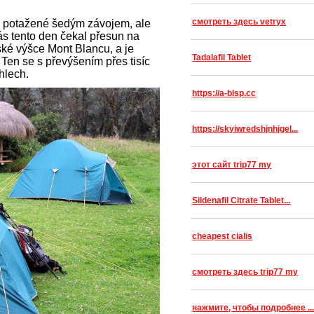
смотреть здесь vetryx
ze potažené šedým závojem, ale
 Nás tento den čekal přesun na
ské výšce Mont Blancu, a je
Tadalafil Tablet
Ten se s převýšením přes tisíc
hlech.
https://a-blsp.cc
https://skyiwredshjnhjgel...
этот сайт trip77 my
Sildenafil Citrate Tablet...
cheapest cialis
смотреть здесь trip77 my
нажмите, чтобы подробнее ..