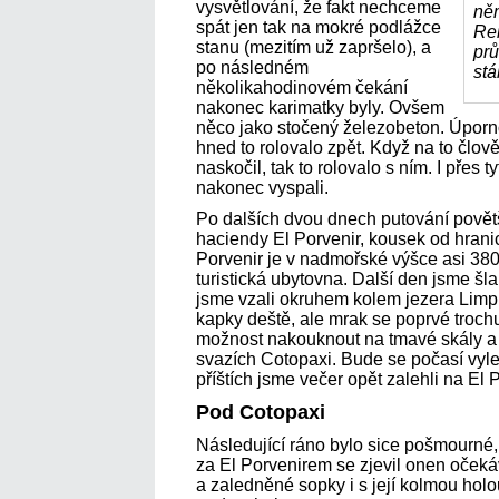
vysvětlování, že fakt nechceme
ně
spát jen tak na mokré podlážce
Re
stanu (mezitím už zapršelo), a
prů
po následném
stá
několikahodinovém čekání
nakonec karimatky byly. Ovšem
něco jako stočený železobeton. Úpornou
hned to rolovalo zpět. Když na to člov
naskočil, tak to rolovalo s ním. I přes 
nakonec vyspali.
Po dalších dvou dnech putování povětš
haciendy El Porvenir, kousek od hrani
Porvenir je v nadmořské výšce asi 380
turistická ubytovna. Další den jsme šl
jsme vzali okruhem kolem jezera Limp
kapky deště, ale mrak se poprvé troch
možnost nakouknout na tmavé skály a
svazích Cotopaxi. Bude se počasí vyl
příštích jsme večer opět zalehli na El 
Pod Cotopaxi
Následující ráno bylo sice pošmourné, 
za El Porvenirem se zjevil onen oček
a zaledněné sopky i s její kolmou hol