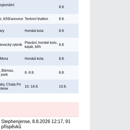
egionální
8.8.
e, Křišťanovice
Terénní triatlon
8.8.
ary
Horská kola
8.8.
Plavání, horské kolo,
levecký rybník
8.8.
kajak, běh
 Mora
Horská kola
8.8.
 Bärnau,
8.-9.8.
8.8.
ý park
try, Chata Pri
10.-16.8.
10.8.
plese
Stephenjense, 8.8.2026 12:17, 91
příspěvků