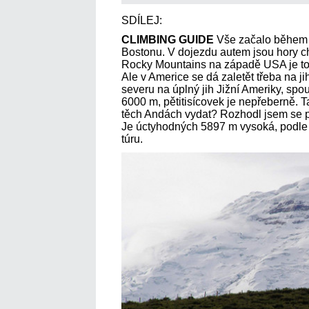
SDÍLEJ:
CLIMBING GUIDE
Vše začalo během 
Bostonu. V dojezdu autem jsou hory c
Rocky Mountains na západě USA je to 
Ale v Americe se dá zaletět třeba na j
severu na úplný jih Jižní Ameriky, spo
6000 m, pětitisícovek je nepřeberně. T
těch Andách vydat? Rozhodl jsem se 
Je úctyhodných 5897 m vysoká, podle
túru.