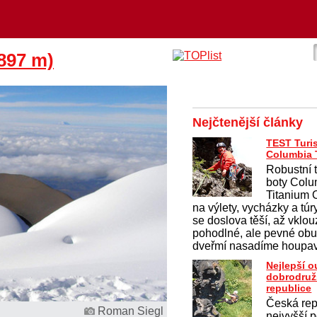
897 m)
Nejčtenější články
TEST Turis
Columbia T
Robustní 
boty Colu
Titanium
na výlety, vycházky a túr
se doslova těší, až vklo
pohodlné, ale pevné obu
dveřmí nasadíme houpav
Nejlepší 
dobrodruž
republice
Česká rep
Roman Siegl
nejvyšší p