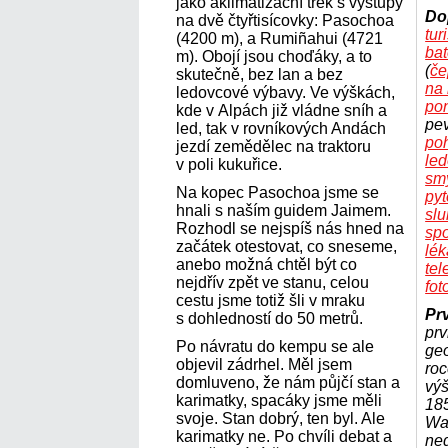
jako aklimatizační trek s výstupy
Do
na dvě čtyřtisícovky: Pasochoa
tur
(4200 m), a Rumiñahui (4721
bat
m). Obojí jsou choďáky, a to
(
če
skutečně, bez lan a bez
na 
ledovcové výbavy. Ve výškách,
po
kde v Alpách již vládne sníh a
pe
led, tak v rovníkových Andách
po
jezdí zemědělec na traktoru
le
v poli kukuřice.
sm
Na kopec Pasochoa jsme se
pyt
hnali s naším guidem Jaimem.
slu
Rozhodl se nejspíš nás hned na
sp
začátek otestovat, co sneseme,
lék
anebo možná chtěl být co
tel
nejdřív zpět ve stanu, celou
fot
cestu jsme totiž šli v mraku
Pr
s dohledností do 50 metrů.
prv
Po návratu do kempu se ale
ge
objevil zádrhel. Měl jsem
roc
domluveno, že nám půjčí stan a
vý
karimatky, spacáky jsme měli
185
svoje. Stan dobrý, ten byl. Ale
Wag
karimatky ne. Po chvíli debat a
ned