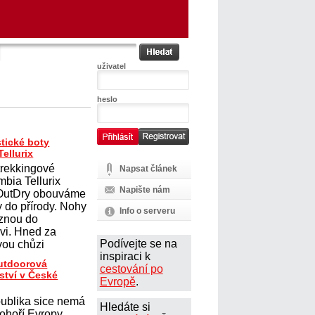
uživatel
heslo
tické boty
ellurix
trekkingové
Napsat článek
mbia Tellurix
Napište nám
 OutDry obouváme
y do přírody. Nohy
Info o serveru
uznou do
vi. Hned za
Podívejte se na
ou chůzi
inspiraci k
outdoorová
cestování po
ství v České
Evropě
.
ublika sice nemá
Hledáte si
ohoří Evropy,