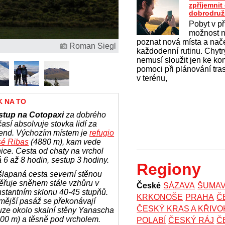
zpříjemni
dobrodruž
Pobyt v př
možnost na
poznat nová místa a nač
Roman Siegl
každodenní rutinu. Chytrý
nemusí sloužit jen ke k
pomoci při plánování tras
v terénu,
K NA TO
stup na Cotopaxi
za dobrého
así absolvuje stovka lidí za
kend. Výchozím místem je
refugio
sé Ribas
(4880 m), kam vede
nice. Cesta od chaty na vrchol
á 6 až 8 hodin, sestup 3 hodiny.
Regiony
lapaná cesta severní stěnou
řuje sněhem stále vzhůru v
České
SÁZAVA
ŠUMA
stantním sklonu 40-45 stupňů.
KRKONOŠE
PRAHA
Č
mější pasáž se překonávají
ČESKÝ KRAS A KŘIV
ze okolo skalní stěny Yanascha
00 m) a těsně pod vrcholem.
POLABÍ
ČESKÝ RÁJ
Č