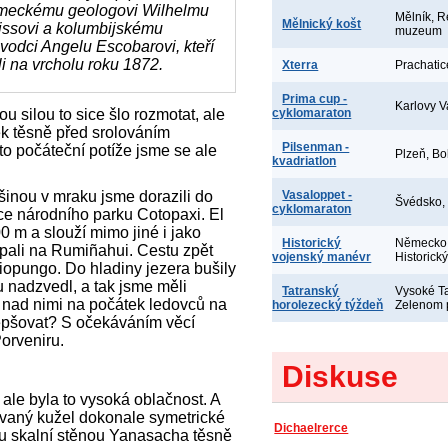
meckému geologovi Wilhelmu
Mělník, R
Mělnický košt
issovi a kolumbijskému
muzeum
vodci Angelu Escobarovi, kteří
li na vrcholu roku 1872.
Xterra
Prachatic
Prima cup -
Karlovy V
 silou to sice šlo rozmotat, ale
cyklomaraton
ěk těsně před srolováním
Pilsenman -
tyto počáteční potíže jsme se ale
Plzeň, Bo
kvadriatlon
inou v mraku jsme dorazili do
Vasaloppet -
Švédsko,
cyklomaraton
ce národního parku Cotopaxi. El
0 m a slouží mimo jiné i jako
Historický
Německo,
apali na Rumiñahui. Cestu zpět
vojenský manévr
Historick
iopungo. Do hladiny jezera bušily
u nadzvedl, a tak jsme měli
Tatranský
Vysoké Ta
 nad nimi na počátek ledovců na
horolezecký týždeň
Zelenom 
epšovat? S očekáváním věcí
Porveniru.
Diskuse
ale byla to vysoká oblačnost. A
ávaný kužel dokonale symetrické
Dichaelrerce
ou skalní stěnou Yanasacha těsně