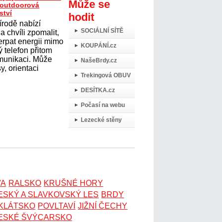
Může se
t outdoorová
ství
hodit
írodě nabízí
SOCIÁLNÍ SÍTĚ
 chvíli zpomalit,
erpat energii mimo
KOUPÁNÍ.cz
 telefon přitom
omunikaci. Může
NašeBrdy.cz
y, orientaci
Trekingová OBUV
DESÍTKA.cz
Počasí na webu
Lezecké stěny
VA
RALSKO
KRUŠNÉ HORY
ESKÝ A SLAVKOVSKÝ LES
BRDY
OKLÁTSKO
POVLTAVÍ
JIŽNÍ ČECHY
ESKÉ ŠVÝCARSKO