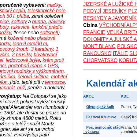
JIZERSKÉ A LUŽICKÉ
poručené vybavení:
mačky
,
istický cepín
,
teleskopické hole
,
PODYJÍ
JESENÍKY
PL
oh 50 l
,
přilba
, zimní oblečení
BESKYDY A JAVORNÍ
pice
,
kalhoty
a
bunda
,
návleky
Cizina
VÝCHODNÍ ALP
boty
,
rukavice
,
funkční prádlo
,
FRANCIE
VELKÁ BRIT
nožky
, fleece nebo
softshell
),
vné
kožené nebo plastové
DOLOMITY A JULSKÉ 
horky
,
lano 9 mm/30 m
,
MONT BLANC
POLSK
dovcový šroub
,
3 karabiny
,
1
RAKOUSKO
ITÁLIE
SL
yčka
,
2 prusiky
,
bivakovací
el
,
ledovcové brýle
,
krém proti
CHORVATSKO
KORUT
nci
,
podrobná mapa
a
GPS
,
ortovní hodinky s výškoměrem
,
árnička
,
čelová svítilna
,
mobilní
Kalendář a
efon
, jídlo, teplé pití v
termosce
,
oaparát
,
nůž
, peníze a doklady.
vovýstup:
Na Cotopaxi se jako
AKCE
KDE
ní člověk pokusil vylézt pruský
ograf Alexander von Humboldt v
Olympijský šplh
Praha, T
e 1802, ale dostal se pouze do
Festival Krumlov
Český Kr
šky zhruba 4500 metrů. Roku
8 se o totéž snažil Moritz
Pes, pomocník stád
Praha, N
ner, ale ani se na vrchol
- výstava
zeměděl
ostal. Prvovýstup patří