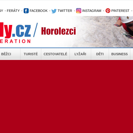
NY
-
FERÁTY
-
FACEBOOK
-
TWITTER
-
INSTAGRAM
-
PINTEREST
BĚŽCI
TURISTÉ
CESTOVATELÉ
LYŽAŘI
DĚTI
BUSINESS