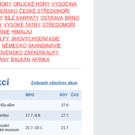
 HORY
ORLICKÉ HORY
VYSOČINA
ZEŇSKO
ČESKÉ STŘEDOHOŘÍ
KY
BÍLÉ KARPATY
OSTRAVA
BRNO
Y
VYSOKÉ TATRY
STŘEDOMOŘÍ
ÁNIE
HIMÁLAJ
ALPY
JIHOVÝCHODNÍ ASIE
O
NĚMECKO
SKANDINÁVIE
OVENSKO
ZÁPADNÍ ALPY
ANY
BALKÁN
AFRIKA
kcí
Zobrazit všechny akce
INFO
KDY
ČAS
yršův dům
27.6.
umlov
17.7.-8.8.
17.7.
árodní
21.7.-10.1.
21.7.
ské muzeum