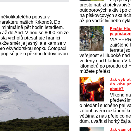
přesto nabízí překvapivě
outdoorových aktivit po c
na pískovcových skalách 
několikaletého pobytu v
až po vodáctví nebo cykl
harakteru našich Krkonoš. Do
minimálně pět hodin letadlem.
Feráta Hl
ih až do And. Vinou se 8000 km ze
je přístup
usta vrcholů přesahuje hranici
VIA FERR
akže směr je jasný, ale kam se v
zajištěné 
pro ekvádorskou sopku Cotopaxi.
ferrata js
 popisů jde o pěknou ledovcovou
veřejnost v Hluboké nad
vedeny nad hladinou Vlt
kilometrů po proudu od 
můžete přelézt
Jak vybrat
do krbu p
chatě?
Víkend na
především
o hledání suchého paliv
zdlouhavém roztápění krb
většina z nás přeje co ne
dům, uvařit si horký čaj a
Jak vám c