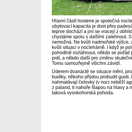
Hlavní částí hosterie je společná nocle
ubytovací kapacita je dost přes padesá
teprve dochází a jiní se vracejí z obhl
chystáme spolu s dalšími zalehnout. 
nemožná. Ne kvůli nadmořské výšce, a
kvůli situaci v noclehárně. I když je 
pohodlně roztáhnout, někdo se pořád p
prdí, a někdo další pro změnu skutečně
Tomu samozřejmě všichni závidí.
Úderem dvanácté se situace mění, pr
budíky, někoho přijdou probudit guidi, kt
nahmatávají čelovky (v noci neběží agr
z paland, ti nahoře šlapou na hlavy a 
taková vysokohorská pohoda.