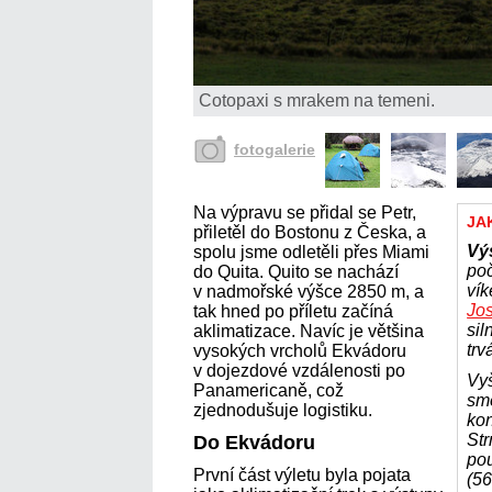
Cotopaxi s mrakem na temeni.
fotogalerie
Na výpravu se přidal se Petr,
JA
přiletěl do Bostonu z Česka, a
Vý
spolu jsme odletěli přes Miami
poč
do Quita. Quito se nachází
ví
v nadmořské výšce 2850 m, a
Jo
tak hned po příletu začíná
sil
aklimatizace. Navíc je většina
trv
vysokých vrcholů Ekvádoru
v dojezdové vzdálenosti po
Vyš
Panamericaně, což
smě
zjednodušuje logistiku.
kon
Str
Do Ekvádoru
pou
První část výletu byla pojata
(56