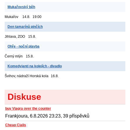
Mukařovský běh
Mukařov
14.8.
19:00
Den tamarínů pinčích
Jihlava, ZOO
15.8.
Ohře - noční plavba
Černý mlýn
15.8.
Komedyjanti na kolejích - divadlo
Švihov, nádraží
Horská kola
16.8.
Diskuse
buy Viagra over the counter
Frankjoura, 6.8.2026 23:23, 39 příspěvků
Cheap Cialis