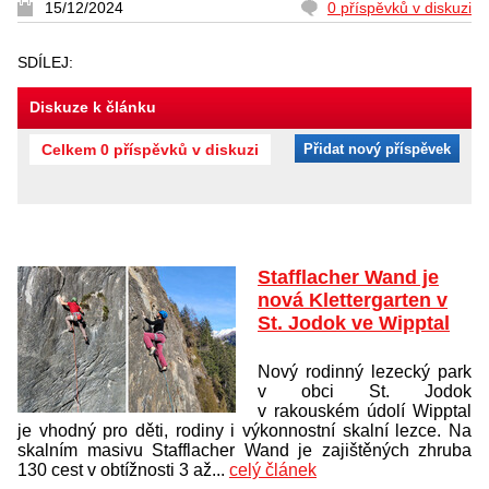
15/12/2024
0 příspěvků v diskuzi
SDÍLEJ:
Diskuze k článku
Celkem 0 příspěvků v diskuzi
Přidat nový příspěvek
Stafflacher Wand je
nová Klettergarten v
St. Jodok ve Wipptal
Nový rodinný lezecký park
v obci St. Jodok
v rakouském údolí Wipptal
je vhodný pro děti, rodiny i výkonnostní skalní lezce. Na
skalním masivu Stafflacher Wand je zajištěných zhruba
130 cest v obtížnosti 3 až...
celý článek