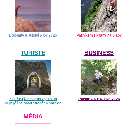
Dolomity a Julské Alpy 2026
Parníkem z Prahy na Slapy
TURISTÉ
BUSINESS
Z Lužických hor na Oybin: to
Ralsko AKTUÁLNĚ 2026
nejlepší na obou stranách hranice
MÉDIA