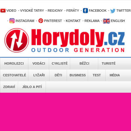
VIDEO
-
VYSOKÉ TATRY
-
REGIONY
-
FERÁTY
-
FACEBOOK
-
TWITTER
-
INSTAGRAM
-
PINTEREST
-
KONTAKT
-
REKLAMA
-
ENGLISH
HOROLEZCI
VODÁCI
CYKLISTÉ
BĚŽCI
TURISTÉ
CESTOVATELÉ
LYŽAŘI
DĚTI
BUSINESS
TEST
MÉDIA
ZDRAVÍ
JÍDLO A PITÍ