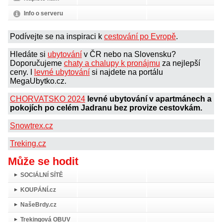
Info o serveru
Podívejte se na inspiraci k
cestování po Evropě
.
Hledáte si
ubytování
v ČR nebo na Slovensku?
Doporučujeme
chaty a chalupy k pronájmu
za nejlepší
ceny. I
levné ubytování
si najdete na portálu
MegaUbytko.cz.
CHORVATSKO 2024
levné ubytování v apartmánech a
pokojích po celém Jadranu bez provize cestovkám.
Snowtrex.cz
Treking.cz
Může se hodit
SOCIÁLNÍ SÍTĚ
KOUPÁNÍ.cz
NašeBrdy.cz
Trekingová OBUV