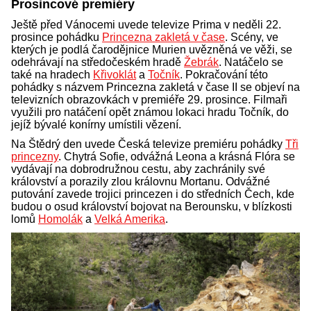
Prosincové premiéry
Ještě před Vánocemi uvede televize Prima v neděli 22.
prosince pohádku
Princezna zakletá v čase
. Scény, ve
kterých je podlá čarodějnice Murien uvězněná ve věži, se
odehrávají na středočeském hradě
Žebrák
. Natáčelo se
také na hradech
Křivoklát
a
Točník
. Pokračování této
pohádky s názvem Princezna zakletá v čase II se objeví na
televizních obrazovkách v premiéře 29. prosince. Filmaři
využili pro natáčení opět známou lokaci hradu Točník, do
jejíž bývalé konírny umístili vězení.
Na Štědrý den uvede Česká televize premiéru pohádky
Tři
princezny
. Chytrá Sofie, odvážná Leona a krásná Flóra se
vydávají na dobrodružnou cestu, aby zachránily své
království a porazily zlou královnu Mortanu. Odvážné
putování zavede trojici princezen i do středních Čech, kde
budou o osud království bojovat na Berounsku, v blízkosti
lomů
Homolák
a
Velká Amerika
.