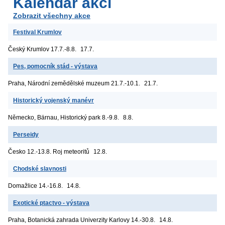
Kalendář akcí
Zobrazit všechny akce
Festival Krumlov
Český Krumlov
17.7.-8.8.
17.7.
Pes, pomocník stád - výstava
Praha, Národní zemědělské muzeum
21.7.-10.1.
21.7.
Historický vojenský manévr
Německo, Bärnau, Historický park
8.-9.8.
8.8.
Perseidy
Česko
12.-13.8. Roj meteoritů
12.8.
Chodské slavnosti
Domažlice
14.-16.8.
14.8.
Exotické ptactvo - výstava
Praha, Botanická zahrada Univerzity Karlovy
14.-30.8.
14.8.