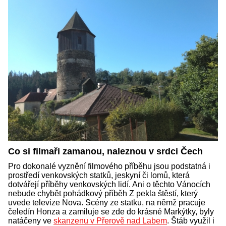
Co si filmaři zamanou, naleznou v srdci Čech
Pro dokonalé vyznění filmového příběhu jsou podstatná i
prostředí venkovských statků, jeskyní či lomů, která
dotvářejí příběhy venkovských lidí. Ani o těchto Vánocích
nebude chybět pohádkový příběh Z pekla štěstí, který
uvede televize Nova. Scény ze statku, na němž pracuje
čeledín Honza a zamiluje se zde do krásné Markýtky, byly
natáčeny ve
skanzenu v Přerově nad Labem
. Štáb využil i