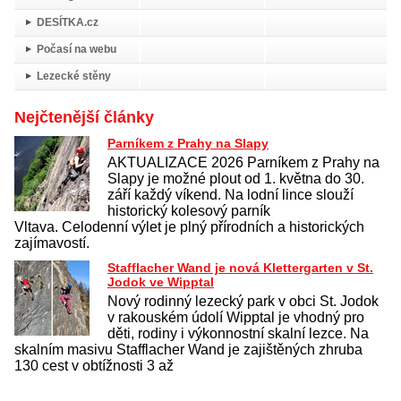
DESÍTKA.cz
Počasí na webu
Lezecké stěny
Nejčtenější články
Parníkem z Prahy na Slapy
AKTUALIZACE 2026 Parníkem z Prahy na
Slapy je možné plout od 1. května do 30.
září každý víkend. Na lodní lince slouží
historický kolesový parník
Vltava. Celodenní výlet je plný přírodních a historických
zajímavostí.
Stafflacher Wand je nová Klettergarten v St.
Jodok ve Wipptal
Nový rodinný lezecký park v obci St. Jodok
v rakouském údolí Wipptal je vhodný pro
děti, rodiny i výkonnostní skalní lezce. Na
skalním masivu Stafflacher Wand je zajištěných zhruba
130 cest v obtížnosti 3 až