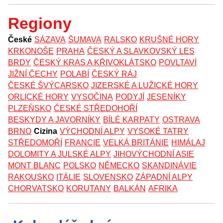
Regiony
České
SÁZAVA
ŠUMAVA
RALSKO
KRUŠNÉ HORY
KRKONOŠE
PRAHA
ČESKÝ A SLAVKOVSKÝ LES
BRDY
ČESKÝ KRAS A KŘIVOKLÁTSKO
POVLTAVÍ
JIŽNÍ ČECHY
POLABÍ
ČESKÝ RÁJ
ČESKÉ ŠVÝCARSKO
JIZERSKÉ A LUŽICKÉ HORY
ORLICKÉ HORY
VYSOČINA
PODYJÍ
JESENÍKY
PLZEŇSKO
ČESKÉ STŘEDOHOŘÍ
BESKYDY A JAVORNÍKY
BÍLÉ KARPATY
OSTRAVA
BRNO
Cizina
VÝCHODNÍ ALPY
VYSOKÉ TATRY
STŘEDOMOŘÍ
FRANCIE
VELKÁ BRITÁNIE
HIMÁLAJ
DOLOMITY A JULSKÉ ALPY
JIHOVÝCHODNÍ ASIE
MONT BLANC
POLSKO
NĚMECKO
SKANDINÁVIE
RAKOUSKO
ITÁLIE
SLOVENSKO
ZÁPADNÍ ALPY
CHORVATSKO
KORUTANY
BALKÁN
AFRIKA