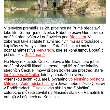
V televizní premiéře se 28. prosince na Primě představí
také film Gump - jsme dvojka. Příběh o psovi Gumpovi se
natáčel především v Louňovicích pod
Blaníkem
. V
záběrech také spatříte hlavní hrdiny filmu na procházce u
kapličky sv. Anny v Libouni. Z dalších lokací můžete
poznat náměstí ve
Velvarech
, kde se koná filmová pouť, či
psí útulek v
Buštěhradě
.
Na Nový rok uvede Česká televize film Bratři, pro jehož
natáčení využili filmaři zejména nepříliš známé lokality
středních Čech. Filmový příběh dokresluje prostředí staré
loděnice na Mělníku
, kde byla natáčena scéna s
vojenskou technikou, areál bývalého
vojenského prostoru
Milovice
,
Voděradské bučiny
u Jevan nebo městský ostrov
v Poděbradech. Osloví-li vás příběh bratří Mašínů,
celoročně můžete zavítat na Mašínův statek – Památník tří
odbojů v Lošanech na Kolínsku.