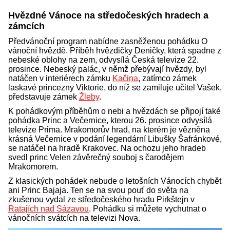
Hvězdné Vánoce na středočeských hradech a
zámcích
Předvánoční program nabídne zasněženou pohádku O
vánoční hvězdě. Příběh hvězdičky Deničky, která spadne z
nebeské oblohy na zem, odvysílá Česká televize 22.
prosince. Nebeský palác, v němž přebývají hvězdy, byl
natáčen v interiérech zámku
Kačina
, zatímco zámek
laskavé princezny Viktorie, do níž se zamiluje učitel Vašek,
představuje zámek
Žleby
.
K pohádkovým příběhům o nebi a hvězdách se připojí také
pohádka Princ a Večernice, kterou 26. prosince odvysílá
televize Prima. Mrakomorův hrad, na kterém je vězněna
krásná Večernice v podání legendární Libušky Šafránkové,
se natáčel na hradě Krakovec. Na ochozu jeho hradeb
svedl princ Velen závěrečný souboj s čarodějem
Mrakomorem.
Z klasických pohádek nebude o letošních Vánocích chybět
ani Princ Bajaja. Ten se na svou pouť do světa na
zkušenou vydal ze středočeského hradu Pirkštejn v
Ratajích nad Sázavou
. Pohádku si můžete vychutnat o
vánočních svátcích na televizi Nova.