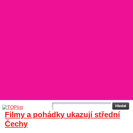
Filmy a pohádky ukazují střední
Čechy