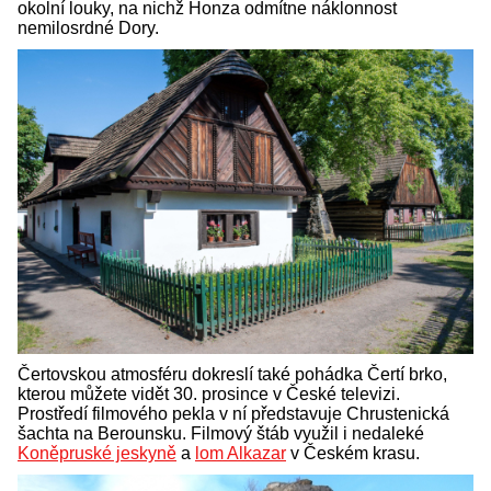
okolní louky, na nichž Honza odmítne náklonnost
nemilosrdné Dory.
Čertovskou atmosféru dokreslí také pohádka Čertí brko,
kterou můžete vidět 30. prosince v České televizi.
Prostředí filmového pekla v ní představuje Chrustenická
šachta na Berounsku. Filmový štáb využil i nedaleké
Koněpruské jeskyně
a
lom Alkazar
v Českém krasu.