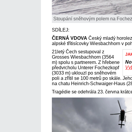
Stoupání sněhovým polem na Fochez
SDÍLEJ:
ČERNÁ VDOVA
Český mladý horoleze
alpské třítisícovky Wiesbachhorn v po
21letý Čech sestupoval z
JA
Grosses Wiesbachhorn (3564
No
m) spolu s partnerem. Z hřebene
Vyb
předvrcholu Unterer Fochezkopf
(3033 m) uklouzl po sněhovém
poli a zřítil se 100 metrů po skále. Je
na chatu Heinrich-Schwaiger-Haus (28
Tragédie se odehrála 23. června krátc