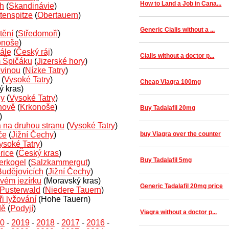
How to Land a Job in Cana...
ch
(
Skandinávie
)
tenspitze
(
Obertauern
)
Generic Cialis without a ...
tění
(
Středomoří
)
onoše
)
ále
(
Český ráj
)
Cialis without a doctor p...
m Špičáku
(
Jizerské hory
)
evinou
(
Nízke Tatry
)
(
Vysoké Tatry
)
Cheap Viagra 100mg
 kras)
ny
(
Vysoké Tatry
)
chově
(
Krkonoše
)
Buy Tadalafil 20mg
)
a na druhou stranu
(
Vysoké Tatry
)
če
(
Jižní Čechy
)
buy Viagra over the counter
ysoké Tatry
)
rice
(
Český kras
)
Buy Tadalafil 5mg
erkogel
(
Salzkammergut
)
Budějovicích
(
Jižní Čechy
)
ovém jezírku
(Moravský kras)
Generic Tadalafil 20mg price
u Pusterwald
(
Niedere Tauern
)
i lyžování
(Hohe Tauern)
dě
(
Podyjí
)
Viagra without a doctor p...
0
-
2019
-
2018
-
2017
-
2016
-