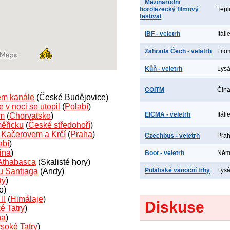
Mezinárodní
horolezecký filmový
Tepl
festival
IBF - veletrh
Itál
Zahrada Čech - veletrh
Lito
Kůň - veletrh
Lys
COITM
Čína
kém kanále
(České Budějovice)
 v noci se utopil
(
Polabí
)
EICMA - veletrh
Itáli
em
(
Chorvatsko
)
měřicku
(
České středohoří
)
i Kačerovem a Krčí
(
Praha
)
Czechbus - veletrh
Prah
abí
)
ina
)
Boot - veletrh
Něme
 Athabasca
(Skalisté hory)
u Santiaga
(Andy)
Polabské vánoční trhy
Lys
ty
)
o)
II
(
Himálaje
)
Diskuse
é Tatry
)
ha
)
soké Tatry
)