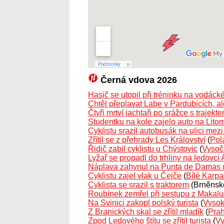
Černá vdova 2026
Hasič se utopil při tréninku na vodác
Chtěl přeplavat Labe v Pardubicích, ale
Čtyři mrtví jachtaři po srážce s trajekt
Studentku na kole zajelo auto na Lito
Cyklistu srazil autobusák na ulici mez
Zřítil se z přehrady Les Království
(
Pol
Řidič zabil cyklistu u Chýstovic
(
Vysoč
Lyžař se propadl do trhliny na ledovci
Náplava zahynul na Punta de Damas 
Cyklistu zajel vlak u Čejče
(
Bílé Karpa
Cyklista se srazil s traktorem
(Brněnsk
Roubínek zemřel při sestupu z Makalu 
Na Svinici zakopl polský turista
(
Vysok
Z Branických skal se zřítil mladík
(
Pra
Zpod Ledového štítu se zřítil turista
(
Vy