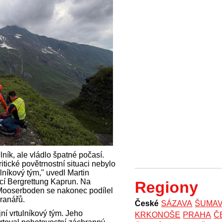
lník, ale vládlo špatné počasí.
kritické povětrnostní situaci nebylo
níkový tým," uvedl Martin
cí Bergrettung Kaprun. Na
Regiony
 Mooserboden se nakonec podílel
hranářů.
České
SÁZAVA
ŠUMA
í vrtulníkový tým. Jeho
KRKONOŠE
PRAHA
Č