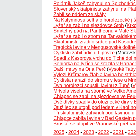
Polárník Jakeš zahynul na Špicberká
Slovenský skialpinista zahynul na Plat
Zabil se pádem ze skály
Na Kalymnosu selhalo horolezecké jiš
Lyžař se zabil na sjezdovce Stoh
(
Krk
Smrtelný pád na Pantheonu v Malé Sk
Lyžař se zabil o strom na Tanvaldské
Skialpinistu zradilo srdce pod Kosodr
Tragická lavina v Mengusovské dolině
Cyklistu zabil řidič u Lipovce
(Moravský
Spadl z Kasprova vrchu do Tiché doli
Seniorka na lyžích se srazila v Harra
Další mrtvý na Orla Perč
(
Vysoké Tatry
Vylezl Krčmarov žlab a lavina ho strhl
Cyklista narazil do stromu v lese u Mří
Dva horolezci spustili lavinu z Tupé
(
V
Mrtvola visela na stromě ve Velké Ame
Chlapec se zabil na sjezdovce ve Feu
Dvě dívky spadly do otužilecké díry v 
Otužilec se utopil pod ledem v Kaolin
Tři skialpinisté zahynuli pod lavinou 
Chlapce zabila lavina v Bad Gastein př
Bruslař se utopil ve Vranovské přehra
2025
-
2024
-
2023
-
2022
-
2021
-
202