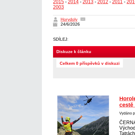
2015
-
2014
-
2013
-
2012
-
2011
-
201
2003
Horydoly
24/6/2026
SDÍLEJ:
Diskuze k článku
Celkem 0 příspěvků v diskuzi
Horol
cestě
Vydáno p
ČERNÁ
Východ
Tatrác