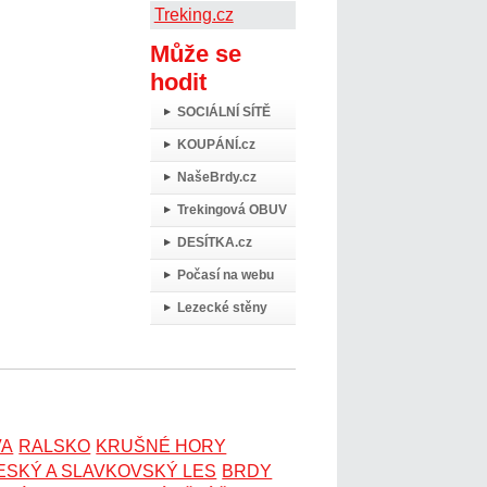
Treking.cz
Může se
hodit
SOCIÁLNÍ SÍTĚ
KOUPÁNÍ.cz
NašeBrdy.cz
Trekingová OBUV
DESÍTKA.cz
Počasí na webu
Lezecké stěny
VA
RALSKO
KRUŠNÉ HORY
ESKÝ A SLAVKOVSKÝ LES
BRDY