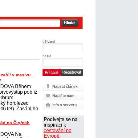
uživatel
heslo
zabil v masivu
m
DOVA Během
Napsat článek
prvovýstup poblíž
Napište nám
erbrum
ský horolezec
Info o serveru
6 let). Zasáhl ho
Podívejte se na
pád na Čtyřech
inspiraci k
cestování po
DOVA Na
Evropě
.