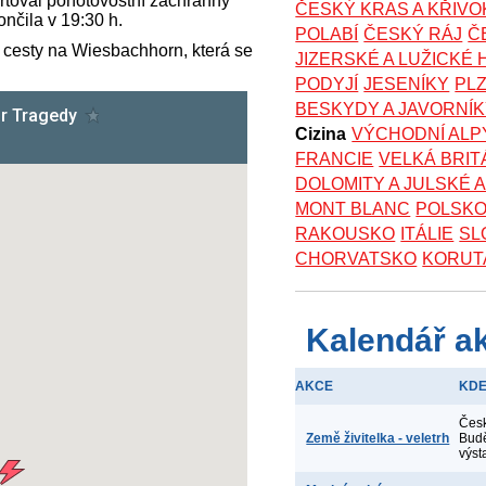
ortoval pohotovostní záchranný
ČESKÝ KRAS A KŘIV
ončila v 19:30 h.
POLABÍ
ČESKÝ RÁJ
Č
 cesty na Wiesbachhorn, která se
JIZERSKÉ A LUŽICKÉ
PODYJÍ
JESENÍKY
PL
BESKYDY A JAVORNÍ
Cizina
VÝCHODNÍ ALP
FRANCIE
VELKÁ BRIT
DOLOMITY A JULSKÉ 
MONT BLANC
POLSK
RAKOUSKO
ITÁLIE
SL
CHORVATSKO
KORUT
Kalendář a
AKCE
KD
Čes
Země živitelka - veletrh
Budě
výst