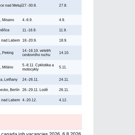
ice nad Metují
27.-30.8.
27.8.
ie, Misano
4.-6.9.
4.9.
měřice
11.-16.9.
11.9.
á nad Labem
18.-20.9.
18.9.
14.-16.10. veletrh
, Peking
14.10.
cestovního ruchu
5.-8.11. Cyklistika a
e, Miláno
5.11.
motocykly
a, Letňany
24.-26.11.
24.11.
cko, Berlín
26.-29.11. Lodě
26.11.
á nad Labem
4.-20.12.
4.12.
canada job vacancies 2026, 6.8.2026