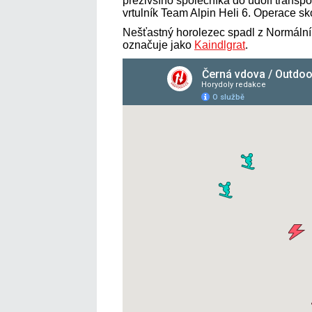
přeživšího společníka do údolí transp
vrtulník Team Alpin Heli 6. Operace sk
Nešťastný horolezec spadl z Normální
označuje jako
Kaindlgrat
.