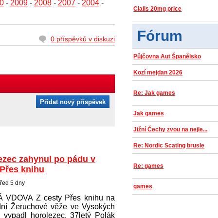
0
-
2009
-
2008
-
2007
-
2004
-
Cialis 20mg price
Fórum
0 příspěvků v diskuzi
Půjčovna Aut Španělsko
Kozí mejdan 2026
Re: Jak games
Přidat nový příspěvek
Jak games
Jižní Čechy zvou na nejle...
Re: Nordic Scating brusle
ezec zahynul po pádu v
Re: games
 Přes knihu
řed 5 dny
games
 VDOVA Z cesty Přes knihu na
ní Žeruchové věže ve Vysokých
h vypadl horolezec. 37letý Polák