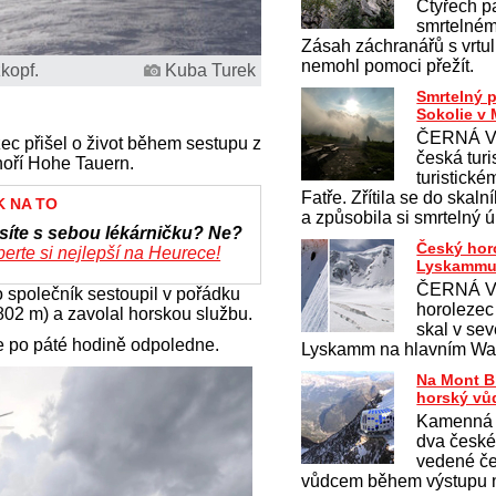
Čtyřech pa
smrtelném
Zásah záchranářů s vrtu
nemohl pomoci přežít.
kopf.
Kuba Turek
Smrtelný 
Sokolie v 
ČERNÁ V
c přišel o život během sestupu z
česká turi
hoří Hohe Tauern.
turistick
Fatře. Zřítila se do skaln
K NA TO
a způsobila si smrtelný 
síte s sebou lékárničku? Ne?
Český hor
erte si nejlepší na Heurece!
Lyskamm
ČERNÁ V
ho společník sestoupil v pořádku
horolezec 
02 m) a zavolal horskou službu.
skal v sev
e po páté hodině odpoledne.
Lyskamm na hlavním Wa
Na Mont B
horský vů
Kamenná 
dva české
vedené č
vůdcem během výstupu n