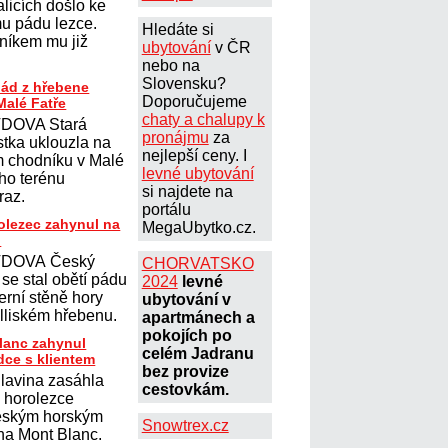
licích došlo ke
u pádu lezce.
Hledáte si
lníkem mu již
ubytování
v ČR
nebo na
Slovensku?
pád z hřebene
Doporučujeme
Malé Fatře
chaty a chalupy k
DOVA Stará
pronájmu
za
stka uklouzla na
nejlepší ceny. I
ém chodníku v Malé
levné ubytování
ího terénu
si najdete na
úraz.
portálu
olezec zahynul na
MegaUbytko.cz.
u
DOVA Český
CHORVATSKO
se stal obětí pádu
2024
levné
erní stěně hory
ubytování v
lliském hřebenu.
apartmánech a
pokojích po
lanc zahynul
celém Jadranu
dce s klientem
bez provize
lavina zasáhla
cestovkám.
 horolezce
eským horským
Snowtrex.cz
a Mont Blanc.