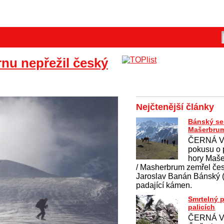
nu nepřežil český
Nejčtenější články
Bánský se 
Mašerbru
ČERNÁ V
pokusu o 
hory Maš
/ Masherbrum zemřel če
Jaroslav Banán Bánský (4
padající kámen.
Smrtelný 
palicích
ČERNÁ V