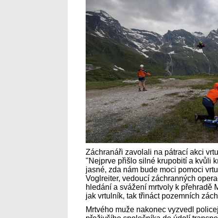
Záchranáři zavolali na pátrací akci vrtu
"Nejprve přišlo silné krupobití a kvůli 
jasné, zda nám bude moci pomoci vrtul
Voglreiter, vedoucí záchranných opera
hledání a svážení mrtvoly k přehradě
jak vrtulník, tak třináct pozemních zác
Mrtvého muže nakonec vyzvedl policejn