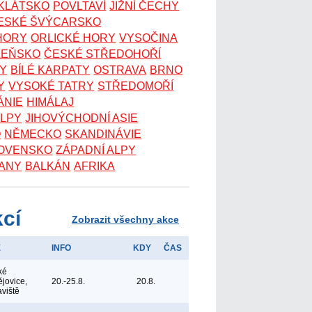
OKLÁTSKO
POVLTAVÍ
JIŽNÍ ČECHY
ESKÉ ŠVÝCARSKO
 HORY
ORLICKÉ HORY
VYSOČINA
ZEŇSKO
ČESKÉ STŘEDOHOŘÍ
KY
BÍLÉ KARPATY
OSTRAVA
BRNO
Y
VYSOKÉ TATRY
STŘEDOMOŘÍ
ÁNIE
HIMÁLAJ
ALPY
JIHOVÝCHODNÍ ASIE
O
NĚMECKO
SKANDINÁVIE
OVENSKO
ZÁPADNÍ ALPY
ANY
BALKÁN
AFRIKA
kcí
Zobrazit všechny akce
E
INFO
KDY
ČAS
ké
jovice,
20.-25.8.
20.8.
aviště