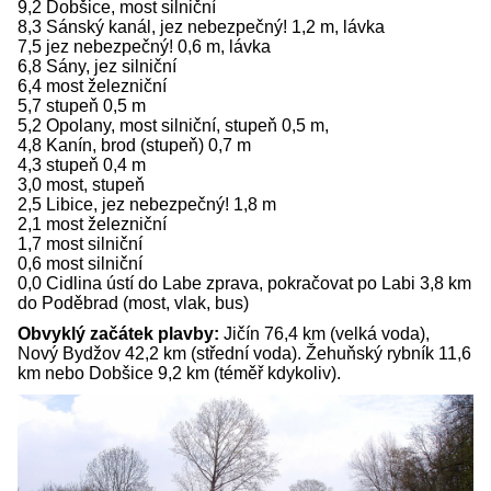
9,2 Dobšice, most silniční
8,3 Sánský kanál, jez nebezpečný! 1,2 m, lávka
7,5 jez nebezpečný! 0,6 m, lávka
6,8 Sány, jez silniční
6,4 most železniční
5,7 stupeň 0,5 m
5,2 Opolany, most silniční, stupeň 0,5 m,
4,8 Kanín, brod (stupeň) 0,7 m
4,3 stupeň 0,4 m
3,0 most, stupeň
2,5 Libice, jez nebezpečný! 1,8 m
2,1 most železniční
1,7 most silniční
0,6 most silniční
0,0 Cidlina ústí do Labe zprava, pokračovat po Labi 3,8 km
do Poděbrad (most, vlak, bus)
Obvyklý začátek plavby:
Jičín 76,4 km (velká voda),
Nový Bydžov 42,2 km (střední voda). Žehuňský rybník 11,6
km nebo Dobšice 9,2 km (téměř kdykoliv).