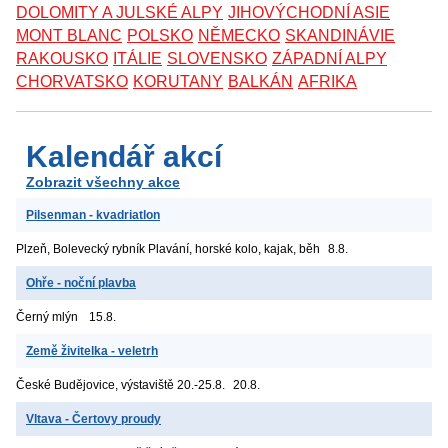
DOLOMITY A JULSKÉ ALPY
JIHOVÝCHODNÍ ASIE
MONT BLANC
POLSKO
NĚMECKO
SKANDINÁVIE
RAKOUSKO
ITÁLIE
SLOVENSKO
ZÁPADNÍ ALPY
CHORVATSKO
KORUTANY
BALKÁN
AFRIKA
Kalendář akcí
Zobrazit všechny akce
Pilsenman - kvadriatlon
Plzeň, Bolevecký rybník
Plavání, horské kolo, kajak, běh
8.8.
Ohře - noční plavba
Černý mlýn
15.8.
Země živitelka - veletrh
České Budějovice, výstaviště
20.-25.8.
20.8.
Vltava - Čertovy proudy