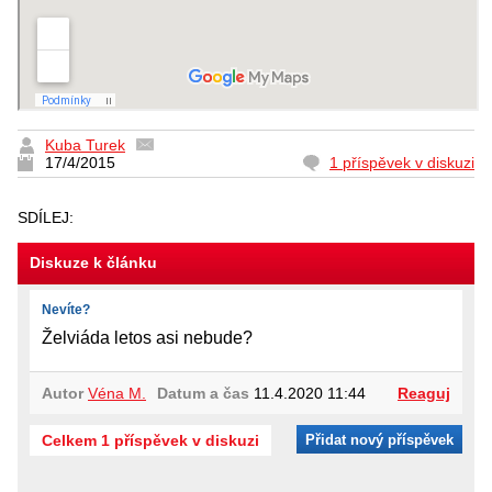
Kuba Turek
17/4/2015
1 příspěvek v diskuzi
SDÍLEJ:
Diskuze k článku
Nevíte?
Želviáda letos asi nebude?
Autor
Véna M.
Datum a čas
11.4.2020 11:44
Reaguj
Celkem 1 příspěvek v diskuzi
Přidat nový příspěvek