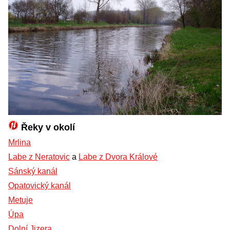
Řeky v okolí
Mrlina
Labe z Neratovic
a
Labe z Dvora Králové
Sánský kanál
Opatovický kanál
Metuje
Úpa
Dolní Jizera