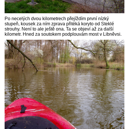
Po necelých dvou kilometrech přejíždím první nízký
stupeň, kousek za ním zprava přitéká koryto od Steklé
strouhy. Není to ale ještě ona. Ta se objeví až za další
kilometr. Hned za soutokem podplouvám most v Libněvsi.