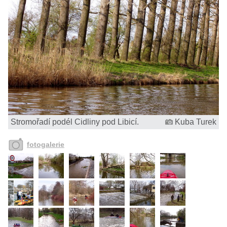
Stromořadí podél Cidliny pod Libicí.
Kuba Turek
fotogalerie