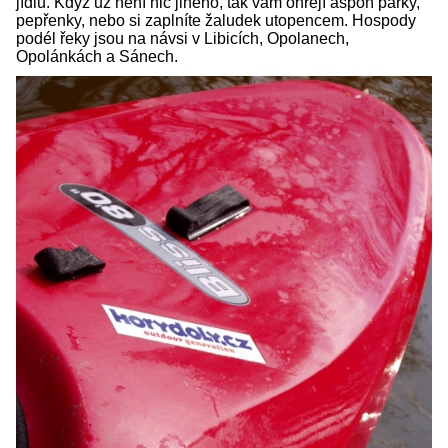
jídlu. Když už není nic jiného, tak vám ohřejí aspoň párky,
pepřenky, nebo si zaplníte žaludek utopencem. Hospody
podél řeky jsou na návsi v Libicích, Opolanech,
Opolánkách a Sánech.