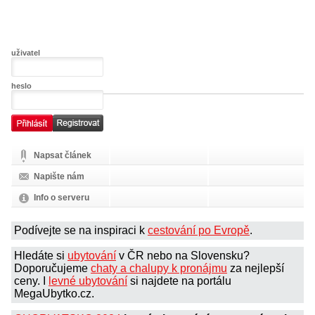
uživatel
heslo
Napsat článek
Napište nám
Info o serveru
Podívejte se na inspiraci k
cestování po Evropě
.
Hledáte si
ubytování
v ČR nebo na Slovensku?
Doporučujeme
chaty a chalupy k pronájmu
za nejlepší
ceny. I
levné ubytování
si najdete na portálu
MegaUbytko.cz.