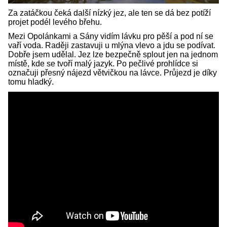
Za zatáčkou čeká další nízký jez, ale ten se dá bez potíží
projet podél levého břehu.
Mezi Opolánkami a Sány vidím lávku pro pěší a pod ní se
vaří voda. Raději zastavuji u mlýna vlevo a jdu se podívat.
Dobře jsem udělal. Jez lze bezpečně splout jen na jednom
místě, kde se tvoří malý jazyk. Po pečlivé prohlídce si
označuji přesný nájezd větvičkou na lávce. Průjezd je díky
tomu hladký.