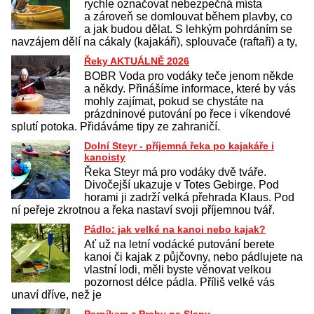
rychle označovat nebezpečná místa
a zároveň se domlouvat během plavby, co
a jak budou dělat. S lehkým pohrdáním se
navzájem dělí na cákaly (kajakáři), splouvače (raftaři) a ty,
Řeky AKTUÁLNĚ 2026
BOBR Voda pro vodáky teče jenom někde
a někdy. Přinášíme informace, které by vás
mohly zajímat, pokud se chystáte na
prázdninové putování po řece i víkendové
splutí potoka. Přidáváme tipy ze zahraničí.
Dolní Steyr - příjemná řeka po kajakáře i
kanoisty
Řeka Steyr má pro vodáky dvě tváře.
Divočejší ukazuje v Totes Gebirge. Pod
horami ji zadrží velká přehrada Klaus. Pod
ní peřeje zkrotnou a řeka nastaví svoji příjemnou tvář.
Pádlo: jak velké na kanoi nebo kajak?
Ať už na letní vodácké putování berete
kanoi či kajak z půjčovny, nebo pádlujete na
vlastní lodi, měli byste věnovat velkou
pozornost délce pádla. Příliš velké vás
unaví dříve, než je