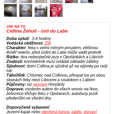
JAK NA TO
Cidlina
Žehuň - ústí do Labe
Doba splutí:
3-4 hodiny
Vodácká obtížnost:
ZW
Charakter:
řeka s velmi mírným proudem, většinou
téměř neteče, před ústím do Labe může vadit protivítr
Riziko:
dva nebezpečné jezy v Opolánkách a Libicích
Znalosti:
kormidelník musí ovládat základní záběry
Sjízdnost:
dolní Cidlina je sjízdná až na výjimky po celý
rok
Tábořiště:
Chlumec nad Cidlinou, přespat lze po obou
stranách řeky mezi Libicemi a soutokem s Labem
Půjčovny:
viz
seznam
Horydoly
Doprava:
osobním autem do všech vesnic na řece,
železnice křižuje řeku v Opolanech, autobusy jezdí
především ve všední dny
Doporučené vybavení
Jezerní kajak nebo
otevřená kanoe
,
pádlo
,
plovací