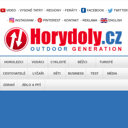
VIDEO
-
VYSOKÉ TATRY
-
REGIONY
-
FERÁTY
-
FACEBOOK
-
TWITTER
-
INSTAGRAM
-
PINTEREST
-
KONTAKT
-
REKLAMA
-
ENGLISH
HOROLEZCI
VODÁCI
CYKLISTÉ
BĚŽCI
TURISTÉ
CESTOVATELÉ
LYŽAŘI
DĚTI
BUSINESS
TEST
MÉDIA
ZDRAVÍ
JÍDLO A PITÍ