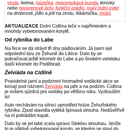
vesta
, helma,
házečka
,
nepromokavá bunda
, tenisky
nebo
neoprenové boty
,
funkční prádlo
,
malý lodní pytel
na drobnosti, jídlo a pití na cestu, lékárnička,
mobil
.
AKTUALIZACE
Dolní Cidlina teče v napřímeném a
mnohdy vybetonovaném korytě.
Od rybníka do Labe
Na řece se dá strávit tři dny pádlováním. Já jsem sjel
odpolední túru ze Žehuně do Libice. Dalo by se
pokračovat ještě kilometr do Labe a po širokém veletoku
další kilometr do Poděbrad.
Želviáda na Cidlině
Pravidelné jarní a podzimní hromadné vodácké akce se
konají pod názvem
Želviáda
na jaře a na podzim. Cidlina
je ovšem sjízdná pro vodáky po většinu roku. Vyzkouším
to!
Auto nechávám na silnici uprostřed hráze Žehuňského
rybníka. Zpod stavidla vytéká špinavá strouha. Nedůvěřivě
na ní pokládám kajak.
Dalo by se jet také zcela vpravo Steklou strouhou. Jenže
to je ošklivě vybetonované koryto, ve kterém se staví do