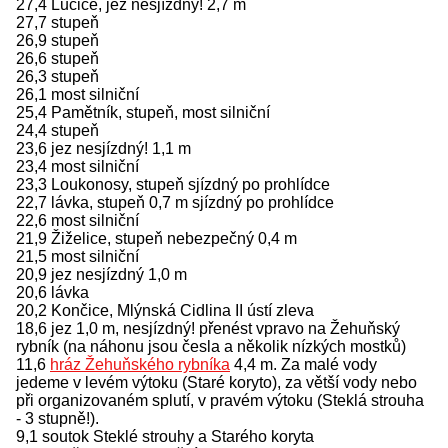
27,4 Lučice, jez nesjízdný! 2,7 m
27,7 stupeň
26,9 stupeň
26,6 stupeň
26,3 stupeň
26,1 most silniční
25,4 Pamětník, stupeň, most silniční
24,4 stupeň
23,6 jez nesjízdný! 1,1 m
23,4 most silniční
23,3 Loukonosy, stupeň sjízdný po prohlídce
22,7 lávka, stupeň 0,7 m sjízdný po prohlídce
22,6 most silniční
21,9 Žiželice, stupeň nebezpečný 0,4 m
21,5 most silniční
20,9 jez nesjízdný 1,0 m
20,6 lávka
20,2 Končice, Mlýnská Cidlina II ústí zleva
18,6 jez 1,0 m, nesjízdný! přenést vpravo na Žehuňský
rybník (na náhonu jsou česla a několik nízkých mostků)
11,6
hráz Žehuňského rybníka
4,4 m. Za malé vody
jedeme v levém výtoku (Staré koryto), za větší vody nebo
při organizovaném splutí, v pravém výtoku (Steklá strouha
- 3 stupně!).
9,1 soutok Steklé strouhy a Starého koryta