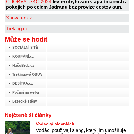
CHORVATSKO 2024
levné ubytování v apartmánech a
pokojích po celém Jadranu bez provize cestovkám.
Snowtrex.cz
Treking.cz
Může se hodit
SOCIÁLNÍ SÍTĚ
KOUPÁNÍ.cz
NašeBrdy.cz
Trekingová OBUV
DESÍTKA.cz
Počasí na webu
Lezecké stěny
Nejčtenější články
Vodácký slovníček
Vodáci používají slang, který jim umožňuje