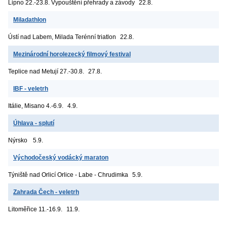
Lipno
22.-23.8. Vypouštění přehrady a závody
22.8.
Miladathlon
Ústí nad Labem, Milada
Terénní triatlon
22.8.
Mezinárodní horolezecký filmový festival
Teplice nad Metují
27.-30.8.
27.8.
IBF - veletrh
Itálie, Misano
4.-6.9.
4.9.
Úhlava - splutí
Nýrsko
5.9.
Východočeský vodácký maraton
Týniště nad Orlicí
Orlice - Labe - Chrudimka
5.9.
Zahrada Čech - veletrh
Litoměřice
11.-16.9.
11.9.