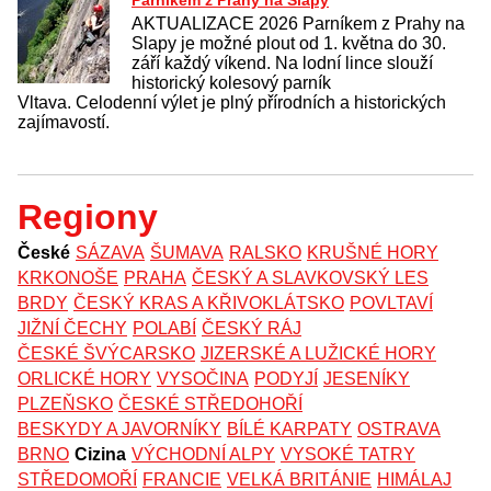
Parníkem z Prahy na Slapy
AKTUALIZACE 2026 Parníkem z Prahy na
Slapy je možné plout od 1. května do 30.
září každý víkend. Na lodní lince slouží
historický kolesový parník
Vltava. Celodenní výlet je plný přírodních a historických
zajímavostí.
Regiony
České
SÁZAVA
ŠUMAVA
RALSKO
KRUŠNÉ HORY
KRKONOŠE
PRAHA
ČESKÝ A SLAVKOVSKÝ LES
BRDY
ČESKÝ KRAS A KŘIVOKLÁTSKO
POVLTAVÍ
JIŽNÍ ČECHY
POLABÍ
ČESKÝ RÁJ
ČESKÉ ŠVÝCARSKO
JIZERSKÉ A LUŽICKÉ HORY
ORLICKÉ HORY
VYSOČINA
PODYJÍ
JESENÍKY
PLZEŇSKO
ČESKÉ STŘEDOHOŘÍ
BESKYDY A JAVORNÍKY
BÍLÉ KARPATY
OSTRAVA
BRNO
Cizina
VÝCHODNÍ ALPY
VYSOKÉ TATRY
STŘEDOMOŘÍ
FRANCIE
VELKÁ BRITÁNIE
HIMÁLAJ