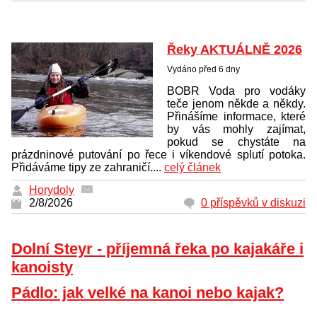
Řeky AKTUÁLNĚ 2026
Vydáno před 6 dny
BOBR Voda pro vodáky
teče jenom někde a někdy.
Přinášíme informace, které
by vás mohly zajímat,
pokud se chystáte na
prázdninové putování po řece i víkendové splutí potoka.
Přidáváme tipy ze zahraničí....
celý článek
Horydoly
2/8/2026
0 příspěvků v diskuzi
Dolní Steyr - příjemná řeka po kajakáře i
kanoisty
Pádlo: jak velké na kanoi nebo kajak?