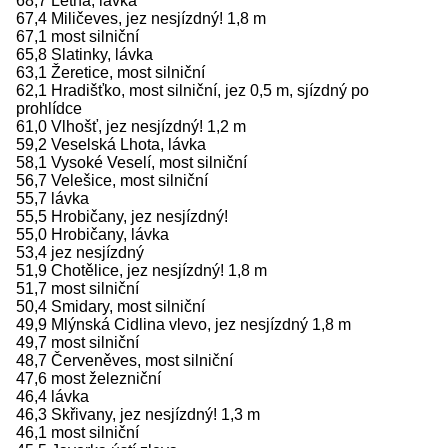
68,7 Letná, lávka
67,4 Miličeves, jez nesjízdný! 1,8 m
67,1 most silniční
65,8 Slatinky, lávka
63,1 Žeretice, most silniční
62,1 Hradišťko, most silniční, jez 0,5 m, sjízdný po
prohlídce
61,0 Vlhošť, jez nesjízdný! 1,2 m
59,2 Veselská Lhota, lávka
58,1 Vysoké Veselí, most silniční
56,7 Velešice, most silniční
55,7 lávka
55,5 Hrobičany, jez nesjízdný!
55,0 Hrobičany, lávka
53,4 jez nesjízdný
51,9 Chotělice, jez nesjízdný! 1,8 m
51,7 most silniční
50,4 Smidary, most silniční
49,9 Mlýnská Cidlina vlevo, jez nesjízdný 1,8 m
49,7 most silniční
48,7 Červeněves, most silniční
47,6 most železniční
46,4 lávka
46,3 Skřivany, jez nesjízdný! 1,3 m
46,1 most silniční