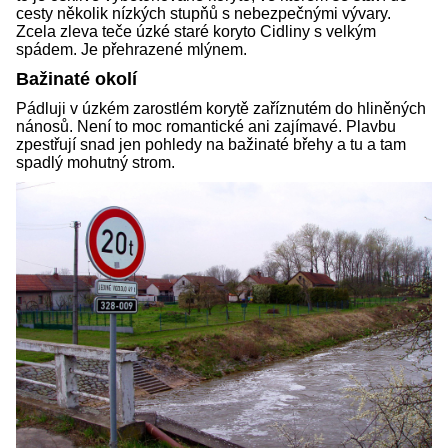
cesty několik nízkých stupňů s nebezpečnými vývary.
Zcela zleva teče úzké staré koryto Cidliny s velkým
spádem. Je přehrazené mlýnem.
Bažinaté okolí
Pádluji v úzkém zarostlém korytě zaříznutém do hliněných
nánosů. Není to moc romantické ani zajímavé. Plavbu
zpestřují snad jen pohledy na bažinaté břehy a tu a tam
spadlý mohutný strom.