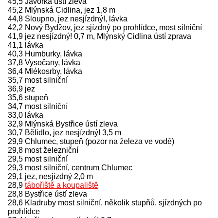
45,5 Javorka ústí zleva
45,2 Mlýnská Cidlina, jez 1,8 m
44,8 Sloupno, jez nesjízdný!, lávka
42,2 Nový Bydžov, jez sjízdný po prohlídce, most silniční
41,9 jez nesjízdný! 0,7 m, Mlýnský Cidlina ústí zprava
41,1 lávka
40,3 Humburky, lávka
37,8 Vysočany, lávka
36,4 Mlékosrby, lávka
35,7 most silniční
36,9 jez
35,6 stupeň
34,7 most silniční
33,0 lávka
32,9 Mlýnská Bystřice ústí zleva
30,7 Bělidlo, jez nesjízdný! 3,5 m
29,9 Chlumec, stupeň (pozor na železa ve vodě)
29,8 most železniční
29,5 most silniční
29,3 most silniční, centrum Chlumec
29,1 jez, nesjízdný 2,0 m
28,9
tábořiště a koupaliště
28,8 Bystřice ústí zleva
28,6 Kladruby most silniční, několik stupňů, sjízdných po
prohlídce