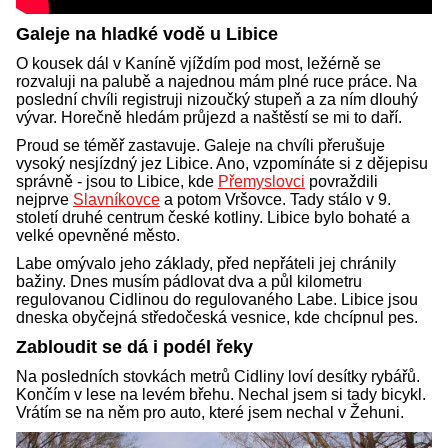
Galeje na hladké vodě u Libice
O kousek dál v Kaníně vjíždím pod most, ležérně se
rozvaluji na palubě a najednou mám plné ruce práce. Na
poslední chvíli registruji nizoučký stupeň a za ním dlouhý
vývar. Horečně hledám průjezd a naštěstí se mi to daří.
Proud se téměř zastavuje. Galeje na chvíli přerušuje
vysoký nesjízdný jez Libice. Ano, vzpomínáte si z dějepisu
správně - jsou to Libice, kde
Přemyslovci
povraždili
nejprve
Slavníkovce
a potom Vršovce. Tady stálo v 9.
století druhé centrum české kotliny. Libice bylo bohaté a
velké opevněné město.
Labe omývalo jeho základy, před nepřáteli jej chránily
bažiny. Dnes musím pádlovat dva a půl kilometru
regulovanou Cidlinou do regulovaného Labe. Libice jsou
dneska obyčejná středočeská vesnice, kde chcípnul pes.
Zabloudit se dá i podél řeky
Na posledních stovkách metrů Cidliny loví desítky rybářů.
Končím v lese na levém břehu. Nechal jsem si tady bicykl.
Vrátím se na něm pro auto, které jsem nechal v Žehuni.