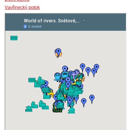
Vavřinecký potok