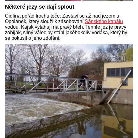
Některé jezy se dají splout
Cidlina pořád trochu teče. Zastaví se až nad jezem u
Opolánek, který slouží k zásobování
Sánského kanálu
vodou. Kajak vytahuji na pravý břeh. Tenhle jez je pravý
zabiják, silný válec by stáhl jakéhokoliv vodáka, který by
se pokusil o jeho zdolání.