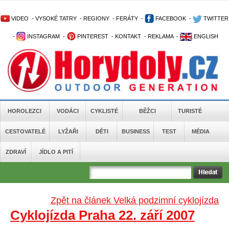
VIDEO
-
VYSOKÉ TATRY
-
REGIONY
-
FERÁTY
-
FACEBOOK
-
TWITTER
-
INSTAGRAM
-
PINTEREST
-
KONTAKT
-
REKLAMA
-
ENGLISH
HOROLEZCI
VODÁCI
CYKLISTÉ
BĚŽCI
TURISTÉ
CESTOVATELÉ
LYŽAŘI
DĚTI
BUSINESS
TEST
MÉDIA
ZDRAVÍ
JÍDLO A PITÍ
Zpět na článek Velká podzimní cyklojízda
Cyklojízda Praha 22. září 2007