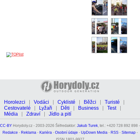
Horolezci
Vodáci
Cyklisté
Běžci
Turisté
Cestovatelé
Lyžaři
Děti
Business
Test
Média
Zdraví
Jídlo a pití
CC-BY
Horydoly.cz - 2003-2026 Šéfredaktor:
Jakub Turek
, tel.: +420 728 892 898 -
Redakce
-
Reklama
-
Kariéra
-
Osobní údaje
-
UpDown Media
-
RSS
-
Sitemap
-
ISSN 1801-9927