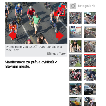
fotogalerie
Praha, cyklojízda 22. září 2007. Jan Šlechta
raději běží.
Kuba Turek
Manifestace za práva cyklistů v
hlavním městě.