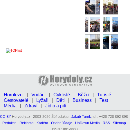
Horolezci
Vodáci
Cyklisté
Běžci
Turisté
Cestovatelé
Lyžaři
Děti
Business
Test
Média
Zdraví
Jídlo a pití
CC-BY
Horydoly.cz - 2003-2026 Šéfredaktor:
Jakub Turek
, tel.: +420 728 892 898 -
Redakce
-
Reklama
-
Kariéra
-
Osobní údaje
-
UpDown Media
-
RSS
-
Sitemap
-
ISSN 1801-9927