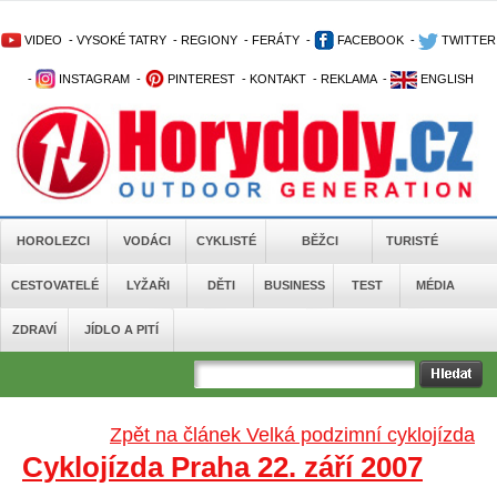
VIDEO
-
VYSOKÉ TATRY
-
REGIONY
-
FERÁTY
-
FACEBOOK
-
TWITTER
-
INSTAGRAM
-
PINTEREST
-
KONTAKT
-
REKLAMA
-
ENGLISH
HOROLEZCI
VODÁCI
CYKLISTÉ
BĚŽCI
TURISTÉ
CESTOVATELÉ
LYŽAŘI
DĚTI
BUSINESS
TEST
MÉDIA
ZDRAVÍ
JÍDLO A PITÍ
Zpět na článek Velká podzimní cyklojízda
Cyklojízda Praha 22. září 2007