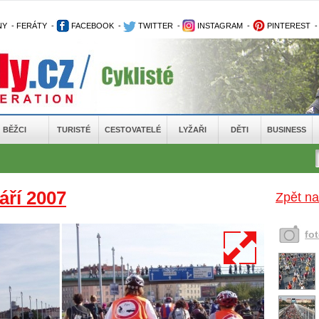
NY
-
FERÁTY
-
FACEBOOK
-
TWITTER
-
INSTAGRAM
-
PINTEREST
BĚŽCI
TURISTÉ
CESTOVATELÉ
LYŽAŘI
DĚTI
BUSINESS
áří 2007
Zpět na
fo