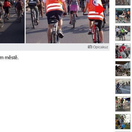
Opicakuz
ím městě.