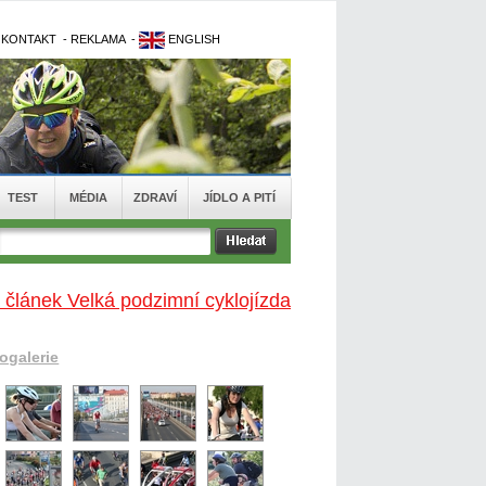
-
KONTAKT
-
REKLAMA
-
ENGLISH
TEST
MÉDIA
ZDRAVÍ
JÍDLO A PITÍ
 článek Velká podzimní cyklojízda
togalerie