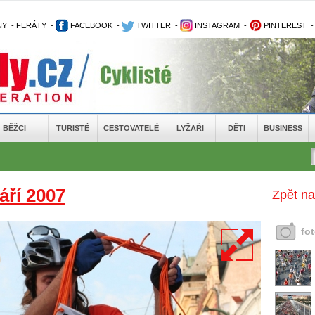
NY
-
FERÁTY
-
FACEBOOK
-
TWITTER
-
INSTAGRAM
-
PINTEREST
BĚŽCI
TURISTÉ
CESTOVATELÉ
LYŽAŘI
DĚTI
BUSINESS
áří 2007
Zpět na
fo