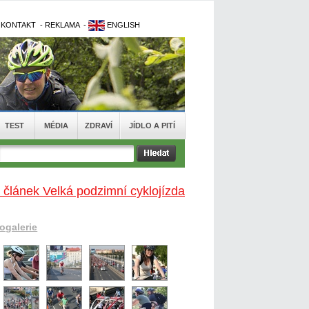
-
KONTAKT
-
REKLAMA
-
ENGLISH
TEST
MÉDIA
ZDRAVÍ
JÍDLO A PITÍ
 článek Velká podzimní cyklojízda
togalerie