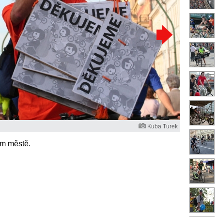
Kuba Turek
ím městě.