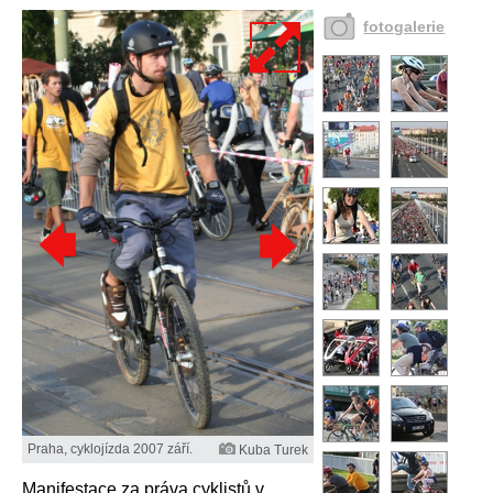
fotogalerie
Praha, cyklojízda 2007 září.
Kuba Turek
Manifestace za práva cyklistů v