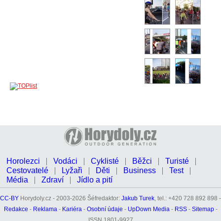
Horolezci
Vodáci
Cyklisté
Běžci
Turisté
Cestovatelé
Lyžaři
Děti
Business
Test
Média
Zdraví
Jídlo a pití
CC-BY
Horydoly.cz - 2003-2026 Šéfredaktor:
Jakub Turek
, tel.: +420 728 892 898 -
Redakce
-
Reklama
-
Kariéra
-
Osobní údaje
-
UpDown Media
-
RSS
-
Sitemap
-
ISSN 1801-9927