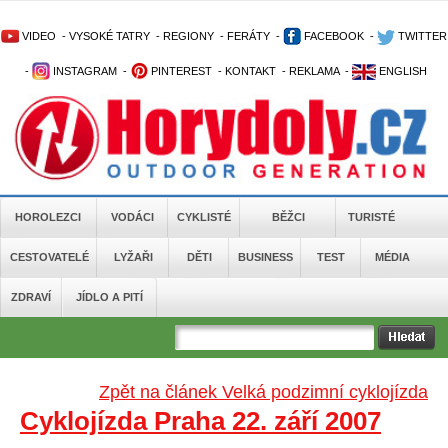
VIDEO
-
VYSOKÉ TATRY
-
REGIONY
-
FERÁTY
-
FACEBOOK
-
TWITTER
-
INSTAGRAM
-
PINTEREST
-
KONTAKT
-
REKLAMA
-
ENGLISH
HOROLEZCI
VODÁCI
CYKLISTÉ
BĚŽCI
TURISTÉ
CESTOVATELÉ
LYŽAŘI
DĚTI
BUSINESS
TEST
MÉDIA
ZDRAVÍ
JÍDLO A PITÍ
Zpět na článek Velká podzimní cyklojízda
Cyklojízda Praha 22. září 2007