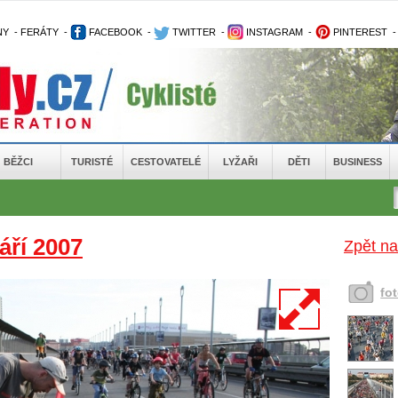
NY
-
FERÁTY
-
FACEBOOK
-
TWITTER
-
INSTAGRAM
-
PINTEREST
BĚŽCI
TURISTÉ
CESTOVATELÉ
LYŽAŘI
DĚTI
BUSINESS
áří 2007
Zpět na
fo