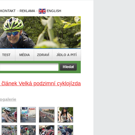
-
KONTAKT
-
REKLAMA
-
ENGLISH
TEST
MÉDIA
ZDRAVÍ
JÍDLO A PITÍ
 článek Velká podzimní cyklojízda
togalerie