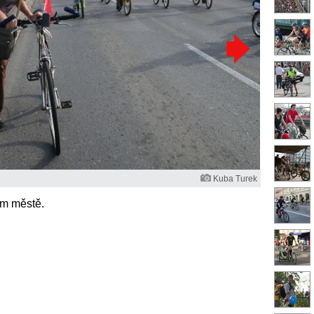
Kuba Turek
ím městě.