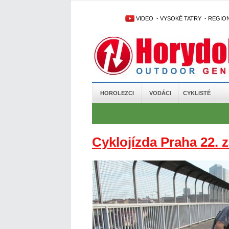
VIDEO
-
VYSOKÉ TATRY
-
REGIO
HOROLEZCI
VODÁCI
CYKLISTÉ
Cyklojízda Praha 22. z