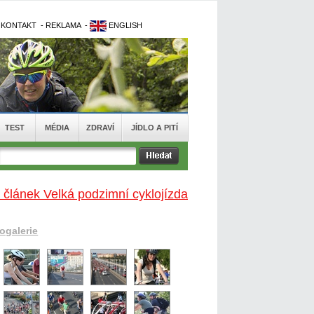
-
KONTAKT
-
REKLAMA
-
ENGLISH
TEST
MÉDIA
ZDRAVÍ
JÍDLO A PITÍ
 článek Velká podzimní cyklojízda
togalerie