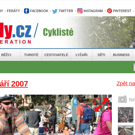
NY
-
FERÁTY
-
FACEBOOK
-
TWITTER
-
INSTAGRAM
-
PINTEREST
BĚŽCI
TURISTÉ
CESTOVATELÉ
LYŽAŘI
DĚTI
BUSINESS
áří 2007
Zpět na
fo