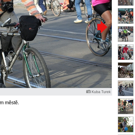
Kuba Turek
ím městě.