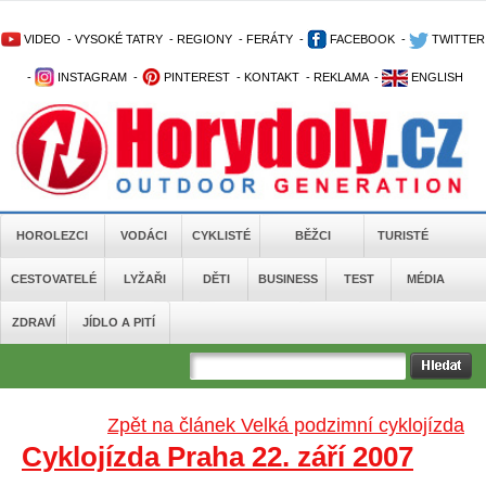
VIDEO
-
VYSOKÉ TATRY
-
REGIONY
-
FERÁTY
-
FACEBOOK
-
TWITTER
-
INSTAGRAM
-
PINTEREST
-
KONTAKT
-
REKLAMA
-
ENGLISH
HOROLEZCI
VODÁCI
CYKLISTÉ
BĚŽCI
TURISTÉ
CESTOVATELÉ
LYŽAŘI
DĚTI
BUSINESS
TEST
MÉDIA
ZDRAVÍ
JÍDLO A PITÍ
Zpět na článek Velká podzimní cyklojízda
Cyklojízda Praha 22. září 2007