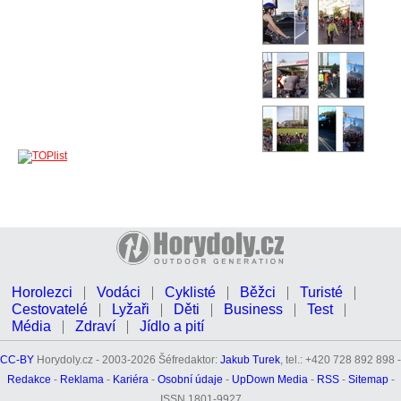
Horolezci
Vodáci
Cyklisté
Běžci
Turisté
Cestovatelé
Lyžaři
Děti
Business
Test
Média
Zdraví
Jídlo a pití
CC-BY
Horydoly.cz - 2003-2026 Šéfredaktor:
Jakub Turek
, tel.: +420 728 892 898 -
Redakce
-
Reklama
-
Kariéra
-
Osobní údaje
-
UpDown Media
-
RSS
-
Sitemap
-
ISSN 1801-9927