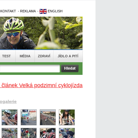
-
KONTAKT
-
REKLAMA
-
ENGLISH
TEST
MÉDIA
ZDRAVÍ
JÍDLO A PITÍ
 článek Velká podzimní cyklojízda
togalerie