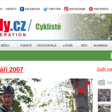
NY
-
FERÁTY
-
FACEBOOK
-
TWITTER
-
INSTAGRAM
-
PINTEREST
BĚŽCI
TURISTÉ
CESTOVATELÉ
LYŽAŘI
DĚTI
BUSINESS
áří 2007
Zpět na
fo