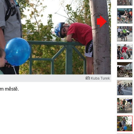
Kuba Turek
ím městě.