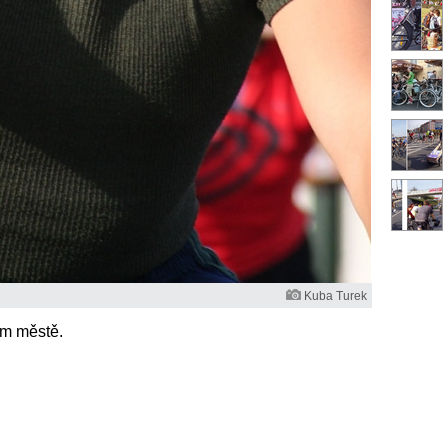
Kuba Turek
ím městě.