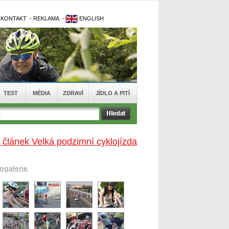
-
KONTAKT
-
REKLAMA
-
ENGLISH
TEST
MÉDIA
ZDRAVÍ
JÍDLO A PITÍ
 článek Velká podzimní cyklojízda
togalerie