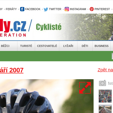
NY
-
FERÁTY
-
FACEBOOK
-
TWITTER
-
INSTAGRAM
-
PINTEREST
BĚŽCI
TURISTÉ
CESTOVATELÉ
LYŽAŘI
DĚTI
BUSINESS
áří 2007
Zpět na
fo