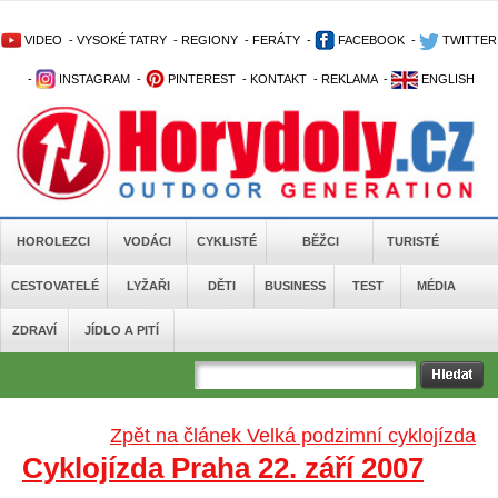
VIDEO
-
VYSOKÉ TATRY
-
REGIONY
-
FERÁTY
-
FACEBOOK
-
TWITTER
-
INSTAGRAM
-
PINTEREST
-
KONTAKT
-
REKLAMA
-
ENGLISH
HOROLEZCI
VODÁCI
CYKLISTÉ
BĚŽCI
TURISTÉ
CESTOVATELÉ
LYŽAŘI
DĚTI
BUSINESS
TEST
MÉDIA
ZDRAVÍ
JÍDLO A PITÍ
Zpět na článek Velká podzimní cyklojízda
Cyklojízda Praha 22. září 2007