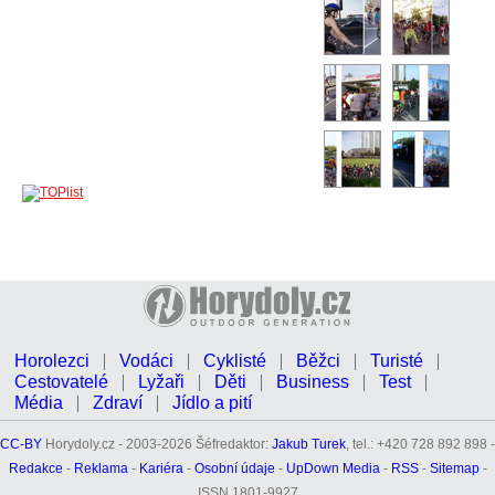
Horolezci
Vodáci
Cyklisté
Běžci
Turisté
Cestovatelé
Lyžaři
Děti
Business
Test
Média
Zdraví
Jídlo a pití
CC-BY
Horydoly.cz - 2003-2026 Šéfredaktor:
Jakub Turek
, tel.: +420 728 892 898 -
Redakce
-
Reklama
-
Kariéra
-
Osobní údaje
-
UpDown Media
-
RSS
-
Sitemap
-
ISSN 1801-9927