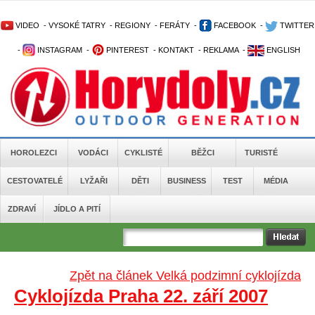
VIDEO
-
VYSOKÉ TATRY
-
REGIONY
-
FERÁTY
-
FACEBOOK
-
TWITTER
-
INSTAGRAM
-
PINTEREST
-
KONTAKT
-
REKLAMA
-
ENGLISH
HOROLEZCI
VODÁCI
CYKLISTÉ
BĚŽCI
TURISTÉ
CESTOVATELÉ
LYŽAŘI
DĚTI
BUSINESS
TEST
MÉDIA
ZDRAVÍ
JÍDLO A PITÍ
Zpět na článek Velká podzimní cyklojízda
Cyklojízda Praha 22. září 2007