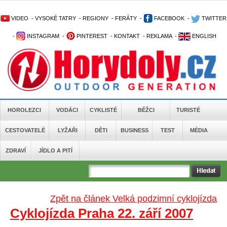
VIDEO
-
VYSOKÉ TATRY
-
REGIONY
-
FERÁTY
-
FACEBOOK
-
TWITTER
-
INSTAGRAM
-
PINTEREST
-
KONTAKT
-
REKLAMA
-
ENGLISH
HOROLEZCI
VODÁCI
CYKLISTÉ
BĚŽCI
TURISTÉ
CESTOVATELÉ
LYŽAŘI
DĚTI
BUSINESS
TEST
MÉDIA
ZDRAVÍ
JÍDLO A PITÍ
Zpět na článek Velká podzimní cyklojízda
Cyklojízda Praha 22. září 2007