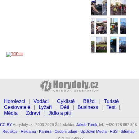
Horolezci
Vodáci
Cyklisté
Běžci
Turisté
Cestovatelé
Lyžaři
Děti
Business
Test
Média
Zdraví
Jídlo a pití
CC-BY
Horydoly.cz - 2003-2026 Šéfredaktor:
Jakub Turek
, tel.: +420 728 892 898 -
Redakce
-
Reklama
-
Kariéra
-
Osobní údaje
-
UpDown Media
-
RSS
-
Sitemap
-
ISSN 1801-9927