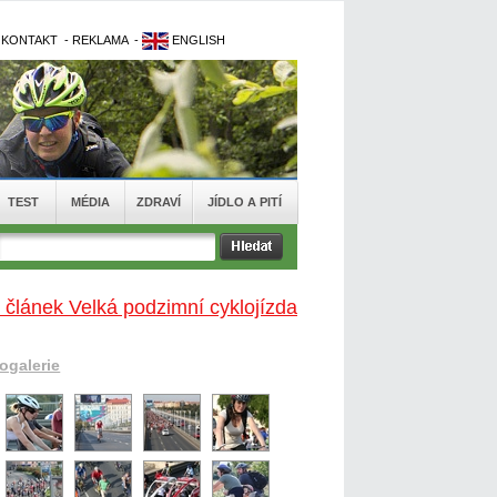
-
KONTAKT
-
REKLAMA
-
ENGLISH
TEST
MÉDIA
ZDRAVÍ
JÍDLO A PITÍ
 článek Velká podzimní cyklojízda
togalerie