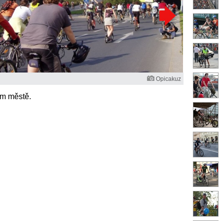
Opicakuz
ím městě.