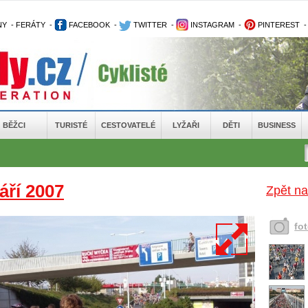
NY
-
FERÁTY
-
FACEBOOK
-
TWITTER
-
INSTAGRAM
-
PINTEREST
BĚŽCI
TURISTÉ
CESTOVATELÉ
LYŽAŘI
DĚTI
BUSINESS
áří 2007
Zpět na
fo