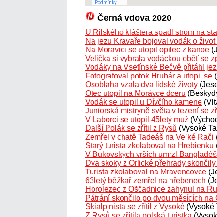
Černá vdova 2020
U Rilského kláštera spadl strom na stan
Na jezu Kravaře bojoval vodák o život
Na Moravici se utopil opilec z kanoe
(
Velička si vybrala vodáckou oběť se 
Vodáky na Vsetínské Bečvě přitáhl jez 
Fotografoval potok Hrubár a utopil se
(
Osoblaha vzala dva lidské životy
(Jese
Otec utopil na Morávce dceru
(Beskyd
Vodák se utopil u Dívčího kamene
(Vlt
Juniorská mistryně světa v lezení se zří
V Laborci se utopil 45letý muž
(Východ
Další Polák se zřítil z Rysů
(Vysoké Tat
Zemřel v chatě Tadeáš na Veľké Rači
Starý turista zkolaboval na Hrebienku
V Bukovských vrších umrzl Bangladéš
Dva skoky z Orlické přehrady skončily 
Turista zkolaboval na Mravencovce
(J
63letý běžkař zemřel na hřebenech
(J
Horolezec z Oščadnice zahynul na Ru
Pátrání skončilo po dvou měsících na 
Skialpinista se zřítil z Vysoké
(Vysoké T
Z Rysů se zřítila polská turistka
(Vysoké