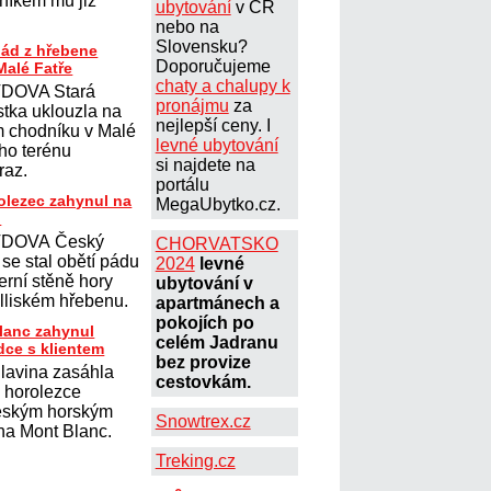
lníkem mu již
ubytování
v ČR
nebo na
Slovensku?
pád z hřebene
Doporučujeme
Malé Fatře
chaty a chalupy k
DOVA Stará
pronájmu
za
stka uklouzla na
nejlepší ceny. I
ém chodníku v Malé
levné ubytování
ího terénu
si najdete na
úraz.
portálu
olezec zahynul na
MegaUbytko.cz.
u
DOVA Český
CHORVATSKO
se stal obětí pádu
2024
levné
erní stěně hory
ubytování v
lliském hřebenu.
apartmánech a
pokojích po
lanc zahynul
celém Jadranu
dce s klientem
bez provize
lavina zasáhla
cestovkám.
 horolezce
eským horským
Snowtrex.cz
a Mont Blanc.
Treking.cz