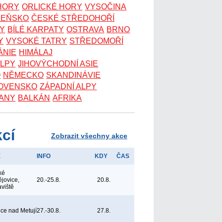
 HORY
ORLICKÉ HORY
VYSOČINA
ZEŇSKO
ČESKÉ STŘEDOHOŘÍ
KY
BÍLÉ KARPATY
OSTRAVA
BRNO
Y
VYSOKÉ TATRY
STŘEDOMOŘÍ
ÁNIE
HIMÁLAJ
ALPY
JIHOVÝCHODNÍ ASIE
O
NĚMECKO
SKANDINÁVIE
OVENSKO
ZÁPADNÍ ALPY
ANY
BALKÁN
AFRIKA
kcí
Zobrazit všechny akce
E
INFO
KDY
ČAS
ké
jovice,
20.-25.8.
20.8.
aviště
ice nad Metují
27.-30.8.
27.8.