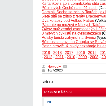
Kartarikov žlab z LomnIckého štítu zas
Pět mrtvých Čechů na sněžnicích
(Dac
Dominik Socha se zabil v Tatrách, jak 
6leté dítě se zřítilo z feráty Drachenw
Dva kolapsy pod Velkou Fatrou
(Velká
Pátranie po mužovi v Nízkych Tatrách
74letý muž zemřel osamocený v Lúčan
8 mrtvých cyklistů na cyklostezkách
(Č
Polský turista zahynul na Svinici
(Vyso
Bělorus se srazil na Chopku se Slov
Petar Introvič už nikdy nezahraje blue
2019
-
2018
-
2017
-
2016
-
2015
-
201
-
2012
-
2011
-
2010
-
2009
-
2008
-
20
Horydoly
16/7/2020
SDÍLEJ:
Diskuze k článku
Inu