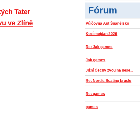
Fórum
kých Tater
vu ve Zlíně
Půjčovna Aut Španělsko
Kozí mejdan 2026
Re: Jak games
Jak games
Jižní Čechy zvou na nejle...
Re: Nordic Scating brusle
Re: games
games