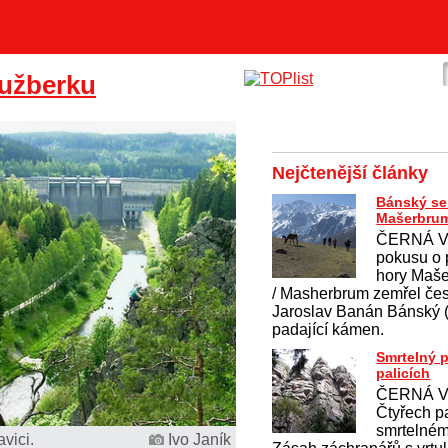
ružberku
Nejčtenější články
Bánský se 
Mašerbru
ČERNÁ V
pokusu o 
hory Maš
/ Masherbrum zemřel če
Jaroslav Banán Bánský (4
padající kámen.
Smrtelný 
palicích
ČERNÁ V
Čtyřech pa
smrtelném
vici.
Ivo Janík