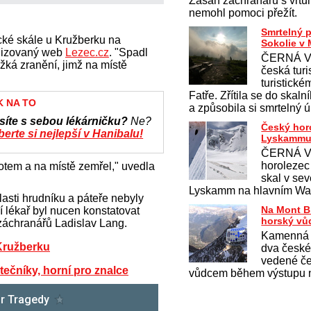
Zásah záchranářů s vrtu
nemohl pomoci přežít.
Smrtelný 
ké skále u Kružberku na
Sokolie v 
alizovaný web
Lezec.cz
. "Spadl
ČERNÁ V
ěžká zranění, jimž na místě
česká turi
turistick
Fatře. Zřítila se do skaln
K NA TO
a způsobila si smrtelný 
síte s sebou lékárničku?
Ne?
Český hor
erte si nejlepší v Hanibalu!
Lyskamm
ČERNÁ V
horolezec 
votem a na místě zemřel," uvedla
skal v sev
Lyskamm na hlavním Wa
asti hrudníku a páteře nebyly
Na Mont B
 lékař byl nucen konstatovat
horský vů
záchranářů Ladislav Lang.
Kamenná 
Kružberku
dva české
vedené č
tečníky, horní pro znalce
vůdcem během výstupu n