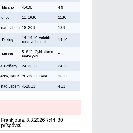
ie, Misano
4.-6.9.
4.9.
měřice
11.-16.9.
11.9.
á nad Labem
18.-20.9.
18.9.
14.-16.10. veletrh
, Peking
14.10.
cestovního ruchu
5.-8.11. Cyklistika a
e, Miláno
5.11.
motocykly
a, Letňany
24.-26.11.
24.11.
cko, Berlín
26.-29.11. Lodě
26.11.
á nad Labem
4.-20.12.
4.12.
Frankjoura, 8.8.2026 7:44, 30
příspěvků