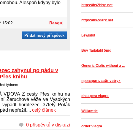
pomohou. Alespoň kdyby bylo
https://bs2blsp.net
https://bs2dark.net
 15:02
Reaguj
Přidat nový příspěvek
Lewiskit
Buy Tadalafil 5mg
Generic Cialis without a ...
ezec zahynul po pádu v
 Přes knihu
проверить сайт vetryx
řed týdnem
 VDOVA Z cesty Přes knihu na
cheapest viagra
ní Žeruchové věže ve Vysokých
h vypadl horolezec. 37letý Polák
pád nepřežil....
celý článek
Williamtic
0 příspěvků v diskuzi
order viagra