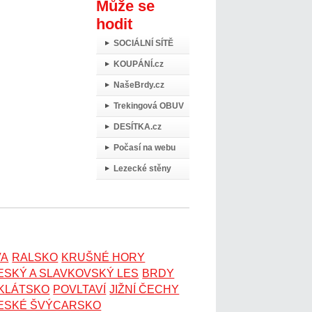
Může se
hodit
SOCIÁLNÍ SÍTĚ
KOUPÁNÍ.cz
NašeBrdy.cz
Trekingová OBUV
DESÍTKA.cz
Počasí na webu
Lezecké stěny
VA
RALSKO
KRUŠNÉ HORY
ESKÝ A SLAVKOVSKÝ LES
BRDY
OKLÁTSKO
POVLTAVÍ
JIŽNÍ ČECHY
ESKÉ ŠVÝCARSKO