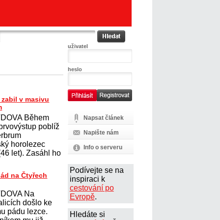
uživatel
heslo
zabil v masivu
m
DOVA Během
Napsat článek
prvovýstup poblíž
Napište nám
erbrum
ský horolezec
Info o serveru
6 let). Zasáhl ho
Podívejte se na
pád na Čtyřech
inspiraci k
cestování po
DOVA Na
Evropě
.
licích došlo ke
u pádu lezce.
Hledáte si