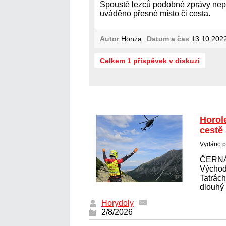
Spoustě lezců podobné zprávy ne
uváděno přesné místo či cesta.
Autor
Honza
Datum a čas
13.10.2022
Celkem 1 příspěvek v diskuzi
Horol
cestě
Vydáno p
ČERNÁ
Východ
Tatrác
dlouhý 
Horydoly
2/8/2026