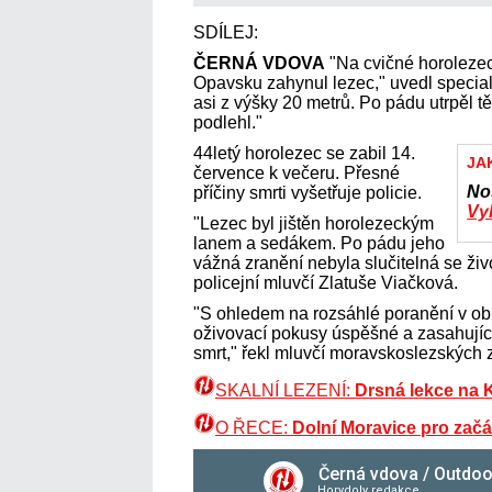
SDÍLEJ:
ČERNÁ VDOVA
"Na cvičné horolezec
Opavsku zahynul lezec," uvedl speci
asi z výšky 20 metrů. Po pádu utrpěl t
podlehl."
44letý horolezec se zabil 14.
JA
července k večeru. Přesné
No
příčiny smrti vyšetřuje policie.
Vyb
"Lezec byl jištěn horolezeckým
lanem a sedákem. Po pádu jeho
vážná zranění nebyla slučitelná se ži
policejní mluvčí Zlatuše Viačková.
"S ohledem na rozsáhlé poranění v obl
oživovací pokusy úspěšné a zasahující
smrt," řekl mluvčí moravskoslezských 
SKALNÍ LEZENÍ:
Drsná lekce na 
O ŘECE:
Dolní Moravice pro začá