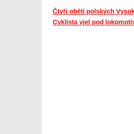
Čtyři oběti polských Vyso
Cyklista vjel pod lokomoti