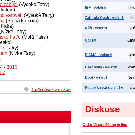
e zabíjel
(Vysoké Tatry)
IBF - veletrh
Itál
hstein)
ho varovali
(Vysoké Tatry)
Zahrada Čech - veletrh
Lito
and
(Solná komora)
 Fatra)
Kůň - veletrh
Lys
(Nízke Tatry)
ské Fatře
(Malá Fatra)
COITM
Čína
esko)
ké Tatry)
ákem
(Nízke Tatry)
EICMA - veletrh
Itáli
s
4
-
2013
Czechbus - veletrh
Prah
07
Boot - veletrh
Něme
Polabské vánoční trhy
Lys
1 příspěvek v diskuzi
Diskuse
Order Viagra 50 mg online