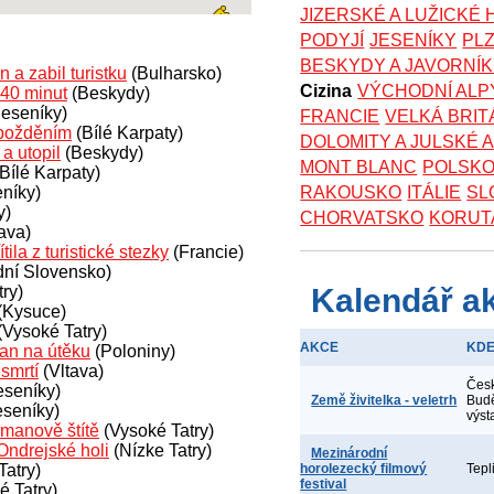
JIZERSKÉ A LUŽICKÉ
PODYJÍ
JESENÍKY
PL
BESKYDY A JAVORNÍ
 a zabil turistku
(Bulharsko)
Cizina
VÝCHODNÍ ALP
 40 minut
(Beskydy)
Jeseníky)
FRANCIE
VELKÁ BRIT
zpožděním
(Bílé Karpaty)
DOLOMITY A JULSKÉ 
a utopil
(Beskydy)
MONT BLANC
POLSK
Bílé Karpaty)
níky)
RAKOUSKO
ITÁLIE
SL
y)
CHORVATSKO
KORUT
ava)
tila z turistické stezky
(Francie)
ní Slovensko)
ry)
Kalendář a
(Kysuce)
(Vysoké Tatry)
AKCE
KD
an na útěku
(Poloniny)
smrtí
(Vltava)
Čes
eseníky)
Země živitelka - veletrh
Budě
eseníky)
výst
manově štítě
(Vysoké Tatry)
Ondrejské holi
(Nízke Tatry)
Mezinárodní
atry)
horolezecký filmový
Tepl
festival
 Tatry)