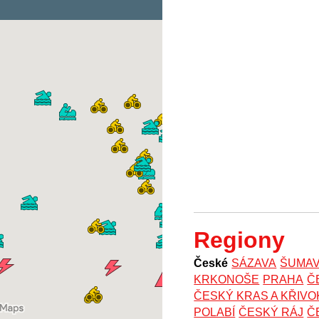
Regiony
České
SÁZAVA
ŠUMA
KRKONOŠE
PRAHA
Č
ČESKÝ KRAS A KŘIV
POLABÍ
ČESKÝ RÁJ
Č