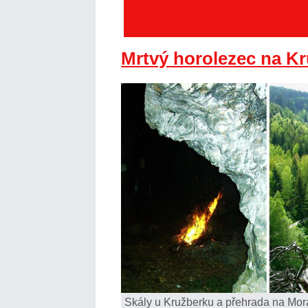
Mrtvý horolezec na K
Skály u Kružberku a přehrada na Mora