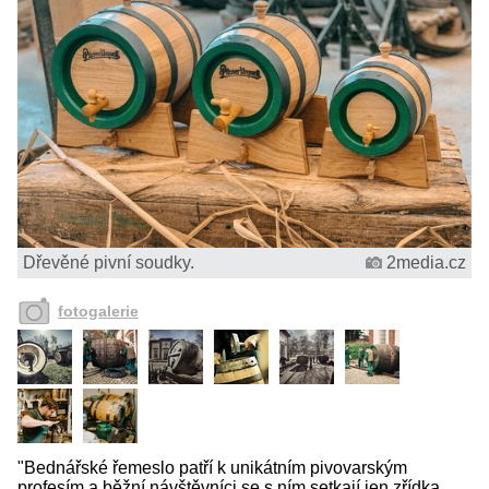
Dřevěné pivní soudky.
2media.cz
fotogalerie
"Bednářské řemeslo patří k unikátním pivovarským
profesím a běžní návštěvníci se s ním setkají jen zřídka.