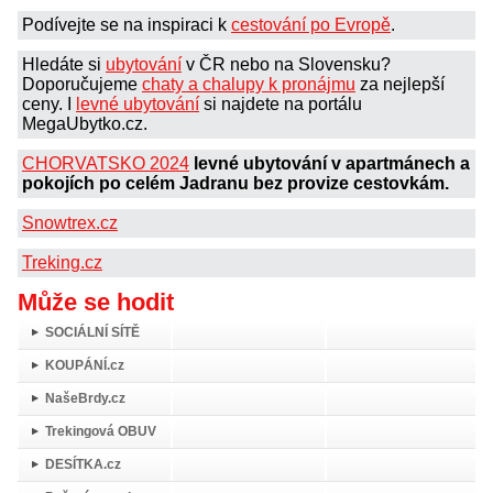
Podívejte se na inspiraci k
cestování po Evropě
.
Hledáte si
ubytování
v ČR nebo na Slovensku?
Doporučujeme
chaty a chalupy k pronájmu
za nejlepší
ceny. I
levné ubytování
si najdete na portálu
MegaUbytko.cz.
CHORVATSKO 2024
levné ubytování v apartmánech a
pokojích po celém Jadranu bez provize cestovkám.
Snowtrex.cz
Treking.cz
Může se hodit
SOCIÁLNÍ SÍTĚ
KOUPÁNÍ.cz
NašeBrdy.cz
Trekingová OBUV
DESÍTKA.cz