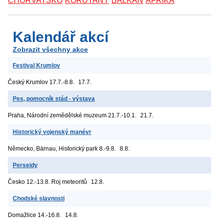
CHORVATSKO
KORUTANY
BALKÁN
AFRIKA
Kalendář akcí
Zobrazit všechny akce
Festival Krumlov
Český Krumlov
17.7.-8.8.
17.7.
Pes, pomocník stád - výstava
Praha, Národní zemědělské muzeum
21.7.-10.1.
21.7.
Historický vojenský manévr
Německo, Bärnau, Historický park
8.-9.8.
8.8.
Perseidy
Česko
12.-13.8. Roj meteoritů
12.8.
Chodské slavnosti
Domažlice
14.-16.8.
14.8.