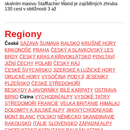
skalním masivu Stafflacher Wand je zajištěných zhruba
130 cest v obtížnosti 3 až
Regiony
České
SÁZAVA
ŠUMAVA
RALSKO
KRUŠNÉ HORY
KRKONOŠE
PRAHA
ČESKÝ A SLAVKOVSKÝ LES
BRDY
ČESKÝ KRAS A KŘIVOKLÁTSKO
POVLTAVÍ
JIŽNÍ ČECHY
POLABÍ
ČESKÝ RÁJ
ČESKÉ ŠVÝCARSKO
JIZERSKÉ A LUŽICKÉ HORY
ORLICKÉ HORY
VYSOČINA
PODYJÍ
JESENÍKY
PLZEŇSKO
ČESKÉ STŘEDOHOŘÍ
BESKYDY A JAVORNÍKY
BÍLÉ KARPATY
OSTRAVA
BRNO
Cizina
VÝCHODNÍ ALPY
VYSOKÉ TATRY
STŘEDOMOŘÍ
FRANCIE
VELKÁ BRITÁNIE
HIMÁLAJ
DOLOMITY A JULSKÉ ALPY
JIHOVÝCHODNÍ ASIE
MONT BLANC
POLSKO
NĚMECKO
SKANDINÁVIE
RAKOUSKO
ITÁLIE
SLOVENSKO
ZÁPADNÍ ALPY