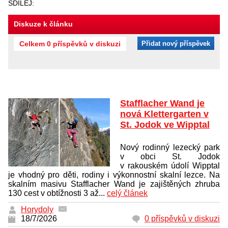
SDÍLEJ:
Diskuze k článku
Celkem 0 příspěvků v diskuzi
Přidat nový příspěvek
Stafflacher Wand je
nová Klettergarten v
St. Jodok ve Wipptal
Nový rodinný lezecký park
v obci St. Jodok
v rakouském údolí Wipptal
je vhodný pro děti, rodiny i výkonnostní skalní lezce. Na
skalním masivu Stafflacher Wand je zajištěných zhruba
130 cest v obtížnosti 3 až...
celý článek
Horydoly
18/7/2026
0 příspěvků v diskuzi