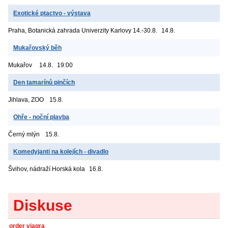
Exotické ptactvo - výstava
Praha, Botanická zahrada Univerzity Karlovy
14.-30.8.
14.8.
Mukařovský běh
Mukařov
14.8.
19:00
Den tamarínů pinčích
Jihlava, ZOO
15.8.
Ohře - noční plavba
Černý mlýn
15.8.
Komedyjanti na kolejích - divadlo
Švihov, nádraží
Horská kola
16.8.
Diskuse
order viagra