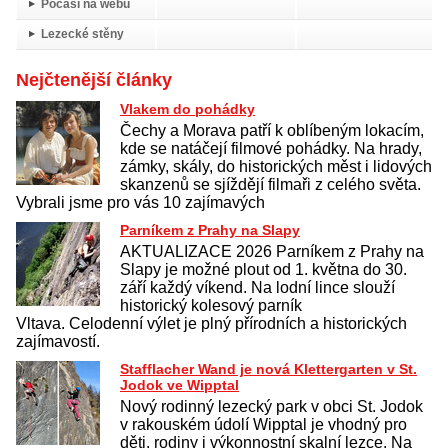
Počasí na webu
Lezecké stěny
Nejčtenější články
Vlakem do pohádky
Čechy a Morava patří k oblíbeným lokacím,
kde se natáčejí filmové pohádky. Na hrady,
zámky, skály, do historických měst i lidových
skanzenů se sjíždějí filmaři z celého světa.
Vybrali jsme pro vás 10 zajímavých
Parníkem z Prahy na Slapy
AKTUALIZACE 2026 Parníkem z Prahy na
Slapy je možné plout od 1. května do 30.
září každý víkend. Na lodní lince slouží
historický kolesový parník
Vltava. Celodenní výlet je plný přírodních a historických
zajímavostí.
Stafflacher Wand je nová Klettergarten v St.
Jodok ve Wipptal
Nový rodinný lezecký park v obci St. Jodok
v rakouském údolí Wipptal je vhodný pro
děti, rodiny i výkonnostní skalní lezce. Na