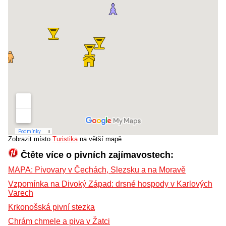
Zobrazit místo
Turistika
na větší mapě
Čtěte více o pivních zajímavostech:
MAPA: Pivovary v Čechách, Slezsku a na Moravě
Vzpomínka na Divoký Západ: drsné hospody v Karlových
Varech
Krkonošská pivní stezka
Chrám chmele a piva v Žatci