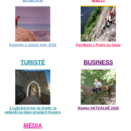
Dolomity a Julské Alpy 2026
Parníkem z Prahy na Slapy
TURISTÉ
BUSINESS
Z Lužických hor na Oybin: to
Ralsko AKTUÁLNĚ 2026
nejlepší na obou stranách hranice
MÉDIA