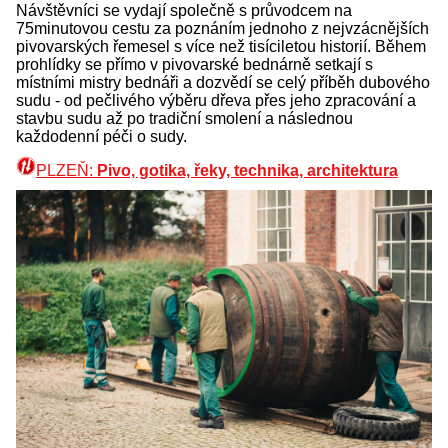
Návštěvníci se vydají společně s průvodcem na
75minutovou cestu za poznáním jednoho z nejvzácnějších
pivovarských řemesel s více než tisíciletou historií. Během
prohlídky se přímo v pivovarské bednárně setkají s
místními mistry bednáři a dozvědí se celý příběh dubového
sudu - od pečlivého výběru dřeva přes jeho zpracování a
stavbu sudu až po tradiční smolení a následnou
každodenní péči o sudy.
PLZEŇ:
Pivo, gotika, řeky, technika, architektura