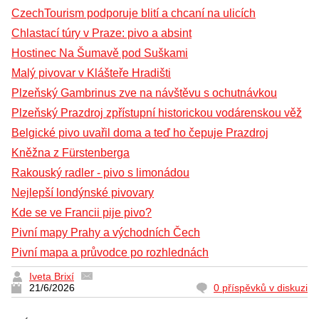
CzechTourism podporuje blití a chcaní na ulicích
Chlastací túry v Praze: pivo a absint
Hostinec Na Šumavě pod Suškami
Malý pivovar v Klášteře Hradišti
Plzeňský Gambrinus zve na návštěvu s ochutnávkou
Plzeňský Prazdroj zpřístupní historickou vodárenskou věž
Belgické pivo uvařil doma a teď ho čepuje Prazdroj
Kněžna z Fürstenberga
Rakouský radler - pivo s limonádou
Nejlepší londýnské pivovary
Kde se ve Francii pije pivo?
Pivní mapy Prahy a východních Čech
Pivní mapa a průvodce po rozhlednách
Iveta Brixí
21/6/2026
0 příspěvků v diskuzi