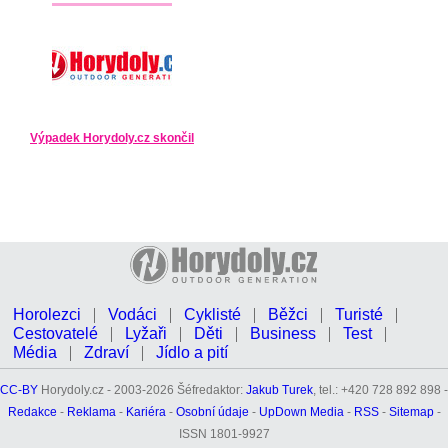
Výpadek Horydoly.cz skončil
Horolezci
Vodáci
Cyklisté
Běžci
Turisté
Cestovatelé
Lyžaři
Děti
Business
Test
Média
Zdraví
Jídlo a pití
CC-BY
Horydoly.cz - 2003-2026 Šéfredaktor:
Jakub Turek
, tel.: +420 728 892 898 -
Redakce
-
Reklama
-
Kariéra
-
Osobní údaje
-
UpDown Media
-
RSS
-
Sitemap
-
ISSN 1801-9927