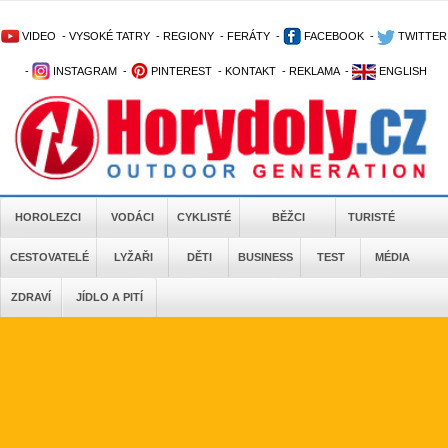
VIDEO
-
VYSOKÉ TATRY
-
REGIONY
-
FERÁTY
-
FACEBOOK
-
TWITTER
-
INSTAGRAM
-
PINTEREST
-
KONTAKT
-
REKLAMA
-
ENGLISH
HOROLEZCI
VODÁCI
CYKLISTÉ
BĚŽCI
TURISTÉ
CESTOVATELÉ
LYŽAŘI
DĚTI
BUSINESS
TEST
MÉDIA
ZDRAVÍ
JÍDLO A PITÍ