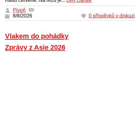
maso červené. Na řezu je...
celý článek
Pivoň
8/8/2026
0 příspěvků v diskuzi
Vlakem do pohádky
Zprávy z Asie 2026