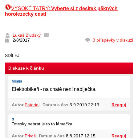
VYSOKÉ TATRY:
Vyberte si z desítek pěkných
horolezecký cest!
Lukáš Bludský
2/8/2017
3 příspěvky v diskuzi
SDÍLEJ:
Diskuze k článku
Minus
Elektrobikeři - na chatě není nabíječka.
Autor
Pateriol
Datum a čas
3.9.2019 22:13
Reaguj
ď
Totesky nebrat je to to lámačka
Autor
Prkoš
Datum a čas
8.8.2017 12:15
Reaguj