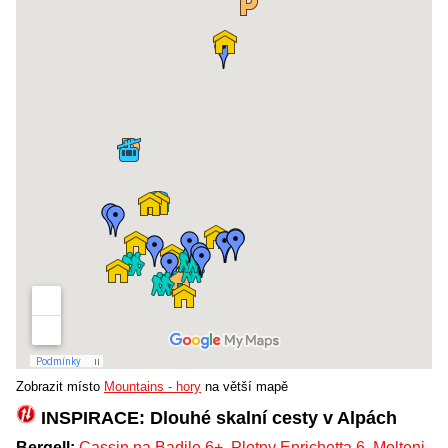
Zobrazit místo
Mountains - hory
na větší mapě
INSPIRACE: Dlouhé skalní cesty v Alpách
Bergell:
Cassin na Badile 6+
,
Plotny Enrichetta 6
,
Molteni