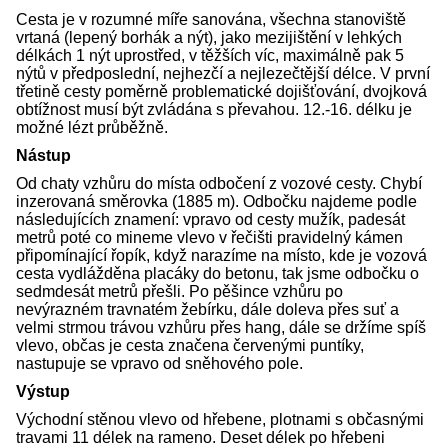
Cesta je v rozumné míře sanována, všechna stanoviště
vrtaná (lepený borhák a nýt), jako mezijištění v lehkých
délkách 1 nýt uprostřed, v těžších víc, maximálně pak 5
nýtů v předposlední, nejhezčí a nejlezečtější délce. V první
třetině cesty poměrně problematické dojišťování, dvojková
obtížnost musí být zvládána s převahou. 12.-16. délku je
možné lézt průběžně.
Nástup
Od chaty vzhůru do místa odbočení z vozové cesty. Chybí
inzerovaná směrovka (1885 m). Odbočku najdeme podle
následujících znamení: vpravo od cesty mužík, padesát
metrů poté co mineme vlevo v řečišti pravidelný kámen
připomínající řopík, když narazíme na místo, kde je vozová
cesta vydlážděna placáky do betonu, tak jsme odbočku o
sedmdesát metrů přešli. Po pěšince vzhůru po
nevýrazném travnatém žebírku, dále doleva přes suť a
velmi strmou trávou vzhůru přes hang, dále se držíme spíš
vlevo, občas je cesta značena červenými puntíky,
nastupuje se vpravo od sněhového pole.
Výstup
Východní stěnou vlevo od hřebene, plotnami s občasnými
travami 11 délek na rameno. Deset délek po hřebeni