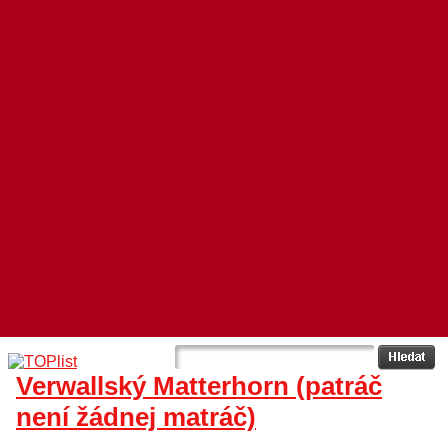
Verwallský Matterhorn (patráč
není žádnej matráč)