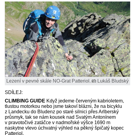
Lezení v pevné skále NO-Grat Patteriol.
Lukáš Bludský
SDÍLEJ:
CLIMBING GUIDE
Když jedeme červeným kabrioletem,
tlustou motorkou nebo jsme takoví blázni, že na bicyklu
z Landecku do Bludenz po staré silnici přes Arlberský
průsmyk, tak se nám kousek nad Svatým Antonínem
v pravotočivé zatáčce v nadmořské výšce 1690 m
naskytne vlevo úchvatný výhled na pěkný špičatý kopec
Patteriol.