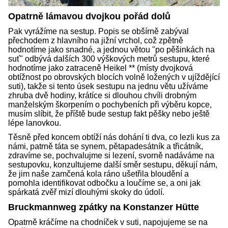
Opatrně lámavou dvojkou pořád dolů
Pak vyrážíme na sestup. Popis se obšírně zabýval
přechodem z hlavního na jižní vrchol, což zpětně
hodnotíme jako snadné, a jednou větou "po pěšinkách na
suť" odbývá dalších 300 výškových metrů sestupu, které
hodnotíme jako zatraceně Heikel ** (místy dvojková
obtížnost po obrovských blocích volně ložených v ujíždějící
suti), takže si tento úsek sestupu na jednu větu užíváme
zhruba dvě hodiny, krátíce si dlouhou chvíli drobným
manželským škorpením o pochybeních při výběru kopce,
musím slíbit, že příště bude sestup fakt pěšky nebo ještě
lépe lanovkou.
Těsně před koncem obtíží nás dohání ti dva, co lezli kus za
námi, patrně táta se synem, pětapadesátník a třicátník,
zdravíme se, pochvalujme si lezení, svorně nadáváme na
sestupovku, konzultujeme další směr sestupu, děkují nám,
že jim naše zamčená kola ráno ušetřila bloudění a
pomohla identifikovat odbočku a loučíme se, a oni jak
spárkatá zvěř mizí dlouhými skoky do údolí.
Bruckmannweg zpátky na Konstanzer Hütte
Opatrně kráčíme na chodníček v suti, napojujeme se na