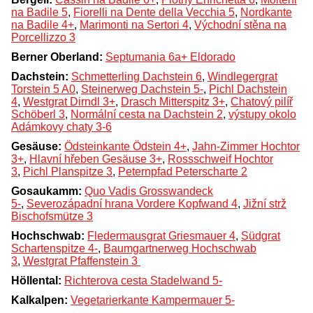
na Badile 5
,
Fiorelli na Dente della Vecchia 5
,
Nordkante
na Badile 4+
,
Marimonti na Sertori 4
,
Východní stěna na
Porcellizzo 3
Berner Oberland:
Septumania 6a+ Eldorado
Dachstein:
Schmetterling Dachstein 6
,
Windlegergrat
Torstein 5 A0
,
Steinerweg Dachstein 5-
,
Pichl Dachstein
4
,
Westgrat Dirndl 3+
,
Drasch Mitterspitz 3+
,
Chatový pilíř
Schöberl 3
,
Normální cesta na Dachstein 2
,
výstupy okolo
Adámkovy chaty 3-6
Gesäuse:
Ödsteinkante Ödstein 4+
,
Jahn-Zimmer Hochtor
3+
,
Hlavní hřeben Gesäuse 3+
,
Rossschweif Hochtor
3
,
Pichl Planspitze 3
,
Peternpfad Peterscharte 2
Gosaukamm:
Quo Vadis Grosswandeck
5-
,
Severozápadní hrana Vordere Kopfwand 4
,
Jižní strž
Bischofsmütze 3
Hochschwab:
Fledermausgrat Griesmauer 4
,
Südgrat
Schartenspitze 4-
,
Baumgartnerweg Hochschwab
3
,
Westgrat Pfaffenstein 3
Höllental:
Richterova cesta Stadelwand 5-
Kalkalpen:
Vegetarierkante Kampermauer 5-