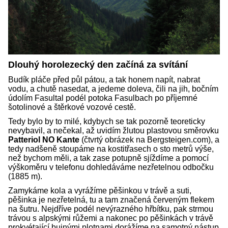
Dlouhý horolezecký den začíná za svítání
Budík pláče před půl pátou, a tak honem napít, nabrat
vodu, a chutě nasedat, a jedeme doleva, čili na jih, bočním
údolím Fasultal podél potoka Fasulbach po příjemné
šotolinové a štěrkové vozové cestě.
Tedy bylo by to milé, kdybych se tak pozorně teoreticky
nevybavil, a nečekal, až uvidím žlutou plastovou směrovku
Patteriol NO Kante
(čtvrtý obrázek na Bergsteigen.com), a
tedy nadšeně stoupáme na kostitřasech o sto metrů výše,
než bychom měli, a tak zase potupně sjíždíme a pomocí
výškoměru v telefonu dohledáváme nezřetelnou odbočku
(1885 m).
Zamykáme kola a vyrážíme pěšinkou v trávě a suti,
pěšinka je nezřetelná, tu a tam značená červeným flekem
na šutru. Nejdříve podél nevýrazného hřbítku, pak strmou
trávou s alpskými růžemi a nakonec po pěšinkách v trávě
prokvétající bujnými plotnami dorážíme na samotný nástup