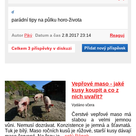
ď
parádní tipy na půlku horo-života
Autor
Piký
Datum a čas
2.8.2017 23:14
Reaguj
Celkem 3 příspěvky v diskuzi
Přidat nový příspěvek
Vepřové maso - jaké
kusy koupit a co z
nich uvařit?
Vydáno včera
Čerstvé vepřové maso má
slabou a velmi jemnou
vůni. Nemusí dozrávat. Konzistence je jemná a šťavnatá.
Tuk je bílý. Maso ročních kusů je růžové, starší kusy dávají