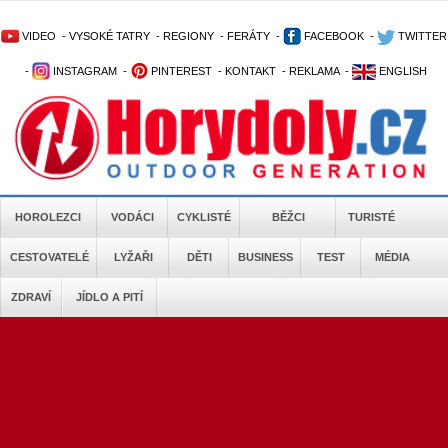
VIDEO
-
VYSOKÉ TATRY
-
REGIONY
-
FERÁTY
-
FACEBOOK
-
TWITTER
-
INSTAGRAM
-
PINTEREST
-
KONTAKT
-
REKLAMA
-
ENGLISH
HOROLEZCI
VODÁCI
CYKLISTÉ
BĚŽCI
TURISTÉ
CESTOVATELÉ
LYŽAŘI
DĚTI
BUSINESS
TEST
MÉDIA
ZDRAVÍ
JÍDLO A PITÍ