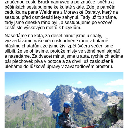
značenou cestu Bruckmannweg a po značce, sněhu a
pěšinkách sestupujeme ke kulaté skále. Zde je pamětní
cedulka na pana Weidnera z Moravské Ostravy, který na
sestupu před osmdesáti lety zahynul. Tady už to známe,
tady jsme dneska ráno byli, a sestupujeme po vozové
cestě sto výškových metrů k bicyklům.
Nasedáme na kola, za deset minut jsme u chaty,
vyzvedáváme naše věci uskladněné ráno v botárně,
hlásíme chatařům, že jsme živí zpět (včera večer jsme
slíbili, že se ohlásíme, protože místy ve stěně není signál)
a nasedáme. Za dvacet minut jsme u auta, rychle chladíme
pár plechovek piva v potoce a za chvíli už zaslouženě
uleháme do lůžkové úpravy v zavazadlovém prostoru.