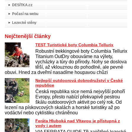
DESÍTKA.cz
Počasí na webu
Lezecké stěny
Nejčtenější články
TEST Turistické boty Columbia Tellurix
Robustní trekkingové boty Columbia Tellurix
Titanium OutDry obouváme na výlety,
vycházky a túry do přírody. Nohy se doslova
těší, až vklouznou do pohodlné, ale pevné
obuvi. Hned za dveřmí nasadíme houpavou chůzi
Nejlepší outdoorová dobrodružství v České
republice
Česká republika sice nemá nejvyšší pohoří
Evropy, přesto nabízí překvapivě pestrou
škálu outdoorových aktivit po celý rok. Od
lezení na pískovcových skalách a horské turistiky až po
vodáctví nebo cyklistiku chráněnou
Feráta Hluboká nad Vltavou je přístupná z
vody i autem
VIA FERRATA GUIDE Tři zajištěné lezecké