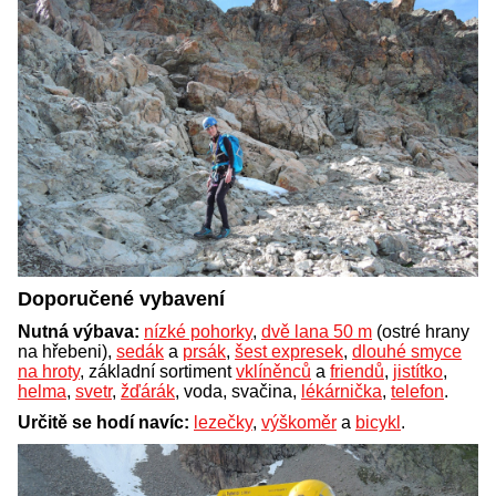
Doporučené vybavení
Nutná výbava:
nízké pohorky
,
dvě lana 50 m
(ostré hrany
na hřebeni),
sedák
a
prsák
,
šest expresek
,
dlouhé smyce
na hroty
, základní sortiment
vklíněnců
a
friendů
,
jistítko
,
helma
,
svetr
,
žďárák
, voda, svačina,
lékárnička
,
telefon
.
Určitě se hodí navíc:
lezečky
,
výškoměr
a
bicykl
.