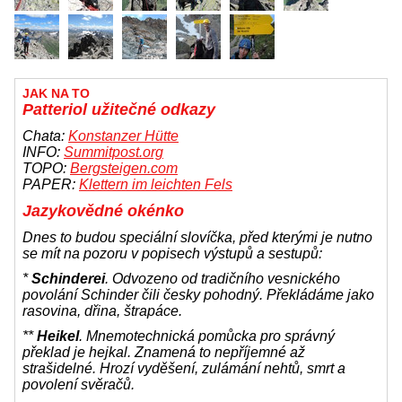
JAK NA TO
Patteriol užitečné odkazy
Chata:
Konstanzer Hütte
INFO:
Summitpost.org
TOPO:
Bergsteigen.com
PAPER:
Klettern im leichten Fels
Jazykovědné okénko
Dnes to budou speciální slovíčka, před kterými je nutno
se mít na pozoru v popisech výstupů a sestupů:
*
Schinderei
. Odvozeno od tradičního vesnického
povolání Schinder čili česky pohodný. Překládáme jako
rasovina, dřina, štrapáce.
**
Heikel
. Mnemotechnická pomůcka pro správný
překlad je hejkal. Znamená to nepříjemné až
strašidelné. Hrozí vyděšení, zulámání nehtů, smrt a
povolení svěračů.