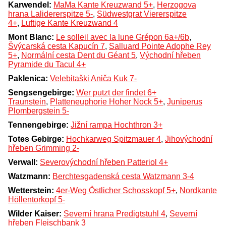
Karwendel:
MaMa Kante Kreuzwand 5+
,
Herzogova
hrana Lalidererspitze 5-
,
Südwestgrat Viererspitze
4+
,
Luftige Kante Kreuzwand 4
Mont Blanc:
Le solleil avec la lune Grépon 6a+/6b
,
Švýcarská cesta Kapucín 7
,
Salluard Pointe Adophe Rey
5+
,
Normální cesta Dent du Géant 5
,
Východní hřeben
Pyramide du Tacul 4+
Paklenica:
Velebitaški Aniča Kuk 7-
Sengsengebirge:
Wer putzt der findet 6+
Traunstein
,
Platteneuphorie Hoher Nock 5+
,
Juniperus
Plombergstein 5-
Tennengebirge:
Jižní rampa Hochthron 3+
Totes Gebirge:
Hochkarweg Spitzmauer 4
,
Jihovýchodní
hřeben Grimming 2-
Verwall:
Severovýchodní hřeben Patteriol 4+
Watzmann:
Berchtesgadenská cesta Watzmann 3-4
Wetterstein:
4er-Weg Östlicher Schosskopf 5+
,
Nordkante
Höllentorkopf 5-
Wilder Kaiser:
Severní hrana Predigtstuhl 4
,
Severní
hřeben Fleischbank 3