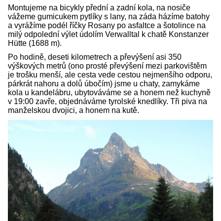
Montujeme na bicykly přední a zadní kola, na nosiče
vážeme gumicukem pytlíky s lany, na záda házíme batohy
a vyrážíme podél říčky Rosany po asfaltce a šotolince na
milý odpolední výlet údolím Verwalltal k chatě Konstanzer
Hütte (1688 m).
Po hodině, deseti kilometrech a převýšení asi 350
výškových metrů (ono prosté převýšení mezi parkovištěm
je trošku menší, ale cesta vede cestou nejmenšího odporu,
párkrát nahoru a dolů úbočím) jsme u chaty, zamykáme
kola u kandelábru, ubytováváme se a honem než kuchyně
v 19:00 zavře, objednáváme tyrolské knedlíky. Tři piva na
manželskou dvojici, a honem na kutě.