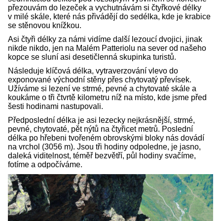
přezouvám do lezeček a vychutnávám si čtyřkové délky
v milé skále, které nás přivádějí do sedélka, kde je krabice
se stěnovou knížkou.
Asi čtyři délky za námi vidíme další lezoucí dvojici, jinak
nikde nikdo, jen na Malém Patteriolu na sever od našeho
kopce se sluní asi desetičlenná skupinka turistů.
Následuje klíčová délka, vytraverzování vlevo do
exponované východní stěny přes chytovatý převísek.
Užíváme si lezení ve strmé, pevné a chytovaté skále a
koukáme o tři čtvrtě kilometru níž na místo, kde jsme před
šesti hodinami nastupovali.
Předposlední délka je asi lezecky nejkrásnější, strmé,
pevné, chytovaté, pět nýtů na čtyřicet metrů. Poslední
délka po hřebeni tvořeném obrovskými bloky nás dovádí
na vrchol (3056 m). Jsou tři hodiny odpoledne, je jasno,
daleká viditelnost, téměř bezvětří, půl hodiny svačíme,
fotíme a odpočíváme.