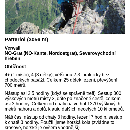
Patteriol (3056 m)
Verwall
NO-Grat (NO-Kante, Nordostgrat), Severovýchodní
hřeben
Obtížnost
4+ (1 místo), 4 (3 délky), většinou 2-3, prakticky bez
chodeckých pasáží. Celkem 25 délek lezení, převýšení
700 metrů.
Nástup asi 2,5 hodiny (když se správně trefí). Sestup 300
výškových metrů místy 2, dále po značené cestě, celkem
asi 3 hodiny. Celkem od chaty na vrchol 1370 výškových
metrů nahoru a dolů, k autu dalších necelých 10 kilometrů.
Náš čas: nástup od chaty 3 hodiny, lezení 7 hodin, sestup
k chatě 3 hodiny. Použili jsme horská kola (zvládne to i
krosové, horské je ovšem vhodnější).