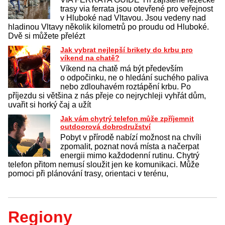
trasy via ferrata jsou otevřené pro veřejnost
v Hluboké nad Vltavou. Jsou vedeny nad
hladinou Vltavy několik kilometrů po proudu od Hluboké.
Dvě si můžete přelézt
Jak vybrat nejlepší brikety do krbu pro
víkend na chatě?
Víkend na chatě má být především
o odpočinku, ne o hledání suchého paliva
nebo zdlouhavém roztápění krbu. Po
příjezdu si většina z nás přeje co nejrychleji vyhřát dům,
uvařit si horký čaj a užít
Jak vám chytrý telefon může zpříjemnit
outdoorová dobrodružství
Pobyt v přírodě nabízí možnost na chvíli
zpomalit, poznat nová místa a načerpat
energii mimo každodenní rutinu. Chytrý
telefon přitom nemusí sloužit jen ke komunikaci. Může
pomoci při plánování trasy, orientaci v terénu,
Regiony