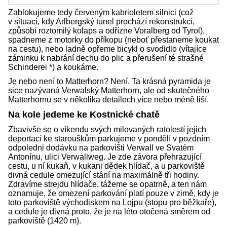
Zablokujeme tedy červeným kabrioletem silnici (což
v situaci, kdy Arlbergský tunel prochází rekonstrukcí,
způsobí roztomilý kolaps a odřízne Voralberg od Tyrol),
spadneme z motorky do příkopu (neboť přestaneme koukat
na cestu), nebo ladně opřeme bicykl o svodidlo (vítajíce
záminku k nabrání dechu do plic a přerušení té strašné
Schinderei *) a koukáme.
Je nebo není to Matterhorn? Není. Ta krásná pyramida je
sice nazývaná Verwalský Matterhorn, ale od skutečného
Matterhornu se v několika detailech více nebo méně liší.
Na kole jedeme ke Kostnické chatě
Zbavivše se o víkendu svých milovaných ratolestí jejich
deportací ke starouškům parkujeme v pondělí v pozdním
odpoledni dodávku na parkovišti Verwall ve Svatém
Antonínu, ulici Verwallweg. Je zde závora přehrazující
cestu, u ní kukaň, v kukani dědek hlídač, a u parkoviště
divná cedule omezující stání na maximálně tři hodiny.
Zdravíme strejdu hlídače, tážeme se opatrně, a ten nám
oznamuje, že omezení parkování platí pouze v zimě, kdy je
toto parkoviště východiskem na Lojpu (stopu pro běžkaře),
a cedule je divná proto, že je na léto otočená směrem od
parkoviště (1420 m).