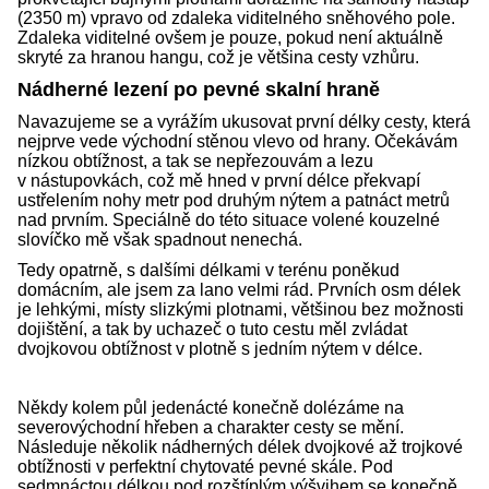
(2350 m) vpravo od zdaleka viditelného sněhového pole.
Zdaleka viditelné ovšem je pouze, pokud není aktuálně
skryté za hranou hangu, což je většina cesty vzhůru.
Nádherné lezení po pevné skalní hraně
Navazujeme se a vyrážím ukusovat první délky cesty, která
nejprve vede východní stěnou vlevo od hrany. Očekávám
nízkou obtížnost, a tak se nepřezouvám a lezu
v nástupovkách, což mě hned v první délce překvapí
ustřelením nohy metr pod druhým nýtem a patnáct metrů
nad prvním. Speciálně do této situace volené kouzelné
slovíčko mě však spadnout nenechá.
Tedy opatrně, s dalšími délkami v terénu poněkud
domácním, ale jsem za lano velmi rád. Prvních osm délek
je lehkými, místy slizkými plotnami, většinou bez možnosti
dojištění, a tak by uchazeč o tuto cestu měl zvládat
dvojkovou obtížnost v plotně s jedním nýtem v délce.
Někdy kolem půl jedenácté konečně dolézáme na
severovýchodní hřeben a charakter cesty se mění.
Následuje několik nádherných délek dvojkové až trojkové
obtížnosti v perfektní chytovaté pevné skále. Pod
sedmnáctou délkou pod rozštíplým výšvihem se konečně