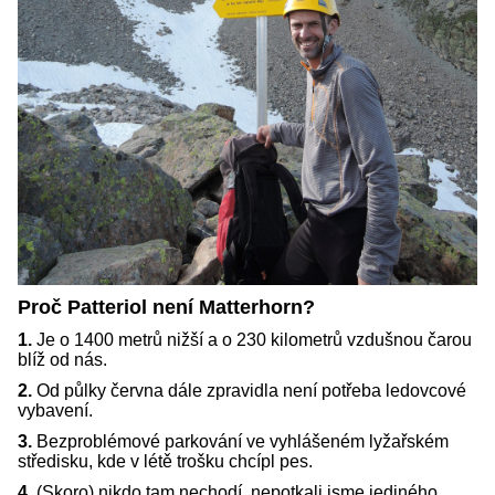
Proč Patteriol není Matterhorn?
1.
Je o 1400 metrů nižší a o 230 kilometrů vzdušnou čarou
blíž od nás.
2.
Od půlky června dále zpravidla není potřeba ledovcové
vybavení.
3.
Bezproblémové parkování ve vyhlášeném lyžařském
středisku, kde v létě trošku chcípl pes.
4.
(Skoro) nikdo tam nechodí, nepotkali jsme jediného