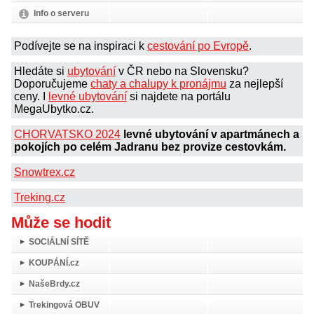
Info o serveru
Podívejte se na inspiraci k
cestování po Evropě
.
Hledáte si
ubytování
v ČR nebo na Slovensku?
Doporučujeme
chaty a chalupy k pronájmu
za nejlepší
ceny. I
levné ubytování
si najdete na portálu
MegaUbytko.cz.
CHORVATSKO 2024
levné ubytování v apartmánech a
pokojích po celém Jadranu bez provize cestovkám.
Snowtrex.cz
Treking.cz
Může se hodit
SOCIÁLNÍ SÍTĚ
KOUPÁNÍ.cz
NašeBrdy.cz
Trekingová OBUV