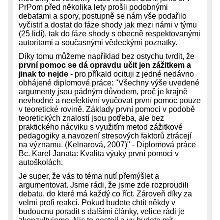
PrPom před několika lety prošli podobnými
debatami a spory, postupně se nám vše podařilo
vyčistit a dostat do fáze shody jak mezi námi v týmu
(25 lidí), tak do fáze shody s obecně respektovanými
autoritami a současnými vědeckými poznatky.
Díky tomu můžeme například bez ostychu tvrdit, že
první pomoc se dá opravdu učit jen zážitkem a
jinak to nejde
- pro příkald ocituji z jedné nedávno
obhájené diplomové práce: "Všechny výše uvedené
argumenty jsou pádným důvodem, proč je krajně
nevhodné a neefektivní vyučovat první pomoc pouze
v teoretické rovině. Základy první pomoci v podobě
teoretických znalostí jsou potřeba, ale bez
praktického nácviku s využitím metod zážitkové
pedagogiky a navození stresových faktorů ztrácejí
na významu. (Kelnarová, 2007)" - Diplomová práce
Bc. Karel Janata: Kvalita výuky první pomoci v
autoškolách.
Je super, že vás to téma nutí přemýšlet a
argumentovat. Jsme rádi, že jsme zde rozproudili
debatu, do které má každý co říct. Zároveň díky za
velmi profi reakci. Pokud budete chtít někdy v
budoucnu poradit s dalšími články, velice rádi je