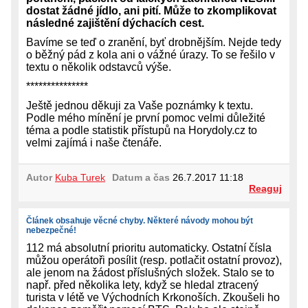
dostat žádné jídlo, ani pití. Může to zkomplikovat
následné zajištění dýchacích cest.
Bavíme se teď o zranění, byť drobnějším. Nejde tedy
o běžný pád z kola ani o vážné úrazy. To se řešilo v
textu o několik odstavců výše.
***************
Ještě jednou děkuji za Vaše poznámky k textu.
Podle mého mínění je první pomoc velmi důležité
téma a podle statistik přístupů na Horydoly.cz to
velmi zajímá i naše čtenáře.
Autor
Kuba Turek
Datum a čas
26.7.2017 11:18
Reaguj
Článek obsahuje věcné chyby. Některé návody mohou být
nebezpečné!
112 má absolutní prioritu automaticky. Ostatní čísla
můžou operátoři posílit (resp. potlačit ostatní provoz),
ale jenom na žádost příslušných složek. Stalo se to
např. před několika lety, když se hledal ztracený
turista v létě ve Východních Krkonoších. Zkoušeli ho