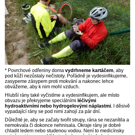
* Povrchové odřeniny doma
vydrhneme kartáčem
, aby
pod kůží nezůstaly nečistoty. Pořádně je vydesinfikujeme,
zasypeme zásypem proti mokvání a nakonec lehce
obvážeme, aby k nim mohl vzduch.
Hlubší rány také vyčistíme a vydesinfikujem, ale místo
obvazu je překryjeme speciálními
léčivými
hydroaktivními nebo hydrogelovými náplastmi
. I děsivě
vypadající rány se pod nimi zahojí za pár dní.
Důležité je, aby se začaly tvořit strupy, rána se nezanítila a
nemokvala či dokonce nehnisala. Okraje rány je dobré
chladit ledem nebo studenou vodou. Není to medicínsky