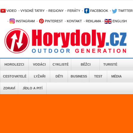
VIDEO
-
VYSOKÉ TATRY
-
REGIONY
-
FERÁTY
-
FACEBOOK
-
TWITTER
-
INSTAGRAM
-
PINTEREST
-
KONTAKT
-
REKLAMA
-
ENGLISH
HOROLEZCI
VODÁCI
CYKLISTÉ
BĚŽCI
TURISTÉ
CESTOVATELÉ
LYŽAŘI
DĚTI
BUSINESS
TEST
MÉDIA
ZDRAVÍ
JÍDLO A PITÍ