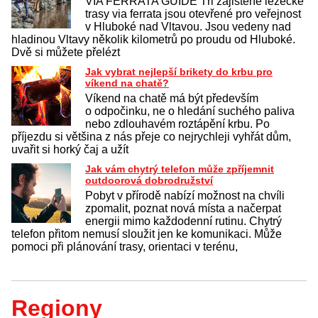
VIA FERRATA GUIDE Tři zajištěné lezecké
trasy via ferrata jsou otevřené pro veřejnost
v Hluboké nad Vltavou. Jsou vedeny nad
hladinou Vltavy několik kilometrů po proudu od Hluboké.
Dvě si můžete přelézt
Jak vybrat nejlepší brikety do krbu pro
víkend na chatě?
Víkend na chatě má být především
o odpočinku, ne o hledání suchého paliva
nebo zdlouhavém roztápění krbu. Po
příjezdu si většina z nás přeje co nejrychleji vyhřát dům,
uvařit si horký čaj a užít
Jak vám chytrý telefon může zpříjemnit
outdoorová dobrodružství
Pobyt v přírodě nabízí možnost na chvíli
zpomalit, poznat nová místa a načerpat
energii mimo každodenní rutinu. Chytrý
telefon přitom nemusí sloužit jen ke komunikaci. Může
pomoci při plánování trasy, orientaci v terénu,
Regiony