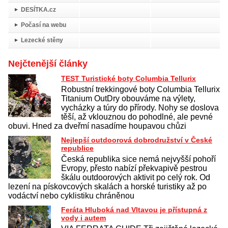
DESÍTKA.cz
Počasí na webu
Lezecké stěny
Nejčtenější články
TEST Turistické boty Columbia Tellurix
Robustní trekkingové boty Columbia Tellurix
Titanium OutDry obouváme na výlety,
vycházky a túry do přírody. Nohy se doslova
těší, až vklouznou do pohodlné, ale pevné
obuvi. Hned za dveřmí nasadíme houpavou chůzi
Nejlepší outdoorová dobrodružství v České
republice
Česká republika sice nemá nejvyšší pohoří
Evropy, přesto nabízí překvapivě pestrou
škálu outdoorových aktivit po celý rok. Od
lezení na pískovcových skalách a horské turistiky až po
vodáctví nebo cyklistiku chráněnou
Feráta Hluboká nad Vltavou je přístupná z
vody i autem