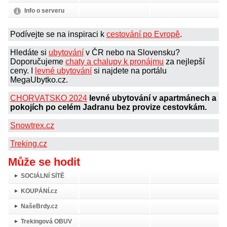
Info o serveru
Podívejte se na inspiraci k
cestování po Evropě
.
Hledáte si
ubytování
v ČR nebo na Slovensku?
Doporučujeme
chaty a chalupy k pronájmu
za nejlepší
ceny. I
levné ubytování
si najdete na portálu
MegaUbytko.cz.
CHORVATSKO 2024
levné ubytování v apartmánech a
pokojích po celém Jadranu bez provize cestovkám.
Snowtrex.cz
Treking.cz
Může se hodit
SOCIÁLNÍ SÍTĚ
KOUPÁNÍ.cz
NašeBrdy.cz
Trekingová OBUV