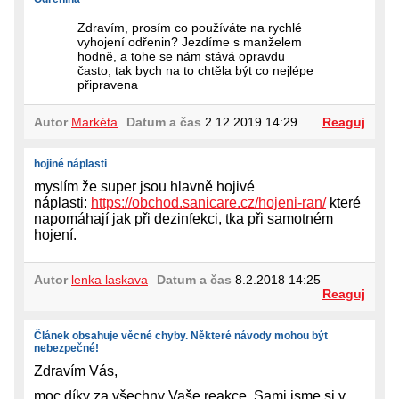
Zdravím, prosím co používáte na rychlé
vyhojení odřenin? Jezdíme s manželem
hodně, a tohe se nám stává opravdu
často, tak bych na to chtěla být co nejlépe
připravena
Autor
Markéta
Datum a čas
2.12.2019 14:29
Reaguj
hojiné náplasti
myslím že super jsou hlavně hojivé
náplasti:
https://obchod.sanicare.cz/hojeni-ran/
které
napomáhají jak při dezinfekci, tka při samotném
hojení.
Autor
lenka laskava
Datum a čas
8.2.2018 14:25
Reaguj
Článek obsahuje věcné chyby. Některé návody mohou být
nebezpečné!
Zdravím Vás,
moc díky za všechny Vaše reakce. Sami jsme si v