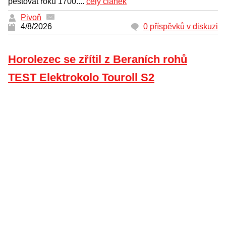
pěstovat roku 1700....
celý článek
Pivoň
4/8/2026
0 příspěvků v diskuzi
Horolezec se zřítil z Beraních rohů
TEST Elektrokolo Touroll S2