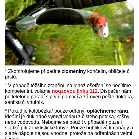
* Zkontrolujeme případné
zlomeniny
končetin, obličeje či
prstů.
* V případě těžšího zranění, na jehož ošetření se necítíme
kompetentní, voláme
nouzovou linku 112
. Dispečer nám
po telefonu poradí s první pomocí a zároveň pošle doktora,
sanitku či vrtulník.
* Pokud je koloběžkář pouze odřený,
opláchneme ránu
.
Ideální je důkladné vymytí vodou z čistého potoka, kašny
nebo vodovodu. Nebojme se použít v případě nouze i
sladké pití z cyklistické lahve. Pouze bublikové limonády a
slané nápoje nejsou vhodné, protože na odřeninách velmi
štípou.