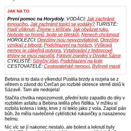
JAK NA TO
První pomoc na Horydoly
. VODÁCI:
Jak zachránit
tonoucího
,
Jak zachránit topící se vodáky?
TURISTÉ:
Hadí uštknutí
,
Žijeme s klíšťaty
,
Jak obvázat ruku
,
Nebojte se hromů, bojte se blesků!
,
Nenech chcípnout
HOROLEZCI:
Omrzliny jsou nevyzpytatelné
,
Omrzliny
vznikají z blbosti
,
Podchlazení na horách
,
Výšková
nemoc je zákeřná potvora
,
Vytahování z ledovcové
trhliny se musí nacvičit
,
Fiktivní zranění v Divoké Šárce
CYKLISTÉ:
Silniční lišej
,
Podchlazení na kole
CESTOVATELÉ:
Cestovatelské nemoci
,
Bylinné masti
Bebina si to dala o víkendu! Pustila brzdy a rozjela se z
větrem o závod do Čerčan po rozbité okresce strmě dolů k
Sázavě. Tam ale nedojela!
Stačila chvilka nepozornosti, přední kolo zapadlo do díry v
rozbitém asfaltu a Bebina letěla přes řídítka. V mžiku si
rozbila kolena i lokty, krve z ní teklo jako z vola. Zaplať pán
bůh, že měla navlečené cyklistické rukavičky a nasazenou
helmu.
Nic víc se jí nakonec nestalo, ale bolest a leknutí byly