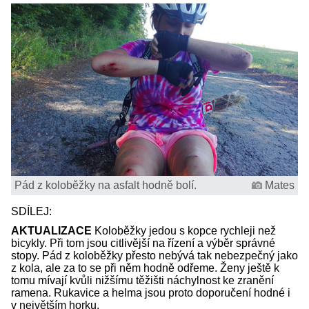
Pád z koloběžky na asfalt hodně bolí.
Mates
SDÍLEJ:
AKTUALIZACE
Koloběžky jedou s kopce rychleji než
bicykly. Při tom jsou citlivější na řízení a výběr správné
stopy. Pád z koloběžky přesto nebývá tak nebezpečný jako
z kola, ale za to se při něm hodně odřeme. Ženy ještě k
tomu mívají kvůli nižšímu těžišti náchylnost ke zranění
ramena. Rukavice a helma jsou proto doporučení hodné i
v největším horku.