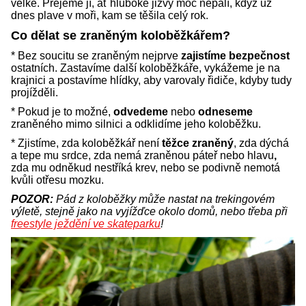
velké. Přejeme jí, ať hluboké jizvy moc nepálí, když už
dnes plave v moři, kam se těšila celý rok.
Co dělat se zraněným koloběžkářem?
* Bez soucitu se zraněným nejprve
zajistíme bezpečnost
ostatních. Zastavíme další koloběžkáře, vykážeme je na
krajnici a postavíme hlídky, aby varovaly řidiče, kdyby tudy
projížděli.
* Pokud je to možné,
odvedeme
nebo
odneseme
zraněného mimo silnici a odklidíme jeho koloběžku.
* Zjistíme, zda koloběžkář není
těžce zraněný
, zda dýchá
a tepe mu srdce, zda nemá zraněnou páteř nebo hlavu
,
zda mu odněkud nestříká krev, nebo se podivně nemotá
kvůli otřesu mozku.
POZOR:
Pád z koloběžky může nastat na trekingovém
výletě, stejně jako na vyjížďce okolo domů, nebo třeba při
freestyle ježdění ve skateparku
!