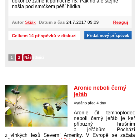
dokonce zaměřit pomocí BTS. Pak ho ale stejně
našla pod smrčkem pěší hlídka.
Autor
Skiák
Datum a čas
24.7.2017 09:09
Reaguj
Celkem 14 příspěvků v diskuzi
Přidat nový příspěvek
1
2
Následující
Aronie neboli černý
jeřáb
Vydáno před 4 dny
Aronie čili temnoplodec
neboli černý jeřáb je keř
příbuzný hrušním
a jeřábům. Pochází
z vlhkých lesů Severní Ameriky. V Evropě se začala