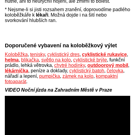
nutné, ani to neurychlí hojení, ale zmírní to bolest.
* Nejsme-li si jisti rozsahem zranění, doprovodíme padlého
koloběžkáře k
lékaři
. Možná dojde i na šití nebo
svorkování hlubších ran.
Doporučené vybavení na koloběžkový výlet
Koloběžka
,
tenisky
,
cyklistický dres
,
cyklistické rukavice
,
helma
,
blikačka
,
světlo na kolo
,
cyklistické brýle
, funkční
prádlo, lehká větrovka,
chytré hodinky
,
outdoorový mobil
,
lékárnička
, peníze a doklady,
cyklistický batoh
,
čelovka
,
nářadí a lepení,
pumpička
,
zámek na kolo
,
kompaktní
fotoaparát
.
VIDEO Noční jízda na Zahradním Městě v Praze