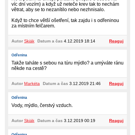
víc dní vozím) a když už neteče krev tak to nechám
větrat, aby se to nezanítilo nebo nezhnisalo.
Když to chce větší ošetření, tak zajdu i s odřeninou
za místním felčarem.
Autor
Skiák
Datum a čas
4.12.2019 18:14
Reaguj
Odřenina
Takže taháte s sebou na túru mýdlo? a umýváte ránu
někde na cestě?
Autor
Markéta
Datum a čas
3.12.2019 21:46
Reaguj
Odřenina
Vody, mýdlo, čerstvý vzduch.
Autor
Skiák
Datum a čas
3.12.2019 00:19
Reaguj
Odřenina