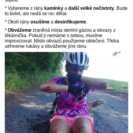
* Vybereme z rány
kamínky
a
další velké nečistoty
. Bude
to bolet, ale nedá se nic dělat.
* Okolí rány
osušíme
a
desinfikujeme
.
*
Obvážeme
zraněná místa sterilní gázou a obvazy z
lékárnička. Pokud ji nemáme s sebou, musíme
improvizovat. Místo obvazů použijeme oblečení. Třeba
utrhneme rukávy a obvážeme jimi ránu.