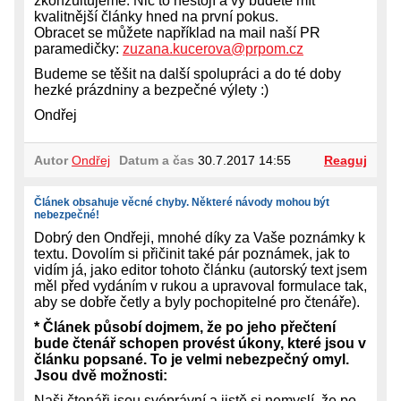
zkonzultujeme. Nic to nestojí a vy budete mít
kvalitnější články hned na první pokus.
Obracet se můžete například na mail naší PR
paramedičky:
zuzana.kucerova@prpom.cz
Budeme se těšit na další spolupráci a do té doby
hezké prázdniny a bezpečné výlety :)
Ondřej
Autor
Ondřej
Datum a čas
30.7.2017 14:55
Reaguj
Článek obsahuje věcné chyby. Některé návody mohou být
nebezpečné!
Dobrý den Ondřeji, mnohé díky za Vaše poznámky k
textu. Dovolím si přičinit také pár poznámek, jak to
vidím já, jako editor tohoto článku (autorský text jsem
měl před vydáním v rukou a upravoval formulace tak,
aby se dobře četly a byly pochopitelné pro čtenáře).
* Článek působí dojmem, že po jeho přečtení
bude čtenář schopen provést úkony, které jsou v
článku popsané. To je velmi nebezpečný omyl.
Jsou dvě možnosti:
Naši čtenáři jsou svéprávní a jistě si nemyslí, že po