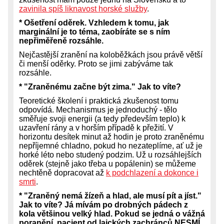
zavinila spíš liknavost horské služby
.
* Ošetření oděrek. Vzhledem k tomu, jak
marginální je to téma, zaobíráte se s ním
nepřiměřeně rozsáhle.
Nejčastější zranění na koloběžkách jsou právě větší
či menší oděrky. Proto se jimi zabýváme tak
rozsáhle.
* "Zraněnému začne být zima." Jak to víte?
Teoretické školení i praktická zkušenost tomu
odpovídá. Mechanismus je jednoduchý - tělo
směřuje svoji energii (a tedy především teplo) k
uzavření rány a v horším případě k přežití. V
horizontu desítek minut až hodin je proto zraněnému
nepříjemné chladno, pokud ho nezateplíme, ať už je
horké léto nebo studený podzim. Už u rozsáhlejších
oděrek (stejně jako třeba u popálenin) se můžeme
nechtěně dopracovat až
k podchlazení a dokonce i
smrti
.
* "Zraněný nemá žízeň a hlad, ale musí pít a jíst."
Jak to víte? Já mívám po drobných pádech z
kola většinou velký hlad. Pokud se jedná o vážná
poranění, pacient od laických zachránců NESMÍ