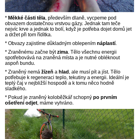
*
Měkké části těla
, především dlaně, vycpeme pod
obvazem dostatečnou vrstvou gázy. Jednak tam teče
nejvíc krve a jednak to bolí, když je potřeba dojet domů jet
a držet při tom řídítka.
* Obvazy zajistíme důkladným oblepením
náplastí
.
* Zraněnému začne být
zima
. Tělo všechnu energii
spotřebovává na zraněná místa a je nutné obléknout
aspoň bundu.
* Zraněný nemá
žízeň
a
hlad
, ale musí pít a jíst. Tělo
potřebuje k regeneraci teplo, tekutiny a energii. Ideální je
teplý čaj v nejbližší hospodě a k tomu něco hodně
sladkého.
* Pokud je zraněný koloběžkář schopný
po prvním
ošetření odjet
, máme vyhráno.