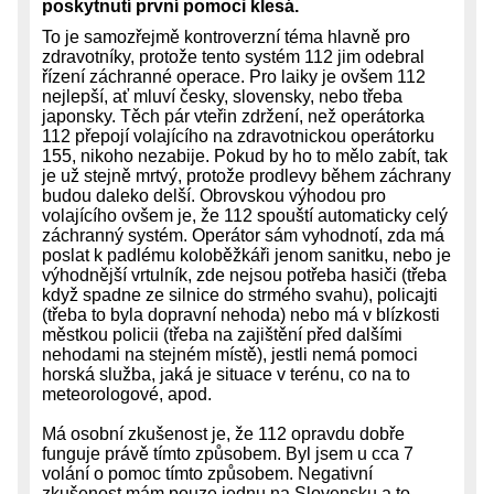
poskytnutí první pomoci klesá.
To je samozřejmě kontroverzní téma hlavně pro
zdravotníky, protože tento systém 112 jim odebral
řízení záchranné operace. Pro laiky je ovšem 112
nejlepší, ať mluví česky, slovensky, nebo třeba
japonsky. Těch pár vteřin zdržení, než operátorka
112 přepojí volajícího na zdravotnickou operátorku
155, nikoho nezabije. Pokud by ho to mělo zabít, tak
je už stejně mrtvý, protože prodlevy během záchrany
budou daleko delší. Obrovskou výhodou pro
volajícího ovšem je, že 112 spouští automaticky celý
záchranný systém. Operátor sám vyhodnotí, zda má
poslat k padlému koloběžkáři jenom sanitku, nebo je
výhodnější vrtulník, zde nejsou potřeba hasiči (třeba
když spadne ze silnice do strmého svahu), policajti
(třeba to byla dopravní nehoda) nebo má v blízkosti
městkou policii (třeba na zajištění před dalšími
nehodami na stejném místě), jestli nemá pomoci
horská služba, jaká je situace v terénu, co na to
meteorologové, apod.
Má osobní zkušenost je, že 112 opravdu dobře
funguje právě tímto způsobem. Byl jsem u cca 7
volání o pomoc tímto způsobem. Negativní
zkušenost mám pouze jednu na Slovensku a to