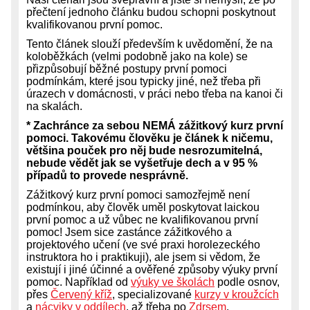
přečtení jednoho článku budou schopni poskytnout
kvalifikovanou první pomoc.
Tento článek slouží především k uvědomění, že na
koloběžkách (velmi podobně jako na kole) se
přizpůsobují běžné postupy první pomoci
podmínkám, které jsou typicky jiné, než třeba při
úrazech v domácnosti, v práci nebo třeba na kanoi či
na skalách.
* Zachránce za sebou NEMÁ zážitkový kurz první
pomoci. Takovému člověku je článek k ničemu,
většina pouček pro něj bude nesrozumitelná,
nebude vědět jak se vyšetřuje dech a v 95 %
případů to provede nesprávně.
Zážitkový kurz první pomoci samozřejmě není
podmínkou, aby člověk uměl poskytovat laickou
první pomoc a už vůbec ne kvalifikovanou první
pomoc! Jsem sice zastánce zážitkového a
projektového učení (ve své praxi horolezeckého
instruktora ho i praktikuji), ale jsem si vědom, že
existují i jiné účinné a ověřené způsoby výuky první
pomoc. Například od
výuky ve školách
podle osnov,
přes
Červený kříž
, specializované
kurzy v kroužcích
a
nácviky v oddílech
, až třeba po
Zdrsem
.