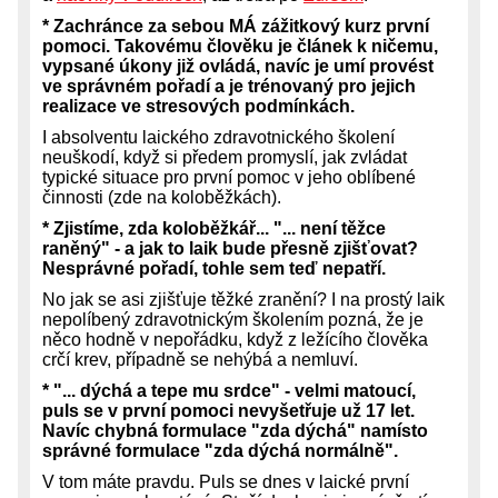
* Zachránce za sebou MÁ zážitkový kurz první
pomoci. Takovému člověku je článek k ničemu,
vypsané úkony již ovládá, navíc je umí provést
ve správném pořadí a je trénovaný pro jejich
realizace ve stresových podmínkách.
I absolventu laického zdravotnického školení
neuškodí, když si předem promyslí, jak zvládat
typické situace pro první pomoc v jeho oblíbené
činnosti (zde na koloběžkách).
* Zjistíme, zda koloběžkář... "... není těžce
raněný" - a jak to laik bude přesně zjišťovat?
Nesprávné pořadí, tohle sem teď nepatří.
No jak se asi zjišťuje těžké zranění? I na prostý laik
nepolíbený zdravotnickým školením pozná, že je
něco hodně v nepořádku, když z ležícího člověka
crčí krev, případně se nehýbá a nemluví.
* "... dýchá a tepe mu srdce" - velmi matoucí,
puls se v první pomoci nevyšetřuje už 17 let.
Navíc chybná formulace "zda dýchá" namísto
správné formulace "zda dýchá normálně".
V tom máte pravdu. Puls se dnes v laické první