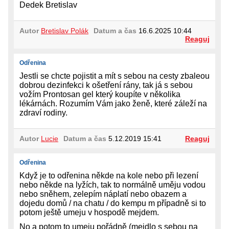
Dedek Bretislav
Autor
Bretislav Polák
Datum a čas
16.6.2025 10:44
Reaguj
Odřenina
Jestli se chcte pojistit a mít s sebou na cesty zbaleou
dobrou dezinfekci k ošetření rány, tak já s sebou
vožím Prontosan gel který koupíte v několika
lékárnách. Rozumím Vám jako ženě, které záleží na
zdraví rodiny.
Autor
Lucie
Datum a čas
5.12.2019 15:41
Reaguj
Odřenina
Když je to odřenina někde na kole nebo při lezení
nebo někde na lyžích, tak to normálně uměju vodou
nebo sněhem, zelepím náplatí nebo obazem a
dojedu domů / na chatu / do kempu m případně si to
potom ještě umeju v hospodě mejdem.
No a potom to umeju pořádně (mejdlo s sebou na