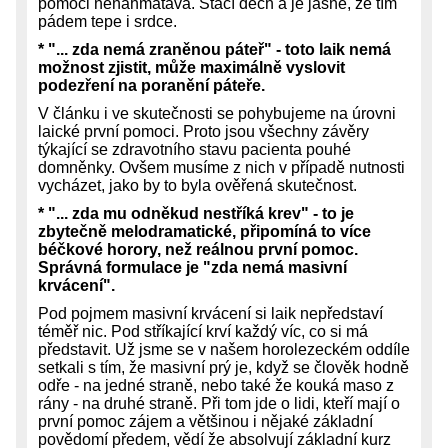
pomoci nenahmatává. Stačí dech a je jasné, že tím
pádem tepe i srdce.
* "... zda nemá zraněnou páteř" - toto laik nemá
možnost zjistit, může maximálně vyslovit
podezření na poranění páteře.
V článku i ve skutečnosti se pohybujeme na úrovni
laické první pomoci. Proto jsou všechny závěry
týkající se zdravotního stavu pacienta pouhé
domněnky. Ovšem musíme z nich v případě nutnosti
vycházet, jako by to byla ověřená skutečnost.
* "... zda mu odněkud nestříká krev" - to je
zbytečně melodramatické, připomíná to více
béčkové horory, než reálnou první pomoc.
Správná formulace je "zda nemá masivní
krvácení".
Pod pojmem masivní krvácení si laik nepředstaví
téměř nic. Pod stříkající krví každý víc, co si má
představit. Už jsme se v našem horolezeckém oddíle
setkali s tím, že masivní prý je, když se člověk hodně
odře - na jedné straně, nebo také že kouká maso z
rány - na druhé straně. Při tom jde o lidi, kteří mají o
první pomoc zájem a většinou i nějaké základní
povědomí předem, vědí že absolvují základní kurz