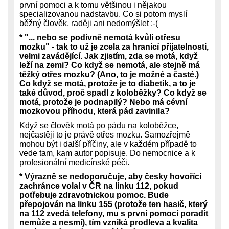
první pomoci a k tomu většinou i nějakou
specializovanou nadstavbu. Co si potom myslí
běžný člověk, raději ani nedomýšlet :-(
* "... nebo se podivně nemotá kvůli otřesu
mozku" - tak to už je zcela za hranicí přijatelnosti,
velmi zavádějící. Jak zjistím, zda se motá, když
leží na zemi? Co když se nemotá, ale stejně má
těžký otřes mozku? (Ano, to je možné a časté.)
Co když se motá, protože je to diabetik, a to je
také důvod, proč spadl z koloběžky? Co když se
motá, protože je podnapilý? Nebo má cévní
mozkovou příhodu, která pád zavinila?
Když se člověk motá po pádu na koloběžce,
nejčastěji to je právě otřes mozku. Samozřejmě
mohou být i další příčiny, ale v každém případě to
vede tam, kam autor popisuje. Do nemocnice a k
profesionální medicínské péči.
* Výrazně se nedoporučuje, aby česky hovořící
zachránce volal v ČR na linku 112, pokud
potřebuje zdravotnickou pomoc. Bude
přepojován na linku 155 (protože ten hasič, který
na 112 zvedá telefony, mu s první pomocí poradit
nemůže a nesmí), tím vzniká prodleva a kvalita