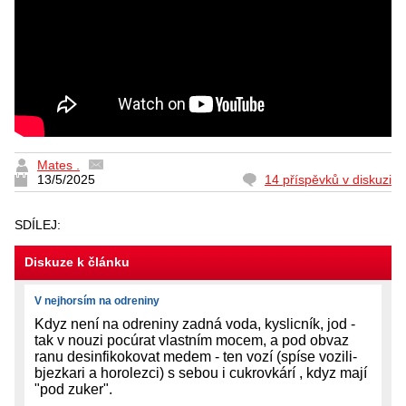
Mates .
13/5/2025
14 příspěvků v diskuzi
SDÍLEJ:
Diskuze k článku
V nejhorsím na odreniny
Kdyz není na odreniny zadná voda, kyslicník, jod -
tak v nouzi pocúrat vlastním mocem, a pod obvaz
ranu desinfikokovat medem - ten vozí (spíse vozili-
bjezkari a horolezci) s sebou i cukrovkárí , kdyz mají
"pod zuker".