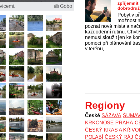
zpříjemni
vicemi.
Gobo
dobrodruž
Pobyt v př
možnost na
poznat nová místa a nač
každodenní rutinu. Chytrý
nemusí sloužit jen ke k
pomoci při plánování tras
v terénu,
Regiony
České
SÁZAVA
ŠUMA
KRKONOŠE
PRAHA
Č
ČESKÝ KRAS A KŘIV
POLABÍ
ČESKÝ RÁJ
Č