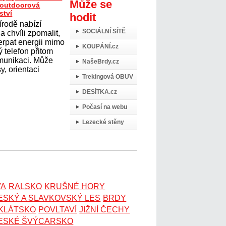
Může se
t outdoorová
ství
hodit
írodě nabízí
SOCIÁLNÍ SÍTĚ
 chvíli zpomalit,
erpat energii mimo
KOUPÁNÍ.cz
 telefon přitom
omunikaci. Může
NašeBrdy.cz
y, orientaci
Trekingová OBUV
DESÍTKA.cz
Počasí na webu
Lezecké stěny
VA
RALSKO
KRUŠNÉ HORY
ESKÝ A SLAVKOVSKÝ LES
BRDY
OKLÁTSKO
POVLTAVÍ
JIŽNÍ ČECHY
ESKÉ ŠVÝCARSKO