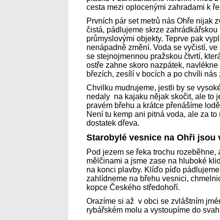
cesta mezi oplocenými zahradami k ře
Prvních pár set metrů nás Ohře nijak 
čistá, pádlujeme skrze zahrádkářskou 
průmyslovými objekty. Teprve pak vypl
nenápadně změní. Voda se vyčistí, ve 
se stejnojmennou pražskou čtvrtí, kter
ostře zahne skoro nazpátek, navlékne 
březích, zesílí v bocích a po chvíli ná
Chvilku mudrujeme, jestli by se vysok
nedaly na kajaku nějak skočit, ale to
pravém břehu a krátce přenášíme lodě 
Není tu kemp ani pitná voda, ale za to
dostatek dřeva.
Starobylé vesnice na Ohři jsou 
Pod jezem se řeka trochu rozeběhne, 
mělčinami a jsme zase na hluboké klid
na konci plavby. Klíďo píďo pádlujem
zahlídneme na břehu vesnici, chmelnic
kopce Českého středohoří.
Orazíme si až v obci se zvláštním jm
rybářském molu a vystoupíme do svahu