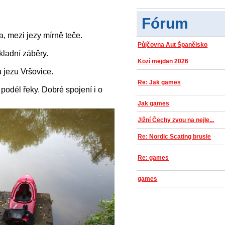
Fórum
, mezi jezy mírně teče.
Půjčovna Aut Španělsko
ladní záběry.
Kozí mejdan 2026
 jezu Vršovice.
Re: Jak games
podél řeky. Dobré spojení i o
Jak games
Jižní Čechy zvou na nejle...
Re: Nordic Scating brusle
Re: games
games