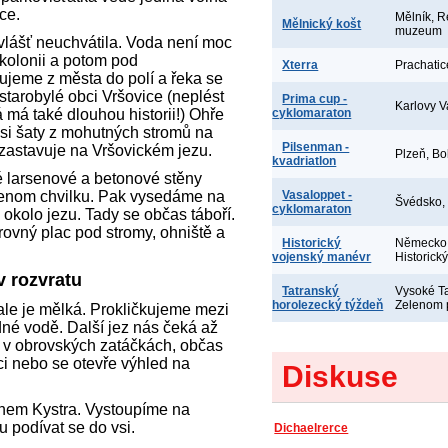
ce.
Mělník, R
Mělnický košt
muzeum
zvlášť neuchvátila. Voda není moc
kolonii a potom pod
Xterra
Prachatic
ujeme z města do polí a řeka se
starobylé obci Vršovice (neplést
Prima cup -
Karlovy V
á má také dlouhou historii!) Ohře
cyklomaraton
si šaty z mohutných stromů na
Pilsenman -
s zastavuje na Vršovickém jezu.
Plzeň, Bo
kvadriatlon
é larsenové a betonové stěny
 jenom chvilku. Pak vysedáme na
Vasaloppet -
Švédsko,
cyklomaraton
okolo jezu. Tady se občas táboří.
 rovný plac pod stromy, ohniště a
Historický
Německo,
vojenský manévr
Historick
v rozvratu
Tatranský
Vysoké Ta
horolezecký týždeň
Zelenom 
ale je mělká. Prokličkujeme mezi
né vodě. Další jez nás čeká až
e v obrovských zatáčkách, občas
i nebo se otevře výhled na
Diskuse
énem Kystra. Vystoupíme na
 podívat se do vsi.
Dichaelrerce