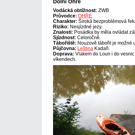
Dolní Ohře
Vodácká obtížnost:
ZWB
Průvodce:
OHŘE
Charakter:
Široká bezproblémová řeka
Riziko:
Nesjízdné jezy.
Znalosti:
Posádka by měla ovládat zák
Sjízdnost:
Celoročně.
Tábořiště:
Nouzově tábořit je možné u
Půjčovna:
Leština
Kadaň.
Doprava:
Vlakem do Loun i do vesnic 
víkendech.