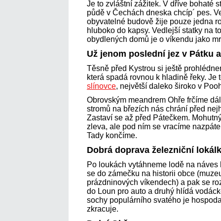
Je to zvláštní zážitek. V dříve bohaté s
půdě v Čechách dneska chcíp´ pes. Ve
obyvatelné budově žije pouze jedna ro
hluboko do kapsy. Vedlejší statky na t
obydlených domů je o víkendu jako mr
Už jenom poslední jez v Pátku 
Těsně před Kystrou si ještě prohlédne
která spadá rovnou k hladině řeky. Je 
slínovce
, největší daleko široko v Pooh
Obrovským meandrem Ohře frčíme dál 
stromů na březích nás chrání před nej
Zastaví se až před Pátečkem. Mohutný
zleva, ale pod ním se vracíme nazpát
Tady končíme.
Dobrá doprava železniční lokál
Po loukách vytáhneme lodě na náve
se do zámečku na historii obce (muze
prázdninových víkendech) a pak se roz
do Loun pro auto a druhý hlídá vodác
sochy populárního svatého je hospoda,
zkracuje.