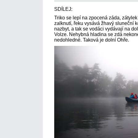
SDÍLEJ:
Triko se lepí na zpocená záda, zátylek
zalknutí, řeku vysává žhavý sluneční 
nazbyt, a tak se vodáci vydávají na doln
Volze. Nehybná hladina se zdá nekon
nedohledné. Taková je dolní Ohře.