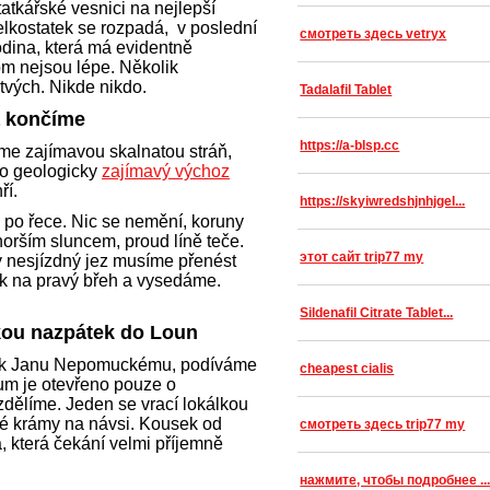
tatkářské vesnici na nejlepší
lkostatek se rozpadá, v poslední
смотреть здесь vetryx
dina, která má evidentně
om nejsou lépe. Několik
tvých. Nikde nikdo.
Tadalafil Tablet
a končíme
https://a-blsp.cc
me zajímavou skalnatou stráň,
to geologicky
zajímavý výchoz
ří.
https://skyiwredshjnhjgel...
po řece. Nic se nemění, koruny
horším sluncem, proud líně teče.
этот сайт trip77 my
 nesjízdný jez musíme přenést
ek na pravý břeh a vysedáme.
Sildenafil Citrate Tablet...
kou nazpátek do Loun
s k Janu Nepomuckému, podíváme
cheapest cialis
um je otevřeno pouze o
dělíme. Jeden se vrací lokálkou
ké krámy na návsi. Kousek od
смотреть здесь trip77 my
 která čekání velmi příjemně
нажмите, чтобы подробнее ..