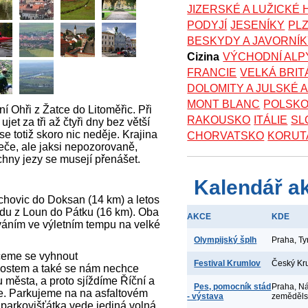
JIZERSKÉ A LUŽICKÉ
PODYJÍ
JESENÍKY
PL
BESKYDY A JAVORNÍ
Cizina
VÝCHODNÍ ALP
FRANCIE
VELKÁ BRIT
DOLOMITY A JULSKÉ 
MONT BLANC
POLSK
í Ohři z Žatce do Litoměřic. Při
RAKOUSKO
ITÁLIE
SL
ujet za tři až čtyři dny bez větší
e totiž skoro nic neděje. Krajina
CHORVATSKO
KORUT
eče, ale jaksi nepozorovaně,
chny jezy se musejí přenášet.
Kalendář a
ochovic do Doksan (14 km) a letos
udu z Loun do Pátku (16 km). Oba
AKCE
KDE
váním ve výletním tempu na velké
Olympijský šplh
Praha, T
ceme se vyhnout
Festival Krumlov
Český Kr
ostem a také se nám nechce
u města, a proto sjíždíme Říční a
Pes, pomocník stád
Praha, N
ce. Parkujeme na na asfaltovém
- výstava
zeměděl
 parkovišťátka vede jediná volná