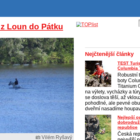
 z Loun do Pátku
Nejčtenější články
TEST Turis
Columbia T
Robustní 
boty Colu
Titanium
na výlety, vycházky a túr
se doslova těší, až vklo
pohodlné, ale pevné obu
dveřmí nasadíme houpav
Nejlepší 
dobrodruž
republice
Česká rep
Vilém Ryšavý
nejvyšší p