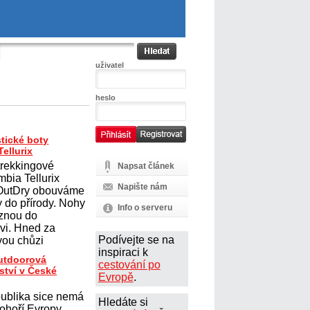
uživatel
heslo
tické boty
ellurix
trekkingové
Napsat článek
mbia Tellurix
Napište nám
 OutDry obouváme
y do přírody. Nohy
Info o serveru
uznou do
vi. Hned za
Podívejte se na
ou chůzi
inspiraci k
outdoorová
cestování po
ství v České
Evropě
.
ublika sice nemá
Hledáte si
ohoří Evropy,