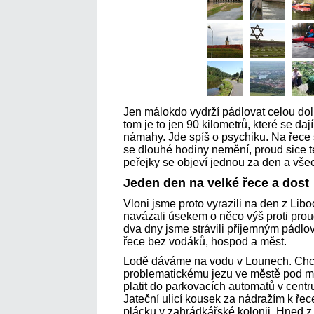
Jen málokdo vydrží pádlovat celou doln
tom je to jen 90 kilometrů, které se dají 
námahy. Jde spíš o psychiku. Na řece s
se dlouhé hodiny nemění, proud sice t
peřejky se objeví jednou za den a vše
Jeden den na velké řece a dost
Vloni jsme proto vyrazili na den z Lib
navázali úsekem o něco výš proti pro
dva dny jsme strávili příjemným pádlo
řece bez vodáků, hospod a měst.
Lodě dáváme na vodu v Lounech. Ch
problematickému jezu ve městě pod m
platit do parkovacích automatů v centr
Jateční ulicí kousek za nádražím k ře
plácku v zahrádkářské kolonii. Hned z