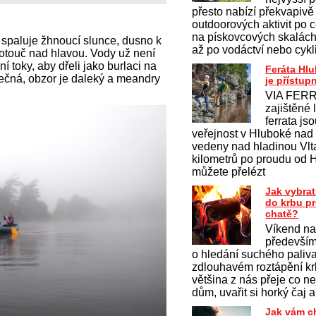
přesto nabízí překvapivě
outdoorových aktivit po c
na pískovcových skalách 
 spaluje žhnoucí slunce, dusno k
až po vodáctví nebo cykl
kotouč nad hlavou. Vody už není
í toky, aby dřeli jako burlaci na
Feráta Hl
ečná, obzor je daleký a meandry
je přístup
VIA FERR
zajištěné 
ferrata js
veřejnost v Hluboké nad
vedeny nad hladinou Vlt
kilometrů po proudu od 
můžete přelézt
Jak vybrat
do krbu p
chatě?
Víkend na
především
o hledání suchého paliv
zdlouhavém roztápění krb
většina z nás přeje co ne
dům, uvařit si horký čaj a
Jak vám c