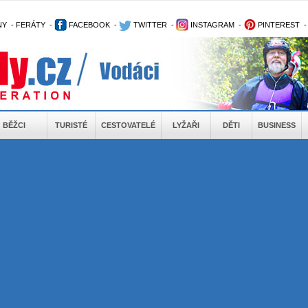
NY
-
FERÁTY
-
FACEBOOK
-
TWITTER
-
INSTAGRAM
-
PINTEREST
BĚŽCI
TURISTÉ
CESTOVATELÉ
LYŽAŘI
DĚTI
BUSINESS