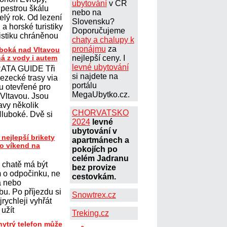
ubytování
v ČR
 pestrou škálu
nebo na
elý rok. Od lezení
Slovensku?
a horské turistiky
Doporučujeme
istiku chráněnou
chaty a chalupy k
pronájmu
za
uboká nad Vltavou
ná z vody i autem
nejlepší ceny. I
levné ubytování
ATA GUIDE Tři
si najdete na
lezecké trasy via
portálu
ou otevřené pro
MegaUbytko.cz.
 Vltavou. Jsou
avy několik
CHORVATSKO
Hluboké. Dvě si
2024
levné
ubytování v
 nejlepší brikety
apartmánech a
ro víkend na
pokojích po
celém Jadranu
 chatě má být
bez provize
 o odpočinku, ne
cestovkám.
a nebo
u. Po příjezdu si
Snowtrex.cz
jrychleji vyhřát
 užít
Treking.cz
hytrý telefon může