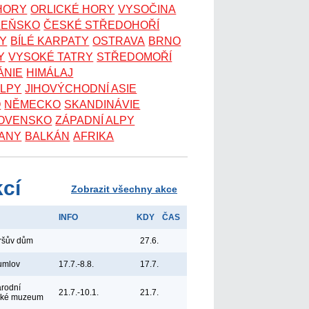
 HORY
ORLICKÉ HORY
VYSOČINA
ZEŇSKO
ČESKÉ STŘEDOHOŘÍ
KY
BÍLÉ KARPATY
OSTRAVA
BRNO
Y
VYSOKÉ TATRY
STŘEDOMOŘÍ
ÁNIE
HIMÁLAJ
ALPY
JIHOVÝCHODNÍ ASIE
O
NĚMECKO
SKANDINÁVIE
OVENSKO
ZÁPADNÍ ALPY
ANY
BALKÁN
AFRIKA
kcí
Zobrazit všechny akce
INFO
KDY
ČAS
yršův dům
27.6.
umlov
17.7.-8.8.
17.7.
árodní
21.7.-10.1.
21.7.
ské muzeum