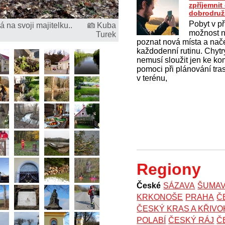
zpříjemni
dobrodruž
Pobyt v př
na svoji majitelku..
Kuba
možnost na
Turek
poznat nová místa a nač
každodenní rutinu. Chytrý
nemusí sloužit jen ke k
pomoci při plánování tras
v terénu,
Regiony
České
SÁZAVA
ŠUMA
KRKONOŠE
PRAHA
Č
ČESKÝ KRAS A KŘIV
POLABÍ
ČESKÝ RÁJ
Č