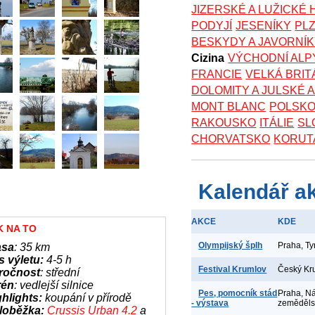
JIZERSKÉ A LUŽICKÉ
PODYJÍ
JESENÍKY
PL
BESKYDY A JAVORNÍ
Cizina
VÝCHODNÍ ALP
FRANCIE
VELKÁ BRIT
DOLOMITY A JULSKÉ 
MONT BLANC
POLSK
RAKOUSKO
ITÁLIE
SL
CHORVATSKO
KORUT
Kalendář a
AKCE
KDE
K NA TO
Olympijský šplh
Praha, T
asa
: 35 km
s výletu:
4-5 h
Festival Krumlov
Český Kr
ročnost
: střední
rén
: vedlejší silnice
Pes, pomocník stád
Praha, N
hlights:
koupání v přírodě
- výstava
zeměděl
loběžka:
Crussis Urban 4.2
a