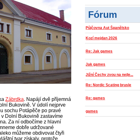
Fórum
Půjčovna Aut Španělsko
Kozí mejdan 2026
Re: Jak games
Jak games
Jižní Čechy zvou na nejle...
Re: Nordic Scating brusle
Re: games
oka
Zábrdka
. Napájí dvě příjemná
Dolní Bukovině. V údolí nejprve
ou sochu Potápěče po pravé
games
e v Dolní Bukovině zastavíme
a. Za ní odbočíme z hlavní
všimneme dobře udržované
aleko můžeme obdivovat čtyři
štní tvar získaly, protože