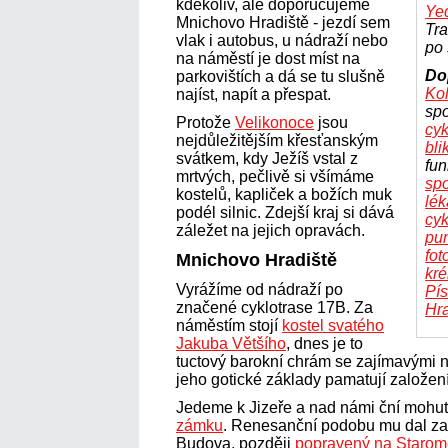
kdekoliv, ale doporučujeme
Ye
Mnichovo Hradiště - jezdí sem
Tra
vlak i autobus, u nádraží nebo
po 
na náměstí je dost míst na
Do
parkovištích a dá se tu slušně
Ko
najíst, napít a přespat.
spo
Protože
Velikonoce
jsou
cyk
nejdůležitějším křesťanským
bli
svátkem, kdy Ježíš vstal z
fun
mrtvých, pečlivě si všímáme
spo
kostelů, kapliček a božích muk
lék
podél silnic. Zdejší kraj si dává
cyk
záležet na jejich opravách.
pu
fot
Mnichovo Hradiště
kr
Vyrážíme od nádraží po
Pís
značené cyklotrase 17B. Za
Hra
náměstím stojí
kostel svatého
Jakuba Většího
, dnes je to
tuctový barokní chrám se zajímavými 
jeho gotické základy pamatují založení
Jedeme k Jizeře a nad námi ční moh
zámku
. Renesanční podobu mu dal za
Budova, později
popravený na Starom