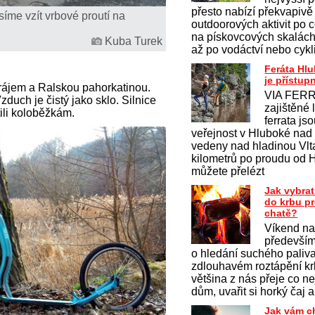
přesto nabízí překvapivě
síme vzít vrbové proutí na
outdoorových aktivit po c
na pískovcových skalách 
Kuba Turek
až po vodáctví nebo cykl
Feráta Hl
je přístup
 rájem a Ralskou pahorkatinou.
VIA FERR
duch je čistý jako sklo. Silnice
zajištěné 
ili koloběžkám.
ferrata js
veřejnost v Hluboké nad
vedeny nad hladinou Vlt
kilometrů po proudu od 
můžete přelézt
Jak vybrat
do krbu p
chatě?
Víkend na
především
o hledání suchého paliv
zdlouhavém roztápění krb
většina z nás přeje co ne
dům, uvařit si horký čaj a
Jak vám c