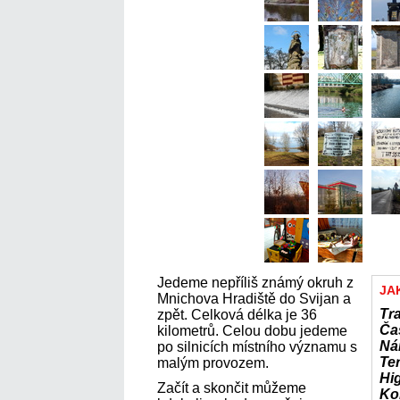
Jedeme nepříliš známý okruh z
JA
Mnichova Hradiště do Svijan a
Tr
zpět. Celková délka je 36
Ča
kilometrů. Celou dobu jedeme
Ná
po silnicích místního významu s
Te
malým provozem.
Hig
Začít a skončit můžeme
Ko