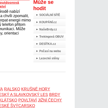
Může se
t outdoorová
ství
hodit
írodě nabízí
SOCIÁLNÍ SÍTĚ
 chvíli zpomalit,
erpat energii mimo
KOUPÁNÍ.cz
 telefon přitom
omunikaci. Může
NašeBrdy.cz
y, orientaci
Trekingová OBUV
DESÍTKA.cz
Počasí na webu
Lezecké stěny
VA
RALSKO
KRUŠNÉ HORY
ESKÝ A SLAVKOVSKÝ LES
BRDY
OKLÁTSKO
POVLTAVÍ
JIŽNÍ ČECHY
ESKÉ ŠVÝCARSKO