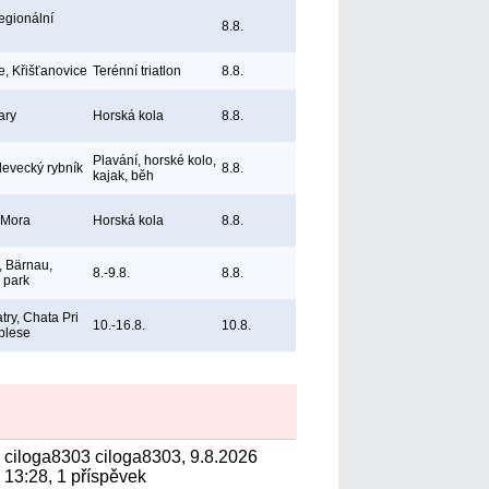
egionální
8.8.
e, Křišťanovice
Terénní triatlon
8.8.
ary
Horská kola
8.8.
Plavání, horské kolo,
levecký rybník
8.8.
kajak, běh
 Mora
Horská kola
8.8.
 Bärnau,
8.-9.8.
8.8.
ý park
try, Chata Pri
10.-16.8.
10.8.
plese
ciloga8303 ciloga8303, 9.8.2026
13:28, 1 příspěvek