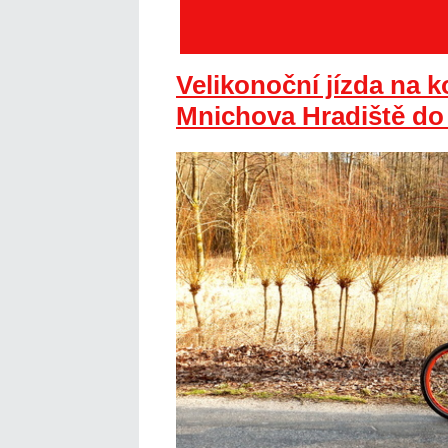
Velikonoční jízda na k
Mnichova Hradiště do