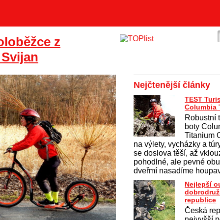
oloběžce z
 Svijan
Nejčtenější články
TEST Turis
Columbia T
Robustní 
boty Colu
Titanium
na výlety, vycházky a túr
se doslova těší, až vklo
pohodlné, ale pevné obu
dveřmí nasadíme houpav
Nejlepší 
dobrodruž
republice
Česká rep
nejvyšší p