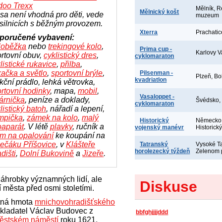
doo Trexx
Mělník, R
Mělnický košt
sa není vhodná pro děti, vede
muzeum
silnicích s běžným provozem.
Xterra
Prachatic
poručené vybavení:
loběžka
nebo
trekingové kolo
,
Prima cup -
Karlovy V
rtovní obuv,
cyklistický dres
,
cyklomaraton
listické rukavice
,
přilba
,
kačka a světlo
,
sportovní brýle
,
Pilsenman -
Plzeň, Bo
kvadriatlon
kční prádlo, lehká větrovka,
rtovní hodinky
, mapa,
mobil
,
Vasaloppet -
árnička
, peníze a doklady,
Švédsko,
cyklomaraton
listický batoh
, nářadí a lepení,
mpička
,
zámek na kolo
,
malý
Historický
Německo,
oaparát
.
V létě
plavky
, ručník a
vojenský manévr
Historick
ém na opalování
ke koupání na
ečáku Příšovice
, v
Klášteře
Tatranský
Vysoké Ta
horolezecký týždeň
Zelenom 
dišti
,
Dolní Bukovině
a
Jizeře
.
náhrobky významných lidí, ale
Diskuse
 města před osmi stoletími.
utná hmota
mnichovohradišťského
kladatel Václav Budovec z
bbfghjjjjddd
ěstském náměstí
roku 1621.