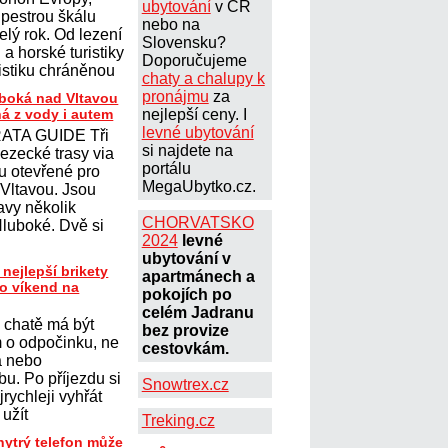
ubytování
v ČR
 pestrou škálu
nebo na
elý rok. Od lezení
Slovensku?
a horské turistiky
Doporučujeme
istiku chráněnou
chaty a chalupy k
pronájmu
za
uboká nad Vltavou
ná z vody i autem
nejlepší ceny. I
levné ubytování
ATA GUIDE Tři
si najdete na
lezecké trasy via
portálu
ou otevřené pro
MegaUbytko.cz.
 Vltavou. Jsou
avy několik
CHORVATSKO
Hluboké. Dvě si
2024
levné
ubytování v
 nejlepší brikety
apartmánech a
ro víkend na
pokojích po
celém Jadranu
 chatě má být
bez provize
 o odpočinku, ne
cestovkám.
a nebo
u. Po příjezdu si
Snowtrex.cz
jrychleji vyhřát
 užít
Treking.cz
hytrý telefon může