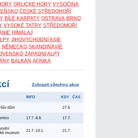
 HORY
ORLICKÉ HORY
VYSOČINA
ZEŇSKO
ČESKÉ STŘEDOHOŘÍ
KY
BÍLÉ KARPATY
OSTRAVA
BRNO
Y
VYSOKÉ TATRY
STŘEDOMOŘÍ
ÁNIE
HIMÁLAJ
ALPY
JIHOVÝCHODNÍ ASIE
O
NĚMECKO
SKANDINÁVIE
OVENSKO
ZÁPADNÍ ALPY
ANY
BALKÁN
AFRIKA
kcí
Zobrazit všechny akce
INFO
KDY
ČAS
yršův dům
27.6.
umlov
17.7.-8.8.
17.7.
árodní
21.7.-10.1.
21.7.
ské muzeum