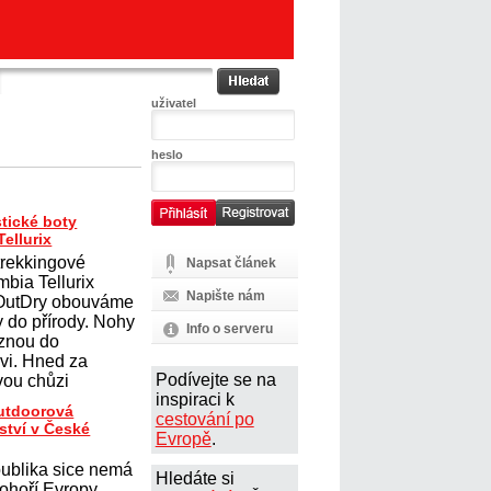
uživatel
heslo
tické boty
ellurix
trekkingové
Napsat článek
mbia Tellurix
Napište nám
 OutDry obouváme
y do přírody. Nohy
Info o serveru
uznou do
vi. Hned za
Podívejte se na
ou chůzi
inspiraci k
outdoorová
cestování po
ství v České
Evropě
.
ublika sice nemá
Hledáte si
ohoří Evropy,