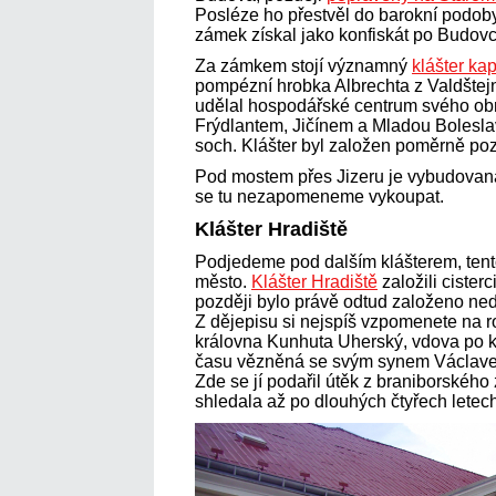
Posléze ho přestvěl do barokní podob
zámek získal jako konfiskát po Budov
Za zámkem stojí významný
klášter ka
pompézní hrobka Albrechta z Valdštejn
udělal hospodářské centrum svého ob
Frýdlantem, Jičínem a Mladou Boleslav
soch. Klášter byl založen poměrně po
Pod mostem přes Jizeru je vybudovaná 
se tu nezapomeneme vykoupat.
Klášter Hradiště
Podjedeme pod dalším klášterem, tent
město.
Klášter Hradiště
založili cisterc
později bylo právě odtud založeno ne
Z dějepisu si nejspíš vzpomenete na r
královna Kunhuta Uherský, vdova po krá
času vězněná se svým synem Václave
Zde se jí podařil útěk z braniborského 
shledala až po dlouhých čtyřech letech