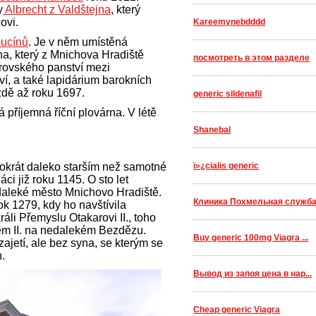
y
Albrecht z Valdštejna
, který
covi.
Kareemynebdddd
pucínů
. Je v něm umístěná
a, který z Mnichova Hradiště
посмотреть в этом разделе
rovského panství mezi
í, a také lapidárium barokních
zdě až roku 1697.
generic sildenafil
příjemná říční plovárna. V létě
Shanebal
okrát daleko starším než samotné
ï»¿cialis generic
iáci již roku 1145. O sto let
daleké město Mnichovo Hradiště.
Клиника Похмельная служб
ok 1279, kdy ho navštívila
li Přemyslu Otakarovi II., toho
m II. na nedalekém Bezdězu.
Buy generic 100mg Viagra ...
zajetí, ale bez syna, se kterým se
.
Вывод из запоя цена в нар...
Cheap generic Viagra