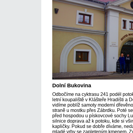
Dolní Bukovina
Odbočíme na cyktrasu 241 podél pot
letní koupaliště v Klášteře Hradišti a 
vidíme poblíž samoty moderní dřevěn
straně u mostku přes Zábrdku. Poté s
před hospodou u pískovcové sochy Lun
silnice doprava až k potoku, kde si 
kapličky. Pokud se dobře díváme, ned
mladé vrby se zapleteným kmenem. Zvlá