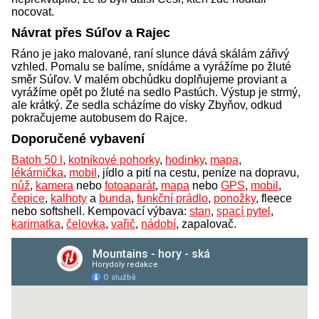
nocovat.
Návrat přes Súľov a Rajec
Ráno je jako malované, raní slunce dává skálám zářivý
vzhled. Pomalu se balíme, snídáme a vyrážíme po žluté
směr Súľov. V malém obchůdku doplňujeme proviant a
vyrážíme opět po žluté na sedlo Pastúch. Výstup je strmý,
ale krátký. Ze sedla scházíme do vísky Zbyňov, odkud
pokračujeme autobusem do Rajce.
Doporučené vybavení
Batoh 50 l
,
kotníkové pohorky
,
hodinky
,
mapa
,
lékárnička
,
mobil
, jídlo a pití na cestu, peníze na dopravu,
nůž
,
kamera
nebo
fotoaparát
,
mapa
nebo
GPS
,
mobil
,
čepice
,
kalhoty
a
bunda
,
funkční prádlo
,
ponožky
, fleece
nebo softshell. Kempovací výbava:
stan
,
spací pytel
,
karimatka
,
čelovka
,
vařič
,
nádobí
, zapalovač.