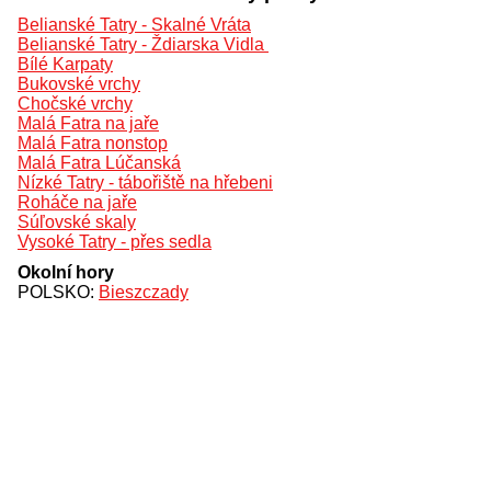
Belianské Tatry - Skalné Vráta
Belianské Tatry - Ždiarska Vidla
Bílé Karpaty
Bukovské vrchy
Chočské vrchy
Malá Fatra na jaře
Malá Fatra nonstop
Malá Fatra Lúčanská
Nízké Tatry - tábořiště na hřebeni
Roháče na jaře
Súľovské skaly
Vysoké Tatry - přes sedla
Okolní hory
POLSKO:
Bieszczady