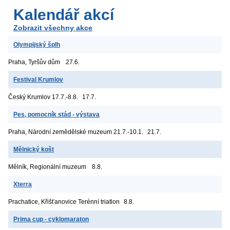
Kalendář akcí
Zobrazit všechny akce
Olympijský šplh
Praha, Tyršův dům
27.6.
Festival Krumlov
Český Krumlov
17.7.-8.8.
17.7.
Pes, pomocník stád - výstava
Praha, Národní zemědělské muzeum
21.7.-10.1.
21.7.
Mělnický košt
Mělník, Regionální muzeum
8.8.
Xterra
Prachatice, Křišťanovice
Terénní triatlon
8.8.
Prima cup - cyklomaraton