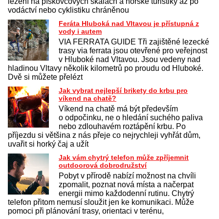
lezení na pískovcových skalách a horské turistiky až po
vodáctví nebo cyklistiku chráněnou
Feráta Hluboká nad Vltavou je přístupná z
vody i autem
VIA FERRATA GUIDE Tři zajištěné lezecké
trasy via ferrata jsou otevřené pro veřejnost
v Hluboké nad Vltavou. Jsou vedeny nad
hladinou Vltavy několik kilometrů po proudu od Hluboké.
Dvě si můžete přelézt
Jak vybrat nejlepší brikety do krbu pro
víkend na chatě?
Víkend na chatě má být především
o odpočinku, ne o hledání suchého paliva
nebo zdlouhavém roztápění krbu. Po
příjezdu si většina z nás přeje co nejrychleji vyhřát dům,
uvařit si horký čaj a užít
Jak vám chytrý telefon může zpříjemnit
outdoorová dobrodružství
Pobyt v přírodě nabízí možnost na chvíli
zpomalit, poznat nová místa a načerpat
energii mimo každodenní rutinu. Chytrý
telefon přitom nemusí sloužit jen ke komunikaci. Může
pomoci při plánování trasy, orientaci v terénu,