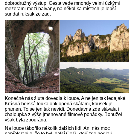
dobrodružný výstup. Cesta vede mnohdy velmi úzkými
mezerami mezi balvany, na několika místech je lepší
sundat ruksak ze zad.
Konečně nás žlutá dovedla k louce. A ne jen tak ledajaké.
Krásná horská louka obklopená skálami, kousek je
pramen. To se jen tak nevidí. Donedávna zde stávala i
chaloupka z výše jmenované filmové pohádky. Bohužel
však byla zbourána.
Na louce tábořilo několik dalších lidí. Ani nás moc
nepřekvapilo, že to byli další Češi, kteří zde hodlali