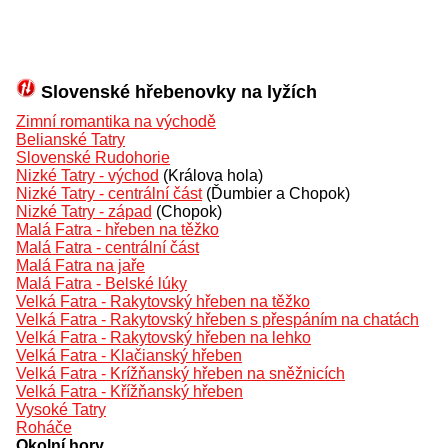
Slovenské hřebenovky na lyžích
Zimní romantika na východě
Belianské Tatry
Slovenské Rudohorie
Nizké Tatry - východ
(Králova hola)
Nizké Tatry - centrální část
(Ďumbier a Chopok)
Nizké Tatry - západ
(Chopok)
Malá Fatra - hřeben na těžko
Malá Fatra - centrální část
Malá Fatra na jaře
Malá Fatra - Belské lúky
Velká Fatra - Rakytovský hřeben na těžko
Velká Fatra - Rakytovský hřeben s přespáním na chatách
Velká Fatra - Rakytovský hřeben na lehko
Velká Fatra - Klačianský hřeben
Velká Fatra - Krížňanský hřeben na sněžnicích
Velká Fatra - Křížňanský hřeben
Vysoké Tatry
Roháče
Okolní hory