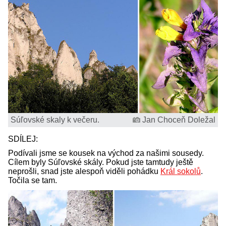
Súľovské skaly k večeru.
Jan Choceň Doležal
SDÍLEJ:
Podívali jsme se kousek na východ za našimi sousedy.
Cílem byly Súľovské skály. Pokud jste tamtudy ještě
neprošli, snad jste alespoň viděli pohádku
Král sokolů
.
Točila se tam.