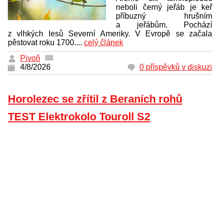
neboli černý jeřáb je keř
příbuzný hrušním
a jeřábům. Pochází
z vlhkých lesů Severní Ameriky. V Evropě se začala
pěstovat roku 1700....
celý článek
Pivoň
4/8/2026
0 příspěvků v diskuzi
Horolezec se zřítil z Beraních rohů
TEST Elektrokolo Touroll S2