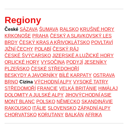
Regiony
České
SÁZAVA
ŠUMAVA
RALSKO
KRUŠNÉ HORY
KRKONOŠE
PRAHA
ČESKÝ A SLAVKOVSKÝ LES
BRDY
ČESKÝ KRAS A KŘIVOKLÁTSKO
POVLTAVÍ
JIŽNÍ ČECHY
POLABÍ
ČESKÝ RÁJ
ČESKÉ ŠVÝCARSKO
JIZERSKÉ A LUŽICKÉ HORY
ORLICKÉ HORY
VYSOČINA
PODYJÍ
JESENÍKY
PLZEŇSKO
ČESKÉ STŘEDOHOŘÍ
BESKYDY A JAVORNÍKY
BÍLÉ KARPATY
OSTRAVA
BRNO
Cizina
VÝCHODNÍ ALPY
VYSOKÉ TATRY
STŘEDOMOŘÍ
FRANCIE
VELKÁ BRITÁNIE
HIMÁLAJ
DOLOMITY A JULSKÉ ALPY
JIHOVÝCHODNÍ ASIE
MONT BLANC
POLSKO
NĚMECKO
SKANDINÁVIE
RAKOUSKO
ITÁLIE
SLOVENSKO
ZÁPADNÍ ALPY
CHORVATSKO
KORUTANY
BALKÁN
AFRIKA