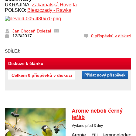
UKRAJINA:
Zakarpatská Hoverla
POLSKO:
Bieszczady - Rawka
Jan Choceň Doležal
12/3/2017
0 příspěvků v diskuzi
SDÍLEJ:
Diskuze k článku
Celkem 0 příspěvků v diskuzi
Přidat nový příspěvek
Aronie neboli černý
jeřáb
Vydáno před 3 dny
Aronie čili temnoplodec