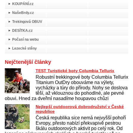
KOUPÁNÍ.cz
NašeBrdy.cz
Trekingová OBUV
DESÍTKA.cz
Počasí na webu
Lezecké stěny
Nejčtenější články
TEST Turistické boty Columbia Tellurix
Robustní trekkingové boty Columbia Tellurix
Titanium OutDry obouváme na výlety,
vycházky a túry do přírody. Nohy se doslova
těší, až vklouznou do pohodlné, ale pevné
obuvi. Hned za dveřmí nasadíme houpavou chůzi
Nejlepší outdoorová dobrodružství v České
republice
Česká republika sice nemá nejvyšší pohoří
Evropy, přesto nabízí překvapivě pestrou
škálu outdoorových aktivit po celý rok. Od