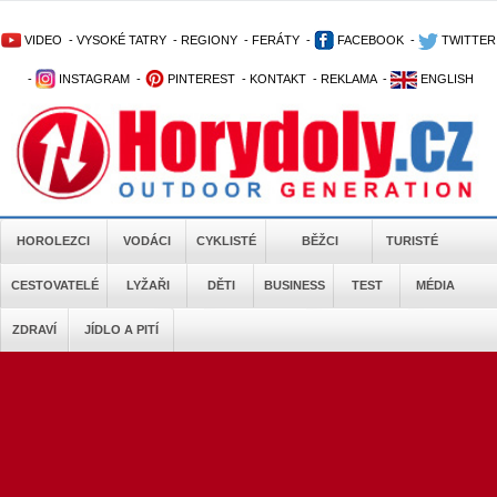
VIDEO
-
VYSOKÉ TATRY
-
REGIONY
-
FERÁTY
-
FACEBOOK
-
TWITTER
-
INSTAGRAM
-
PINTEREST
-
KONTAKT
-
REKLAMA
-
ENGLISH
HOROLEZCI
VODÁCI
CYKLISTÉ
BĚŽCI
TURISTÉ
CESTOVATELÉ
LYŽAŘI
DĚTI
BUSINESS
TEST
MÉDIA
ZDRAVÍ
JÍDLO A PITÍ