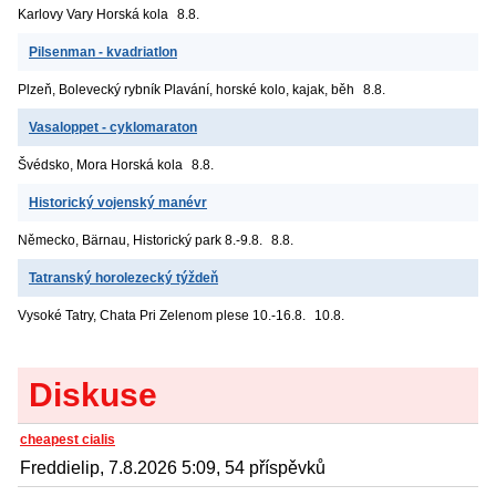
Karlovy Vary
Horská kola
8.8.
Pilsenman - kvadriatlon
Plzeň, Bolevecký rybník
Plavání, horské kolo, kajak, běh
8.8.
Vasaloppet - cyklomaraton
Švédsko, Mora
Horská kola
8.8.
Historický vojenský manévr
Německo, Bärnau, Historický park
8.-9.8.
8.8.
Tatranský horolezecký týždeň
Vysoké Tatry, Chata Pri Zelenom plese
10.-16.8.
10.8.
Diskuse
cheapest cialis
Freddielip, 7.8.2026 5:09, 54 příspěvků