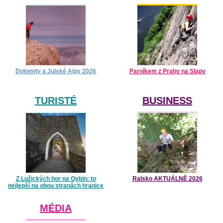
Dolomity a Julské Alpy 2026
Parníkem z Prahy na Slapy
TURISTÉ
BUSINESS
Z Lužických hor na Oybin: to
Ralsko AKTUÁLNĚ 2026
nejlepší na obou stranách hranice
MÉDIA