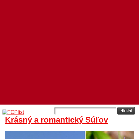
Krásný a romantický Súľov