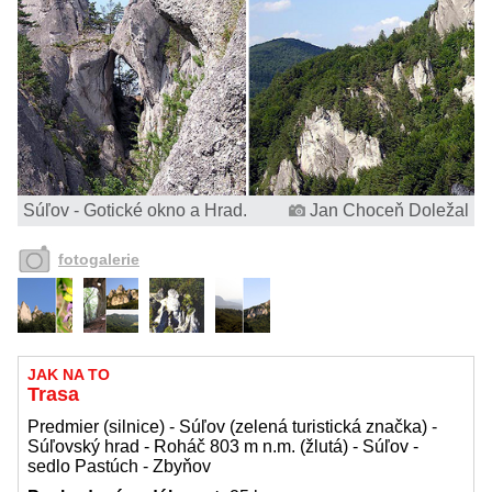
Súľov - Gotické okno a Hrad.
Jan Choceň Doležal
fotogalerie
JAK NA TO
Trasa
Predmier (silnice) - Súľov (zelená turistická značka) -
Súľovský hrad - Roháč 803 m n.m. (žlutá) - Súľov -
sedlo Pastúch - Zbyňov