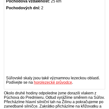
Pochodová vzdálenost:
25 km
Pochodových dní:
2
Súľovské skaly jsou také významnou lezeckou oblastí.
Podívejte se na
horolezecké průvodce
.
Okolo druhé hodiny odpoledne jsme dorazili vlakem z
Púchova do Predmieru. Odtud vyrážíme směrem na Súľov.
Přecházíme hlavní silniční tah na Žilinu a pokračujeme po
zanedbané silničce. Zakrátko přicházíme na křižovatku a