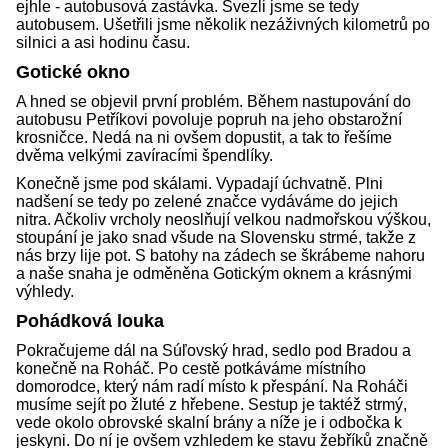
ejhle - autobusová zastávka. Svezli jsme se tedy
autobusem. Ušetřili jsme několik nezáživných kilometrů po
silnici a asi hodinu času.
Gotické okno
A hned se objevil první problém. Během nastupování do
autobusu Petříkovi povoluje popruh na jeho obstarožní
krosničce. Nedá na ni ovšem dopustit, a tak to řešíme
dvěma velkými zavíracími špendlíky.
Konečně jsme pod skálami. Vypadají úchvatně. Plni
nadšení se tedy po zelené značce vydáváme do jejich
nitra. Ačkoliv vrcholy neoslňují velkou nadmořskou výškou,
stoupání je jako snad všude na Slovensku strmé, takže z
nás brzy lije pot. S batohy na zádech se škrábeme nahoru
a naše snaha je odměněna Gotickým oknem a krásnými
výhledy.
Pohádková louka
Pokračujeme dál na Súľovský hrad, sedlo pod Bradou a
konečně na Roháč. Po cestě potkáváme místního
domorodce, který nám radí místo k přespání. Na Roháči
musíme sejít po žluté z hřebene. Sestup je taktéž strmý,
vede okolo obrovské skalní brány a níže je i odbočka k
jeskyni. Do ní je ovšem vzhledem ke stavu žebříků značně