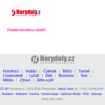
Výpadek Horydoly.cz skončil
Horolezci
Vodáci
Cyklisté
Běžci
Turisté
Cestovatelé
Lyžaři
Děti
Business
Test
Média
Zdraví
Jídlo a pití
CC-BY
Horydoly.cz - 2003-2026 Šéfredaktor:
Jakub Turek
, tel.: +420 728 892 898 -
Redakce
-
Reklama
-
Kariéra
-
Osobní údaje
-
UpDown Media
-
RSS
-
Sitemap
-
ISSN 1801-9927