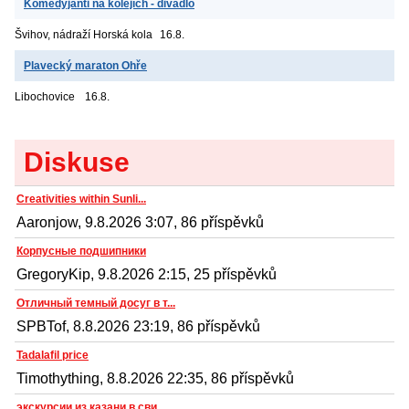
Komedyjanti na kolejích - divadlo
Švihov, nádraží
Horská kola
16.8.
Plavecký maraton Ohře
Libochovice
16.8.
Diskuse
Creativities within Sunli...
Aaronjow, 9.8.2026 3:07, 86 příspěvků
Корпусные подшипники
GregoryKip, 9.8.2026 2:15, 25 příspěvků
Отличный темный досуг в т...
SPBTof, 8.8.2026 23:19, 86 příspěvků
Tadalafil price
Timothything, 8.8.2026 22:35, 86 příspěvků
экскурсии из казани в сви...