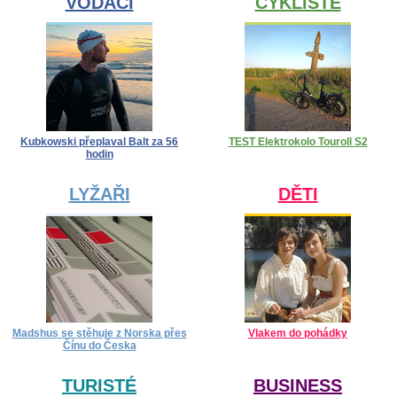
VODÁCI
CYKLISTÉ
Kubkowski přeplaval Balt za 56
TEST Elektrokolo Touroll S2
hodin
LYŽAŘI
DĚTI
Madshus se stěhuje z Norska přes
Vlakem do pohádky
Čínu do Česka
TURISTÉ
BUSINESS