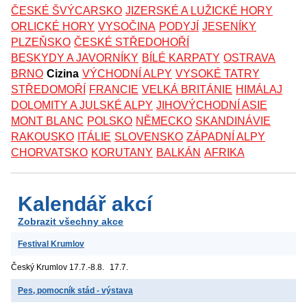
ČESKÉ ŠVÝCARSKO
JIZERSKÉ A LUŽICKÉ HORY
ORLICKÉ HORY
VYSOČINA
PODYJÍ
JESENÍKY
PLZEŇSKO
ČESKÉ STŘEDOHOŘÍ
BESKYDY A JAVORNÍKY
BÍLÉ KARPATY
OSTRAVA
BRNO
Cizina
VÝCHODNÍ ALPY
VYSOKÉ TATRY
STŘEDOMOŘÍ
FRANCIE
VELKÁ BRITÁNIE
HIMÁLAJ
DOLOMITY A JULSKÉ ALPY
JIHOVÝCHODNÍ ASIE
MONT BLANC
POLSKO
NĚMECKO
SKANDINÁVIE
RAKOUSKO
ITÁLIE
SLOVENSKO
ZÁPADNÍ ALPY
CHORVATSKO
KORUTANY
BALKÁN
AFRIKA
Kalendář akcí
Zobrazit všechny akce
Festival Krumlov
Český Krumlov
17.7.-8.8.
17.7.
Pes, pomocník stád - výstava