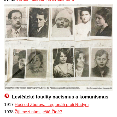
Levičácké totality nacismus a komunismus
1917
Hoši od Zborova: Legionáři proti Rudým
1938
Žijí mezi námi ještě Židé?