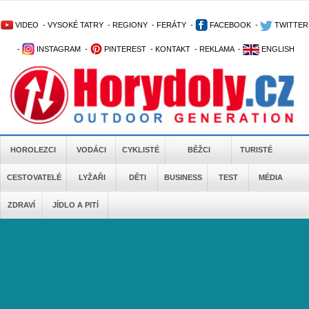
VIDEO
-
VYSOKÉ TATRY
-
REGIONY
-
FERÁTY
-
FACEBOOK
-
TWITTER
-
INSTAGRAM
-
PINTEREST
-
KONTAKT
-
REKLAMA
-
ENGLISH
HOROLEZCI
VODÁCI
CYKLISTÉ
BĚŽCI
TURISTÉ
CESTOVATELÉ
LYŽAŘI
DĚTI
BUSINESS
TEST
MÉDIA
ZDRAVÍ
JÍDLO A PITÍ