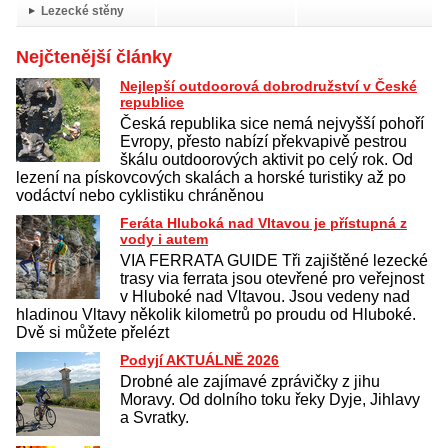
Lezecké stěny
Nejčtenější články
Nejlepší outdoorová dobrodružství v České
republice
Česká republika sice nemá nejvyšší pohoří
Evropy, přesto nabízí překvapivě pestrou
škálu outdoorových aktivit po celý rok. Od
lezení na pískovcových skalách a horské turistiky až po
vodáctví nebo cyklistiku chráněnou
Feráta Hluboká nad Vltavou je přístupná z
vody i autem
VIA FERRATA GUIDE Tři zajištěné lezecké
trasy via ferrata jsou otevřené pro veřejnost
v Hluboké nad Vltavou. Jsou vedeny nad
hladinou Vltavy několik kilometrů po proudu od Hluboké.
Dvě si můžete přelézt
Podyjí AKTUÁLNĚ 2026
Drobné ale zajímavé zprávičky z jihu
Moravy. Od dolního toku řeky Dyje, Jihlavy
a Svratky.