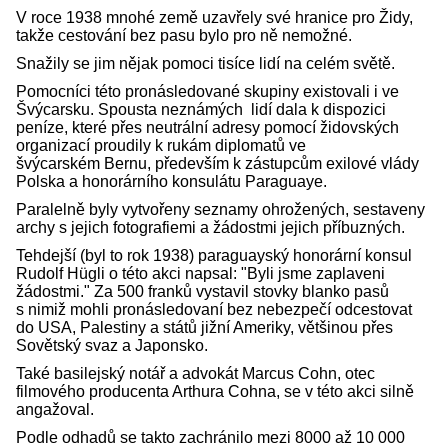
V roce 1938 mnohé země uzavřely své hranice pro Židy,
takže cestování bez pasu bylo pro ně nemožné.
Snažily se jim nějak pomoci tisíce lidí na celém světě.
Pomocníci této pronásledované skupiny existovali i ve
Švýcarsku. Spousta neznámých lidí dala k dispozici
peníze, které přes neutrální adresy pomocí židovských
organizací proudily k rukám diplomatů ve
švýcarském Bernu, především k zástupcům exilové vlády
Polska a honorárního konsulátu Paraguaye.
Paralelně byly vytvořeny seznamy ohrožených, sestaveny
archy s jejich fotografiemi a žádostmi jejich příbuzných.
Tehdejší (byl to rok 1938) paraguayský honorární konsul
Rudolf Hügli o této akci napsal: "Byli jsme zaplaveni
žádostmi." Za 500 franků vystavil stovky blanko pasů
s nimiž mohli pronásledovaní bez nebezpečí odcestovat
do USA, Palestiny a států jižní Ameriky, většinou přes
Sovětský svaz a Japonsko.
Také basilejský notář a advokát Marcus Cohn, otec
filmového producenta Arthura Cohna, se v této akci silně
angažoval.
Podle odhadů se takto zachránilo mezi 8000 až 10 000