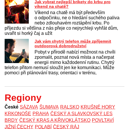
Jak vybrat nejlepší brikety do krbu pro
víkend na chatě?
Víkend na chatě má být především
o odpočinku, ne o hledání suchého paliva
nebo zdlouhavém roztápění krbu. Po
příjezdu si většina z nás přeje co nejrychleji vyhřát dům,
uvařit si horký čaj a užít
Jak vám chytrý telefon může zpříjemnit
outdoorová dobrodružství
Pobyt v přírodě nabízí možnost na chvíli
zpomalit, poznat nová místa a načerpat
energii mimo každodenní rutinu. Chytrý
telefon přitom nemusí sloužit jen ke komunikaci. Může
pomoci při plánování trasy, orientaci v terénu,
Regiony
České
SÁZAVA
ŠUMAVA
RALSKO
KRUŠNÉ HORY
KRKONOŠE
PRAHA
ČESKÝ A SLAVKOVSKÝ LES
BRDY
ČESKÝ KRAS A KŘIVOKLÁTSKO
POVLTAVÍ
JIŽNÍ ČECHY
POLABÍ
ČESKÝ RÁJ