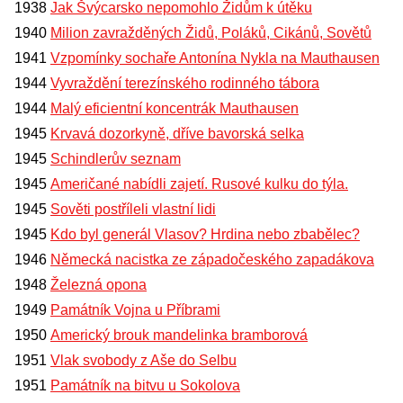
1938
Jak Švýcarsko nepomohlo Židům k útěku
1940
Milion zavražděných Židů, Poláků, Cikánů, Sovětů
1941
Vzpomínky sochaře Antonína Nykla na Mauthausen
1944
Vyvraždění terezínského rodinného tábora
1944
Malý eficientní koncentrák Mauthausen
1945
Krvavá dozorkyně, dříve bavorská selka
1945
Schindlerův seznam
1945
Američané nabídli zajetí. Rusové kulku do týla.
1945
Sověti postříleli vlastní lidi
1945
Kdo byl generál Vlasov? Hrdina nebo zbabělec?
1946
Německá nacistka ze západočeského zapadákova
1948
Železná opona
1949
Památník Vojna u Příbrami
1950
Americký brouk mandelinka bramborová
1951
Vlak svobody z Aše do Selbu
1951
Památník na bitvu u Sokolova