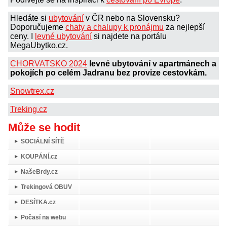
Hledáte si
ubytování
v ČR nebo na Slovensku?
Doporučujeme
chaty a chalupy k pronájmu
za nejlepší
ceny. I
levné ubytování
si najdete na portálu
MegaUbytko.cz.
CHORVATSKO 2024
levné ubytování v apartmánech a
pokojích po celém Jadranu bez provize cestovkám.
Snowtrex.cz
Treking.cz
Může se hodit
SOCIÁLNÍ SÍTĚ
KOUPÁNÍ.cz
NašeBrdy.cz
Trekingová OBUV
DESÍTKA.cz
Počasí na webu