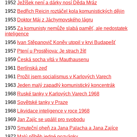
1952
Ježíšek není a dárky nosí Děda Mráz
1952
Bedřich Reicin roztáčel kola komunistických dějin
1953
Doktor Máj z Jáchymovského lágru
1955
Za komunisty nemůže slabá paměť, ale nedostatek
inteligence
1956
Ivan Stěpanovič Koněv utopil v krvi Budapešť
1957
Ptení u Prostějova: Je strach žít!
1959
Česká socha vítá v Mauthausenu
1961
Berlínská zeď
1961
Prožil jsem socialismus v Karlových Varech
1963
Jeden malý zapadlý komunistický koncentrák
1968
Ruské tanky v Karlových Varech 1968
1968
Sovětské tanky v Praze
1968
Likvidace inteligence v roce 1968
1969
Jan Zajíc se upálil pro svobodu
1970
Smuteční oheň za Jana Palacha a Jana Zajíce
1972
Malý příběh jedné pozvánky