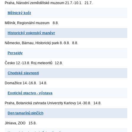
Praha, Národní zemědělské muzeum
21.7.-10.1.
21.7.
Mělnický košt
Mělník, Regionální muzeum
8.8.
Historický vojenský manévr
Německo, Bärnau, Historický park
8.-9.8.
8.8.
Perseidy
Česko
12.-13.8. Roj meteoritů
12.8.
Chodské slavnosti
Domažlice
14.-16.8.
14.8.
Exotické ptactvo - výstava
Praha, Botanická zahrada Univerzity Karlovy
14.-30.8.
14.8.
Den tamarínů pinčích
Jihlava, ZOO
15.8.