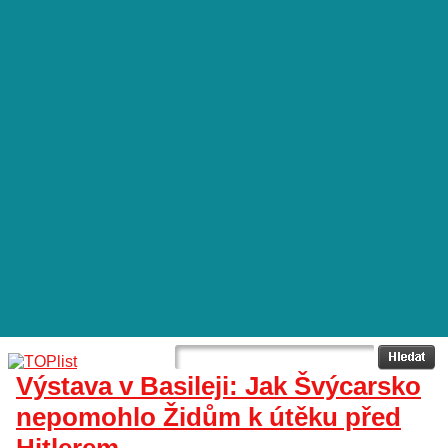
Výstava v Basileji: Jak Švýcarsko
nepomohlo Židům k útěku před