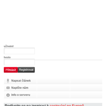
uživatel
heslo
Napsat článek
Napište nám
Info o serveru
Podívejte se na inspiraci k
cestování po Evropě
.