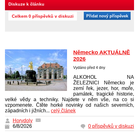
Diskuze k článku
Celkem 0 příspěvků v diskuzi
Přidat nový příspěvek
Německo AKTUÁLNĚ
2026
Vydáno před 4 dny
ALKOHOL NA
ŽELEZNICI Německo je
zemí řek, jezer, hor, moře,
památek, tragické historie,
velké vědy a techniky. Najdete v něm vše, na co si
vzpomenete. Čtěte horké novinky od našich severních,
západních i jižních...
celý článek
Horydoly
6/8/2026
0 příspěvků v diskuzi