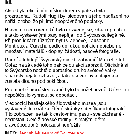
lidí.
Akce byla oficiálním místům trnem v patě a byla
prozrazena. Rudolf Hügli byl sledován a jeho nadřízení ho
nařkli z toho, že přijímá neoprávněné poplatky.
Hlavním cílem úředníků bylo dozvědět se, zda-li uprchlíci
s takto vystavenými pasy nepřijeli do Švýcarska ilegálně.
Při prohlídkách různých bytů v Ženevě, Lausanne,
Montreux a Curychu padlo do rukou policie nepřeberné
množství materiálů - dopisy, žádosti, pasové fotografie.
Radní a tehdejší švýcarský ministr zahraničí Marcel Pilet-
Golaz na základě toho pak celou akci zabrzdil. Oficiálně si
to Švýcarsko nechtělo uprostřed druhé světové války
s nacisty nějak rozházet, a tak celá věc byla utajena a
zůstala dlouho pod pokličkou.
Pro mnohé pronásledované bylo bohužel pozdě. Už se jim
nepoštěstilo vyhnout se deportaci.
V expozici basilejského židovského muzea jsou
vystavené, tenkrát zajištěné stránky s desítkami fotografií.
Tito zobrazení se tak k cestovnímu pasu - své záchraně -
nedostali. Celé židovské rodiny i s malými dětmi
pravděpodobně holocaust nepřežily.
INFO:
Jewish Museum of Switzerland