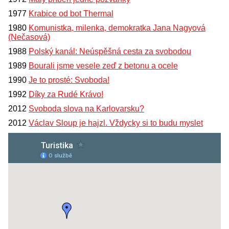
1977
Krabice od bot Thermal
1980
Komunistka, milenka, demokratka Jana Nagyová
(Nečasová)
1988
Polský kanál: Neúspěšná cesta za svobodou
1989
Bourali jsme vesele zeď z betonu a ocele
1990
Je to prosté: Svoboda!
1992
Díky za Rudé Krávo!
2012
Svoboda slova na Karlovarsku?
2012
Václav Sloup je hajzl. Vždycky si to budu myslet