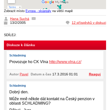
Zobrazit místo
Evropa - skiareály
na větší mapě
Hana Suchá
13/2/2005
12 příspěvků v diskuzi
SDÍLEJ:
Diskuze k článku
Schladming
Provozuje ho CK Vlna
http://www.vlna.cz/
Autor
Pavel
Datum a čas
17.3.2016 01:01
Reaguj
Schladming
Dobrý den.
Může mně někde dát kontakt na Český penzion v
oblasti SCHLADMING?