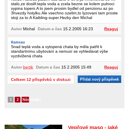
stalo,ze doslA tepla voda a zcela bezne se kolem pulnoci
vypina topeni.A to jsem prosim bydlel od penzionu az po
3hvezdy hotylku.Ale vsechno ozelim,to lyzovani tam proste
stoji za to.A Kaibling-super.Hezky den Michal
Autor
Michal
Datum a čas
15.2.2005 16:23
Reaguj
Ramsau
Snad teplá voda a vytopená chata by měla patřit k
standartnímu ubytování a nemusí se vyhledávat výše
vyzdvižená chata.
Autor
bertik
Datum a čas
15.2.2005 15:49
Reaguj
Celkem 12 příspěvků v diskuzi
Přidat nový příspěvek
1
2
Následující
Vepřové maso - jaké