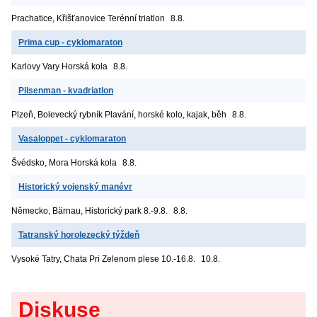
Prachatice, Křišťanovice
Terénní triatlon
8.8.
Prima cup - cyklomaraton
Karlovy Vary
Horská kola
8.8.
Pilsenman - kvadriatlon
Plzeň, Bolevecký rybník
Plavání, horské kolo, kajak, běh
8.8.
Vasaloppet - cyklomaraton
Švédsko, Mora
Horská kola
8.8.
Historický vojenský manévr
Německo, Bärnau, Historický park
8.-9.8.
8.8.
Tatranský horolezecký týždeň
Vysoké Tatry, Chata Pri Zelenom plese
10.-16.8.
10.8.
Diskuse