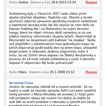
Autor
Kalina
Datum a čas
28.6.2013 13:34
Reaguj
Schladming bylo o Vánocích 2007 naše vůbec první
alpské lyžařské středisko. Nadchlo nás. Dlouhé a široké
sportovní,výborně upravené sjezdovky,moderní sedačkové
a kabinkové lanovky,málo lidí.Asi nejvíce se nám líbilo na
Hauser Kaibling.Ale i na Reiteralmu se svými strmými
hangy, které lze objet i mírnou delší variantou,si na své
přijdou všechny výkonnostní skupiny lyžařů. Nejmírnější je
Wurzeralm se skupinkami pěti kabinek "na stojáka". Spíše
než přejíždění s odstrkováním mezi jednotlivými kopci na
lyžích,doporučuji jezdit každý den na jiném kopci, případně
přejet autem či skibusem.Jedinou připomínku mám k
tomu, že asi 15%ní sleva skipasu na Štědrý den(lanovky v
provozu do 14.hod) nebyla zohledněna v ceně 3-denního
skipasu.V objevování Alp budu pokračovat!
Autor
Klára
Datum a čas
25.1.2008 23:12
Reaguj
Ski Amade Česky
Jezdím do rakouska několik let a musím potvrdit , že na
topení a vodě se vesměs opravdu šetří.Loni jsem navštívil
český pension v Maria Alm(taky ski amade) a i když jsem
měl počáteční obavy tak musím říct dobrý.Je dobře,že
naši lidé se snaží podnikat v rakousku a vytvořit pro čechy
prostředí kde se domluví i za hranicemi.Nechci