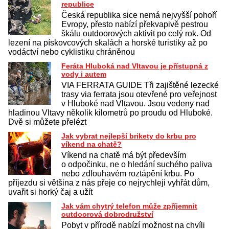
republice
Česká republika sice nemá nejvyšší pohoří
Evropy, přesto nabízí překvapivě pestrou
škálu outdoorových aktivit po celý rok. Od
lezení na pískovcových skalách a horské turistiky až po
vodáctví nebo cyklistiku chráněnou
Feráta Hluboká nad Vltavou je přístupná z
vody i autem
VIA FERRATA GUIDE Tři zajištěné lezecké
trasy via ferrata jsou otevřené pro veřejnost
v Hluboké nad Vltavou. Jsou vedeny nad
hladinou Vltavy několik kilometrů po proudu od Hluboké.
Dvě si můžete přelézt
Jak vybrat nejlepší brikety do krbu pro
víkend na chatě?
Víkend na chatě má být především
o odpočinku, ne o hledání suchého paliva
nebo zdlouhavém roztápění krbu. Po
příjezdu si většina z nás přeje co nejrychleji vyhřát dům,
uvařit si horký čaj a užít
Jak vám chytrý telefon může zpříjemnit
outdoorová dobrodružství
Pobyt v přírodě nabízí možnost na chvíli