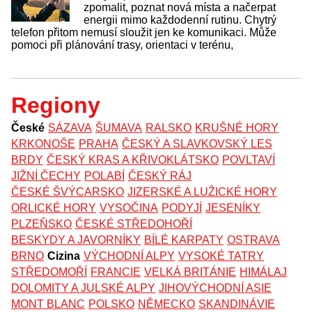
zpomalit, poznat nová místa a načerpat
energii mimo každodenní rutinu. Chytrý
telefon přitom nemusí sloužit jen ke komunikaci. Může
pomoci při plánování trasy, orientaci v terénu,
Regiony
České
SÁZAVA
ŠUMAVA
RALSKO
KRUŠNÉ HORY
KRKONOŠE
PRAHA
ČESKÝ A SLAVKOVSKÝ LES
BRDY
ČESKÝ KRAS A KŘIVOKLÁTSKO
POVLTAVÍ
JIŽNÍ ČECHY
POLABÍ
ČESKÝ RÁJ
ČESKÉ ŠVÝCARSKO
JIZERSKÉ A LUŽICKÉ HORY
ORLICKÉ HORY
VYSOČINA
PODYJÍ
JESENÍKY
PLZEŇSKO
ČESKÉ STŘEDOHOŘÍ
BESKYDY A JAVORNÍKY
BÍLÉ KARPATY
OSTRAVA
BRNO
Cizina
VÝCHODNÍ ALPY
VYSOKÉ TATRY
STŘEDOMOŘÍ
FRANCIE
VELKÁ BRITÁNIE
HIMÁLAJ
DOLOMITY A JULSKÉ ALPY
JIHOVÝCHODNÍ ASIE
MONT BLANC
POLSKO
NĚMECKO
SKANDINÁVIE