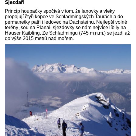
Sjezdaři
Princip houpačky spočívá v tom, že lanovky a vleky
propojují čtyři kopce ve Schladmingských Taurách a do
permanetky patří i ledovec na Dachsteinu. Nejlepší volné
terény jsou na Planai, sjezdovky se nám nejvíce líbily na
Hauser Kaibling. Ze Schladmingu (745 m n.m.) se jezdí až
do výše 2015 metrů nad mořem.