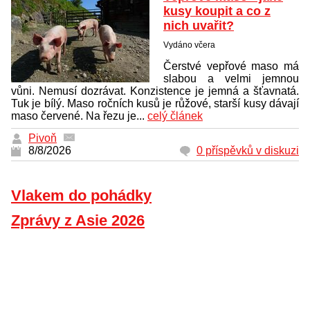
kusy koupit a co z
nich uvařit?
Vydáno včera
Čerstvé vepřové maso má
slabou a velmi jemnou
vůni. Nemusí dozrávat. Konzistence je jemná a šťavnatá.
Tuk je bílý. Maso ročních kusů je růžové, starší kusy dávají
maso červené. Na řezu je...
celý článek
Pivoň
8/8/2026
0 příspěvků v diskuzi
Vlakem do pohádky
Zprávy z Asie 2026