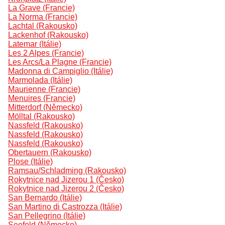
La Grave (Francie)
La Norma (Francie)
Lachtal (Rakousko)
Lackenhof (Rakousko)
Latemar (Itálie)
Les 2 Alpes (Francie)
Les Arcs/La Plagne (Francie)
Madonna di Campiglio (Itálie)
Marmolada (Itálie)
Maurienne (Francie)
Menuires (Francie)
Mitterdorf (Německo)
Mölltal (Rakousko)
Nassfeld (Rakousko)
Nassfeld (Rakousko)
Nassfeld (Rakousko)
Obertauern (Rakousko)
Plose (Itálie)
Ramsau/Schladming (Rakousko)
Rokytnice nad Jizerou 1 (Česko)
Rokytnice nad Jizerou 2 (Česko)
San Bernardo (Itálie)
San Martino di Castrozza (Itálie)
San Pellegrino (Itálie)
Seefeld (Německo)