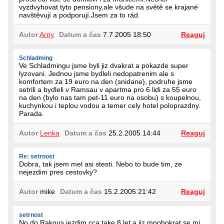
vyzdvyhovat tyto pensiony,ale všude na světě se krajané
navštěvují a podporují.Jsem za to rád.
Autor
Arny
Datum a čas
7.7.2005 18:50
Reaguj
Schladming
Ve Schladmingu jsme byli jiz dvakrat a pokazde super
lyzovani. Jednou jsme bydleli nedopatrenim ale s
komfortem za 19 euro na den (snidane), podruhe jsme
setrili a bydleli v Ramsau v apartma pro 6 lidi za 55 euro
na den (bylo nas tam pet-11 euro na osobu) s koupelnou,
kuchynkou i teplou vodou a temer cely hotel poloprazdny.
Parada.
Autor
Lenka
Datum a čas
25.2.2005 14:44
Reaguj
Re: setrnost
Dobra, tak jsem mel asi stesti. Nebo to bude tim, ze
nejezdim pres cestovky?
Autor
mike
Datum a čas
15.2.2005 21:42
Reaguj
setrnost
No,do Rakous jezdim cca take 8 let a jiz mnohokrat se mi