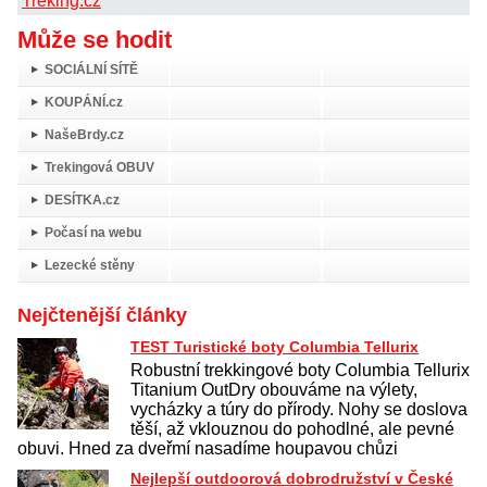
Treking.cz
Může se hodit
SOCIÁLNÍ SÍTĚ
KOUPÁNÍ.cz
NašeBrdy.cz
Trekingová OBUV
DESÍTKA.cz
Počasí na webu
Lezecké stěny
Nejčtenější články
TEST Turistické boty Columbia Tellurix
Robustní trekkingové boty Columbia Tellurix
Titanium OutDry obouváme na výlety,
vycházky a túry do přírody. Nohy se doslova
těší, až vklouznou do pohodlné, ale pevné
obuvi. Hned za dveřmí nasadíme houpavou chůzi
Nejlepší outdoorová dobrodružství v České