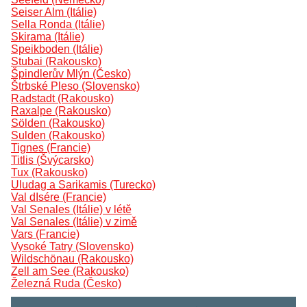
Seiser Alm (Itálie)
Sella Ronda (Itálie)
Skirama (Itálie)
Speikboden (Itálie)
Stubai (Rakousko)
Špindlerův Mlýn (Česko)
Štrbské Pleso (Slovensko)
Radstadt (Rakousko)
Raxalpe (Rakousko)
Sölden (Rakousko)
Sulden (Rakousko)
Tignes (Francie)
Titlis (Švýcarsko)
Tux (Rakousko)
Uludag a Sarikamis (Turecko)
Val dIsére (Francie)
Val Senales (Itálie) v létě
Val Senales (Itálie) v zimě
Vars (Francie)
Vysoké Tatry (Slovensko)
Wildschönau (Rakousko)
Zell am See (Rakousko)
Železná Ruda (Česko)