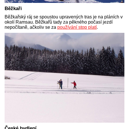
Běžkaři
Běžkařský ráj se spoustou upravených tras je na pláních v
okolí Ramsau. Běžkařů tady za pěkného počasí jezdí
nepočítaně, ačkoliv se za
používání stop platí
.
České bydlení