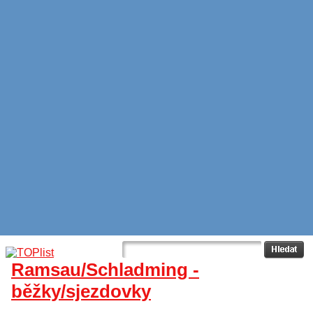
Ramsau/Schladming -
běžky/sjezdovky