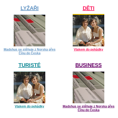
LYŽAŘI
DĚTI
Madshus se stěhuje z Norska přes
Vlakem do pohádky
Čínu do Česka
TURISTÉ
BUSINESS
Vlakem do pohádky
Madshus se stěhuje z Norska přes
Čínu do Česka