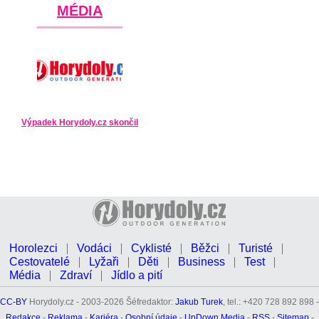
MÉDIA
Výpadek Horydoly.cz skončil
Horolezci
Vodáci
Cyklisté
Běžci
Turisté
Cestovatelé
Lyžaři
Děti
Business
Test
Média
Zdraví
Jídlo a pití
CC-BY
Horydoly.cz - 2003-2026 Šéfredaktor:
Jakub Turek
, tel.: +420 728 892 898 -
Redakce
-
Reklama
-
Kariéra
-
Osobní údaje
-
UpDown Media
-
RSS
-
Sitemap
-