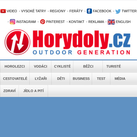
VIDEO
-
VYSOKÉ TATRY
-
REGIONY
-
FERÁTY
-
FACEBOOK
-
TWITTER
-
INSTAGRAM
-
PINTEREST
-
KONTAKT
-
REKLAMA
-
ENGLISH
HOROLEZCI
VODÁCI
CYKLISTÉ
BĚŽCI
TURISTÉ
CESTOVATELÉ
LYŽAŘI
DĚTI
BUSINESS
TEST
MÉDIA
ZDRAVÍ
JÍDLO A PITÍ