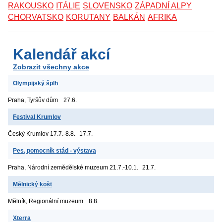
RAKOUSKO
ITÁLIE
SLOVENSKO
ZÁPADNÍ ALPY
CHORVATSKO
KORUTANY
BALKÁN
AFRIKA
Kalendář akcí
Zobrazit všechny akce
Olympijský šplh
Praha, Tyršův dům
27.6.
Festival Krumlov
Český Krumlov
17.7.-8.8.
17.7.
Pes, pomocník stád - výstava
Praha, Národní zemědělské muzeum
21.7.-10.1.
21.7.
Mělnický košt
Mělník, Regionální muzeum
8.8.
Xterra