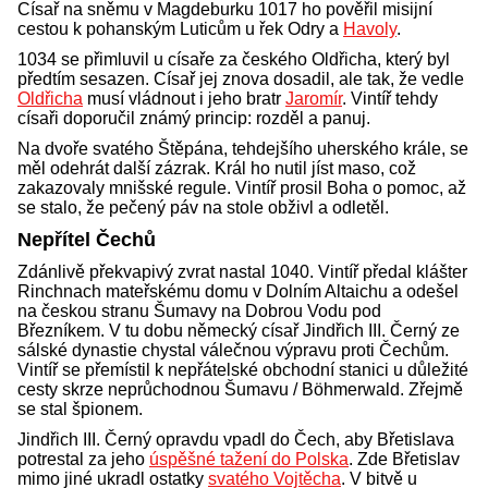
Císař na sněmu v Magdeburku 1017 ho pověřil misijní
cestou k pohanským Luticům u řek Odry a
Havoly
.
1034 se přimluvil u císaře za českého Oldřicha, který byl
předtím sesazen. Císař jej znova dosadil, ale tak, že vedle
Oldřicha
musí vládnout i jeho bratr
Jaromír
. Vintíř tehdy
císaři doporučil známý princip: rozděl a panuj.
Na dvoře svatého Štěpána, tehdejšího uherského krále, se
měl odehrát další zázrak. Král ho nutil jíst maso, což
zakazovaly mnišské regule. Vintíř prosil Boha o pomoc, až
se stalo, že pečený páv na stole obživl a odletěl.
Nepřítel Čechů
Zdánlivě překvapivý zvrat nastal 1040. Vintíř předal klášter
Rinchnach mateřskému domu v Dolním Altaichu a odešel
na českou stranu Šumavy na Dobrou Vodu pod
Březníkem. V tu dobu německý císař Jindřich III. Černý ze
sálské dynastie chystal válečnou výpravu proti Čechům.
Vintíř se přemístil k nepřátelské obchodní stanici u důležité
cesty skrze neprůchodnou Šumavu / Böhmerwald. Zřejmě
se stal špionem.
Jindřich III. Černý opravdu vpadl do Čech, aby Břetislava
potrestal za jeho
úspěšné tažení do Polska
. Zde Břetislav
mimo jiné ukradl ostatky
svatého Vojtěcha
. V bitvě u