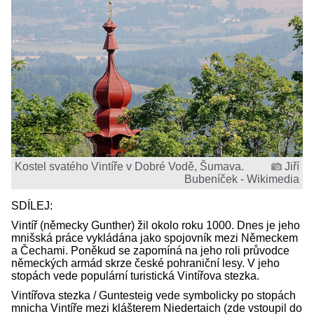
Kostel svatého Vintíře v Dobré Vodě, Šumava.
Jiří
Bubeníček - Wikimedia
SDÍLEJ:
Vintíř (německy Gunther) žil okolo roku 1000. Dnes je jeho
mnišská práce vykládána jako spojovník mezi Německem
a Čechami. Poněkud se zapomíná na jeho roli průvodce
německých armád skrze české pohraniční lesy. V jeho
stopách vede populární turistická Vintířova stezka.
Vintířova stezka / Guntesteig vede symbolicky po stopách
mnicha Vintíře mezi klášterem Niedertaich (zde vstoupil do