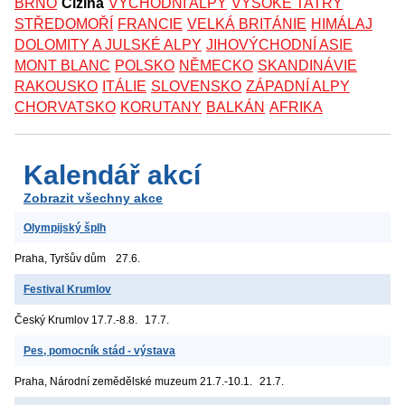
BRNO
Cizina
VÝCHODNÍ ALPY
VYSOKÉ TATRY
STŘEDOMOŘÍ
FRANCIE
VELKÁ BRITÁNIE
HIMÁLAJ
DOLOMITY A JULSKÉ ALPY
JIHOVÝCHODNÍ ASIE
MONT BLANC
POLSKO
NĚMECKO
SKANDINÁVIE
RAKOUSKO
ITÁLIE
SLOVENSKO
ZÁPADNÍ ALPY
CHORVATSKO
KORUTANY
BALKÁN
AFRIKA
Kalendář akcí
Zobrazit všechny akce
Olympijský šplh
Praha, Tyršův dům
27.6.
Festival Krumlov
Český Krumlov
17.7.-8.8.
17.7.
Pes, pomocník stád - výstava
Praha, Národní zemědělské muzeum
21.7.-10.1.
21.7.