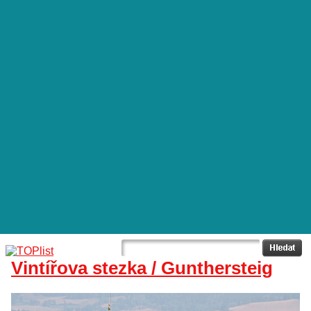
Vintířova stezka / Gunthersteig