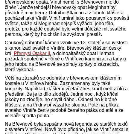
břevnovského opata. Vintíř neměl s Břevnovem nic do
činění. Jenže tehdejší břevnovský opat Meginhart byl
původně mnichem z Dolního Altaichu a z tohoto kláštera
pocházel také Vintíř. Vintíř umíral jako poustevník s pověstí
světce, takže si Meginhart nejspíš vyžádal jeho tělo,
protože pro každé opatství bylo velmi důležité mít svatého
patrona, který by ho chránil a zvýšoval prestiž.
Opukový náhrobní kámen vznikl ve 13. století v souvislosti
s kanonizací svatého Vintíře. Břevnovský klášter, český
král
Přemysl Otakar II.
a dolnoaltašský opat Herman
požádali společně v Římě o Vintířovu kanonizaci a tady u
jeho hrobu na Břevnově se sbíraly zprávy o zázracích,
které vykonal.
Většina zázraků se odehrála v břevnovském klášterním
kostele u Vintířova hrobu. Zaznamenány byly také
kuriozity. Například klášterní včelař Ztres kradl med z úlů a
předstíral, že je to dílo zlodějů. Jedné noci, když křičel
jakoby na zloděje, ho chytil ďábel. Odnesl ho k bráně
kláštera a na tři dny přivázal ke sloupu. Poté na příkaz
svatého Vintíře čert v podobě černého ptáka odletěl a ze
včelaře spadla pouta.
Na Břevnově byla sepsána nová legenda ze starších textů
o svatém Vintířovi. Nově bylo přidáno, jak se Vintíř setkal s