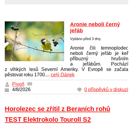
Aronie neboli černý
jeřáb
Vydáno před 3 dny
Aronie čili temnoplodec
neboli černý jeřáb je keř
příbuzný hrušním
a jeřábům. Pochází
z vlhkých lesů Severní Ameriky. V Evropě se začala
pěstovat roku 1700....
celý článek
Pivoň
4/8/2026
0 příspěvků v diskuzi
Horolezec se zřítil z Beraních rohů
TEST Elektrokolo Touroll S2