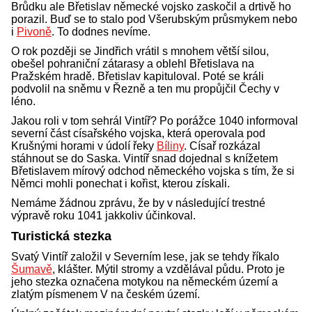
Brůdku ale Břetislav německé vojsko zaskočil a drtivě ho
porazil. Buď se to stalo pod Všerubským průsmykem nebo
i
Pivoně
. To dodnes nevíme.
O rok později se Jindřich vrátil s mnohem větší silou,
obešel pohraniční zátarasy a oblehl Břetislava na
Pražském hradě. Břetislav kapituloval. Poté se králi
podvolil na sněmu v Řezně a ten mu propůjčil Čechy v
léno.
Jakou roli v tom sehrál Vintíř? Po porážce 1040 informoval
severní část císařského vojska, která operovala pod
Krušnými horami v údolí řeky
Bíliny
. Císař rozkázal
stáhnout se do Saska. Vintíř snad dojednal s knížetem
Břetislavem mírový odchod německého vojska s tím, že si
Němci mohli ponechat i kořist, kterou získali.
Nemáme žádnou zprávu, že by v následující trestné
výpravě roku 1041 jakkoliv účinkoval.
Turistická stezka
Svatý Vintíř založil v Severním lese, jak se tehdy říkalo
Šumavě
, klášter. Mýtil stromy a vzdělával půdu. Proto je
jeho stezka označena motykou na německém území a
zlatým písmenem V na českém území.