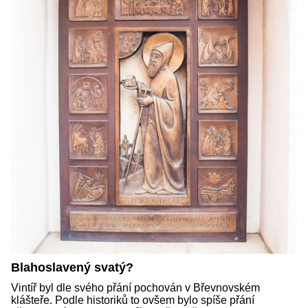
Blahoslavený svatý?
Vintíř byl dle svého přání pochován v Břevnovském
klášteře. Podle historiků to ovšem bylo spíše přání