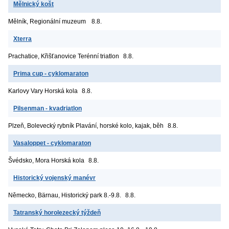
Mělnický košt
Mělník, Regionální muzeum
8.8.
Xterra
Prachatice, Křišťanovice
Terénní triatlon
8.8.
Prima cup - cyklomaraton
Karlovy Vary
Horská kola
8.8.
Pilsenman - kvadriatlon
Plzeň, Bolevecký rybník
Plavání, horské kolo, kajak, běh
8.8.
Vasaloppet - cyklomaraton
Švédsko, Mora
Horská kola
8.8.
Historický vojenský manévr
Německo, Bärnau, Historický park
8.-9.8.
8.8.
Tatranský horolezecký týždeň