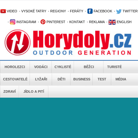
VIDEO
-
VYSOKÉ TATRY
-
REGIONY
-
FERÁTY
-
FACEBOOK
-
TWITTER
-
INSTAGRAM
-
PINTEREST
-
KONTAKT
-
REKLAMA
-
ENGLISH
HOROLEZCI
VODÁCI
CYKLISTÉ
BĚŽCI
TURISTÉ
CESTOVATELÉ
LYŽAŘI
DĚTI
BUSINESS
TEST
MÉDIA
ZDRAVÍ
JÍDLO A PITÍ