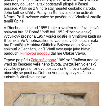
přes hory do Čech, a tak podstatně přispěl k české
porážce. A tak se z Vintíře stal nepřítel českého národa.
Jeho kult se stáhl z Prahy na Šumavu, kde ho uctívali
Němci. Po II. světové válce se povědomí o Vintířovi ztratilo
téměř úplně.
V Rinchnachu se od 1955 hraje o svatém Vintířovi lidová
oslavná hra. V Dobré Vodě byl 1952 zřízen vojenský
výcvikový prostor a 1957 vojáci odstřelili Vintířovu kapli na
Březníku. Ve Vinohradském divadle se v 60. letech hrála
hra Františka Hrubína Oldřich a Božena aneb Krvavé
spiknutí v Čechách, v níž Vintíř vystupuje jako hlavní
padouch.
Filmovou podobu
dal hře Otakar Vávra.
Teprve po pádu
Železné opony
1989 se Vintířova tradice
vrací do českého veřejného života. Byl zrušen vojenský
výcvikový prostor, znovu postavena Vintířova kaplička,
obnovily se pouti na Dobrou Vodu a byla vyznačena
turistická Vintířova stezka.