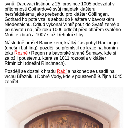
synů. Darovací listinou z 25. prosince 1005 odevzdal v
přítomnosti Gothardově svůj majetek klášteru
hersfeldskému jako prebendu pro klášter Göllingen.
Gothard ho poté vzal s sebou do kláštera v bavorském
Niedertaichu. Odtud vykonal Vintíř pouť do Svaté země a
po návratu na jaře roku 1006 odložil před oltářem svatého
Mořice zbraň a 1007 složil řeholní sliby.
Následně prošel Bavorskem, krátký čas pobyl Rancingu
(dnešní Lahling), později se přemístil do kraje na horním
toku
Řezné
/ Regen na bavorské straně Šumavy, kde si
založil poustevnu, která se 1011 rozrostla v klášter
Riminichi (dnešní Rinchnach).
Později se dostal k hradu
Rabí
a nakonec se usadil na
vrchu Březník u Dobré Vody, kde v poustevně 9. října 1045
zemřel.