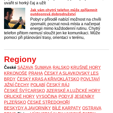
uvařit si horký čaj a užít
Jak vám chytrý telefon může zpříjemnit
outdoorová dobrodružství
Pobyt v přírodě nabízí možnost na chvíli
zpomalit, poznat nová místa a načerpat
energii mimo každodenní rutinu. Chytrý
telefon přitom nemusí sloužit jen ke komunikaci. Může
pomoci při plánování trasy, orientaci v terénu,
Regiony
České
SÁZAVA
ŠUMAVA
RALSKO
KRUŠNÉ HORY
KRKONOŠE
PRAHA
ČESKÝ A SLAVKOVSKÝ LES
BRDY
ČESKÝ KRAS A KŘIVOKLÁTSKO
POVLTAVÍ
JIŽNÍ ČECHY
POLABÍ
ČESKÝ RÁJ
ČESKÉ ŠVÝCARSKO
JIZERSKÉ A LUŽICKÉ HORY
ORLICKÉ HORY
VYSOČINA
PODYJÍ
JESENÍKY
PLZEŇSKO
ČESKÉ STŘEDOHOŘÍ
BESKYDY A JAVORNÍKY
BÍLÉ KARPATY
OSTRAVA