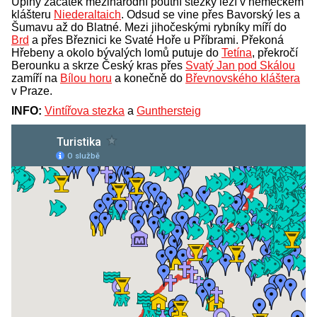
Úplný začátek mezinárodní poutní stezky leží v německém
klášteru
Niederaltaich
. Odsud se vine přes Bavorský les a
Šumavu až do Blatné. Mezi jihočeskými rybníky míří do
Brd
a přes Březnici ke Svaté Hoře u Příbrami. Překoná
Hřebeny a okolo bývalých lomů putuje do
Tetína
, překročí
Berounku a skrze Český kras přes
Svatý Jan pod Skálou
zamíří na
Bílou horu
a konečně do
Břevnovského kláštera
v Praze.
INFO:
Vintířova stezka
a
Gunthersteig