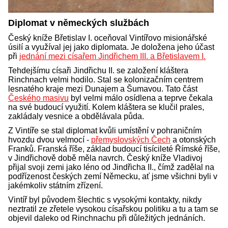
Diplomat v německých službách
Český kníže Břetislav I. oceňoval Vintířovo misionářské
úsilí a využíval jej jako diplomata. Je doložena jeho účast
při
jednání mezi císařem Jindřichem III. a Břetislavem I.
Tehdejšímu císaři Jindřichu II. se založení kláštera
Rinchnach velmi hodilo. Stal se kolonizačním centrem
lesnatého kraje mezi Dunajem a Šumavou. Tato část
Českého masivu
byl velmi málo osídlena a teprve čekala
na své budoucí využití. Kolem kláštera se klučil prales,
zakládaly vesnice a obdělávala půda.
Z Vintíře se stal diplomat kvůli umístění v pohraničním
hvozdu dvou velmocí -
přemyslovských Čech
a otonských
Franků. Franská říše, základ budoucí tisícileté Římské říše,
v Jindřichově době měla navrch. Český kníže Vladivoj
přijal svoji zemi jako léno od Jindřicha II., čímž zadělal na
podřízenost českých zemí Německu, ať jsme všichni byli v
jakémkoliv státním zřízení.
Vintíř byl původem šlechtic s vysokými kontakty, nikdy
neztratil ze zřetele vysokou císařskou politiku a tu a tam se
objevil daleko od Rinchnachu při důležitých jednáních.