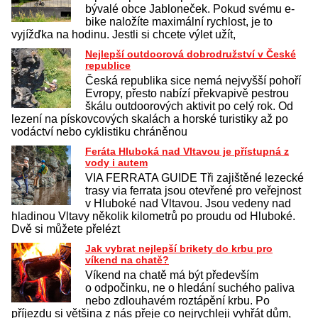
bývalé obce Jabloneček. Pokud svému e-
bike naložíte maximální rychlost, je to
vyjížďka na hodinu. Jestli si chcete výlet užít,
Nejlepší outdoorová dobrodružství v České
republice
Česká republika sice nemá nejvyšší pohoří
Evropy, přesto nabízí překvapivě pestrou
škálu outdoorových aktivit po celý rok. Od
lezení na pískovcových skalách a horské turistiky až po
vodáctví nebo cyklistiku chráněnou
Feráta Hluboká nad Vltavou je přístupná z
vody i autem
VIA FERRATA GUIDE Tři zajištěné lezecké
trasy via ferrata jsou otevřené pro veřejnost
v Hluboké nad Vltavou. Jsou vedeny nad
hladinou Vltavy několik kilometrů po proudu od Hluboké.
Dvě si můžete přelézt
Jak vybrat nejlepší brikety do krbu pro
víkend na chatě?
Víkend na chatě má být především
o odpočinku, ne o hledání suchého paliva
nebo zdlouhavém roztápění krbu. Po
příjezdu si většina z nás přeje co nejrychleji vyhřát dům,