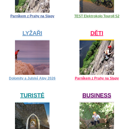
Parníkem z Prahy na Slapy
TEST Elektrokolo Touroll S2
LYŽAŘI
DĚTI
Dolomity a Julské Alpy 2026
Parníkem z Prahy na Slapy
TURISTÉ
BUSINESS