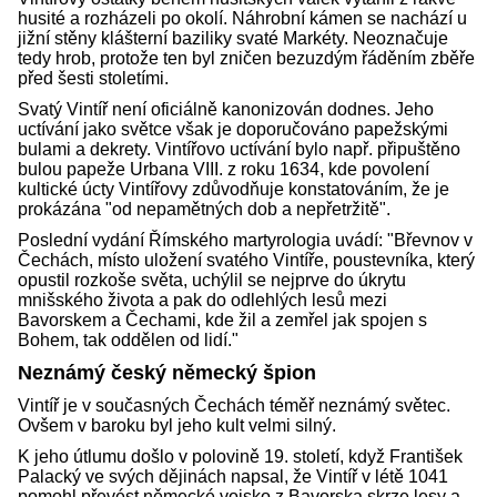
husité a rozházeli po okolí. Náhrobní kámen se nachází u
jižní stěny klášterní baziliky svaté Markéty. Neoznačuje
tedy hrob, protože ten byl zničen bezuzdým řáděním zběře
před šesti stoletími.
Svatý Vintíř není oficiálně kanonizován dodnes. Jeho
uctívání jako světce však je doporučováno papežskými
bulami a dekrety. Vintířovo uctívání bylo např. připuštěno
bulou papeže Urbana VIII. z roku 1634, kde povolení
kultické úcty Vintířovy zdůvodňuje konstatováním, že je
prokázána "od nepamětných dob a nepřetržitě".
Poslední vydání Římského martyrologia uvádí: "Břevnov v
Čechách, místo uložení svatého Vintíře, poustevníka, který
opustil rozkoše světa, uchýlil se nejprve do úkrytu
mnišského života a pak do odlehlých lesů mezi
Bavorskem a Čechami, kde žil a zemřel jak spojen s
Bohem, tak oddělen od lidí."
Neznámý český německý špion
Vintíř je v současných Čechách téměř neznámý světec.
Ovšem v baroku byl jeho kult velmi silný.
K jeho útlumu došlo v polovině 19. století, když František
Palacký ve svých dějinách napsal, že Vintíř v létě 1041
pomohl převést německé vojsko z Bavorska skrze lesy a