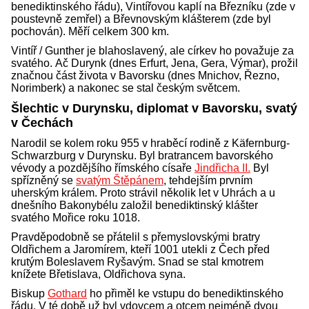
benediktinského řádu), Vintířovou kaplí na Březníku (zde v
poustevně zemřel) a Břevnovským klášterem (zde byl
pochován). Měří celkem 300 km.
Vintíř / Gunther je blahoslavený, ale církev ho považuje za
svatého. Ač Durynk (dnes Erfurt, Jena
,
Gera
,
Výmar), prožil
značnou část života v Bavorsku (dnes Mnichov, Řezno,
Norimberk) a nakonec se stal českým světcem.
Šlechtic v Durynsku, diplomat v Bavorsku, svatý
v Čechách
Narodil se kolem roku 955 v hraběcí rodině z Käfernburg-
Schwarzburg v Durynsku. Byl bratrancem bavorského
vévody a pozdějšího římského císaře
Jindřicha II.
Byl
spřízněný se
svatým Štěpánem
, tehdejším prvním
uherským králem. Proto strávil několik let v Uhrách a u
dnešního Bakonybélu založil benediktinský klášter
svatého Mořice roku 1018.
Pravděpodobně se přátelil s přemyslovskými bratry
Oldřichem a Jaromírem, kteří 1001 utekli z Čech před
krutým Boleslavem Ryšavým. Snad se stal kmotrem
knížete Břetislava, Oldřichova syna.
Biskup
Gothard
ho přiměl ke vstupu do benediktinského
řádu. V té době už byl vdovcem a otcem nejméně dvou