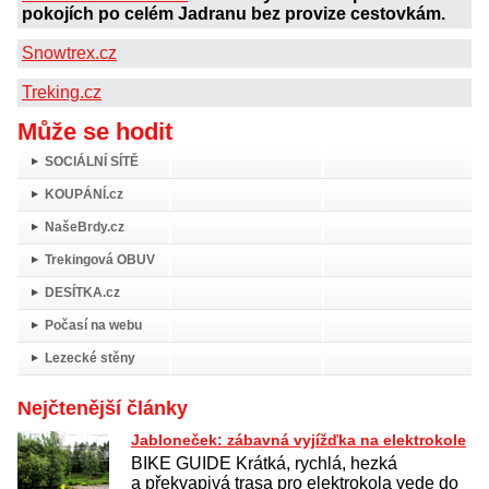
pokojích po celém Jadranu bez provize cestovkám.
Snowtrex.cz
Treking.cz
Může se hodit
SOCIÁLNÍ SÍTĚ
KOUPÁNÍ.cz
NašeBrdy.cz
Trekingová OBUV
DESÍTKA.cz
Počasí na webu
Lezecké stěny
Nejčtenější články
Jabloneček: zábavná vyjížďka na elektrokole
BIKE GUIDE Krátká, rychlá, hezká
a překvapivá trasa pro elektrokola vede do