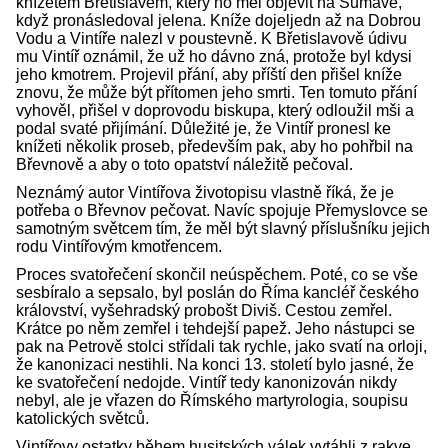
knížetem Břetislavem, který ho měl objevit na Šumavě,
když pronásledoval jelena. Kníže dojeljedn až na Dobrou
Vodu a Vintíře nalezl v poustevně. K Břetislavově údivu
mu Vintíř oznámil, že už ho dávno zná, protože byl kdysi
jeho kmotrem. Projevil přání, aby příští den přišel kníže
znovu, že může být přítomen jeho smrti. Ten tomuto přání
vyhověl, přišel v doprovodu biskupa, který odloužil mši a
podal svaté přijímání. Důležité je, že Vintíř pronesl ke
knížeti několik proseb, především pak, aby ho pohřbil na
Břevnově a aby o toto opatství náležitě pečoval.
Neznámý autor Vintířova životopisu vlastně říká, že je
potřeba o Břevnov pečovat. Navíc spojuje Přemyslovce se
samotným světcem tím, že měl být slavný příslušníku jejich
rodu Vintířovým kmotřencem.
Proces svatořečení skončil neúspěchem. Poté, co se vše
sesbíralo a sepsalo, byl poslán do Říma kancléř českého
království, vyšehradský probošt Diviš. Cestou zemřel.
Krátce po něm zemřel i tehdejší papež. Jeho nástupci se
pak na Petrově stolci střídali tak rychle, jako svatí na orloji,
že kanonizaci nestihli. Na konci 13. století bylo jasné, že
ke svatořečení nedojde. Vintíř tedy kanonizován nikdy
nebyl, ale je vřazen do Římského martyrologia, soupisu
katolických světců.
Vintířovy ostatky během husitských válek vytáhli z rakve