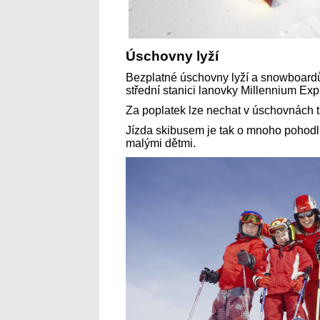
Úschovny lyží
Bezplatné úschovny lyží a snowboardů 
střední stanici lanovky Millennium Exp
Za poplatek lze nechat v úschovnách t
Jízda skibusem je tak o mnoho pohodln
malými dětmi.