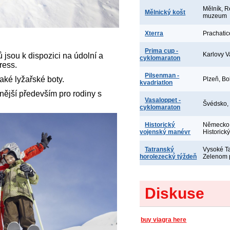
Mělník, R
Mělnický košt
muzeum
Xterra
Prachatic
Prima cup -
Karlovy V
jsou k dispozici na údolní a
cyklomaraton
ress.
Pilsenman -
aké lyžařské boty.
Plzeň, Bo
kvadriatlon
ější především pro rodiny s
Vasaloppet -
Švédsko,
cyklomaraton
Historický
Německo,
vojenský manévr
Historick
Tatranský
Vysoké Ta
horolezecký týždeň
Zelenom 
Diskuse
buy viagra here