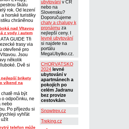
ubytování
v ČR
 pestrou škálu
nebo na
elý rok. Od lezení
Slovensku?
a horské turistiky
Doporučujeme
istiku chráněnou
chaty a chalupy k
pronájmu
za
uboká nad Vltavou
ná z vody i autem
nejlepší ceny. I
levné ubytování
ATA GUIDE Tři
si najdete na
lezecké trasy via
portálu
ou otevřené pro
MegaUbytko.cz.
 Vltavou. Jsou
avy několik
CHORVATSKO
Hluboké. Dvě si
2024
levné
ubytování v
 nejlepší brikety
apartmánech a
ro víkend na
pokojích po
celém Jadranu
 chatě má být
bez provize
 o odpočinku, ne
cestovkám.
a nebo
u. Po příjezdu si
Snowtrex.cz
jrychleji vyhřát
 užít
Treking.cz
hytrý telefon může