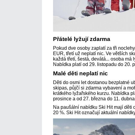
Přátelé lyžují zdarma
Pokud dve osoby zaplatí za tři nocle
EUR, třetí už neplatí nic. Ve větších s
každá třetí, šestá, devátá... osoba má
Nabídka platí od 29. listopadu do 20. 
Malé děti neplatí nic
Děti do osmi let dostanou bezplatné ub
skipas, půjčí si zdarma vybavení a mo
krátkého lyžařského kurzu. Nabídka pla
prosince a od 27. března do 11. dubna
Na paušální nabídku Ski Hit mají děti d
20 %. Ski Hit označují aktuální nabíd