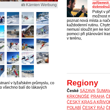
zpříjemni
Kärnten Werbung
dobrodruž
Pobyt v př
možnost na
poznat nová místa a nač
každodenní rutinu. Chytrý
nemusí sloužit jen ke k
pomoci při plánování tras
v terénu,
Regiony
stnaní v lyžařském průmyslu, co
to všechno balí do lákavých
České
SÁZAVA
ŠUMA
KRKONOŠE
PRAHA
Č
ČESKÝ KRAS A KŘIV
POLABÍ
ČESKÝ RÁJ
Č