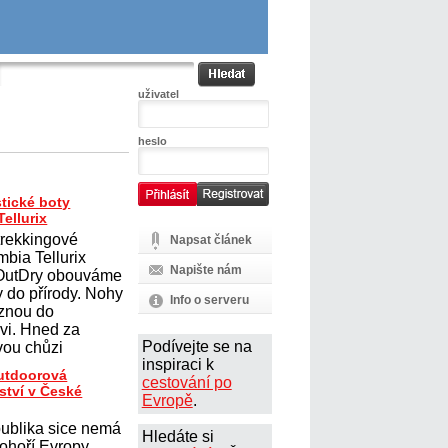
uživatel
heslo
tické boty
ellurix
trekkingové
Napsat článek
mbia Tellurix
Napište nám
 OutDry obouváme
y do přírody. Nohy
Info o serveru
uznou do
vi. Hned za
Podívejte se na
ou chůzi
inspiraci k
outdoorová
cestování po
ství v České
Evropě
.
ublika sice nemá
Hledáte si
ohoří Evropy,