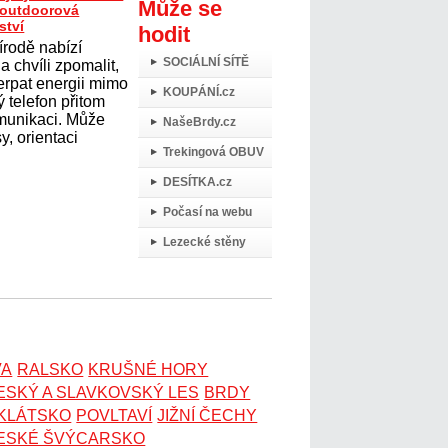
Může se
t outdoorová
ství
hodit
írodě nabízí
SOCIÁLNÍ SÍTĚ
 chvíli zpomalit,
erpat energii mimo
KOUPÁNÍ.cz
 telefon přitom
omunikaci. Může
NašeBrdy.cz
y, orientaci
Trekingová OBUV
DESÍTKA.cz
Počasí na webu
Lezecké stěny
VA
RALSKO
KRUŠNÉ HORY
ESKÝ A SLAVKOVSKÝ LES
BRDY
OKLÁTSKO
POVLTAVÍ
JIŽNÍ ČECHY
ESKÉ ŠVÝCARSKO