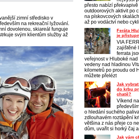
přesto nabízí překvapivě
outdoorových aktivit po c
na pískovcových skalách 
anější zimní středisko v
až po vodáctví nebo cykl
edevším na rekreační lyžování.
mní dovolenou, skiareál funguje
Feráta Hl
strkuje svým klientům služby až
je přístup
VIA FERR
zajištěné 
ferrata js
veřejnost v Hluboké nad
vedeny nad hladinou Vlt
kilometrů po proudu od 
můžete přelézt
Jak vybrat
do krbu p
chatě?
Víkend na
především
o hledání suchého paliv
zdlouhavém roztápění krb
většina z nás přeje co ne
dům, uvařit si horký čaj a
Jak vám c