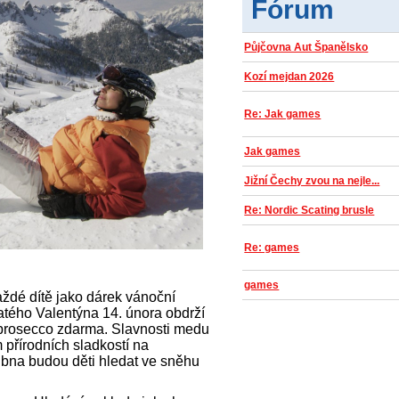
Fórum
Půjčovna Aut Španělsko
Kozí mejdan 2026
Re: Jak games
Jak games
Jižní Čechy zvou na nejle...
Re: Nordic Scating brusle
Re: games
games
ždé dítě jako dárek vánoční
atého Valentýna 14. února obdrží
prosecco zdarma. Slavnosti medu
 přírodních sladkostí na
ubna budou děti hledat ve sněhu