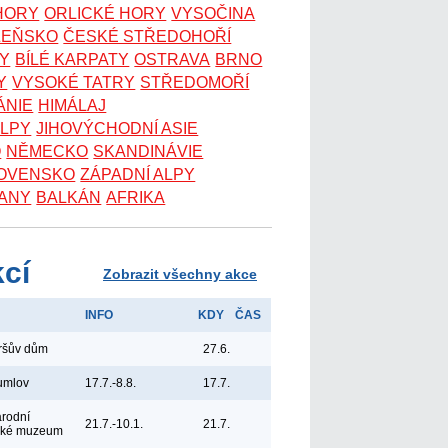
 HORY
ORLICKÉ HORY
VYSOČINA
ZEŇSKO
ČESKÉ STŘEDOHOŘÍ
KY
BÍLÉ KARPATY
OSTRAVA
BRNO
Y
VYSOKÉ TATRY
STŘEDOMOŘÍ
ÁNIE
HIMÁLAJ
ALPY
JIHOVÝCHODNÍ ASIE
O
NĚMECKO
SKANDINÁVIE
OVENSKO
ZÁPADNÍ ALPY
ANY
BALKÁN
AFRIKA
kcí
Zobrazit všechny akce
INFO
KDY
ČAS
yršův dům
27.6.
umlov
17.7.-8.8.
17.7.
árodní
21.7.-10.1.
21.7.
ské muzeum