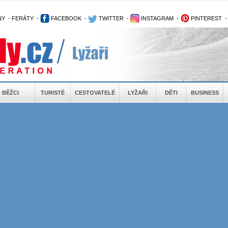
NY
-
FERÁTY
-
FACEBOOK
-
TWITTER
-
INSTAGRAM
-
PINTEREST
BĚŽCI
TURISTÉ
CESTOVATELÉ
LYŽAŘI
DĚTI
BUSINESS