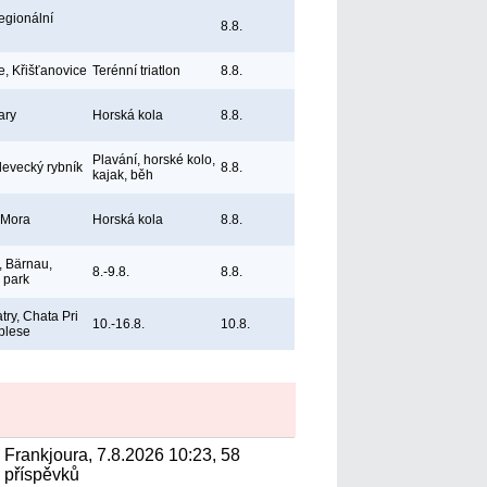
egionální
8.8.
e, Křišťanovice
Terénní triatlon
8.8.
ary
Horská kola
8.8.
Plavání, horské kolo,
levecký rybník
8.8.
kajak, běh
 Mora
Horská kola
8.8.
 Bärnau,
8.-9.8.
8.8.
ý park
try, Chata Pri
10.-16.8.
10.8.
plese
Frankjoura, 7.8.2026 10:23, 58
příspěvků