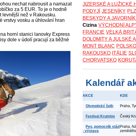
mohou nechat nabrousit a namazat
JIZERSKÉ A LUŽICKÉ
bíčko za 5 EUR. To je o hodně
PODYJÍ
JESENÍKY
PL
át levnější než v Rakousku.
BESKYDY A JAVORNÍ
 vrstvy vosku a úhlování hran
Cizina
VÝCHODNÍ ALP
FRANCIE
VELKÁ BRIT
 na horní stanici lanovky Express
DOLOMITY A JULSKÉ 
isy dole v údolí pracují za běžné
MONT BLANC
POLSK
RAKOUSKO
ITÁLIE
SL
CHORVATSKO
KORUT
Kalendář a
AKCE
KDE
Olympijský šplh
Praha, T
Festival Krumlov
Český Kr
Pes, pomocník stád
Praha, N
- výstava
zeměděl