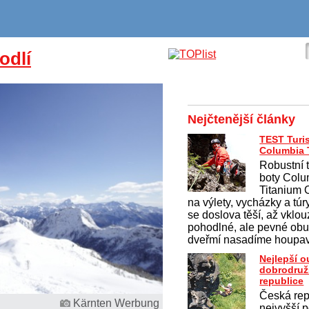
odlí
Nejčtenější články
TEST Turis
Columbia T
Robustní 
boty Colu
Titanium
na výlety, vycházky a túr
se doslova těší, až vklo
pohodlné, ale pevné obu
dveřmí nasadíme houpav
Nejlepší 
dobrodruž
republice
Česká rep
Kärnten Werbung
nejvyšší p