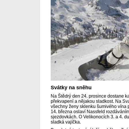
Svátky na sněhu
Na Štědrý den 24. prosince dostane ka
překvapení a nějakou sladkost. Na Sv
všechny ženy sklenku šumivého vína 
14. března oslaví Nassfeld rozdáváním
sjezdovkách. O Velikonocích 3. a 4. d
sladká vajíčka.