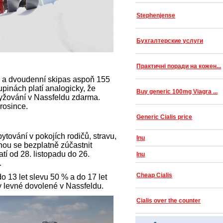
Stephenjense
Бухгалтерские услуги
Практичні поради на кожен...
hy a dvoudenní skipas aspoň 155
kupinách platí analogicky, že
Buy generic 100mg Viagra ...
 lyžování v Nassfeldu zdarma.
prosince.
Generic Cialis price
ytování v pokojích rodičů, stravu,
Inu
hou se bezplatně zúčastnit
tí od 28. listopadu do 26.
Inu
.
Cheap Cialis
o 13 let slevu 50 % a do 17 let
ky levné dovolené v Nassfeldu.
Cialis over the counter