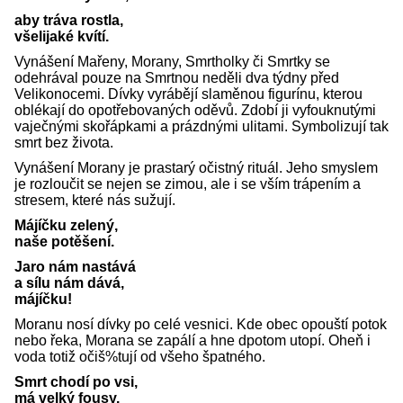
aby tráva rostla,
všelijaké kvítí.
Vynášení Mařeny, Morany, Smrtholky či Smrtky se
odehrával pouze na Smrtnou neděli dva týdny před
Velikonocemi. Dívky vyrábějí slaměnou figurínu, kterou
oblékají do opotřebovaných oděvů. Zdobí ji vyfouknutými
vaječnými skořápkami a prázdnými ulitami. Symbolizují tak
smrt bez života.
Vynášení Morany je prastarý očistný rituál. Jeho smyslem
je rozloučit se nejen se zimou, ale i se vším trápením a
stresem, které nás sužují.
Májíčku zelený,
naše potěšení.
Jaro nám nastává
a sílu nám dává,
májíčku!
Moranu nosí dívky po celé vesnici. Kde obec opouští potok
nebo řeka, Morana se zapálí a hne dpotom utopí. Oheň i
voda totiž očiš%tují od všeho špatného.
Smrt chodí po vsi,
má velký fousy.