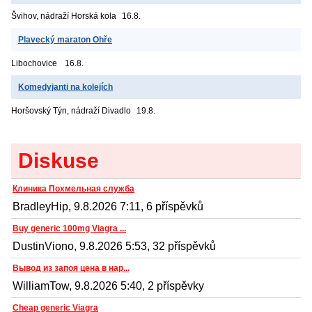
Švihov, nádraží
Horská kola
16.8.
Plavecký maraton Ohře
Libochovice
16.8.
Komedyjanti na kolejích
Horšovský Týn, nádraží
Divadlo
19.8.
Diskuse
Клиника Похмельная служба
BradleyHip, 9.8.2026 7:11, 6 příspěvků
Buy generic 100mg Viagra ...
DustinViono, 9.8.2026 5:53, 32 příspěvků
Вывод из запоя цена в нар...
WilliamTow, 9.8.2026 5:40, 2 příspěvky
Cheap generic Viagra