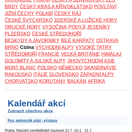
BRDY
ČESKÝ KRAS A KŘIVOKLÁTSKO
POVLTAVÍ
JIŽNÍ ČECHY
POLABÍ
ČESKÝ RÁJ
ČESKÉ ŠVÝCARSKO
JIZERSKÉ A LUŽICKÉ HORY
ORLICKÉ HORY
VYSOČINA
PODYJÍ
JESENÍKY
PLZEŇSKO
ČESKÉ STŘEDOHOŘÍ
BESKYDY A JAVORNÍKY
BÍLÉ KARPATY
OSTRAVA
BRNO
Cizina
VÝCHODNÍ ALPY
VYSOKÉ TATRY
STŘEDOMOŘÍ
FRANCIE
VELKÁ BRITÁNIE
HIMÁLAJ
DOLOMITY A JULSKÉ ALPY
JIHOVÝCHODNÍ ASIE
MONT BLANC
POLSKO
NĚMECKO
SKANDINÁVIE
RAKOUSKO
ITÁLIE
SLOVENSKO
ZÁPADNÍ ALPY
CHORVATSKO
KORUTANY
BALKÁN
AFRIKA
Kalendář akcí
Zobrazit všechny akce
Pes, pomocník stád - výstava
Praha, Národní zemědělské muzeum
21.7.-10.1.
21.7.