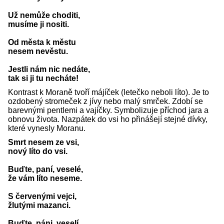
Už nemůže choditi,
musíme ji nositi.
Od města k městu
nesem nevěstu.
Jestli nám nic nedáte,
tak si ji tu necháte!
Kontrast k Moraně tvoří májíček (letečko neboli líto). Je to
ozdobený stromeček z jívy nebo malý smrček. Zdobí se
barevnými pentlemi a vajíčky. Symbolizuje příchod jara a
obnovu života. Nazpátek do vsi ho přinášejí stejné dívky,
které vynesly Moranu.
Smrt nesem ze vsi,
nový líto do vsi.
Buďte, paní, veselé,
že vám líto neseme.
S červenými vejci,
žlutými mazanci.
Buďte, páni, veselí