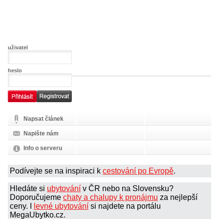
uživatel
heslo
Napsat článek
Napište nám
Info o serveru
Podívejte se na inspiraci k
cestování po Evropě
.
Hledáte si
ubytování
v ČR nebo na Slovensku?
Doporučujeme
chaty a chalupy k pronájmu
za nejlepší
ceny. I
levné ubytování
si najdete na portálu
MegaUbytko.cz.