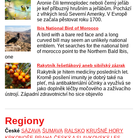
Aronie čili temnoplodec neboli černý jeřáb
je keř příbuzný hrušním a jeřábům. Pochází
z vlhkých lesů Severní Ameriky. V Evropě
se začala pěstovat roku 1700.
Ibis National Bird of Morocco
A bird with a bare red face and a long
curved bill may seem an unlikely national
emblem. Yet searches for the national bird
of morocco point to the Northern Bald Ibis,
one
Rakytník řešetlákový aneb sibiřský zázrak
Rakytník je hitem medicíny posledních let.
Kromě posílení imunity je dobrý také na
pleť, má antibakteriální účinky a využívá se
jako doplněk léčby močového a zažívacího
ústrojí. Západní zdravotnictví ho sice objevilo
Regiony
České
SÁZAVA
ŠUMAVA
RALSKO
KRUŠNÉ HORY
KRKONOŠE
PRAHA
ČESKÝ A SLAVKOVSKÝ LES