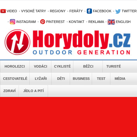
VIDEO
-
VYSOKÉ TATRY
-
REGIONY
-
FERÁTY
-
FACEBOOK
-
TWITTER
-
INSTAGRAM
-
PINTEREST
-
KONTAKT
-
REKLAMA
-
ENGLISH
HOROLEZCI
VODÁCI
CYKLISTÉ
BĚŽCI
TURISTÉ
CESTOVATELÉ
LYŽAŘI
DĚTI
BUSINESS
TEST
MÉDIA
ZDRAVÍ
JÍDLO A PITÍ