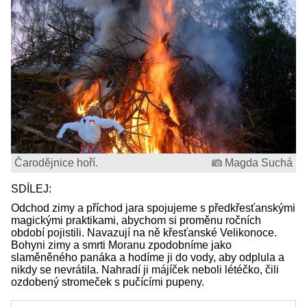
Čarodějnice hoří.
Magda Suchá
SDÍLEJ:
Odchod zimy a příchod jara spojujeme s předkřesťanskými
magickými praktikami, abychom si proměnu ročních
období pojistili. Navazují na ně křesťanské Velikonoce.
Bohyni zimy a smrti Moranu zpodobníme jako
slaměněného panáka a hodíme ji do vody, aby odplula a
nikdy se nevrátila. Nahradí ji májíček neboli létéčko, čili
ozdobený stromeček s pučícími pupeny.