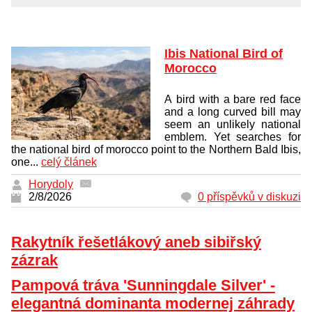
Ibis National Bird of
Morocco
A bird with a bare red face
and a long curved bill may
seem an unlikely national
emblem. Yet searches for
the national bird of morocco point to the Northern Bald Ibis,
one...
celý článek
Horydoly
2/8/2026
0 příspěvků v diskuzi
Rakytník řešetlákový aneb sibiřský
zázrak
Pampová tráva 'Sunningdale Silver' -
elegantná dominanta modernej záhrady