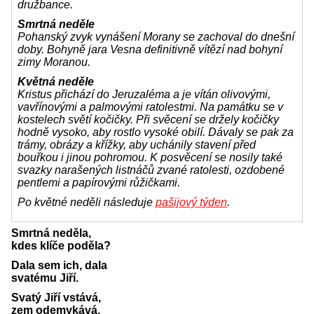
družbance.
Smrtná neděle
Pohanský zvyk vynášení Morany se zachoval do dnešní
doby. Bohyně jara Vesna definitivně vítězí nad bohyní
zimy Moranou.
Květná neděle
Kristus přichází do Jeruzaléma a je vítán olivovými,
vavřínovými a palmovými ratolestmi. Na památku se v
kostelech světí kočičky. Při svěcení se držely kočičky
hodně vysoko, aby rostlo vysoké obilí. Dávaly se pak za
trámy, obrázy a křížky, aby uchánily stavení před
bouřkou i jinou pohromou. K posvěcení se nosily také
svazky narašených listnáčů zvané ratolesti, ozdobené
pentlemi a papírovými růžičkami.
Po květné neděli následuje
pašijový týden
.
Smrtná neděla,
kdes klíče poděla?
Dala sem ich, dala
svatému Jiří.
Svatý Jiří vstává,
zem odemykává,