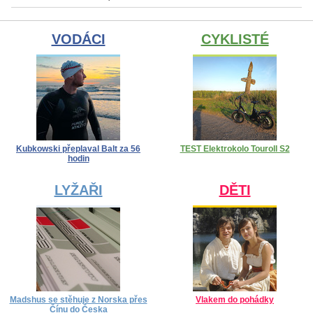
VODÁCI
CYKLISTÉ
Kubkowski přeplaval Balt za 56
TEST Elektrokolo Touroll S2
hodin
LYŽAŘI
DĚTI
Madshus se stěhuje z Norska přes
Vlakem do pohádky
Čínu do Česka