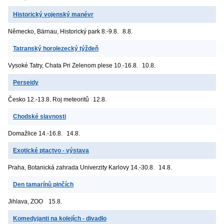
Historický vojenský manévr
Německo, Bärnau, Historický park
8.-9.8.
8.8.
Tatranský horolezecký týždeň
Vysoké Tatry, Chata Pri Zelenom plese
10.-16.8.
10.8.
Perseidy
Česko
12.-13.8. Roj meteoritů
12.8.
Chodské slavnosti
Domažlice
14.-16.8.
14.8.
Exotické ptactvo - výstava
Praha, Botanická zahrada Univerzity Karlovy
14.-30.8.
14.8.
Den tamarínů pinčích
Jihlava, ZOO
15.8.
Komedyjanti na kolejích - divadlo