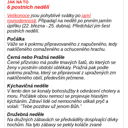
JAK NA TO
6 postních nedělí
Velikonoce
jsou pohyblivé svátky po
jarní
rovnodennosti
. Připadají na neděli po prvním jarním
úplňku (22. března - 25. dubna). Předchází jim šest
postních nedělí.
Pučálka
Váže se k pokrmu připravovaného z napučeného, tedy
naklíčeného osmaženého a ochuceného hrachu.
Černá nebo Pražná neděle
Černé přízvisko má podle tmavých šatů, do kterých se
ženy v postním období oblékaly. Pražná pak podle
pokrmu pražma, který se připravoval z upražených zrn
naklíčeného obilí, především ječmene.
Kýchavičná neděle
V tento den se konaly bohoslužby k odvrácení cholery a
moru. Počátek obou nemocí se projevuje hlasitým
kýcháním. Zdraví lidé od nemocného utíkali pryč a
volali: "Tebe pozdrav už jenom Bůh."
Družebná neděle
Na družných zábavách se předváděly dospívající dívky
hochům. Na tyto zábavy se pekly koláče zvané