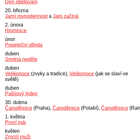
Den obětování
20. března
Jarní rovnodennost
a
Jaro začíná
2. února
Hromnice
únor
Popeleční středa
duben
Smrtná neděle
duben
Velikonoce
(zvyky a tradice),
Velikonoce
(jak se slaví ve
světě)
duben
Pašijový týden
30. dubna
Čarodějnice
(Praha),
Čarodějnice
(Polabí),
Čarodějnice
(Ral
1. května
První máj
květen
Zmrzlí muži