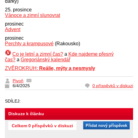
dárky)
25. prosince
Vánoce a zimní slunovrat
prosinec
Advent
prosinec
Perchty a krampusové
(Rakousko)
Co je letní a zimní čas?
a
Kde najdeme přesný
čas?
a
Gregoriánský kalendář
ZVĚROKRUH:
Reálie, mýty a nesmysly
Pivoň
6/4/2025
0 příspěvků v diskuzi
SDÍLEJ:
Diskuze k článku
Celkem 0 příspěvků v diskuzi
Přidat nový příspěvek