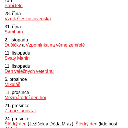
září
Babí léto
28. října
Vznik Československa
31. října
Samhain
2. listopadu
Dušičky
a
Vzpomínka na věrné zemřelé
11. listopadu
Svatý Martin
11. listopadu
Den válečných veteránů
6. prosince
Mikuláš
11. prosince
Mezinárodní den hor
21. prosince
Zimní slunovrat
24. prosince
Štědrý den
(Ježíšek a Děda Mráz),
Štědrý den
(kdo nosí