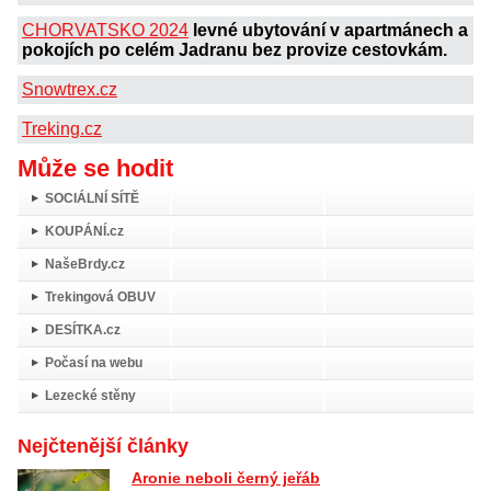
CHORVATSKO 2024
levné ubytování v apartmánech a
pokojích po celém Jadranu bez provize cestovkám.
Snowtrex.cz
Treking.cz
Může se hodit
SOCIÁLNÍ SÍTĚ
KOUPÁNÍ.cz
NašeBrdy.cz
Trekingová OBUV
DESÍTKA.cz
Počasí na webu
Lezecké stěny
Nejčtenější články
Aronie neboli černý jeřáb