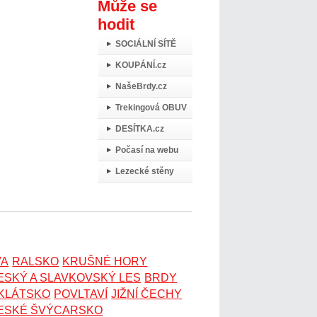
Může se
hodit
SOCIÁLNÍ SÍTĚ
KOUPÁNÍ.cz
NašeBrdy.cz
Trekingová OBUV
DESÍTKA.cz
Počasí na webu
Lezecké stěny
VA
RALSKO
KRUŠNÉ HORY
ESKÝ A SLAVKOVSKÝ LES
BRDY
OKLÁTSKO
POVLTAVÍ
JIŽNÍ ČECHY
ESKÉ ŠVÝCARSKO