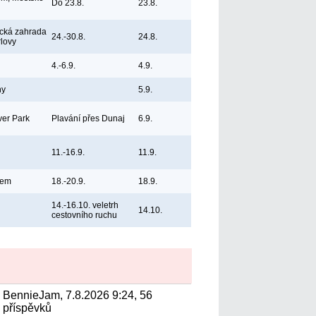
Do 23.8.
23.8.
ická zahrada
24.-30.8.
24.8.
rlovy
4.-6.9.
4.9.
ny
5.9.
ver Park
Plavání přes Dunaj
6.9.
11.-16.9.
11.9.
bem
18.-20.9.
18.9.
14.-16.10. veletrh
14.10.
cestovního ruchu
BennieJam, 7.8.2026 9:24, 56
příspěvků