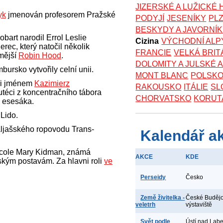
JIZERSKÉ A LUŽICKÉ
yk
jmenován profesorem Pražské
PODYJÍ
JESENÍKY
PL
BESKYDY A JAVORNÍ
bart narodil Errol Leslie
Cizina
VÝCHODNÍ ALP
rec, který natočil několik
FRANCIE
VELKÁ BRIT
ámější
Robin Hood
.
DOLOMITY A JULSKÉ 
ursko vytvořily celní unii.
MONT BLANC
POLSK
ni jménem
Kazimierz
RAKOUSKO
ITÁLIE
SL
téci z koncentračního tábora
CHORVATSKO
KORUT
a esesáka.
 Lido.
aljašského ropovodu Trans-
Kalendář a
icole Mary Kidman, známá
AKCE
KDE
ským postavám. Za hlavni roli
ve
Perseidy
Česko
Země živitelka -
České Budějo
veletrh
výstaviště
Svět podle
Ústí nad Lab