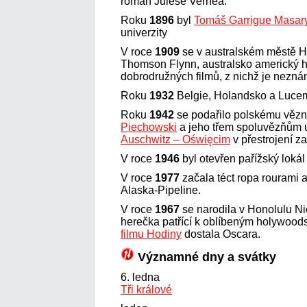
román Julese Vernea.
Roku
1896
byl
Tomáš Garrigue Masar
univerzity
V roce
1909
se v australském městě Ho
Thomson Flynn, australsko americký he
dobrodružných filmů, z nichž je nezn
Roku
1932
Belgie, Holandsko a Lucemb
Roku
1942
se podařilo polskému věz
Piechowski
a jeho třem spoluvězňům u
Auschwitz – Oświęcim
v přestrojení z
V roce
1946
byl otevřen pařížský lokál
V roce
1977
začala téct ropa rourami 
Alaska-Pipeline.
V roce
1967
se narodila v Honolulu N
herečka patřící k oblíbeným holywood
filmu Hodiny
dostala Oscara.
Významné dny a svátky
6. ledna
Tři králové