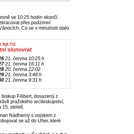
řesně ve 10:25 hodin skončí
 zkracovat přes podzimní
Vánocích. Co se v minulosti stalo
K NA TO
tní slunovrat
26
21. června 10:25 h
27
21. června 16:11 h
28
20. června 22:02
29
21. června 3:48 h
30
21. června 9:31 h
biskup Filibert, dosazený z
rávě pražského arcibiskupství,
15. století.
ejman Nádherný s vojskem z
obojoval se až do Uher, které