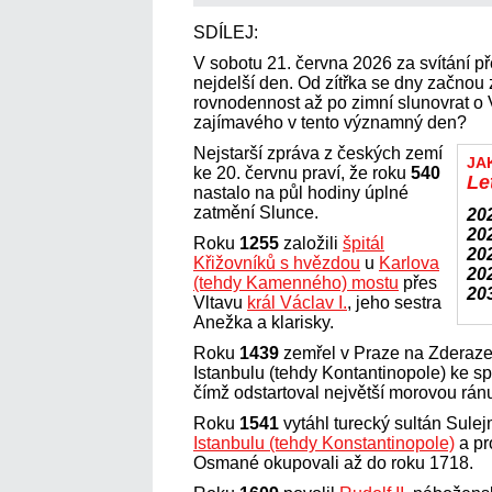
SDÍLEJ:
V sobotu 21. června 2026 za svítání p
nejdelší den. Od zítřka se dny začnou
rovnodennost až po zimní slunovrat o 
zajímavého v tento významný den?
Nejstarší zpráva z českých zemí
JA
ke 20. červnu praví, že roku
540
Le
nastalo na půl hodiny úplné
zatmění Slunce.
20
20
Roku
1255
založili
špitál
20
Křižovníků s hvězdou
u
Karlova
20
(tehdy Kamenného) mostu
přes
20
Vltavu
král Václav I.
, jeho sestra
Anežka a klarisky.
Roku
1439
zemřel v Praze na Zderaze 
Istanbulu (tehdy Kontantinopole) ke sp
čímž odstartoval největší morovou ránu 
Roku
1541
vytáhl turecký sultán Sul
Istanbulu (tehdy Konstantinopole)
a pr
Osmané okupovali až do roku 1718.