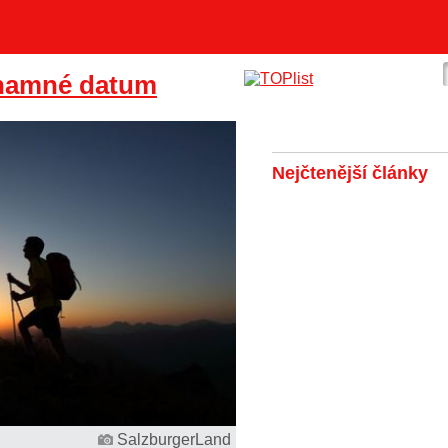
ýznamné datum
Nejčtenější články
SalzburgerLand