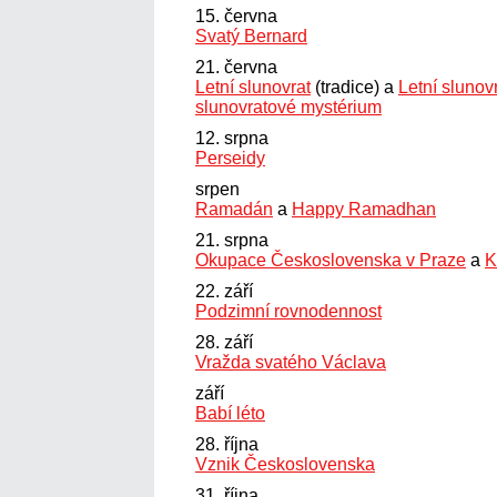
15. června
Svatý Bernard
21. června
Letní slunovrat
(tradice) a
Letní slunov
slunovratové mystérium
12. srpna
Perseidy
srpen
Ramadán
a
Happy Ramadhan
21. srpna
Okupace Československa v Praze
a
K
22. září
Podzimní rovnodennost
28. září
Vražda svatého Václava
září
Babí léto
28. října
Vznik Československa
31. října