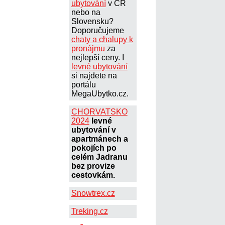
ubytování
v ČR
nebo na
Slovensku?
Doporučujeme
chaty a chalupy k
pronájmu
za
nejlepší ceny. I
levné ubytování
si najdete na
portálu
MegaUbytko.cz.
CHORVATSKO
2024
levné
ubytování v
apartmánech a
pokojích po
celém Jadranu
bez provize
cestovkám.
Snowtrex.cz
Treking.cz