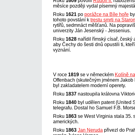
Roku
1609
povolil
Rudolf II.
nábožensk
měsíce později vydal písemný majestá
Roku
1621
po
porážce na Bíle hoře
by
tohoto povstání k
trestu smrti na Star
rytířů, sedmnáct měšťanů. Na popravišt
univerzity Ján Jesenský - Jessenius.
Roku
1628
nařídil římský císař, český 
aby Čechy do šesti dnů opustili ti, kteří
vyznání.
V roce
1819
se v německém
Kolíně n
Offenbach (skutečným jménem Jakob Ebe
byl zakladatelem moderní operety.
Roku
1837
nastoupila královna Viktorie
Roku
1840
byl udělen patent (United S
telegrafu. Dostal ho Samuel F.B. Mors
Roku
1863
se West Virginia stala 35.
amerických.
Roku
1863
Jan Neruda
přivezl do Prah