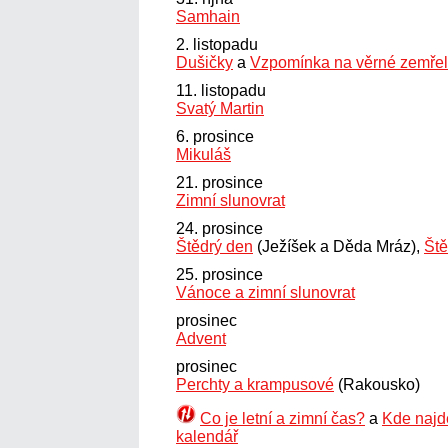
Samhain
2. listopadu
Dušičky
a
Vzpomínka na věrné zemře
11. listopadu
Svatý Martin
6. prosince
Mikuláš
21. prosince
Zimní slunovrat
24. prosince
Štědrý den
(Ježíšek a Děda Mráz),
Ště
25. prosince
Vánoce a zimní slunovrat
prosinec
Advent
prosinec
Perchty a krampusové
(Rakousko)
Co je letní a zimní čas?
a
Kde najd
kalendář