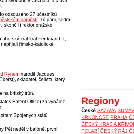
ou svobodu v Čechách a o dva
t.
lo odsouzeno 27 účastníků
oměstském náměstí
. Tři páni, sedm
i skončil i rektor pražské
a uherský král král Ferdinand II.,
 nepřijali římsko-katolické
ad Rýnem
narodil Jacques
rst), skladatel, čelista, který
 na britský trůn.
Regiony
tates Patent Office) za vynález
e
České
SÁZAVA
ŠUMA
 státem Spojených států
KRKONOŠE
PRAHA
Č
ČESKÝ KRAS A KŘIV
y Pět neděl v balóně, první
POLABÍ
ČESKÝ RÁJ
Č