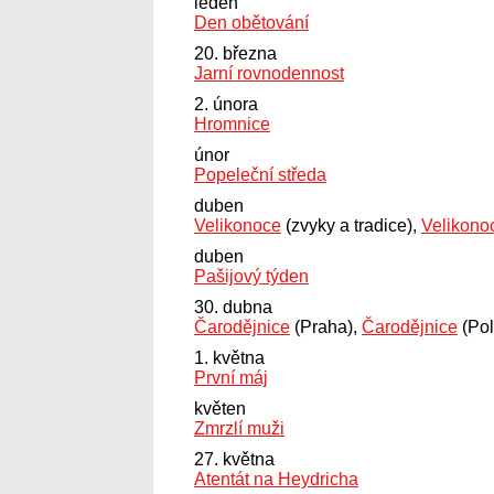
leden
Den obětování
20. března
Jarní rovnodennost
2. února
Hromnice
únor
Popeleční středa
duben
Velikonoce
(zvyky a tradice),
Velikono
duben
Pašijový týden
30. dubna
Čarodějnice
(Praha),
Čarodějnice
(Pol
1. května
První máj
květen
Zmrzlí muži
27. května
Atentát na Heydricha