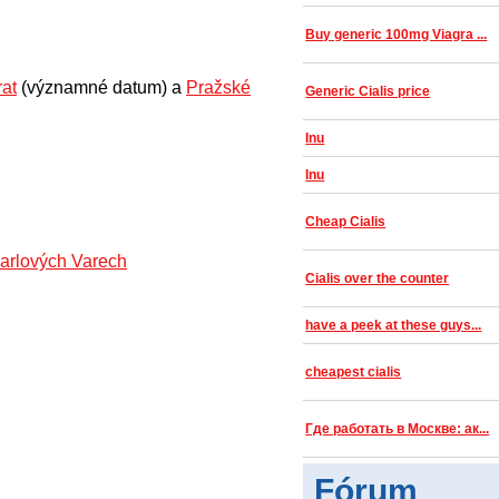
Buy generic 100mg Viagra ...
rat
(významné datum) a
Pražské
Generic Cialis price
Inu
Inu
Cheap Cialis
arlových Varech
Cialis over the counter
have a peek at these guys...
cheapest cialis
Где работать в Москве: ак...
Fórum