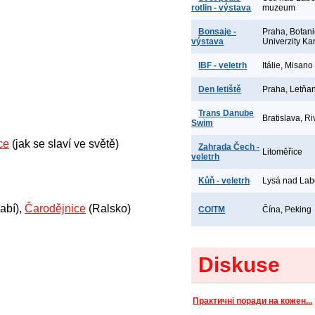
rotlin - výstava
muzeum
Bonsaje -
Praha, Botan
výstava
Univerzity Ka
IBF - veletrh
Itálie, Misano
Den letiště
Praha, Letňa
Trans Danube
Bratislava, Ri
Swim
ce
(jak se slaví ve světě)
Zahrada Čech -
Litoměřice
veletrh
Kůň - veletrh
Lysá nad La
abí),
Čarodějnice
(Ralsko)
COITM
Čína, Peking
Diskuse
Практичні поради на кожен...