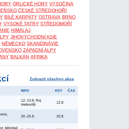
 HORY
ORLICKÉ HORY
VYSOČINA
ZEŇSKO
ČESKÉ STŘEDOHOŘÍ
KY
BÍLÉ KARPATY
OSTRAVA
BRNO
Y
VYSOKÉ TATRY
STŘEDOMOŘÍ
ÁNIE
HIMÁLAJ
ALPY
JIHOVÝCHODNÍ ASIE
O
NĚMECKO
SKANDINÁVIE
OVENSKO
ZÁPADNÍ ALPY
ANY
BALKÁN
AFRIKA
kcí
Zobrazit všechny akce
INFO
KDY
ČAS
12.-13.8. Roj
12.8.
meteoritů
vice,
20.-25.8.
20.8.
em, Městské