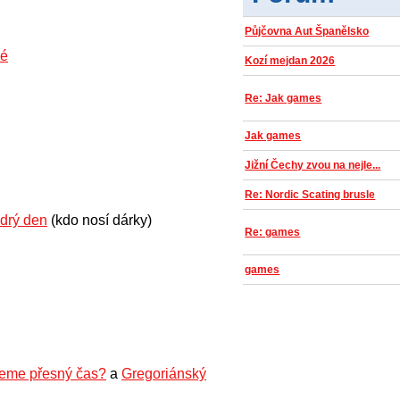
Půjčovna Aut Španělsko
lé
Kozí mejdan 2026
Re: Jak games
Jak games
Jižní Čechy zvou na nejle...
Re: Nordic Scating brusle
drý den
(kdo nosí dárky)
Re: games
games
eme přesný čas?
a
Gregoriánský