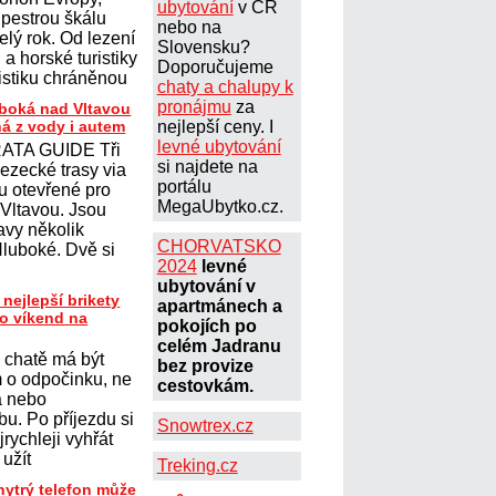
ubytování
v ČR
 pestrou škálu
nebo na
elý rok. Od lezení
Slovensku?
a horské turistiky
Doporučujeme
istiku chráněnou
chaty a chalupy k
pronájmu
za
uboká nad Vltavou
ná z vody i autem
nejlepší ceny. I
levné ubytování
ATA GUIDE Tři
si najdete na
lezecké trasy via
portálu
ou otevřené pro
MegaUbytko.cz.
 Vltavou. Jsou
avy několik
CHORVATSKO
Hluboké. Dvě si
2024
levné
ubytování v
 nejlepší brikety
apartmánech a
ro víkend na
pokojích po
celém Jadranu
 chatě má být
bez provize
 o odpočinku, ne
cestovkám.
a nebo
u. Po příjezdu si
Snowtrex.cz
jrychleji vyhřát
 užít
Treking.cz
hytrý telefon může