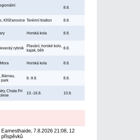
egionální
8.8.
e, Křišťanovice
Terénní triatlon
8.8.
ary
Horská kola
8.8.
Plavání, horské kolo,
levecký rybník
8.8.
kajak, běh
 Mora
Horská kola
8.8.
 Bärnau,
8.-9.8.
8.8.
ý park
try, Chata Pri
10.-16.8.
10.8.
plese
Earnesthaide, 7.8.2026 21:08, 12
příspěvků