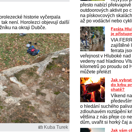
přesto nabízí překvapivě
outdoorových aktivit po c
na pískovcových skalách 
orolezecké historie vyčerpala
až po vodáctví nebo cykl
ak není. Horolezci objevují další
ožníku na okraji Dubče.
Feráta Hl
je přístup
VIA FERR
zajištěné 
ferrata js
veřejnost v Hluboké nad
vedeny nad hladinou Vlt
kilometrů po proudu od 
můžete přelézt
Jak vybrat
do krbu p
chatě?
Víkend na
především
o hledání suchého paliv
zdlouhavém roztápění krb
většina z nás přeje co ne
dům, uvařit si horký čaj a
Kuba Turek
Jak vám c