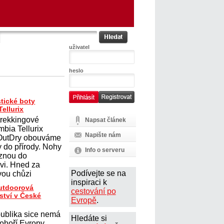
uživatel
heslo
tické boty
ellurix
trekkingové
Napsat článek
mbia Tellurix
Napište nám
 OutDry obouváme
y do přírody. Nohy
Info o serveru
uznou do
vi. Hned za
Podívejte se na
ou chůzi
inspiraci k
outdoorová
cestování po
ství v České
Evropě
.
ublika sice nemá
Hledáte si
ohoří Evropy,