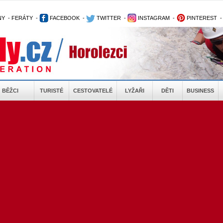
NY
-
FERÁTY
-
FACEBOOK
-
TWITTER
-
INSTAGRAM
-
PINTEREST
BĚŽCI
TURISTÉ
CESTOVATELÉ
LYŽAŘI
DĚTI
BUSINESS