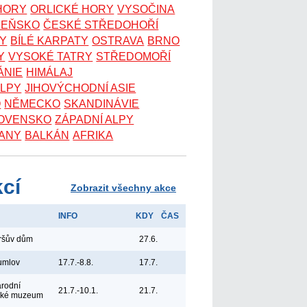
 HORY
ORLICKÉ HORY
VYSOČINA
ZEŇSKO
ČESKÉ STŘEDOHOŘÍ
KY
BÍLÉ KARPATY
OSTRAVA
BRNO
Y
VYSOKÉ TATRY
STŘEDOMOŘÍ
ÁNIE
HIMÁLAJ
ALPY
JIHOVÝCHODNÍ ASIE
O
NĚMECKO
SKANDINÁVIE
OVENSKO
ZÁPADNÍ ALPY
ANY
BALKÁN
AFRIKA
kcí
Zobrazit všechny akce
INFO
KDY
ČAS
yršův dům
27.6.
umlov
17.7.-8.8.
17.7.
árodní
21.7.-10.1.
21.7.
ské muzeum