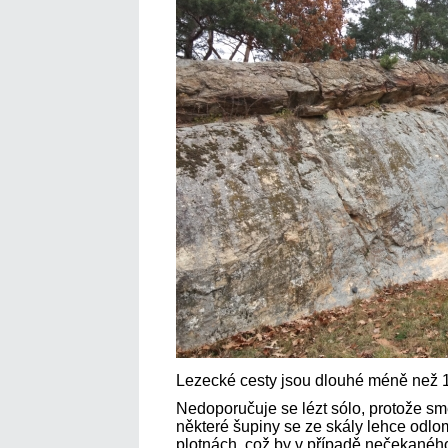
Lezecké cesty jsou dlouhé méně než 1
Nedoporučuje se lézt sólo, protože s
některé šupiny se ze skály lehce odlo
plotnách, což by v případě nečekané