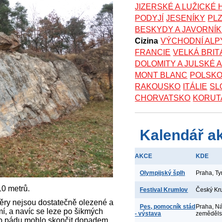
JIZERSKÉ A LUŽICKÉ
PODYJÍ
JESENÍKY
PL
BESKYDY A JAVORNÍ
Cizina
VÝCHODNÍ ALP
FRANCIE
VELKÁ BRIT
DOLOMITY A JULSKÉ 
MONT BLANC
POLSK
RAKOUSKO
ITÁLIE
SL
CHORVATSKO
KORUT
Kalendář a
AKCE
KDE
Olympijský šplh
Praha, T
0 metrů.
Festival Krumlov
Český Kr
měry nejsou dostatečně olezené a
Pes, pomocník stád
Praha, N
mí, a navíc se leze po šikmých
- výstava
zeměděl
ho pádu mohlo skončit dopadem