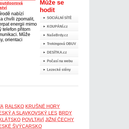
Může se
t outdoorová
ství
hodit
írodě nabízí
SOCIÁLNÍ SÍTĚ
 chvíli zpomalit,
erpat energii mimo
KOUPÁNÍ.cz
 telefon přitom
omunikaci. Může
NašeBrdy.cz
y, orientaci
Trekingová OBUV
DESÍTKA.cz
Počasí na webu
Lezecké stěny
VA
RALSKO
KRUŠNÉ HORY
ESKÝ A SLAVKOVSKÝ LES
BRDY
OKLÁTSKO
POVLTAVÍ
JIŽNÍ ČECHY
ESKÉ ŠVÝCARSKO