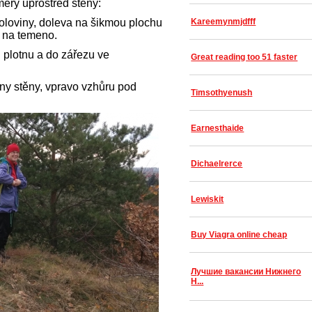
směry uprostřed stěny:
loviny, doleva na šikmou plochu
Kareemynmjdfff
y na temeno.
plotnu a do zářezu ve
Great reading too 51 faster
ny stěny, vpravo vzhůru pod
Timsothyenush
Earnesthaide
Dichaelrerce
Lewiskit
Buy Viagra online cheap
Лучшие вакансии Нижнего
Н...