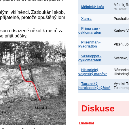
Mělník, R
Mělnický košt
muzeum
lými vklíněnci. Zatloukání skob,
epřijatelné, protože opuštěný lom
Xterra
Prachatic
Prima cup -
 jsou odsazené několik metrů za
Karlovy V
cyklomaraton
 přijít pěšky.
Pilsenman -
Plzeň, Bo
kvadriatlon
Vasaloppet -
Švédsko,
cyklomaraton
Historický
Německo,
vojenský manévr
Historick
Tatranský
Vysoké Ta
horolezecký týždeň
Zelenom 
Diskuse
Lhanebal