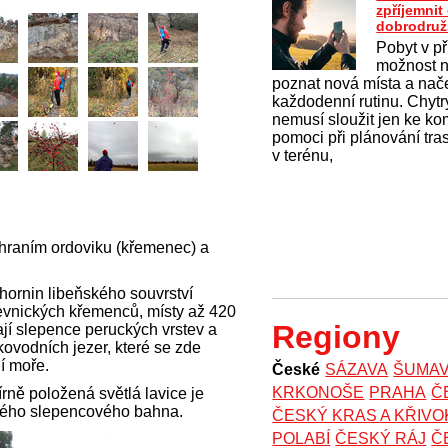
zpříjemni
dobrodruž
Pobyt v př
možnost na
poznat nová místa a nač
každodenní rutinu. Chytrý
nemusí sloužit jen ke k
pomoci při plánování tras
v terénu,
zhraním ordoviku (křemenec) a
hornin libeňského souvrství
 řevnických křemenců, místy až 420
Regiony
jí slepence peruckých vrstev a
kovodních jezer, které se zde
ní moře.
České
SÁZAVA
ŠUMA
KRKONOŠE
PRAHA
Č
ně položená světlá lavice je
vého slepencového bahna.
ČESKÝ KRAS A KŘIV
POLABÍ
ČESKÝ RÁJ
Č