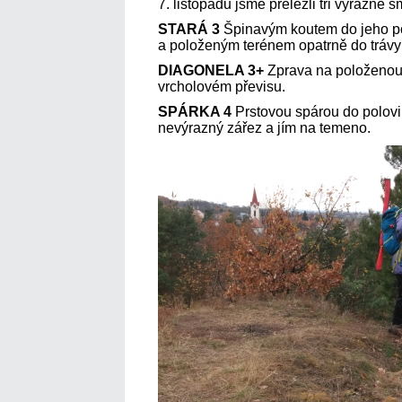
7. listopadu jsme přelezli tři výrazné 
STARÁ 3
Špinavým koutem do jeho po
a položeným terénem opatrně do tráv
DIAGONELA 3+
Zprava na položenou 
vrcholovém převisu.
SPÁRKA 4
Prstovou spárou do polovi
nevýrazný zářez a jím na temeno.