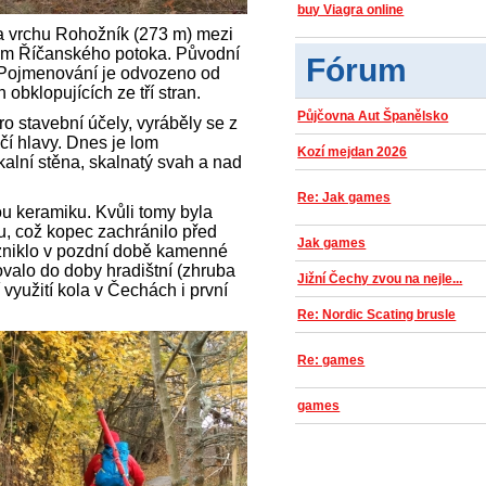
buy Viagra online
na vrchu Rohožník (273 m) mezi
m Říčanského potoka. Původní
Fórum
 Pojmenování je odvozeno od
 obklopujících ze tří stran.
Půjčovna Aut Španělsko
pro stavební účely, vyráběly se z
čí hlavy. Dnes je lom
Kozí mejdan 2026
kalní stěna, skalnatý svah a nad
Re: Jak games
u keramiku. Kvůli tomy byla
u, což kopec zachránilo před
Jak games
vzniklo v pozdní době kamenné
tovalo do doby hradištní (zhruba
Jižní Čechy zvou na nejle...
 využití kola v Čechách i první
a.
Re: Nordic Scating brusle
Re: games
games