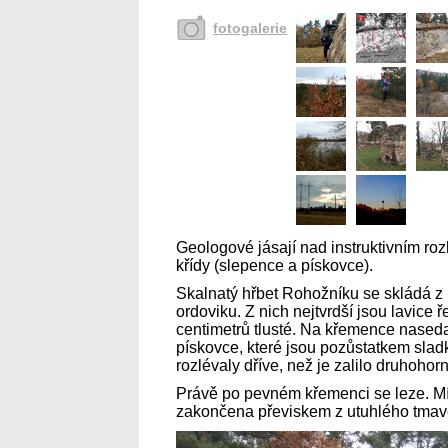
fotogalerie
Geologové jásají nad instruktivním ro
křídy (slepence a pískovce).
Skalnatý hřbet Rohožníku se skládá z 
ordoviku. Z nich nejtvrdší jsou lavice
centimetrů tlusté. Na křemence naseda
pískovce, které jsou pozůstatkem slad
rozlévaly dříve, než je zalilo druhohor
Právě po pevném křemenci se leze. Mír
zakončena převiskem z utuhlého tma