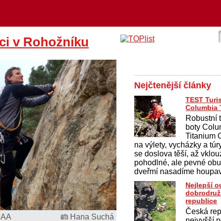
ci v Rohožníku
Nejčtenější články
TEST Turis
Columbia T
Robustní 
boty Colu
Titanium
na výlety, vycházky a túr
se doslova těší, až vklo
pohodlné, ale pevné obu
dveřmí nasadíme houpav
Nejlepší 
dobrodruž
republice
Česká rep
IAA
Hana Suchá
nejvyšší p