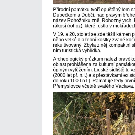
Přírodní památku tvoří opuštěný lom 
Dubečkem a Dubčí, nad pravým břehe
název Rohožníku zněl Rohozný vrch.
rákosí (rohoz), které rostlo v mokřadech
V 19. a 20. století se zde těžil kámen 
něho velké dlažební kostky zvané koči
rekultivovaný. Zbyla z něj kompaktní s
ním turistická vyhlídka.
Archeologický průzkum nalezl pravěko
oblast prohlášena za kulturní památko
úplným vytěžením. Lidské sídliště tu 
(2000 let př. n.l.) a s přestávkami exis
do roku 1000 n.l.). Pamatuje tedy první
Přemyslovce včetně svatého Václav