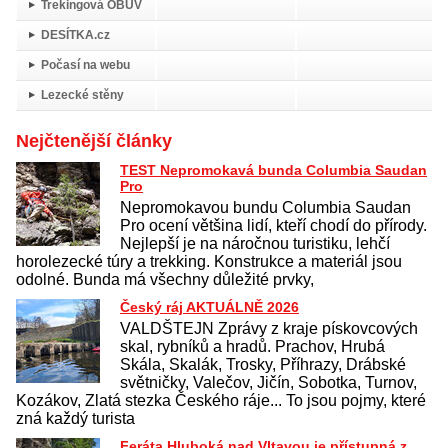
Trekingová OBUV
DESÍTKA.cz
Počasí na webu
Lezecké stěny
Nejčtenější články
TEST Nepromokavá bunda Columbia Saudan
Pro
Nepromokavou bundu Columbia Saudan
Pro ocení většina lidí, kteří chodí do přírody.
Nejlepší je na náročnou turistiku, lehčí
horolezecké túry a trekking. Konstrukce a materiál jsou
odolné. Bunda má všechny důležité prvky,
Český ráj AKTUÁLNĚ 2026
VALDŠTEJN Zprávy z kraje pískovcových
skal, rybníků a hradů. Prachov, Hrubá
Skála, Skalák, Trosky, Příhrazy, Drábské
světničky, Valečov, Jičín, Sobotka, Turnov,
Kozákov, Zlatá stezka Českého ráje... To jsou pojmy, které
zná každý turista
Feráta Hluboká nad Vltavou je přístupná z