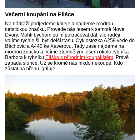
Večerní koupání na Elišce
Na nádraží podjedeme koleje a najdeme modrou
turistickou značku. Provede nás lesem k samotě Nové
Dvory. Mohli bychom po ní pokračovat dál, ale raději
volíme rychlejší, byť delší trasu. Cyklostezka A259 vede do
Běchovic a A440 ke Xaverovu. Tady zase najdeme na
modrou značku a frčíme ztemnělým lesem okolo rybníka
Barbora k rybníku
Eliška s přírodním koupalištěm
. Právě
zapadá slunce. Už se kromě nás nikdo nekoupe. Kdo
zůstal na břehu, griluje.