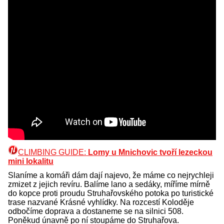
CLIMBING GUIDE:
Lomy u Mnichovic tvoří lezeckou
mini lokalitu
Slaníme a komáři dám dají najevo, že máme co nejrychleji
zmizet z jejich revíru. Balíme lano a sedáky, míříme mírně
do kopce proti proudu Struhařovského potoka po turistické
trase nazvané Krásné vyhlídky. Na rozcestí Koloděje
odbočíme doprava a dostaneme se na silnici 508.
Poněkud únavně po ní stoupáme do Struhařova.