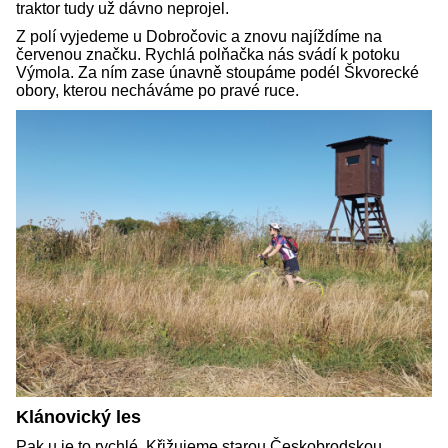
traktor tudy už dávno neprojel.
Z polí vyjedeme u Dobročovic a znovu najíždíme na
červenou značku. Rychlá polňačka nás svádí k potoku
Výmola. Za ním zase únavně stoupáme podél Škvorecké
obory, kterou necháváme po pravé ruce.
Klánovický les
Pak u je to rychlé. Křižujeme starou Českobrodskou