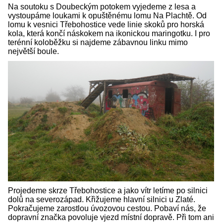
Na soutoku s Doubeckým potokem vyjedeme z lesa a
vystoupáme loukami k opuštěnému lomu Na Plachtě. Od
lomu k vesnici Třebohostice vede linie skoků pro horská
kola, která končí náskokem na ikonickou maringotku. I pro
terénní koloběžku si najdeme zábavnou linku mimo
největší boule.
Projedeme skrze Třebohostice a jako vítr letíme po silnici
dolů na severozápad. Křižujeme hlavní silnici u Zlaté.
Pokračujeme zarostlou úvozovou cestou. Pobaví nás, že
dopravní značka povoluje vjezd místní dopravě. Při tom ani