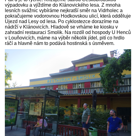
výpadovku a vjíždíme do Klánovického lesa. Z mnoha
lesních svážnic vybíráme nejkratší směr na Vidrholec a
pokračujeme vodorovnou Hodkovskou ulicí, která odděluje
Újezd nad Lesy od lesa. Po cyklostezce dorazíme na
nádrží v Klánovicích. Hladově se vrháme ke kiosku v
zahradní restauraci Smolik. Na rozdíl od hospody U Henců
v Louňovicích, máme na výběr několik jídel, pití co hrdlo
ráčí a hlavně nám to podává hostinská s úsměvem.