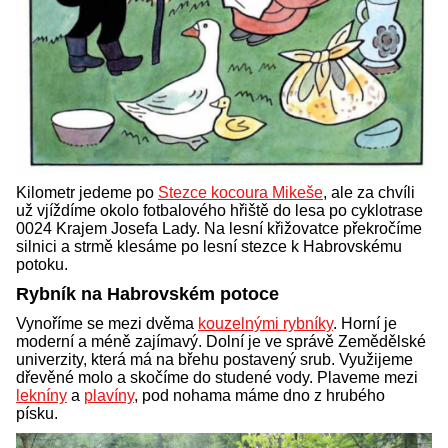
Kilometr jedeme po
Stezce kocoura Mikeše
, ale za chvíli
už vjíždíme okolo fotbalového hřiště do lesa po cyklotrase
0024 Krajem Josefa Lady. Na lesní křižovatce překročíme
silnici a strmě klesáme po lesní stezce k Habrovskému
potoku.
Rybník na Habrovském potoce
Vynoříme se mezi dvěma
kouzelnými rybníky
. Horní je
moderní a méně zajímavý. Dolní je ve správě Zemědělské
univerzity, která má na břehu postavený srub. Využijeme
dřevěné molo a skočíme do studené vody. Plaveme mezi
lekníny
a
plavíny
, pod nohama máme dno z hrubého
písku.