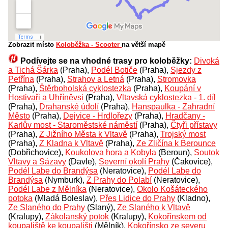
Zobrazit místo
Koloběžka - Scooter
na větší mapě
Podívejte se na vhodné trasy pro koloběžky:
Divoká
a Tichá Šárka
(Praha),
Podél Botiče
(Praha),
Sjezdy z
Petřína
(Praha),
Strahov a Letná
(Praha),
Stromovka
(Praha),
Štěrboholská cyklostezka
(Praha),
Koupání v
Hostivaři a Uhříněvsi
(Praha),
Vltavská cyklostezka - 1. díl
(Praha),
Drahanské údolí
(Praha),
Hanspaulka - Zahradní
Město
(Praha),
Dejvice - Hrdlořezy
(Praha),
Hradčany -
Karlův most - Staroměstské náměstí
(Praha),
Čtyři přístavy
(Praha),
Z Jižního Města k Vltavě
(Praha),
Trojský most
(Praha),
Z Kladna k Vltavě
(Praha),
Ze Zličína k Berounce
(Dobřichovice),
Koukolova hora a Kobyla
(Beroun),
Soutok
Vltavy a Sázavy
(Davle),
Severní okolí Prahy
(Čakovice),
Podél Labe do Brandýsa
(Neratovice),
Podél Labe do
Brandýsa
(Nymburk),
Z Prahy do Polabí
(Neratovice),
Podél Labe z Mělníka
(Neratovice),
Okolo Košáteckého
potoka
(Mladá Boleslav),
Přes Lidice do Prahy
(Kladno),
Ze Slaného do Prahy
(Slaný),
Ze Slaného k Vltavě
(Kralupy),
Zákolanský potok
(Kralupy),
Kokořínskem od
koupaliště ke koupališti
(Mělník),
Kokořínsko ze severu