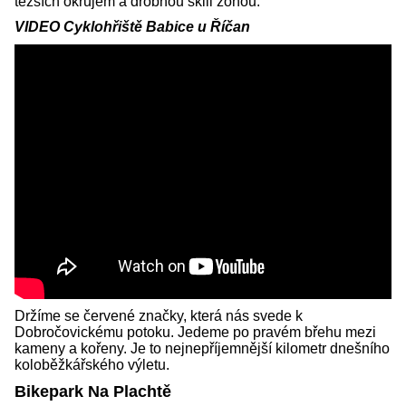
těžších okrujem a drobnou skill zónou.
VIDEO Cyklohřiště Babice u Říčan
Držíme se červené značky, která nás svede k
Dobročovickému potoku. Jedeme po pravém břehu mezi
kameny a kořeny. Je to nejnepříjemnější kilometr dnešního
koloběžkářského výletu.
Bikepark Na Plachtě