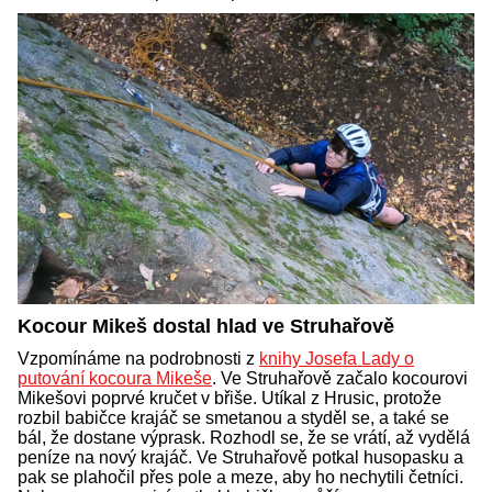
Kocour Mikeš dostal hlad ve Struhařově
Vzpomínáme na podrobnosti z
knihy Josefa Lady o
putování kocoura Mikeše
. Ve Struhařově začalo kocourovi
Mikešovi poprvé kručet v břiše. Utíkal z Hrusic, protože
rozbil babičce krajáč se smetanou a styděl se, a také se
bál, že dostane výprask. Rozhodl se, že se vrátí, až vydělá
peníze na nový krajáč. Ve Struhařově potkal husopasku a
pak se plahočil přes pole a meze, aby ho nechytili četníci.