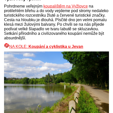
Pohrdneme veřejným
koupalištěm na Vyžlovce
na
protilehlém břehu a do vody vejdeme pod stromy nedaleko
turistického rozcestníku žluté a červené turistické značky.
Cesta na hloubku je dlouhá. Písčité dno jen velmi pomalu
klesá mezi žulovými balvany. Po chvíli se na nás přijede
podívat velké šlapadlo ve tvaru labutě se skluzavkou.
Setkání přírodního a civilizovaného koupání nemůže být
absurdnější.
NA KOLE:
Koupání a cyklistika u Jevan