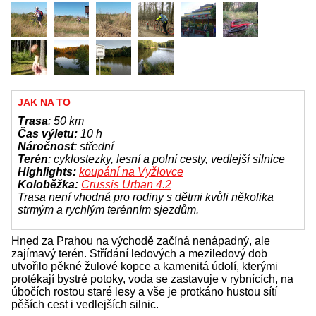
JAK NA TO
Trasa
: 50 km
Čas výletu:
10 h
Náročnost
: střední
Terén
: cyklostezky, lesní a polní cesty, vedlejší silnice
Highlights:
koupání na Vyžlovce
Koloběžka:
Crussis Urban 4.2
Trasa není vhodná pro rodiny s dětmi kvůli několika
strmým a rychlým terénním sjezdům.
Hned za Prahou na východě začíná nenápadný, ale
zajímavý terén. Střídání ledových a meziledový dob
utvořilo pěkné žulové kopce a kamenitá údolí, kterými
protékají bystré potoky, voda se zastavuje v rybnících, na
úbočích rostou staré lesy a vše je protkáno hustou sítí
pěších cest i vedlejších silnic.