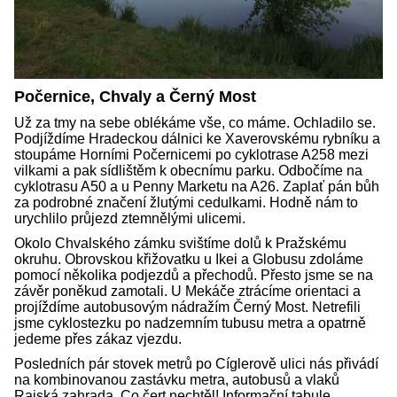
Počernice, Chvaly a Černý Most
Už za tmy na sebe oblékáme vše, co máme. Ochladilo se.
Podjíždíme Hradeckou dálnici ke Xaverovskému rybníku a
stoupáme Horními Počernicemi po cyklotrase A258 mezi
vilkami a pak sídlištěm k obecnímu parku. Odbočíme na
cyklotrasu A50 a u Penny Marketu na A26. Zaplať pán bůh
za podrobné značení žlutými cedulkami. Hodně nám to
urychlilo průjezd ztemnělými ulicemi.
Okolo Chvalského zámku svištíme dolů k Pražskému
okruhu. Obrovskou křižovatku u Ikei a Globusu zdoláme
pomocí několika podjezdů a přechodů. Přesto jsme se na
závěr poněkud zamotali. U Mekáče ztrácíme orientaci a
projíždíme autobusovým nádražím Černý Most. Netrefili
jsme cyklostezku po nadzemním tubusu metra a opatrně
jedeme přes zákaz vjezdu.
Posledních pár stovek metrů po Cíglerově ulici nás přivádí
na kombinovanou zastávku metra, autobusů a vlaků
Rajská zahrada. Co čert nechtěl! Informační tabule