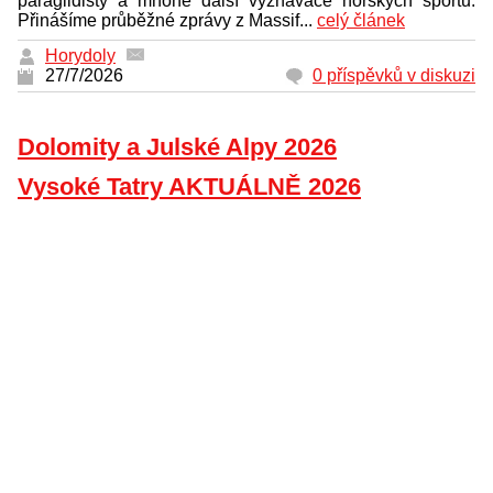
paraglidisty a mnohé další vyznavače horských sportů.
Přinášíme průběžné zprávy z Massif...
celý článek
Horydoly
27/7/2026
0 příspěvků v diskuzi
Dolomity a Julské Alpy 2026
Vysoké Tatry AKTUÁLNĚ 2026