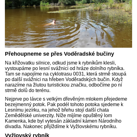
Přehoupneme se přes Voděradské bučiny
Na křižovatku silnice, odkud jsme k rybníkům klesli,
vystoupáme po lesní svážnici od hráze dolního rybníka.
Tam se napojíme na cyklotrasu 0031, která strmě stoupá
po další svážnici na hřeben Voděradských bučin. Když
narazíme na žlutou turistickou značku, odbočíme po ní
strmě dolů do terénu.
Nejprve po lávce s velkým dřevěným mlokem přejedeme
bezejmenný potok. Pak podél tohoto potoka sjedeme k
Lesnímu jezírku, na jehož břehu stojí další chata
Zemědělské univerzity. Níže míjíme opuštěný lom
Kamenka, kde byl vytesán základní kámen Národního
divadla. Nakonec přijíždíme k Vyžlovskému rybníku.
Vyžlovský rybník