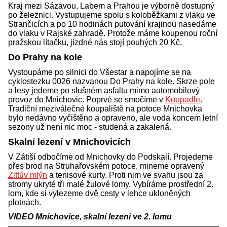
Kraj mezi Sázavou, Labem a Prahou je výborně dostupný
po železnici. Vystupujeme spolu s koloběžkami z vlaku ve
Strančicích a po 10 hodinách putování krajinou nasedáme
do vlaku v Rajské zahradě. Protože máme koupenou roční
pražskou lítačku, jízdné nás stojí pouhých 20 Kč.
Do Prahy na kole
Vystoupáme po silnici do Všestar a napojíme se na
cyklostezku 0026 nazvanou Do Prahy na kole. Skrze pole
a lesy jedeme po slušném asfaltu mimo automobilový
provoz do Mnichovic. Poprvé se smočíme v
Koupadle
.
Tradiční meziválečné koupaliště na potoce Mnichovka
bylo nedávno vyčištěno a opraveno, ale voda koncem letní
sezony už není nic moc - studená a zakalená.
Skalní lezení v Mnichovicích
V Zátiší odbočíme od Mnichovky do Podskalí. Projedeme
přes brod na Struhařovském potoce, mineme opravený
Zittův mlýn
a tenisové kurty. Proti nim ve svahu jsou za
stromy ukryté tři malé žulové lomy. Vybíráme prostřední 2.
lom, kde si vylezeme dvě cesty v lehce ukloněných
plotnách.
VIDEO Mnichovice, skalní lezení ve 2. lomu