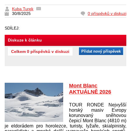
Kuba Turek
30/8/2025
0 příspěvků v diskuzi
SDÍLEJ:
Diskuze k článku
Celkem 0 příspěvků v diskuzi
Přidat nový příspěvek
Mont Blanc
AKTUÁLNĚ 2026
TOUR RONDE Nejvyšší
horský masiv Evropy
korunovaný sněhovou
čepicí Mont Blanc (4810 m)
je eldorádem pro horolezce, turisty, lyžaře, skialpinisty,