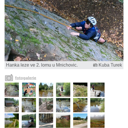
Hanka leze ve 2. lomu u Mnichovic.
Kuba Turek
fotogalerie