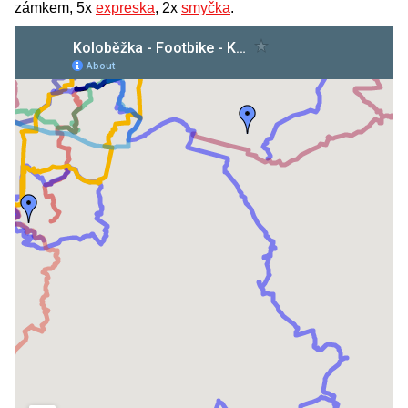
zámkem, 5x
expreska
, 2x
smyčka
.