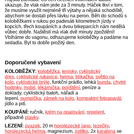
ukazuje, že vlak nám jede za 3 minuty. Háček tkví v tom,
že musíme využít nejméně tři výtahy a nějaká schodiště,
abychom se dostali přes lávku na peron. Běh do schodů s
koloběžkami v rukou po padesáti kilometrech jízdy v
kopcích, třech koupáních a dvou bikeparcích nám nedělá
vůbec dobře. Naštěstí má vlak dvě minuty zpoždění!
Vbíháme do vagonu, odhazujeme koloběžky a padáme na
sedadla. Byl to dobře prožitý den.
Doporučené vybavení
KOLOBĚŽKY:
koloběžka
,
tenisky
,
cyklistický
dres
,
cyklistické rukavice
,
helma
,
blikačka
,
světlo na
kolo
,
cyklistické brýle
, funkční prádlo, lehká
bunda
,
chytré
hodinky
,
mobil
,
lékárnička
,
pojištění
, peníze a
doklady, cyklistický batoh, nářadí a
lepení,
pumpička
,
zámek na kolo
,
kompaktní fotoaparát
,
jídlo a pití.
KOUPÁNÍ:
ručník,
krém na opalování
,
repelent
,
případně
plavky
.
LEZENÍ:
úvazek
, 20 m
horolezecké lano
,
lezečky
,
horolezecká helma
, magnezium,
jistítko
, 2x
karabina
se