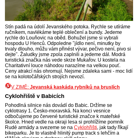
Stín padá na údolí Jevanského potoka. Rychle se utíráme
ručníkem, navlékáme teplé oblečení a bundy. Jedeme
rychle do Louňovic na oběd. Bohužel jsme si vybrali
hospodu U Henců. Odpoledne "jídlo není, minutky by
trvaly dlouho, můžu vám přinést vývar, pečivo není, pivo si
dejte". Žaludky jsme zpola zaplnili a jedeme dál. Modrá
turistická značka nás vede skrze Mukařov. U kostela na
Charitativní louce náhodou narazíme na velkou pouť.
Ceny atrakcí nás ohromují. Nejsme zdaleka sami - moc lidí
se na kolotočářských strojích nevozí.
V ZIMĚ:
Jevanská kaskáda rybníků na bruslích
Cyklohřiště v Babicích
Pohodlná silnice nás dovádí do Babic. Držíme se
cyklotrasy 1. Česko-moravská. Na konci vesnice
odbočujeme po červené turistické značce k mateřské
školce. Hned vedle na okraji lesa si prohlížíme pomník
Rudé armády a svezeme se na
Cyklohřišti
, jak tady říkají
bikeparku. Je to vlastně hlinitý pump track s lehčím a