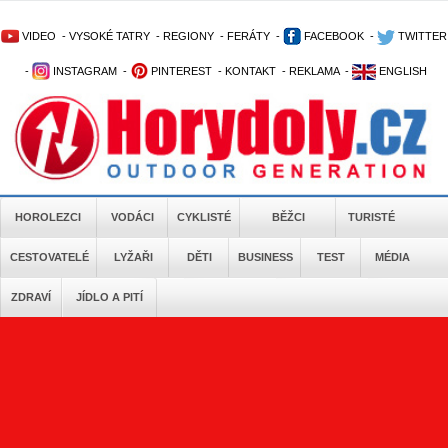
VIDEO
-
VYSOKÉ TATRY
-
REGIONY
-
FERÁTY
-
FACEBOOK
-
TWITTER
-
INSTAGRAM
-
PINTEREST
-
KONTAKT
-
REKLAMA
-
ENGLISH
HOROLEZCI
VODÁCI
CYKLISTÉ
BĚŽCI
TURISTÉ
CESTOVATELÉ
LYŽAŘI
DĚTI
BUSINESS
TEST
MÉDIA
ZDRAVÍ
JÍDLO A PITÍ