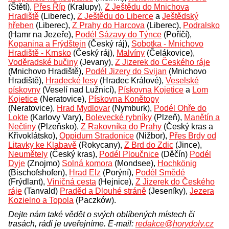
(Štětí),
Přes Říp
(Kralupy),
Z Ještědu do Mnichova
Hradiště
(Liberec),
Z Ještědu do Liberce
a
Ještědský
hřeben
(Liberec),
Z Prahy do Harcova
(Liberec),
Podralsko
(Hamr na Jezeře),
Podél Sázavy do Týnce
(Poříčí),
Kopanina a Frýdštejn
(Český ráj),
Sobotka - Mnichovo
Hradiště - Krnsko
(Český ráj),
Malvíny
(Čelákovice),
Voděradské bučiny
(Jevany),
Z Jizerek do Českého ráje
(Mnichovo Hradiště),
Podél Jizery do Svijan
(Mnichovo
Hradiště),
Hradecké lesy
(Hradec Králové),
Veselské
pískovny
(Veselí nad Lužnicí),
Pískovna Kojetice
a
Lom
Kojetice
(Neratovice),
Pískovna Konětopy
(Neratovice),
Hrad Mydlovar
(Nymburk),
Podél Ohře do
Lokte
(Karlovy Vary),
Bolevecké rybníky
(Plzeň),
Manětín a
Nečtiny
(Plzeňsko),
Z Rakovníka do Prahy
(Český kras a
Křivoklátsko),
Oppidum Stradonice
(Nižbor),
Přes Brdy od
Litavky ke Klabavě
(Rokycany),
Z Brd do Zdic
(Jince),
Neumětely
(Český kras),
Podél Ploučnice
(Děčín)
Podél
Dyje
(Znojmo)
Solná komora
(Mondsee),
Hochkönig
(Bischofshofen),
Hrad Elz
(Porýní),
Podél Smědé
(Frýdlant),
Viničná cesta
(Hejnice),
Z Jizerek do Českého
ráje
(Tanvald)
Praděd a Dlouhé stráně
(Jeseníky),
Jezera
Kozielno a Topola
(Paczków).
Dejte nám také vědět o svých oblíbených místech či
trasách, rádi je uveřejníme. E-mail:
redakce@horydoly.cz